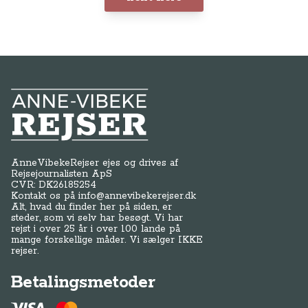
Anne-Vibeke Rejser
AnneVibekeRejser ejes og drives af
Rejsejournalisten ApS
CVR: DK
26185254
Kontakt os på
info@annevibekerejser.dk
Alt, hvad du finder her på siden, er
steder, som vi selv har besøgt. Vi har
rejst i over 25 år i over 100 lande på
mange forskellige måder. Vi sælger IKKE
rejser.
Betalingsmetoder