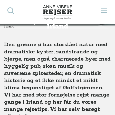
Søg
Åbn 
Anne-Vibeke Rejser
din genvej til store oplevelser
Destinationer
Europa
Irland
Irland
Den grønne ø har storslået natur med
dramatiske kyster, sandstrande og
bjerge, men også charmerede byer med
hyggelig pub, skøn musik og
suveræne spisesteder, en dramatisk
historie og et ikke mindst et mildt
klima begunstiget af Golfstrømmen.
Vi har med stor fornøjelse rejst mange
gange i Irland og her får du vores
mange rejsetips. Vi har selv besøgt