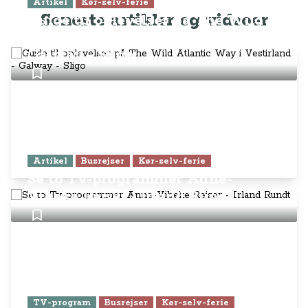
Artikel
Kør-selv-ferie
Seneste artikler og videoer
Guide til oplevelser på The Wild
Atlantic Way i Vestirland -
Galway - Sligo
Artikel
Busrejser
Kør-selv-ferie
Se to Tv-programmer Anne-
Vibeke Rejser - Irland Rundt
TV-program
Busrejser
Kør-selv-ferie