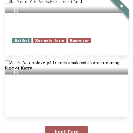
Se Anne-Vibeke Rejser - Vestirland
Artikel
Kør-selv-ferie
Busrejser
Alt du kan opleve på Irlands
smukkeste kørestrækning Ring of
Kerry
hent flere