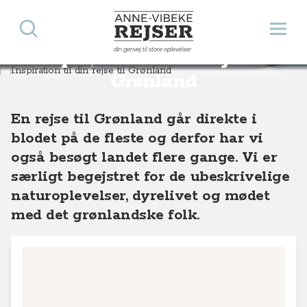
Søg
Åbn 
Anne-Vibeke Rejser
din genvej til store oplevelser
Inspiration til din rejse til
Destinationer
Europa
Grønland
Grønland
En rejse til Grønland går direkte i
blodet på de fleste og derfor har vi
også besøgt landet flere gange. Vi er
særligt begejstret for de ubeskrivelige
naturoplevelser, dyrelivet og mødet
med det grønlandske folk.