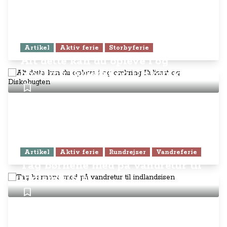
Artikel
Aktiv ferie
Storbyferie
Alt dette kan du opleve i og
omkring Ilulissat og Diskobugten
Artikel
Aktiv ferie
Rundrejser
Vandreferie
Tag børnene med på vandretur til
indlandsisen