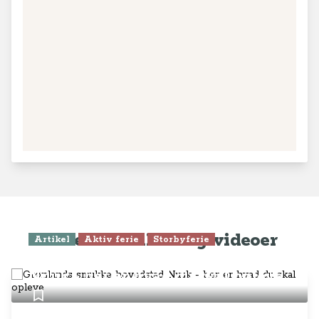
Seneste artikler og videoer
Artikel
Aktiv ferie
Storbyferie
Grønlands smukke hovedstad
Nuuk - her er hvad du skal opleve