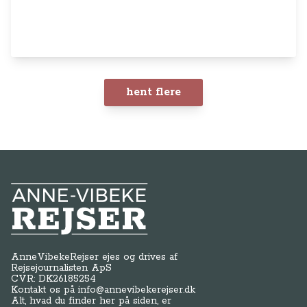
hent flere
Anne-Vibeke Rejser
AnneVibekeRejser ejes og drives af
Rejsejournalisten ApS
CVR: DK
26185254
Kontakt os på
info@annevibekerejser.dk
Alt, hvad du finder her på siden, er