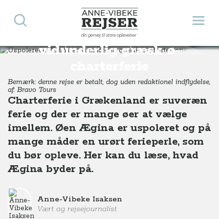
Søg
Åbn 
Anne-Vibeke Rejser
Uspolerede Ægina er
din genvej til store oplevelser
Destinationer
Europa
Grækenland
Uspolerede Ægina er vidunderlig græsk ø-charterferie
vidunderlig græsk ø-
charterferie
Bemærk: denne rejse er betalt, dog uden redaktionel indflydelse,
af: Bravo Tours
Charterferie i Grækenland er suveræn
ferie og der er mange øer at vælge
imellem. Øen Ægina er uspoleret og på
mange måder en urørt ferieperle, som
du bør opleve. Her kan du læse, hvad
Ægina byder på.
Anne-Vibeke Isaksen
Vært og rejsejournalist