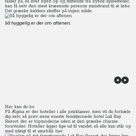
falder på, så liver byen op og duftende fra byens spisesteder,
kan få selv den mest kræsende persons mundvand til at løbe.
Det græske køkken skuffer på ingen måde.
Så hyggelig er der om aftenen.
Her kan du bo
På Ægina er der hoteller i alle prisklasser, men vil du forkæle
dig selv, så prøv øens eneste femstjernede hotel Lali Bay
Resort, der er topmoderne uden at den græske charme
forsvinder. Hoteller ligger lige ud til vandet, så alle kan står op
med udsigt til et azurblår hav.