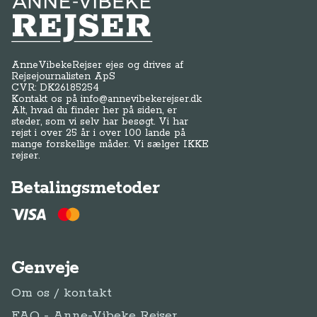
Anne-Vibeke Rejser
AnneVibekeRejser ejes og drives af
Rejsejournalisten ApS
CVR: DK
26185254
Kontakt os på
info@annevibekerejser.dk
Alt, hvad du finder her på siden, er
steder, som vi selv har besøgt. Vi har
rejst i over 25 år i over 100 lande på
mange forskellige måder. Vi sælger IKKE
rejser.
Betalingsmetoder
Genveje
Om os / kontakt
FAQ - Anne-Vibeke Rejser