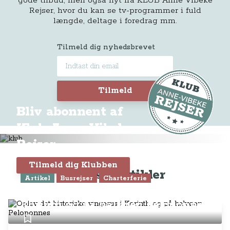
gode tilbud, men også nyt fra KLUB Anne Vibeke
Rejser, hvor du kan se tv-programmer i fuld
længde, deltage i foredrag mm.
Tilmeld dig nyhedsbrevet
Tilmeld
Bliv abonnent af
Klub Anne-Vibeke
Rejser
Tilmeld dig Klubben
Seneste artikler
Artikel
Busrejser
Charterferie
Oplev det historiske vingesus i
Korinth og på halvøen Peloponnes