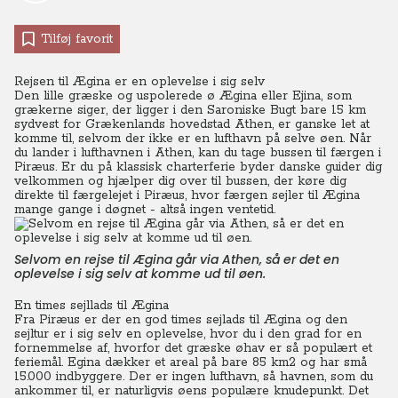
Tilføj favorit
Rejsen til Ægina er en oplevelse i sig selv
Den lille græske og uspolerede ø Ægina eller Ejina, som
grækerne siger, der ligger i den Saroniske Bugt bare 15 km
sydvest for Grækenlands hovedstad Athen, er ganske let at
komme til, selvom der ikke er en lufthavn på selve øen. Når
du lander i lufthavnen i Athen, kan du tage bussen til færgen i
Piræus. Er du på klassisk charterferie byder danske guider dig
velkommen og hjælper dig over til bussen, der køre dig
direkte til færgelejet i Piræus, hvor færgen sejler til Ægina
mange gange i døgnet - altså ingen ventetid.
Selvom en rejse til Ægina går via Athen, så er det en
oplevelse i sig selv at komme ud til øen.
En times sejllads til Ægina
Fra Piræus er der en god times sejlads til Ægina og den
sejltur er i sig selv en oplevelse, hvor du i den grad for en
fornemmelse af, hvorfor det græske øhav er så populært et
feriemål. Egina dækker et areal på bare 85 km2 og har små
15.000 indbyggere. Der er ingen lufthavn, så havnen, som du
ankommer til, er naturligvis øens populære knudepunkt. Det