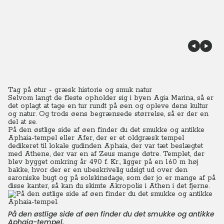
Tag på øtur - græsk historie og smuk natur
Selvom langt de fleste opholder sig i byen Agia Marina, så er
det oplagt at tage en tur rundt på øen og opleve dens kultur
og natur. Og trods øens begrænsede størrelse, så er der en
del at se.
På den østlige side af øen finder du det smukke og antikke
Aphaia-tempel eller Afer, der er et oldgræsk tempel
dedikeret til lokale gudinden Aphaia, der var tæt beslægtet
med Athene, der var en af Zeus mange døtre. Templet, der
blev bygget omkring år 490 f. Kr., ligger på en 160 m høj
bakke, hvor der er en ubeskrivelig udsigt ud over den
saroniske bugt og på solskinsdage, som der jo er mange af på
disse kanter, så kan du skimte Akropolis i Athen i det fjerne.
På den østlige side af øen finder du det smukke og antikke
Aphaia-tempel.