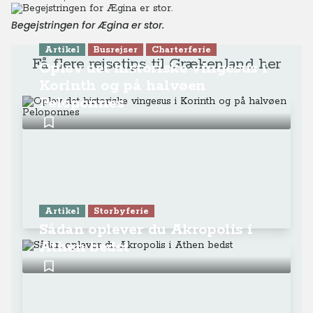
Begejstringen for Ægina er stor.
Artikel
Busrejser
Charterferie
Få flere rejsetips til Grækenland her
Oplev det historiske vingesus i
Korinth og på halvøen
Peloponnes
Artikel
Storbyferie
Sådan oplever du Akropolis i
Athen bedst