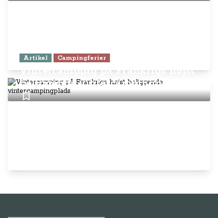
Artikel
Campingferier
Vintercamping på Frankrigs højst
beliggende vintercampingplads