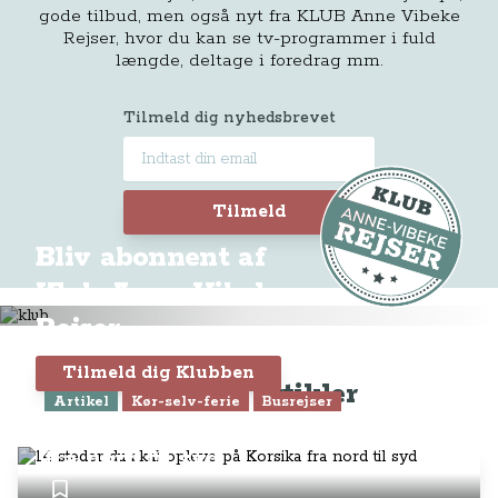
gode tilbud, men også nyt fra KLUB Anne Vibeke
Rejser, hvor du kan se tv-programmer i fuld
længde, deltage i foredrag mm.
Tilmeld dig nyhedsbrevet
Tilmeld
Bliv abonnent af
Klub Anne-Vibeke
Rejser
Tilmeld dig Klubben
Seneste artikler
Artikel
Kør-selv-ferie
Busrejser
14 steder du skal opleve på Korsika
fra nord til syd