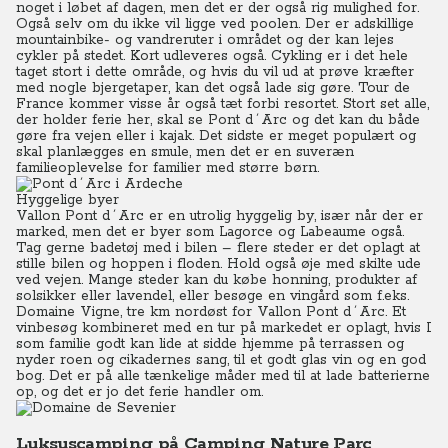
noget i løbet af dagen, men det er der også rig mulighed for.
Også selv om du ikke vil ligge ved poolen. Der er adskillige
mountainbike- og vandreruter i området og der kan lejes
cykler på stedet. Kort udleveres også. Cykling er i det hele
taget stort i dette område, og hvis du vil ud at prøve kræfter
med nogle bjergetaper, kan det også lade sig gøre. Tour de
France kommer visse år også tæt forbi resortet. Stort set alle,
der holder ferie her, skal se Pont d´Arc og det kan du både
gøre fra vejen eller i kajak. Det sidste er meget populært og
skal planlægges en smule, men det er en suveræn
familieoplevelse for familier med større børn.
Hyggelige byer
Vallon Pont d´Arc er en utrolig hyggelig by, især når der er
marked, men det er byer som Lagorce og Labeaume også.
Tag gerne badetøj med i bilen – flere steder er det oplagt at
stille bilen og hoppen i floden. Hold også øje med skilte ude
ved vejen. Mange steder kan du købe honning, produkter af
solsikker eller lavendel, eller besøge en vingård som f.eks.
Domaine Vigne, tre km nordøst for Vallon Pont d´Arc. Et
vinbesøg kombineret med en tur på markedet er oplagt, hvis I
som familie godt kan lide at sidde hjemme på terrassen og
nyder roen og cikadernes sang, til et godt glas vin og en god
bog. Det er på alle tænkelige måder med til at lade batterierne
op, og det er jo det ferie handler om.
Luksuscamping på Camping Nature Parc