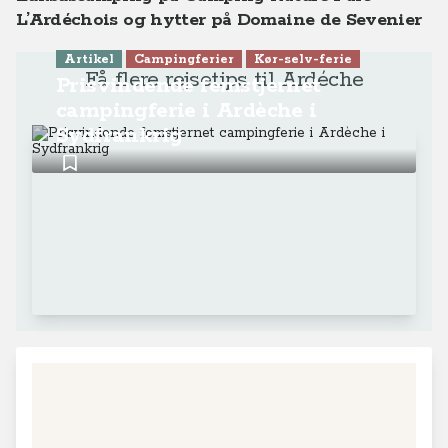
L’Ardéchois og hytter på Domaine de Sevenier
Artikel
Campingferier
Kør-selv-ferie
Få flere rejsetips til Ardéche
Prisvindende femstjernet
campingferie i Ardèche i
Sydfrankrig