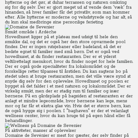
hytterne og det gør, at duhar terrassen og naturen omkring
sig for dig selv. Der er gjort meget ud af vende dem ”væk” fra
hinanden, så hver familier får det privatliv, som man kommer
efter. Alle hytterne er moderne og veludstyrede og har alt, så
du kun skal medbringe sine personlige ferieting.
Smukt område i Ardèche
Hovedhuset ligger på et plateau med udsigt til hele den
smukke dal, og det er også her den store opvarmede pool
findes. Der er ingen rutsjebaner eller badeland, så det er
bedste egnet til familier med små børn. Det er også ved
hovedhuset, at du finder restauranten. Der er et yderst
veltilrettelagt menukort, hvor du finder noget for hele familien.
Der er også gode specialiteter fra lokalområdet og de
forskellige retter tilpasses til årstiden. Du kan sagtens bo på
stedet uden at bruge restauranten, men det ville være synd at
snyde dig selv for den oplevelse. Hovedhuset og poolen er
bygget så det falder i et med naturen og lokalområdet. Der er
virkelig smukt, men der er stadig rum til familier og især
børnene. På en gårdsplads på bagsiden af restauranten er der
anlagt et mindre legeområde, hvor børnene kan lege, mens
mor og far får et ekstra glas vin. Hvis det er større børn, kan
de også hygge sig i poolen. I "baghaven" er der et velanlagt
wellness center, hvor du kan bruge tid på egen hånd eller få
behandlinger.
Få aktiviteter, masser af oplevelser
Domaine de Sevénier er mest for gæster, der selv finder på