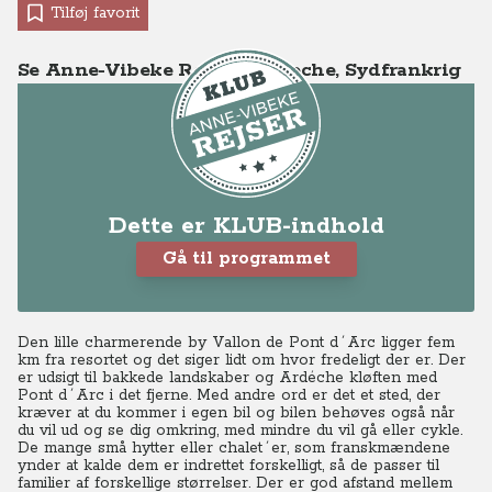
Tilføj favorit
Se Anne-Vibeke Rejser - Ardeche, Sydfrankrig
Dette er KLUB-indhold
Gå til programmet
Den lille charmerende by Vallon de Pont d´Arc ligger fem
km fra resortet og det siger lidt om hvor fredeligt der er. Der
er udsigt til bakkede landskaber og Ardéche kløften med
Pont d´Arc i det fjerne. Med andre ord er det et sted, der
kræver at du kommer i egen bil og bilen behøves også når
du vil ud og se dig omkring, med mindre du vil gå eller cykle.
De mange små hytter eller chalet´er, som franskmændene
ynder at kalde dem er indrettet forskelligt, så de passer til
familier af forskellige størrelser. Der er god afstand mellem