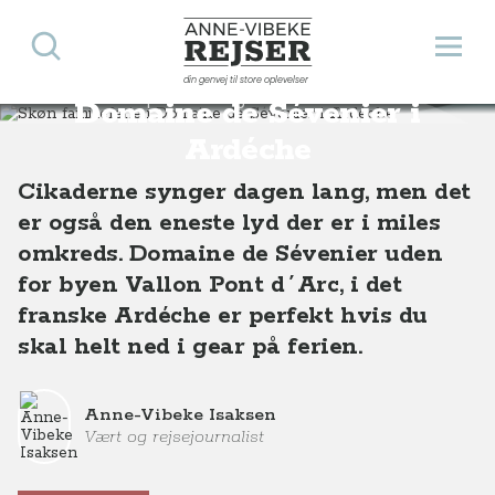
Søg
Åbn 
Anne-Vibeke Rejser
Skøn familieferie i
din genvej til store oplevelser
Destinationer
Europa
Frankrig
Skøn familieferie i Domaine de Sevenier i Ardeche
Domaine de Sévenier i
Ardéche
Cikaderne synger dagen lang, men det
er også den eneste lyd der er i miles
omkreds. Domaine de Sévenier uden
for byen Vallon Pont d´Arc, i det
franske Ardéche er perfekt hvis du
skal helt ned i gear på ferien.
Anne-Vibeke Isaksen
Vært og rejsejournalist