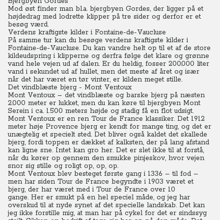
Bjergbyen Gordes
Mod øst finder man bl.a. bjergbyen Gordes, der ligger på et
højdedrag med lodrette klipper på tre sider og derfor er et
besøg værd.
Verdens kraftigste kilder i Fontaine-de-Vaucluse
På samme tur kan du besøge verdens kraftigste kilder i
Fontaine-de-Vaucluse. Du kan vandre helt op til et af de store
kildeudspring i klipperne og derfra følge det klare og grønne
vand hele vejen ud af dalen.
Er du heldig, fosser 200.000 liter
vand i sekundet ud af hullet, men det meste af året og især
når det har været en tør vinter, er kilden meget stille.
Det vindblæste bjerg -
Mont Ventoux
Mont Ventoux – det vindblæste og barske bjerg på næsten
2.000 meter er lukket, men du kan køre til bjergbyen Mont
Serein i ca. 1.500 meters højde og stadig få en flot udsigt.
Mont Ventoux er en ren Tour de France klassiker. Det 1912
meter høje Provence bjerg er kendt for mange ting, og det er
unægtelig et specielt sted. Det bliver også kaldet det skallede
bjerg, fordi toppen er dækket af kalksten, der på lang afstand
kan ligne sne. Intet kan gro her. Det er slet ikke til at forstå,
når du kører op gennem den smukke pinjeskov, hvor vejen
snor sig stille og roligt op, op, op.
Mont Ventoux blev besteget første gang i 1336 – til fod –
men har siden Tour de France begyndte i 1903 været et
bjerg, der har været med i Tour de France over 10
gange. Her er smukt på en hel speciel måde, og jeg har
overskud til at nyde synet af det specielle landskab. Det kan
jeg ikke forstille mig, at man har på cykel for det er sindssyg