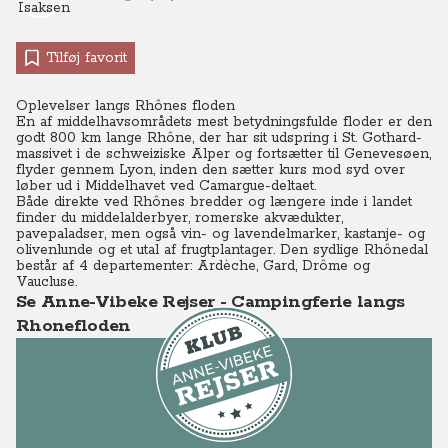
Tilføj favorit
Oplevelser langs Rhônes floden
En af middelhavsområdets mest betydningsfulde floder er den
godt 800 km lange Rhône, der
har sit udspring i St. Gothard-
massivet i de schweiziske Alper og
fortsætter til Genevesøen,
flyder gennem Lyon, inden den sætter kurs mod syd over
løber ud i Middelhavet ved Camargue-deltaet.
Både direkte ved Rhônes bredder og længere inde i landet
finder du middelalderbyer, romerske akvædukter,
pavepaladser, men også vin- og lavendelmarker, kastanje- og
olivenlunde og et utal af frugtplantager. Den sydlige Rhônedal
består af 4 departementer: Ardèche, Gard, Drôme og
Vaucluse.
Se Anne-Vibeke Rejser - Campingferie langs
Rhonefloden