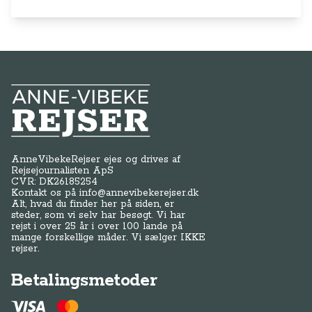
Anne-Vibeke Rejser
AnneVibekeRejser ejes og drives af
Rejsejournalisten ApS
CVR: DK
26185254
Kontakt os på
info@annevibekerejser.dk
Alt, hvad du finder her på siden, er
steder, som vi selv har besøgt. Vi har
rejst i over 25 år i over 100 lande på
mange forskellige måder. Vi sælger IKKE
rejser.
Betalingsmetoder