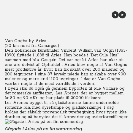
Van Goghs by Arles
(20 km nord fra Camargue)
Den hollandske kunstmaler Vincent William van Gogh (1853-
1890) flyttede i 1888 til Arles. Han boede i ”Det Gule Hus”
sammen med bl.a. Gauguin. Det var også i Arles han skar sit
ene øre delvist af. Opholdet i Arles blev nogle af Van Goghs
mest produktive år, hvor han fik skabt over 200 malerier og
200 tegninger. I sine 37 leveår nåede han at skabe over 900
malerier og mere end 1100 tegninger. I dag er Van Goghs
værker nogle af de mest værdifulde i verden.
I byen skal du også gå gennem
byporten til Rue Voltaire og
det romerske amfiteater, Les Arenes, der er bygget mellem
år 80 og 90 e.Kr. og har plads til 20.000 tilskuere.
Les Arenes bygget til, så gladiatorerne kunne underholde
romerne bl.a. med dyrekampe og gladiatorkampe. I dag
holdes der såkaldt provencalsk tyrefægtning, hvor tyren ikke
dræbes og så benyttes det til koncerter og teaterforestillinger.
Gågade i Arles på en fin sommerdag.