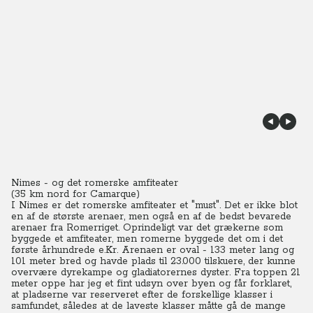
Nimes - og det romerske amfiteater
(35 km nord for Camarque)
I Nimes er det romerske amfiteater et "must". Det er ikke blot
en af de største arenaer, men også en af de bedst bevarede
arenaer fra Romerriget.
Oprindeligt var det grækerne som
byggede et amfiteater, men romerne byggede det om i det
første århundrede e.Kr.
Arenaen er oval - 133 meter lang og
101 meter bred og havde plads til 23.000 tilskuere, der kunne
overvære dyrekampe og gladiatorernes dyster.
Fra toppen 21
meter oppe har jeg et fint udsyn over byen og får forklaret,
at pladserne var reserveret efter de forskellige klasser i
samfundet, således at de laveste klasser måtte gå de mange