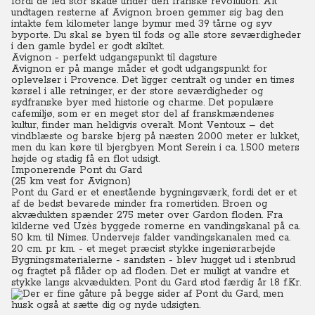
fordi de led stor skade under den franske revolution.
Alt
undtagen resterne af Avignon broen gemmer sig bag den
intakte fem kilometer lange bymur med 39 tårne og syv
byporte.
Du skal se byen til fods og alle store seværdigheder
i den gamle bydel er godt skiltet.
Avignon - perfekt udgangspunkt til dagsture
Avignon er på mange måder et godt udgangspunkt for
oplevelser i Provence. Det ligger centralt og under en times
kørsel i alle retninger, er der store seværdigheder og
sydfranske byer med historie og charme. Det populære
cafemiljø, som er en meget stor del af franskmændenes
kultur, finder man heldigvis overalt. Mont Ventoux – det
vindblæste og barske bjerg på næsten 2.000 meter er lukket,
men du kan køre til bjergbyen Mont Serein i ca. 1.500 meters
højde og stadig få en flot udsigt.
Imponerende Pont du Gard
(25 km vest for Avignon)
Pont du Gard er et enestående bygningsværk, fordi det er et
af de bedst bevarede minder fra romertiden.
Broen og
akvædukten spænder 275 meter over Gardon floden. Fra
kilderne ved Uzès byggede romerne en vandingskanal på ca.
50 km. til Nimes. Undervejs falder vandingskanalen med ca.
20 cm. pr km. - et meget præcist stykke ingeniørarbejde
Bygningsmaterialerne - sandsten - blev hugget ud i stenbrud
og fragtet på flåder op ad floden. Det er muligt at vandre et
stykke langs akvædukten. Pont du Gard stod færdig år 18 f.Kr.