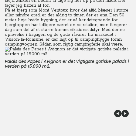
stejlt. Sikken en bedrift af tage sig her op på den måde. Det
tager jeg hatten af for.
På et bjerg som Mont Ventoux, hvor det altid blæser i større
eller mindre grad, er der aldrig to timer, der er ens. Den 50
meter høje hvide bygning, der er så kendetegnende for
bjergtoppen har tidligere været en vejrstation, men fungerer i
dag som del af et større kommunikationsudstyr. Med denne
oplevelse i bagagen og de gode råvarer fra markedet i
Vaison-la-Romaine, er der lagt op til campinghygge foran
campingvognen. Sådan som rigtig campingferie skal være.
Palais des Papes i Avignon er det vigtigste gotiske palads i
verden på 15.000 m2.