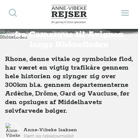
Søg
Åbn 
Anne-Vibeke Rejser
Rejseguide til oplevelser
din genvej til store oplevelser
fra Camarque til Avignon
Destinationer
Europa
Frankrig
Rejseguide til oplevelser fra Camarque til Avignon langs Rhone-floden
langs Rhônefloden
Rhone, denne vitale og symbolske flod,
har været en vigtig trafikåre gennem
hele historien og slynger sig over
300km bl.a. gennem departementerne
Ardèche, Drôme, Gard og Vaucluse, før
den opsluges af Middelhavets
sølvfarvede bølger.
Anne-Vibeke Isaksen
Vært og rejsejournalist