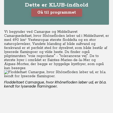
Dette er KLUB-indhold
Gå til programmet
Vi begynder ved Camargue og Middelhavet
Camarguedeltaet, hvor Rhônefloden løber ud i Middelhavet, er
med 490 km² Vesteuropas største floddelta og en stor
naturoplevelser, Vandets blanding af både saltvand og
ferskvand er et perfekt sted for dyrelivet, som både består af
lyserøde flamingoer og vilde heste. Du finder også
pilgrimsruten "voie regordane" - "tolerancens vej". De to
største byer i området er Saintes-Maries-de-la-Mer og
Aigues-Mortes, der begge er hyggelige kystbyer, som også
kan besøges.
Floddeltaet Camargue, hvor Rhônefloden løber ud, er bl.a.
kendt for lyserøde flamingoer.