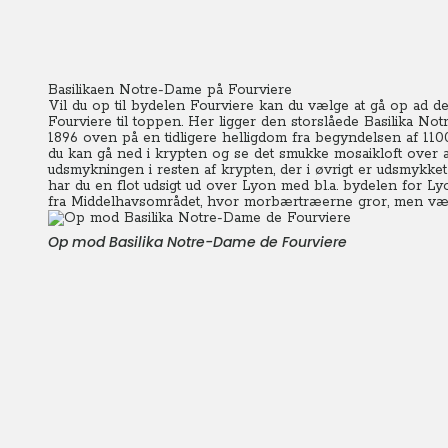
Basilikaen Notre-Dame på Fourviere
Vil du op til bydelen Fourviere kan du vælge at gå op ad de
Fourviere til toppen.
Her ligger den storslåede Basilika No
1896 oven på en tidligere helligdom fra begyndelsen af 110
du kan gå ned i krypten og se det smukke mosaikloft over al
udsmykningen i resten af krypten, der i øvrigt er udsmykke
har du en flot udsigt ud over Lyon med bl.a. bydelen for L
fra Middelhavsområdet, hvor morbærtræerne gror, men væv
Op mod Basilika Notre-Dame de Fourviere