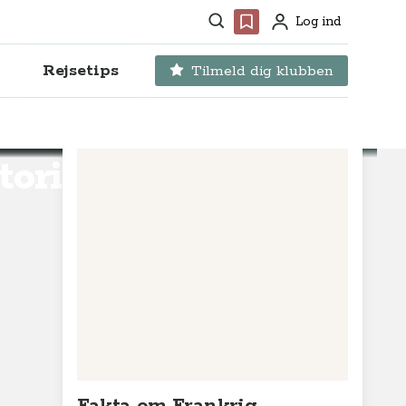
Søg
Favoritter
Log ind
Profil
Rejsetips
Tilmeld dig klubben
torie og