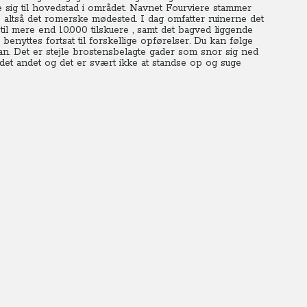
e sig til hovedstad i området. Navnet Fourviere stammer
 altså det romerske mødested. I dag omfatter ruinerne det
til mere end 10.000 tilskuere , samt det bagved liggende
enyttes fortsat til forskellige opførelser. Du kan følge
. Det er stejle brostensbelagte gader som snor sig ned
det andet og det er svært ikke at standse op og suge