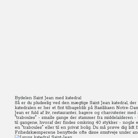
Bydelen Saint Jean med katedral
Så er du pludselig ved den mægtige Saint Jean katedral, der
katedralen er her et fint tilbageblik på Basilikaen Notre-D
Jean er fuld af liv, restauranter, bagere og charcuterier me
"traboules" - smalle gange der stammer fra middelalderen 
til gangene, hvoraf der findes omkring 40 stykker - nogle er
en "traboules" eller til en privat bolig. Du må prøve dig lidt
Frihedskæmperene benyttede ofte disse smutveje under anden