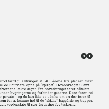
 stod færdig i slutningen af 1400-årene. Fra pladsen foran
ame de Fourviere oppe på "bjerget". Hovedstrøget i Saint
d alverdens lækre sager. Fra hovedstrøget fører såkaldte
- under bygningerne og forbinder gaderne. Døre fører ind
 private - og du kan ikke se udefra, om en dør fører til
 frem for at komme ind til de "skjulte" baggårde og trapper.
 verdenskrig til stor forvirring for tyskerne.