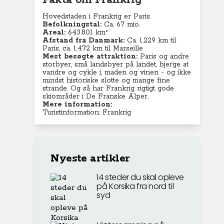
Fakta om Frankrig
Hovedstaden i Frankrig er Paris.
Befolkningstal:
Ca. 67 mio.
Areal:
643.801 km²
Afstand fra Danmark:
Ca. 1.229 km til
Paris, ca. 1.472 km til Marseille
Mest besøgte attraktion:
Paris og andre
storbyer, små landsbyer på landet, bjerge at
vandre og cykle i, maden og vinen - og ikke
mindst historiske slotte og mange fine
strande. Og så har Frankrig rigtigt gode
skiområder i De Franske Alper.
Mere information:
Turistinformation: Frankrig
Nyeste artikler
14 steder du skal opleve
på Korsika fra nord til
syd