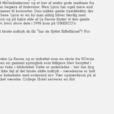
d Michelinstjerner og et hav af andre gode madhuse fra
et kan begære af fødevarer. Men Lyon har også mere end
museer til koncerter. Den unikke gamle byarkitektur, der
bese. Lyon er en by man aldrig bliver færdig med.
n og på højre side af La Saone finder vi den gamle
rv, hvor store dele i 1998 kom på UNESCO's
ørste indtryk du får "har de flyttet Eiffeltårnet"? For
floden La Saone og er indrettet som en skole fra 50'erne
en en gammel springbuk som tidligere blev benyttet i
f.eks. i biblioteket.
Dette er anderledes - her har dog
kke fejl af det første slidte indtryk - værelserne er helt
mle køleskabe med sodavand m.v. Vær opmærksom på, at
kket værelse.
College Hotel serverer en flot