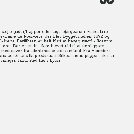
 stejle gader/trapper eller tage bjergbanen Funiculaire
tre-Dame de Fourviere, der blev bygget mellem 1872 og
0-årene.
Basilikaen er helt klart et besøg værd - ligesom
teret. Der er endnu ikke blevet råd til at færdiggøre
t med gaver fra udenlandske trossamfund. Fra Fourviere
yons berømte silkeproduktion. Silkeormens pupper fik man
ningen fandt sted her i Lyon.