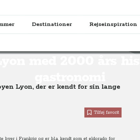
ammer
Destinationer
Rejseinspiration
000 års historie og gastronomi
yon med 2000 års his
gastronomi
byen Lyon, der er kendt for sin lange
Tilføj favorit
te byer i Frankrig og er bl.a. kendt som et eldorado for