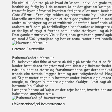
Nu skal du ikke tro på alt hvad du læser - selv ikke gode re
beskidt og farlig by. I de seneste år er der gjort en kæmpe
fremstår byen såmænd hverken farligere eller mere beskid
Cote d’Azur - Frankrigs ældste og næststørste by - blev e
Marseille strækker sig over et stort geografisk område me
andre millionbyer og er et multietnisk samfund bestående 
arabere m.fl. som på forbilledligvis har forstået at integrer
er det lige så trygt at færdes som i andre storbyer - og så ha
Den gamle naturhavn Vieux Port, som grækerne grundlagde år
op mod 3.500 lystsejlere og her er restauranter samt hotelle
Havnen i Marseille
Fiskemarkedet i Marseille
Du behøver slet ikke at være så tidlig på færde for at se 
lander først deres fangster ved otte-tiden og fiskemarkedet var
når udbuddet er størst og franskmændene gør deres indkøb. E
troede eksisterede, lægges frem og ser indbydende ud. Nog
ud. Et par meterlange tun kommer under kniven og skæres ud t
snegle, muslinger, hummere og andre skaldyr - kort sagt alt 
berømte bouillabaisse.
Længere henne ad kajen er der rejst boder, hvorfra der sælg
balsamico, smykker o.m.a.
Fiskemarked på havnefronten