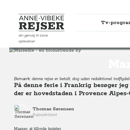
Tv-progr
Anne-Vibeke Rejser
din genvej til store
oplevelser
Destinationer
Europa
Frankrig
Marseille, en blom
Mar
Bemærk: denne rejse er betalt, dog uden redaktionel indflydels
På denne ferie i Frankrig besøger jeg
der er hovedstaden i Provence Alpes-C
Thomas Sørensen
Rejseskribent
Masser at tilbyde turister