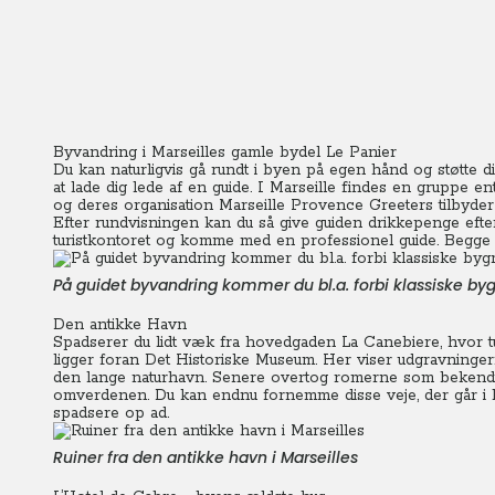
Byvandring i Marseilles gamle bydel Le Panier
Du kan naturligvis gå rundt i byen på egen hånd og støtte d
at lade dig lede af en guide. I Marseille findes en gruppe 
og deres organisation Marseille Provence Greeters tilbyder 
Efter rundvisningen kan du så give guiden drikkepenge efte
turistkontoret og komme med en professionel guide. Begge o
På guidet byvandring kommer du bl.a. forbi klassiske by
Den antikke Havn
Spadserer du lidt væk fra hovedgaden La Canebiere, hvor t
ligger foran Det Historiske Museum.
Her viser udgravninger
den lange naturhavn.
Senere overtog romerne som bekendt 
omverdenen. Du kan endnu fornemme disse veje, der går i li
spadsere op ad.
Ruiner fra den antikke havn i Marseilles