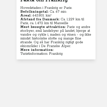
Fakta om Frankrig
Hovedstaden i Frankrig er Paris.
Befolkningstal:
Ca. 67 mio.
Areal:
643.801 km²
Afstand fra Danmark:
Ca. 1.229 km til
Paris, ca. 1.472 km til Marseille
Mest besøgte attraktion:
Paris og andre
storbyer, små landsbyer på landet, bjerge at
vandre og cykle i, maden og vinen - og ikke
mindst historiske slotte og mange fine
strande. Og så har Frankrig rigtigt gode
skiområder i De Franske Alper.
Mere information:
Turistinformation: Frankrig