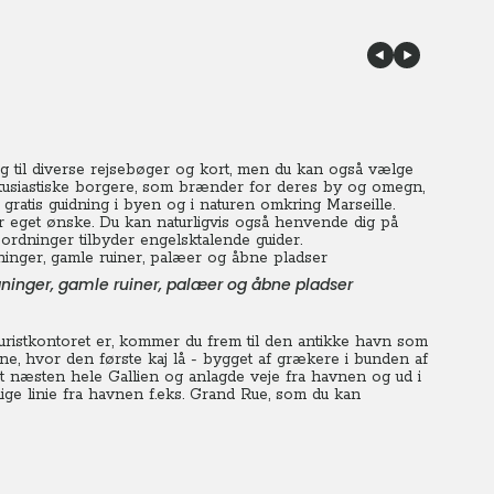
ig til diverse rejsebøger og kort, men du kan også vælge
entusiastiske borgere, som brænder for deres by og omegn,
gratis guidning i byen og i naturen omkring Marseille.
r eget ønske.
Du
kan naturligvis også henvende dig på
rdninger tilbyder engelsktalende guider.
gninger, gamle ruiner, palæer og åbne pladser
uristkontoret er, kommer du frem til den antikke havn som
ne, hvor den første kaj lå - bygget af grækere i bunden af
næsten hele Gallien og anlagde veje fra havnen og ud i
ge linie fra havnen f.eks. Grand Rue, som du kan