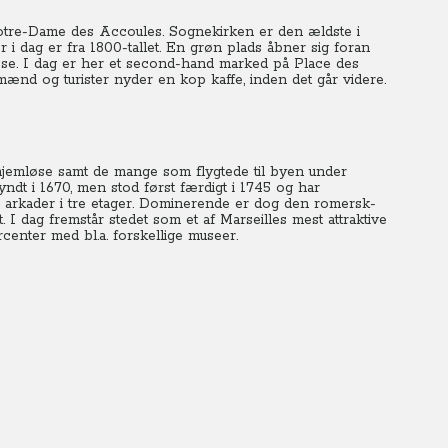
 Notre-Dame des Accoules. Sognekirken er den ældste i
r i dag er fra 1800-tallet. En grøn plads åbner sig foran
n se. I dag er her et second-hand marked på Place des
mænd og turister nyder en kop kaffe, inden det går videre.
og hjemløse samt de mange som flygtede til byen under
ndt i 1670, men stod først færdigt i 1745 og har
e arkader i tre etager. Dominerende er dog den romersk-
I dag fremstår stedet som et af Marseilles mest attraktive
nter med bl.a. forskellige museer.