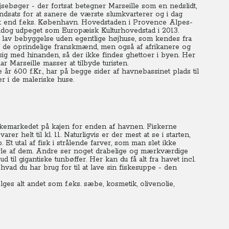
jsebøger - der fortsat betegner Marseille som en nedslidt,
indsats for at sanere de værste slumkvarterer og i dag
t end f.eks. København. Hovedstaden i Provence Alpes-
ndog udpeget som Europæisk Kulturhovedstad i 2013.
d lav bebyggelse uden egentlige højhuse, som kendes fra
af de oprindelige franskmænd, men også af afrikanere og
e sig med hinanden, så der ikke findes ghettoer i byen.
Her
r Marseille masser at tilbyde turisten.
 600 f.Kr., har på begge sider af havnebassinet plads til
r i de maleriske huse.
fiskemarkedet på kajen for enden af havnen. Fiskerne
er helt til kl. 11. Naturligvis er der mest at se i starten,
t utal af fisk i strålende farver, som man slet ikke
le af dem.
Andre ser noget drabelige og mærkværdige
il gigantiske tunbøffer. Her kan du få alt fra havet incl.
hvad du har brug for til at lave sin fiskesuppe - den
es alt andet som f.eks. sæbe, kosmetik, olivenolie,