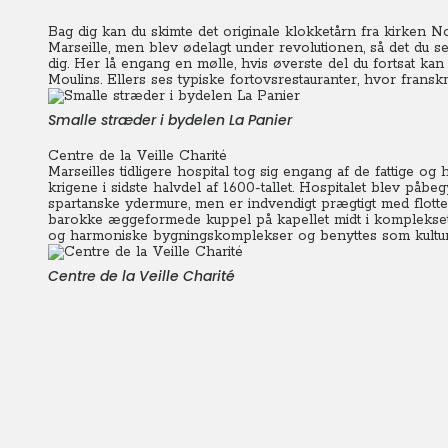
Bag dig kan du skimte det originale klokketårn fra kirken
Marseille, men blev ødelagt under revolutionen, så det du se
dig. Her lå engang en mølle, hvis øverste del du fortsat ka
Moulins.
Ellers ses typiske fortovsrestauranter, hvor fransk
Smalle stræder i bydelen La Panier
Centre de la Veille Charité
Marseilles tidligere hospital tog sig engang af de fattige 
krigene i sidste halvdel af 1600-tallet.
Hospitalet blev påbegy
spartanske ydermure, men er indvendigt prægtigt med flott
barokke æggeformede kuppel på kapellet midt i komplekset. 
og harmoniske bygningskomplekser og benyttes som kulturce
Centre de la Veille Charité