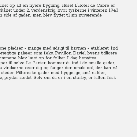
klinet op ad en nyere bygning. Huset L’Hotel de Cabre er
skånet under 2. verdenskrig, hvor tyskerne i vinteren 1943
 side af gaden, men blev flyttet til sin nuværende
ne pladser - mange med udsigt til havnen - etableret. Ind
gtige palæer som f.eks. Pavillon Daviel byens tidligere
mmene blev læst op for folket. I dag benyttes
er til selve Le Panier, kommer du ind i de smalle gader,
a vinduerne over dig og fanger den smule sol, der kan nå
e steder. Pittoreske gader med hyggelige, små caféer,
, pryder stedet.
Selv om du er i en storby, er luften frisk