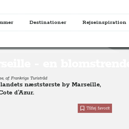
ammer
Destinationer
Rejseinspiration
strende by i Sydfrankrig
seille - en blomstrend
e, af: Frankrigs Turistråd
 landets næststørste by Marseille,
ote d’Azur.
Tilføj favorit