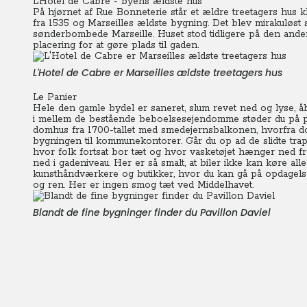
L’Hotel de Cabre - byens ældste hus
På hjørnet af Rue Bonneterie står et ældre treetagers hus 
fra 1535 og Marseilles ældste bygning. Det blev mirakuløst 
sønderbombede Marseille. Huset stod tidligere på den anden
placering for at gøre plads til gaden.
L'Hotel de Cabre er Marseilles ældste treetagers hus
Le Panier
Hele den gamle bydel er saneret, slum revet ned og lyse, åb
i mellem de bestående beboelsesejendomme støder du på præ
domhus fra 1700-tallet med smedejernsbalkonen, hvorfra do
bygningen til kommunekontorer. Går du op ad de slidte trapp
hvor folk fortsat bor tæt og hvor vasketøjet hænger ned fr
ned i gadeniveau.
Her er så smalt, at biler ikke kan køre all
kunsthåndværkere og butikker, hvor du kan gå på opdagelse
og ren. Her er ingen smog tæt ved Middelhavet.
Blandt de fine bygninger finder du Pavillon Daviel