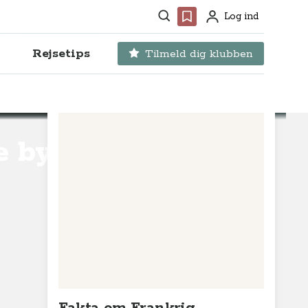
Søg
Favoritter
Log ind
Profil
Rejsetips
Tilmeld dig klubben
e by