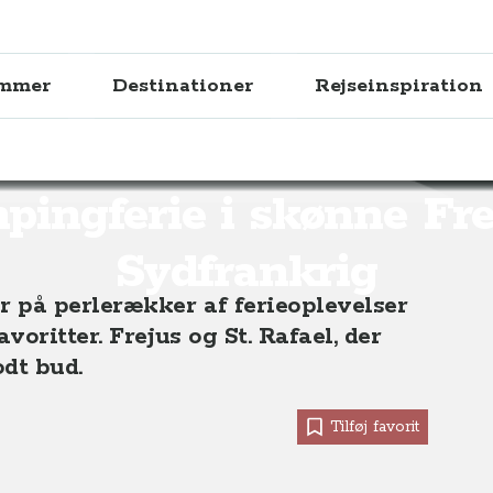
ammer
Destinationer
Rejseinspiration
nne Frejus i Sydfrankrig
ingferie i skønne Fre
Sydfrankrig
 på perlerækker af ferieoplevelser
oritter. Frejus og St. Rafael, der
odt bud.
Tilføj favorit