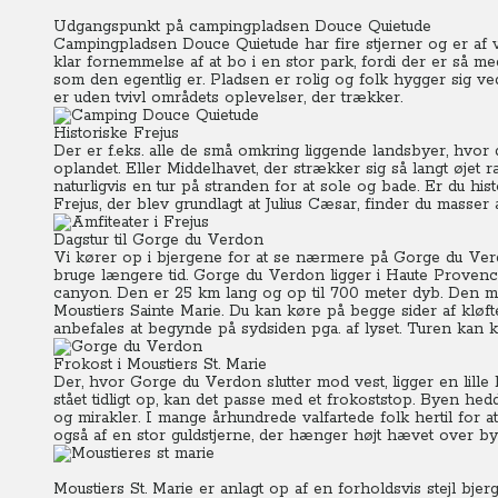
Udgangspunkt på campingpladsen Douce Quietude
Campingpladsen Douce Quietude har fire stjerner og er af v
klar fornemmelse af at bo i en stor park, fordi der er så m
som den egentlig er. Pladsen er rolig og folk hygger sig ve
er uden tvivl områdets oplevelser, der trækker.
Historiske Frejus
Der er f.eks. alle de små omkring liggende landsbyer, hvor 
oplandet. Eller Middelhavet, der strækker sig så langt øjet 
naturligvis en tur på stranden for at sole og bade. Er du hist
Frejus, der blev grundlagt at Julius Cæsar, finder du masser 
Dagstur til Gorge du Verdon
Vi kører op i bjergene for at se nærmere på Gorge du Ver
bruge længere tid. Gorge du Verdon ligger i Haute Proven
canyon. Den er 25 km lang og op til 700 meter dyb. Den m
Moustiers Sainte Marie. Du kan køre på begge sider af kløft
anbefales at begynde på sydsiden pga. af lyset. Turen kan
Frokost i Moustiers St. Marie
Der, hvor Gorge du Verdon slutter mod vest, ligger en lille
stået tidligt op, kan det passe med et frokoststop. Byen hed
og mirakler. I mange århundrede valfartede folk hertil for 
også af en stor guldstjerne, der hænger højt hævet over by
Moustiers St. Marie er anlagt op af en forholdsvis stejl bje