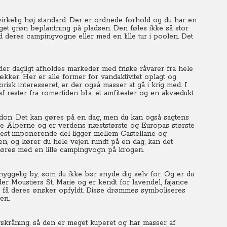
irkelig høj standard. Der er ordnede forhold og du har en
eget grøn beplantning på pladsen. Den føles ikke så stor
d deres campingvogne eller med en lille tur i poolen. Det
der dagligt afholdes markeder med friske råvarer fra hele
rækker. Her er alle former for vandaktivitet oplagt og
orisk interesseret, er der også masser at gå i krig med. I
af rester fra romertiden bl.a. et amfiteater og en akvædukt.
don. Det kan gøres på en dag, men du kan også sagtens
ce Alperne og er verdens næststørste og Europas største
est imponerende del ligger mellem Castellane og
en, og kører du hele vejen rundt på en dag, kan det
 køres med en lille campingvogn på krogen.
 hyggelig by, som du ikke bør snyde dig selv for. Og er du
der Moustiers St. Marie og er kendt for lavendel, fajance
at få deres ønsker opfyldt. Disse drømmes symboliseres
en.
rgskråning, så den er meget kuperet og har masser af