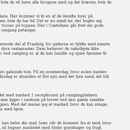
 hvis du vil have alle krogene med og det kræves, hvis du
ane. Her kommer vi til en af de kendte byer på
s, hvis du har tid. Det er en smuk tur, der bugter sig
 troner på toppen. Her i Castellane går livet sin gode
 omgang petanque.
lhavende del af Frankrig, for gaderne er fyldte med smarte
yre restauranter. Dem behøver du naturligvis ikke
 ved camping er, at du kan handle og spise hjemme til
nden gabende tom. På en sommerdag, hvor solen banker
rsdag er stranden et flot syn med det lyse sand, det blå
rådet med marked. I receptionen på campingpladsen
rejus ligger i centrum på torvet ved den gamle smukke
agsen. Med det mener jeg et marked, hvor du kan smage,
te med hjem.
du kan købe din mad. Især når du kommer fra et land, hvor
id, så bugner markedet med friske grøntsager og frugt,