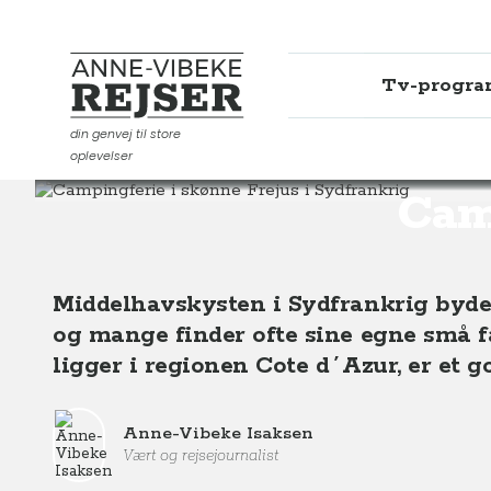
Tv-progr
Anne-Vibeke Rejser
din genvej til store
oplevelser
Destinationer
Europa
Frankrig
Campingferie i skø
Camp
Middelhavskysten i Sydfrankrig byder
og mange finder ofte sine egne små fav
ligger i regionen Cote d´Azur, er et g
Anne-Vibeke Isaksen
Vært og rejsejournalist