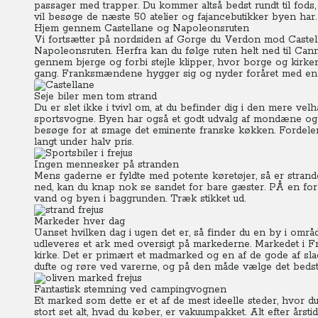
passager med trapper. Du kommer altså bedst rundt til fods,
vil besøge de næste 50 atelier og fajancebutikker byen har.
Hjem gennem Castellane og Napoleonsruten
Vi fortsætter på nordsiden af Gorge du Verdon mod Castell
Napoleonsruten. Herfra kan du følge ruten helt ned til Canne
gennem bjerge og forbi stejle klipper, hvor borge og kirker
gang.
Franksmændene hygger sig og nyder foråret med en
Seje biler men tom strand
Du er slet ikke i tvivl om, at du befinder dig i den mere ve
sportsvogne. Byen har også et godt udvalg af mondæne og d
besøge for at smage det eminente franske køkken. Fordelen
langt under halv pris.
Ingen mennesker på stranden
Mens gaderne er fyldte med potente køretøjer, så er stra
ned, kan du knap nok se sandet for bare gæster. PÅ en forå
vand og byen i baggrunden. Træk stikket ud.
Markeder hver dag
Uanset hvilken dag i ugen det er, så finder du en by i om
udleveres et ark med oversigt på markederne.
Markedet i F
kirke. Det er primært et madmarked og en af de gode af sl
dufte og røre ved varerne, og på den måde vælge det beds
Fantastisk stemning ved campingvognen
Et marked som dette er et af de mest ideelle steder, hvor 
stort set alt, hvad du køber, er vakuumpakket. Alt efter årst