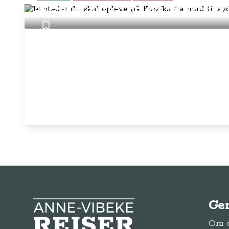
14 steder du skal opleve på Korsika 
Ge
Anne-Vibeke Rejser
Om o