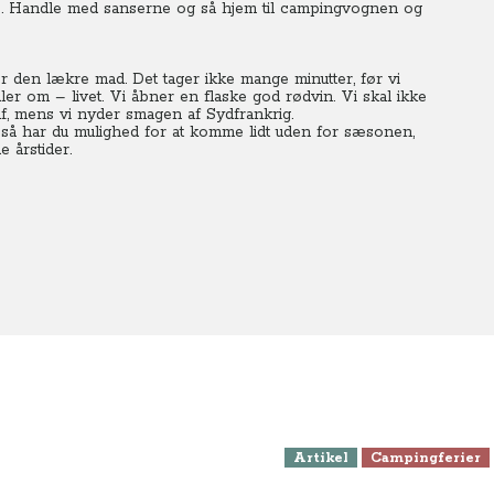
ej. Handle med sanserne og så hjem til campingvognen og
den lækre mad. Det tager ikke mange minutter, før vi
er om – livet. Vi åbner en flaske god rødvin. Vi skal ikke
af, mens vi nyder smagen af Sydfrankrig.
, så har du mulighed for at komme lidt uden for sæsonen,
e årstider.
Artikel
Campingferier
Vintercamping på