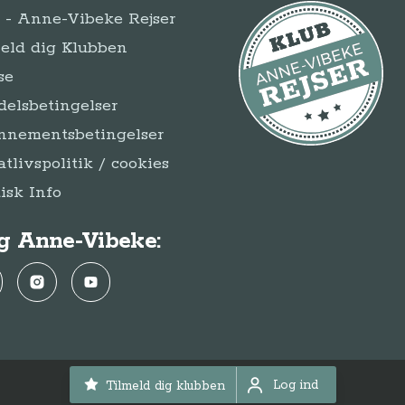
- Anne-Vibeke Rejser
eld dig Klubben
se
elsbetingelser
nnementsbetingelser
atlivspolitik / cookies
disk Info
g Anne-Vibeke:
ebook
Instagram
YouTube
Log ind
Tilmeld dig klubben
© Anne-Vibeke Rejser 2026
Log ind