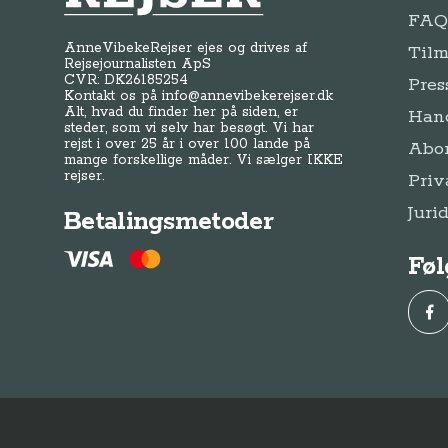
FAQ 
AnneVibekeRejser ejes og drives af
Tilm
Rejsejournalisten ApS
CVR: DK
26185254
Pres
Kontakt os på
info@annevibekerejser.dk
Alt, hvad du finder her på siden, er
Hand
steder, som vi selv har besøgt. Vi har
rejst i over 25 år i over 100 lande på
Abo
mange forskellige måder. Vi sælger IKKE
rejser.
Priv
Juri
Betalingsmetoder
Føl
Fac