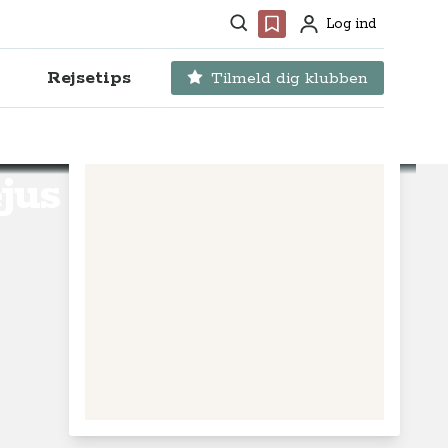
Søg
Favoritter
Log ind
Profil
Rejsetips
Tilmeld dig klubben
jus i