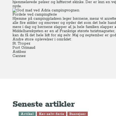
hjemmelavede pølser og lufttørret skinke. Der er kun en v
nyde.
Fordele ved campingferie
Hjemme på campingpladsen leger børnene, mens vi anretter 
alle fire sidder og smovser og nyder det som det hele handl
mere i dag og børnene slapper af, ja hele familien slapper 
Middelhavskysten er en af Frankrigs største turistmagneter
kan du få det hele lidt for sig selv. Maj og september er god
Andre store oplevelser i området:
St. Tropez
Port Grimaud
Antibes
Cannes
Seneste artikler
Artikel
Kør-selv-ferie
Busrejser