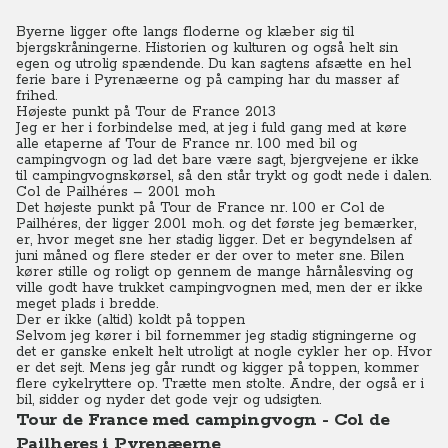
Byerne ligger ofte langs floderne og klæber sig til
bjergskråningerne. Historien og kulturen og også helt sin
egen og utrolig spændende. Du kan sagtens afsætte en hel
ferie bare i Pyrenæerne og på camping har du masser af
frihed.
Højeste punkt på Tour de France 2013
Jeg er her i forbindelse med, at jeg i fuld gang med at køre
alle etaperne af Tour de France nr. 100 med bil og
campingvogn og lad det bare være sagt, bjergvejene er ikke
til campingvognskørsel, så den står trykt og godt nede i dalen.
Col de Pailhéres – 2001 moh
Det højeste punkt på Tour de France nr. 100 er Col de
Pailhéres, der ligger 2.001 moh. og det første jeg bemærker,
er, hvor meget sne her stadig ligger.
Det er begyndelsen af
juni måned og flere steder er der over to meter sne.
Bilen
kører stille og roligt op gennem de mange hårnålesving og
ville godt have trukket campingvognen med, men der er ikke
meget plads i bredde.
Der er ikke (altid) koldt på toppen
Selvom jeg kører i bil fornemmer jeg stadig stigningerne og
det er ganske enkelt helt utroligt at nogle cykler her op.
Hvor
er det sejt.
Mens jeg går rundt og kigger på toppen, kommer
flere cykelryttere op. Trætte men stolte.
Andre, der også er i
bil, sidder og nyder det gode vejr og udsigten.
Tour de France med campingvogn - Col de
Pailheres i Pyrenæerne