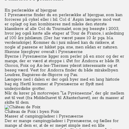
En perlerække af bjergpas
I Pyrenæerne finder du en perlerække af bjergpas, som kan
forceres på cykel eller i bil.
Col d´Aspin længere mod vest
er oplagt og kan kombineres med måske den største
klassikere af alle Col du Tourmalet, som jeg besøgte i 2003,
hvor jeg også kørte alle etaper af Tour de France, i anledning
af 100 års jubilæum. (Der har været pause 10 år pga. bl.a.
verdenskrige). Kommer du i juni måned kan du risikere, at
nogle af passene er lukket pga. sne, men sådan er naturen.
Skønne bjergbyer overalt i Pyrenæerne
Byerne i Pyrenæerne ligger som perler på en snor og der er
mange, der er værd at stoppe i.
Øst for Andorra er både St.
Gioron, Foix og Ax-les-Thermes yderst interessante og et
besøg værd.
Vest for Andorra finder du både mirakelbyen
Loudres, Bagnères-de-Bigorre og Pau.
Længere ned i dalen er der også byer med en lang historie
bag sig.
H
ertil kommer at Pyrenæerne er flydt med
underjordiske grotter.
Når du kører på motorvejen "La Pyréneenne", der går mellem
øst til vest (fra Middelhavet til Altanterhavet), ser du masser af
skilte til dem.
Château de Foix i byen Foix
Masser af campingpladser i Pyrenæerne
Der er mange campingpladser i Pyrenæerne, og fælles for
mange af dem er, at de er meget simple med en lille