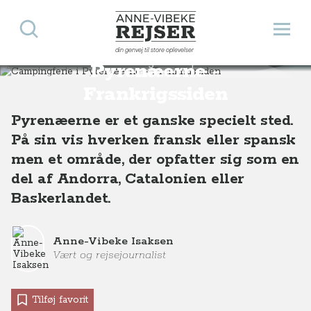
Søg
Åbn 
Anne-Vibeke Rejser
Campingferie i
din genvej til store oplevelser
Destinationer
Europa
Frankrig
Campingferie i Pyrenæerne - Frankrigs-siden
Pyrenæerne -
Frankrigssiden
Pyrenæerne er et ganske specielt sted.
På sin vis hverken fransk eller spansk
men et område, der opfatter sig som en
del af Andorra, Catalonien eller
Baskerlandet.
Anne-Vibeke Isaksen
Vært og rejsejournalist
Tilføj favorit