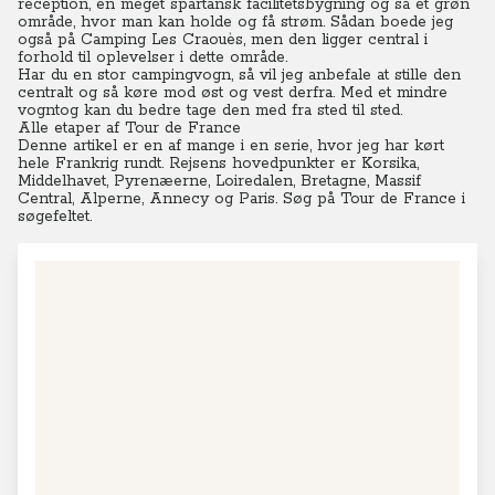
reception, en meget spartansk facilitetsbygning og så et grøn
område, hvor man kan holde og få strøm. Sådan boede jeg
også på Camping Les Craouès, men den ligger central i
forhold til oplevelser i dette område.
Har du en stor campingvogn, så vil jeg anbefale at stille den
centralt og så køre mod øst og vest derfra.
Med et mindre
vogntog kan du bedre tage den med fra sted til sted.
Alle etaper af Tour de France
Denne artikel er en af mange i en serie, hvor jeg har kørt
hele Frankrig rundt.
Rejsens hovedpunkter er Korsika,
Middelhavet, Pyrenæerne, Loiredalen, Bretagne, Massif
Central, Alperne, Annecy og Paris.
Søg på Tour de France i
søgefeltet.