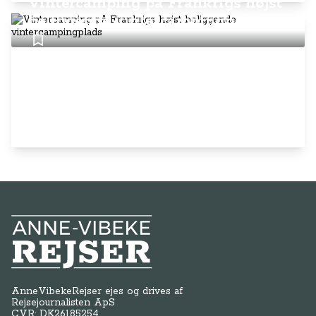
Vintercamping på Frankrigs højst
beliggende vintercampingplads
Anne-Vibeke Rejser
AnneVibekeRejser ejes og drives af
Rejsejournalisten ApS
CVR: DK
26185254