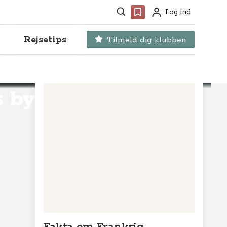
Søg
Favoritter
Log ind
Profil
Rejsetips
Tilmeld dig klubben
 by -