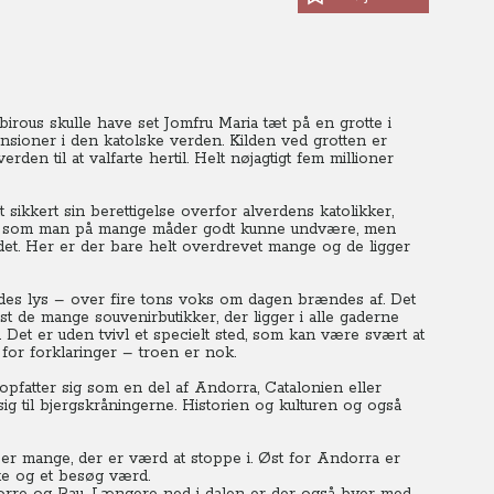
irous skulle have set Jomfru Maria tæt på en grotte i
mensioner i den katolske verden.
Kilden ved grotten er
den til at valfarte hertil.
Helt nøjagtigt fem millioner
 sikkert sin berettigelse overfor alverdens katolikker,
, som man på mange måder godt kunne undvære, men
et.
Her er der bare helt overdrevet mange og de ligger
ndes lys – over fire tons voks om dagen brændes af.
Det
dst de mange souvenirbutikker, der ligger i alle gaderne
.
Det er uden tvivl et specielt sted, som kan være svært at
or forklaringer – troen er nok.
opfatter sig som en del af Andorra, Catalonien eller
ig til bjergskråningerne. Historien og kulturen og også
r mange, der er værd at stoppe i. Øst for Andorra er
te og et besøg værd.