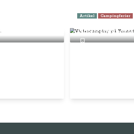
Artikel
Campingferier
149,- pr. halve år
Vintercamping på
fra nord til syd
vintercampingpla