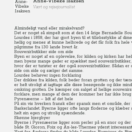
Anne-Vibeke Isaksen
Vært og rejsejournalist
Almindeligt vand eller mirakelvand?
Det er noget så simpelt som at den 14 årige Bernadelle Soub
Lourdes i 1858, der har gjort byen til et tilløbsstykke af di
hellig og menes at kunne helbrede og det får folk fra hele ver
pilgrimme fra 130 lande hvert år.
Souvenirbutikker side om side
Byen er noget af en oplevelse, for kilden og kirken har helt
men byens mange gader er spækket med souvenirbutikker
hvor der er turister er der også souvenirbutikker. Sådan er d
side om side og sælger det samme.
Lourdes behøver ingen forklaring
Der drikkes fra kilden, folk beder foran grotten og der tæ
er helt utroligt at iagttage alle disse besøgende og ikke min
omkring grotten. De kæmper om salget af hellige souvenirs
forklare, men mange af dem der kommer her har ikke brug f
Pyrenæerne – lidt af det hele
På sin vis hverken fransk eller spansk men et område, der 
Baskerlandet.
Byerne ligger ofte langs floderne og klæber s
helt sin egen og utrolig spændende.
Skønne bjergbyer
Byerne i Pyrenæerne ligger som perler på en snor og der e
både St. Gioron, Foix og Ax-les-Thermes yderst interessan