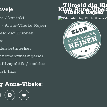
Tilmeld dig K
nveje
Klub Anne-Vibek
Vibeke Rejser
s / kontakt
- Anne-Vibeke Rejser
eld dig Klubben
se
elsbetingelser
nnementsbetingelser
atlivspolitik / cookies
disk Info
g Anne-Vibeke:
ebook
Instagram
YouTube