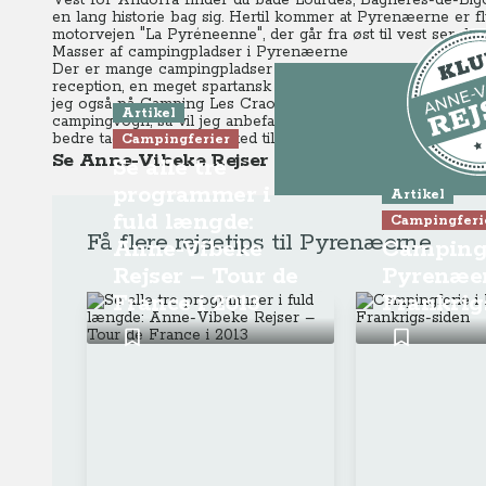
Vest for Andorra finder du både Lourdes, Bagnères-de-Big
en lang historie bag sig.
Hertil kommer at Pyrenæerne er fly
motorvejen "La Pyréneenne", der går fra øst til vest ser du m
Masser af campingpladser i Pyrenæerne
Der er mange campingpladser i Pyrenæerne, og fælles for m
reception, en meget spartansk facilitetsbygning og så et 
jeg også på Camping Les Craouès, men den ligger central i f
Artikel
campingvogn, så vil jeg anbefale at stille den centralt og så
bedre tage den med fra sted til sted.
Campingferier
Se Anne-Vibeke Rejser – Frankrig Rundt del 
Se alle tre
programmer i
Artikel
Dette er K
fuld længde:
Campingferi
Få flere rejsetips til Pyrenæerne
Anne-Vibeke
Campingf
Gå til pr
Rejser – Tour de
Pyrenæer
France i 2013
Frankrig