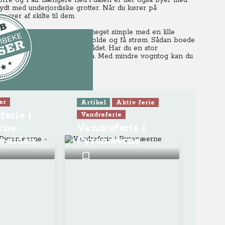
orre og Pau.
Længere ned i dalen er der også byer med
dt med underjordiske grotter.
Når du kører på
asser af skilte til dem.
ange af dem er, at de er meget simple med en lille
grønt område, hvor man kan holde og få strøm. Sådan boede
orhold til oplevelser i området.
Har du en stor
 køre mod øst og vest derfra.
Med mindre vogntog kan du
2/3
LUB-indhold
er
Artikel
Aktiv ferie
erie i
Vandreferie
ogrammet
ne -
Vandreferie i
s-siden
Pyrenæerne