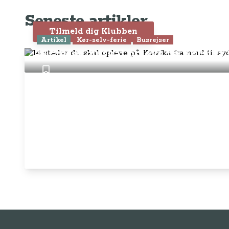
Seneste artikler
Efterfølgende:
Tilmeld dig Klubben
249,- pr. år eller 
Artikel
Kør-selv-ferie
Busrejser
14 steder du skal opleve på Korsika 