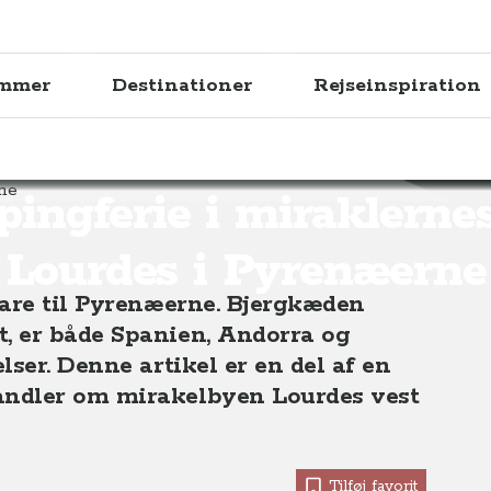
ammer
Destinationer
Rejseinspiration
raklernes by - Lourdes
ingferie i miraklernes
Lourdes i Pyrenæerne
bare til Pyrenæerne. Bjergkæden
, er både Spanien, Andorra og
ser. Denne artikel er en del af en
andler om mirakelbyen Lourdes vest
Tilføj favorit