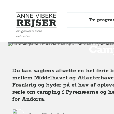
Tv-progr
Anne-Vibeke Rejser
din genvej til store
oplevelser
Destinationer
Europa
Frankrig
Campingferie i mi
Camp
Du kan sagtens afsætte en hel ferie 
mellem Middelhavet og Atlanterhavet
Frankrig og byder på et hav af oplevel
serie om camping i Pyrenæerne og h
for Andorra.