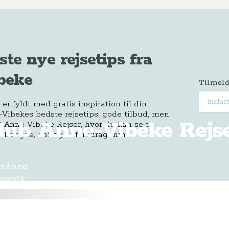
ste nye rejsetips fra
beke
Tilmeld
r fyldt med gratis inspiration til din
-Vibekes bedste rejsetips, gode tilbud, men
Klub Anne-Vibeke Rejs
 Anne Vibeke Rejser, hvor du kan se tv-
 længde, deltage i foredrag mm.
 måned
ser.dk