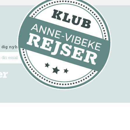
 dig nyhedsbrevet
Tilmeld
er