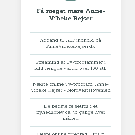
Få meget mere Anne-
Vibeke Rejser
Adgang til ALT indhold på
AnneVibekeRejser.dk
Streaming af Tv-programmer i
fuld længde - altid over 150 stk.
Næste online Tv-program: Anne-
Vibeke Rejser - Nordvestslovenien
De bedste rejsetips i et
nyhedsbrev ca. to gange hver
måned
Næste online foredrag: Tips til