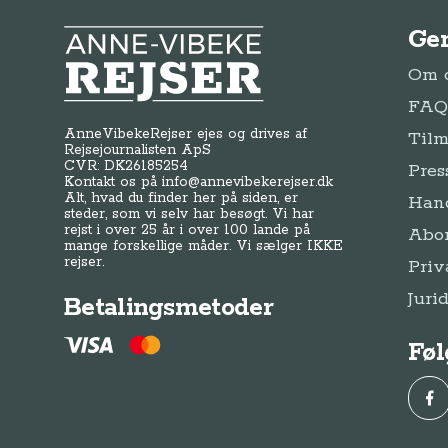
Ge
Anne-Vibeke Rejser
Om o
FAQ 
AnneVibekeRejser ejes og drives af
Tilm
Rejsejournalisten ApS
CVR: DK
26185254
Pres
Kontakt os på
info@annevibekerejser.dk
Alt, hvad du finder her på siden, er
Hand
steder, som vi selv har besøgt. Vi har
rejst i over 25 år i over 100 lande på
Abo
mange forskellige måder. Vi sælger IKKE
rejser.
Priv
Juri
Betalingsmetoder
Føl
Fac