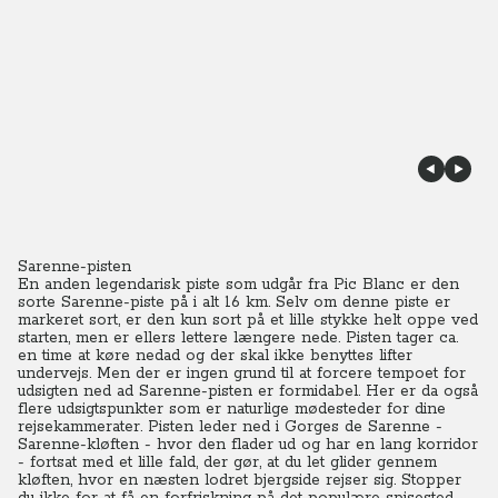
Sarenne-pisten
En anden legendarisk piste som udgår fra Pic Blanc er den
sorte Sarenne-piste på i alt 16 km. Selv om denne piste er
markeret sort, er den kun sort på et lille stykke helt oppe ved
starten, men er ellers lettere længere nede. Pisten tager ca.
en time at køre nedad og der skal ikke benyttes lifter
undervejs.
Men der er ingen grund til at forcere tempoet for
udsigten ned ad Sarenne-pisten er formidabel. Her er da også
flere udsigtspunkter som er naturlige mødesteder for dine
rejsekammerater. Pisten leder ned i Gorges de Sarenne -
Sarenne-kløften - hvor den flader ud og har en lang korridor
- fortsat med et lille fald, der gør, at du let glider gennem
kløften, hvor en næsten lodret bjergside rejser sig. Stopper