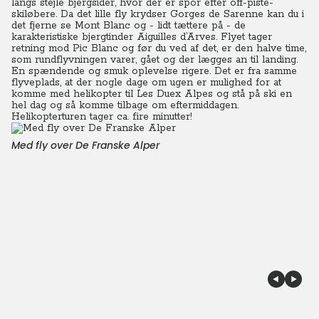
langs stejle bjergsider, hvor der er spor efter off-piste-
skiløbere. Da det lille fly krydser Gorges de Sarenne kan du i
det fjerne se Mont Blanc og - lidt tættere på - de
karakteristiske bjergtinder Aiguilles d’Arves. Flyet tager
retning mod Pic Blanc og før du ved af det, er den halve time,
som rundflyvningen varer, gået og der lægges an til landing.
En spændende og smuk oplevelse rigere. Det er fra samme
flyveplads, at der nogle dage om ugen er mulighed for at
komme med helikopter til Les Duex Alpes og stå på ski en
hel dag og så komme tilbage om eftermiddagen.
Helikopterturen tager ca. fire minutter!
Med fly over De Franske Alper