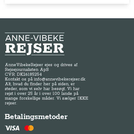
Anne-Vibeke Rejser
AnneVibekeRejser ejes og drives af
Rejsejournalisten ApS
CVR: DK
26185254
Kontakt os på
info@annevibekerejser.dk
Alt, hvad du finder her på siden, er
steder, som vi selv har besøgt. Vi har
rejst i over 25 år i over 100 lande på
mange forskellige måder. Vi sælger IKKE
rejser.
Betalingsmetoder