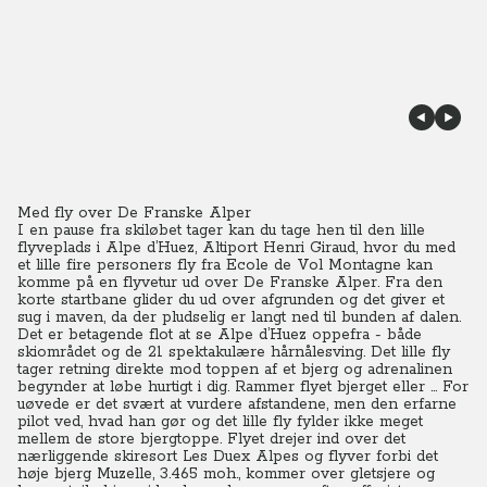
Med fly over De Franske Alper
I en pause fra skiløbet tager kan du tage hen til den lille
flyveplads i Alpe d’Huez, Altiport Henri Giraud, hvor du med
et lille fire personers fly fra Ecole de Vol Montagne kan
komme på en flyvetur ud over De Franske Alper.
Fra den
korte startbane glider du ud over afgrunden og det giver et
sug i maven, da der pludselig er langt ned til bunden af dalen.
Det er betagende flot at se Alpe d’Huez oppefra - både
skiområdet og de 21 spektakulære hårnålesving. Det lille fly
tager retning direkte mod toppen af et bjerg og adrenalinen
begynder at løbe hurtigt i dig. Rammer flyet bjerget eller … For
uøvede er det svært at vurdere afstandene, men den erfarne
pilot ved, hvad han gør og det lille fly fylder ikke meget
mellem de store bjergtoppe. Flyet drejer ind over det
nærliggende skiresort Les Duex Alpes og flyver forbi det
høje bjerg Muzelle, 3.465 moh., kommer over gletsjere og