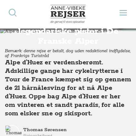
Søg
Åbn 
Anne-Vibeke Rejser
Alpe d'Huez med
din genvej til store oplevelser
Destinationer
Europa
Frankrig
Alpe d'Huez med legendariske pister i De Franske Alper
legendariske pister i De
Franske Alper
Bemærk: denne rejse er betalt, dog uden redaktionel indflydelse,
af: Frankrigs Turistråd
Alpe d’Huez er verdensberømt.
Adskillige gange har cykelrytterne i
Tour de France kæmpet sig op gennem
de 21 hårnålesving for at nå Alpe
d’Huez. Oppe bag Alpe d’Huez er her
om vinteren et sandt paradis, for alle
som elsker sne og skisport.
Thomas Sørensen
Rejseskribent