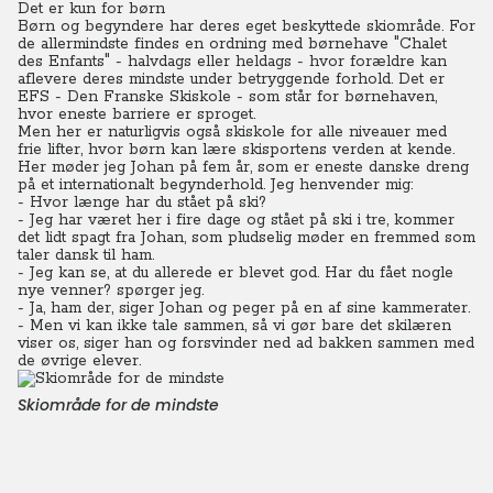
Det er kun for børn
Børn og begyndere har deres eget beskyttede skiområde. For
de allermindste findes en ordning med børnehave "Chalet
des Enfants" - halvdags eller heldags - hvor forældre kan
aflevere deres mindste under betryggende forhold.
Det er
EFS - Den Franske Skiskole - som står for børnehaven,
hvor eneste barriere er sproget.
Men her er naturligvis også skiskole for alle niveauer med
frie lifter, hvor børn kan lære skisportens verden at kende.
Her møder jeg Johan på fem år, som er eneste danske dreng
på et internationalt begynderhold. Jeg henvender mig:
- Hvor længe har du stået på ski?
- Jeg har været her i fire dage og stået på ski i tre, kommer
det lidt spagt fra Johan, som pludselig møder en fremmed som
taler dansk til ham.
- Jeg kan se, at du allerede er blevet god. Har du fået nogle
nye venner? spørger jeg.
- Ja, ham der, siger Johan og peger på en af sine kammerater.
- Men vi kan ikke tale sammen, så vi gør bare det skilæren
viser os, siger han og forsvinder ned ad bakken sammen med
de øvrige elever.
Skiområde for de mindste