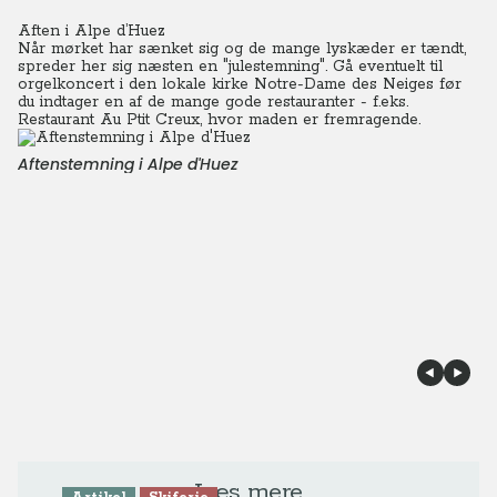
Aften i Alpe d’Huez
Når mørket har sænket sig og de mange lyskæder er tændt,
spreder her sig næsten en "julestemning". Gå eventuelt til
orgelkoncert i den lokale kirke Notre-Dame des Neiges før
du indtager en af de mange gode restauranter - f.eks.
Restaurant Au Ptit Creux, hvor maden er fremragende.
Aftenstemning i Alpe d'Huez
Læs mere