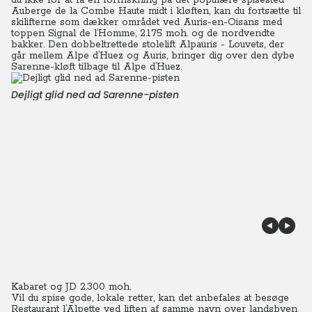
du ikke for at få en forfriskning på det populære spisested
Auberge de la Combe Haute midt i kløften, kan du fortsætte til
skilifterne som dækker området ved Auris-en-Oisans med
toppen Signal de l’Homme, 2.175 moh. og de nordvendte
bakker. Den dobbeltrettede stolelift Alpauris - Louvets, der
går mellem Alpe d’Huez og Auris, bringer dig over den dybe
Sarenne-kløft tilbage til Alpe d’Huez.
Dejligt glid ned ad Sarenne-pisten
Kabaret og JD 2.300 moh.
Vil du spise gode, lokale retter, kan det anbefales at besøge
Restaurant l’Alpette ved liften af samme navn over landsbyen