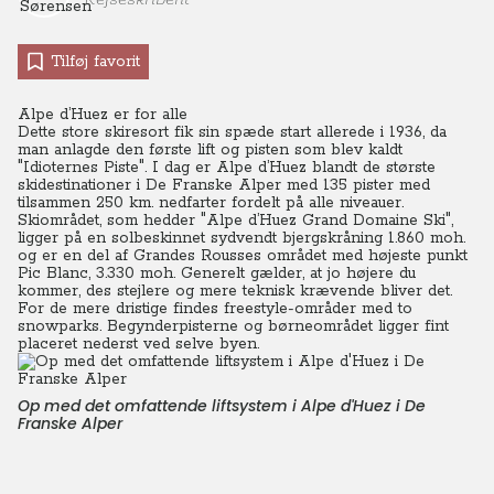
Tilføj favorit
Alpe d’Huez er for alle
Dette store skiresort fik sin spæde start allerede i 1936, da
man anlagde den første lift og pisten som blev kaldt
"Idioternes Piste".
I dag er Alpe d’Huez blandt de største
skidestinationer i De Franske Alper med 135 pister med
tilsammen 250 km. nedfarter fordelt på alle niveauer.
Skiområdet, som hedder "Alpe d’Huez Grand Domaine Ski",
ligger på en solbeskinnet sydvendt bjergskråning 1.860 moh.
og er en del af Grandes Rousses området med højeste punkt
Pic Blanc, 3.330 moh. Generelt gælder, at jo højere du
kommer, des stejlere og mere teknisk krævende bliver det.
For de mere dristige findes freestyle-områder med to
snowparks. Begynderpisterne og børneområdet ligger fint
placeret nederst ved selve byen.
Op med det omfattende liftsystem i Alpe d'Huez i De
Franske Alper