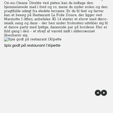
Oz-en-Oisans.
Direkte ved pisten kan du indtage den
hjemmelavede mad i fred og ro, mens du nyder solen og den
pragtfulde udsigt fra stedets terrasse. Er du til fest og farver
kan et besøg på Restaurant La Folie Douce, der ligger ved
Marmotte I-liften, anbefales.
Kl. 14 starter et show med disco-
musik, sang og dans - der hen under frokosten udvikler sig til
et dance party med lystige, dansende par på bordene. Her er
fuld gang i den - et strejf af vanvid midt i skiterrænnet
åbenbarer sig.
Spis godt på restaurant l’Alpette