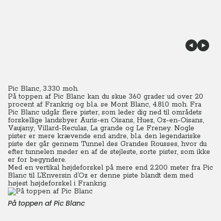
Pic Blanc, 3.330 moh.
På toppen af Pic Blanc kan du skue 360 grader ud over 20
procent af Frankrig og bl.a. se Mont Blanc, 4.810 moh. Fra
Pic Blanc udgår flere pister, som leder dig ned til områdets
forskellige landsbyer Auris-en Oisans, Huez, Oz-en-Oisans,
Vaujany, Villard-Reculas, La grande og Le Freney.
Nogle
pister er mere krævende end andre, bl.a. den legendariske
piste der går gennem Tunnel des Grandes Rousses, hvor du
efter tunnelen møder en af de stejleste, sorte pister, som ikke
er for begyndere.
Med en vertikal højdeforskel på mere end 2.200 meter fra Pic
Blanc til L’Enversin d’Oz er denne piste blandt dem med
højest højdeforskel i Frankrig.
På toppen af Pic Blanc