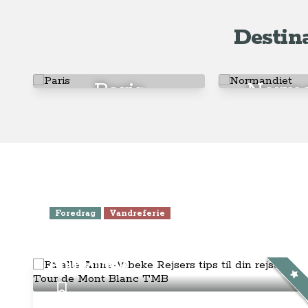
Destin
Paris
Norma
Foredrag
Vandreferie
Få alle Anne-Vibeke Rejsers tips
til din rejse til Tour de Mont
Blanc TMB