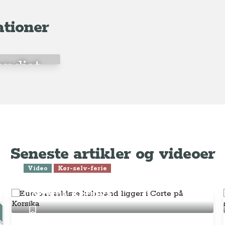
ationer
ndiet
Seneste artikler og videoer
Video
Kør-selv-ferie
Europas ældste købmand ligger i
Corte på Korsika