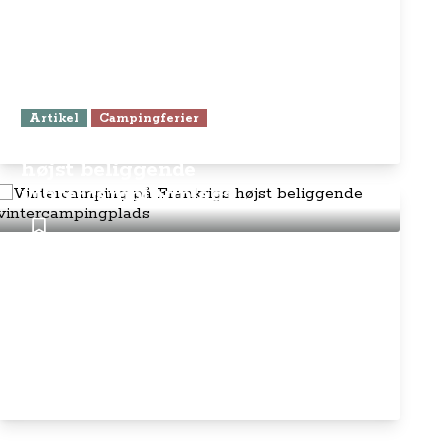
Artikel
Campingferier
Vintercamping på Frankrigs
højst beliggende
vintercampingplads