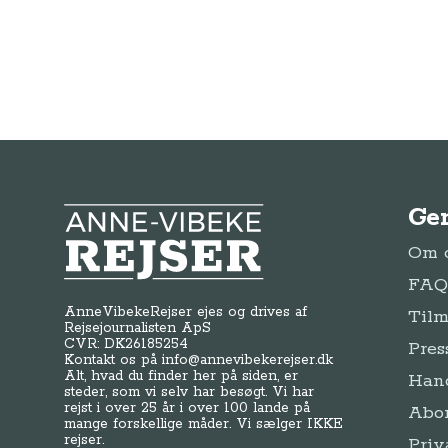
Ge
Anne-Vibeke Rejser
Om o
FAQ 
AnneVibekeRejser ejes og drives af
Tilm
Rejsejournalisten ApS
CVR: DK
26185254
Pres
Kontakt os på
info@annevibekerejser.dk
Alt, hvad du finder her på siden, er
Hand
steder, som vi selv har besøgt. Vi har
rejst i over 25 år i over 100 lande på
Abo
mange forskellige måder. Vi sælger IKKE
rejser.
Priv