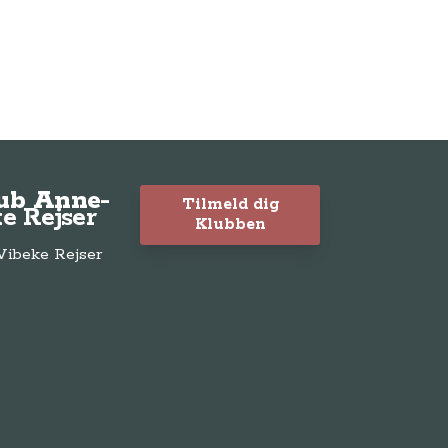
lub Anne-
Tilmeld dig
e Rejser
Klubben