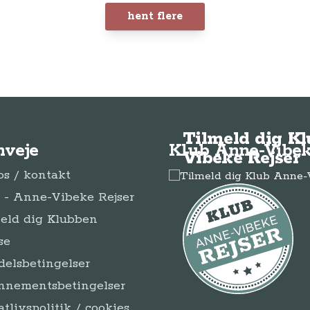
hent flere
Tilmeld dig K
nveje
Klub Anne-Vibek
Vibeke Rejser
s / kontakt
- Anne-Vibeke Rejser
eld dig Klubben
se
elsbetingelser
nnementsbetingelser
atlivspolitik / cookies