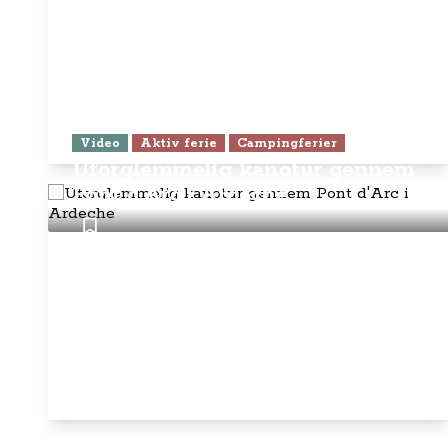
Video
Aktiv ferie
Campingferier
Uforglemmelig kanotur gennem
Pont d'Arc i Ardeche