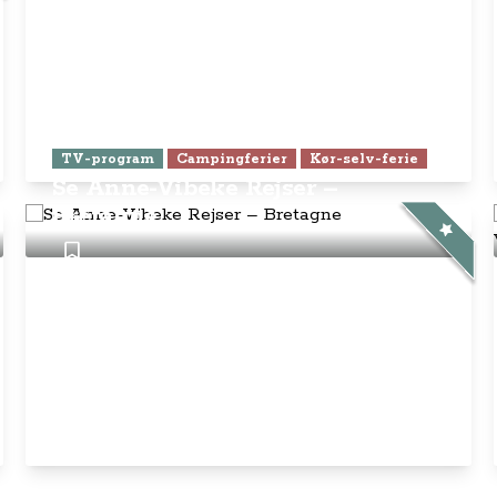
TV-program
Campingferier
Kør-selv-ferie
Se Anne-Vibeke Rejser –
Bretagne