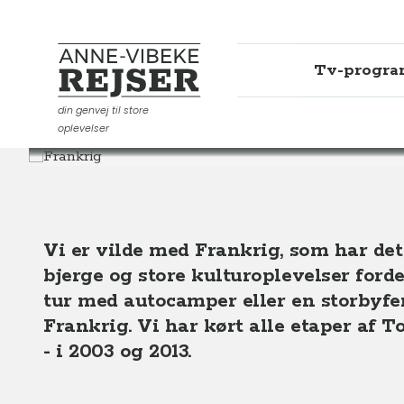
Tv-progr
Anne-Vibeke Rejser
din genvej til store
oplevelser
Destinationer
Europa
Frankrig
Vi er vilde med Frankrig, som har det 
bjerge og store kulturoplevelser ford
tur med autocamper eller en storbyferie
Frankrig. Vi har kørt alle etaper af 
- i 2003 og 2013.