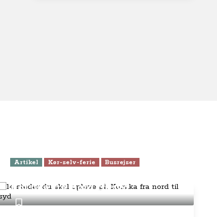
Artikel
Kør-selv-ferie
Busrejser
14 steder du skal opleve på
Korsika fra nord til syd