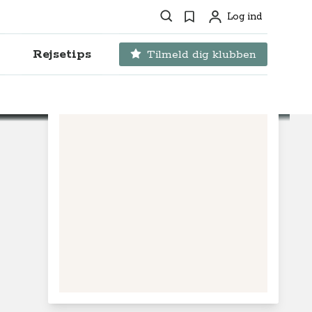
Søg
Favoritter
Log ind
Profil
Rejsetips
Tilmeld dig klubben