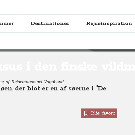
ammer
Destinationer
Rejseinspiration
 vildmark
sus i den finske vild
lse, af: Rejsemagasinet Vagabond
øen, der blot er en af søerne i "De
Tilføj favorit