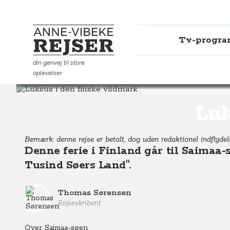
Tv-progr
Anne-Vibeke Rejser
din genvej til store
oplevelser
Destinationer
Europa
Finland
Luksus i den finske
Luk
Bemærk: denne rejse er betalt, dog uden redaktionel indflyde
Denne ferie i Finland går til Saimaa-s
Tusind Søers Land".
Thomas Sørensen
Rejseskribent
Over Saimaa-søen