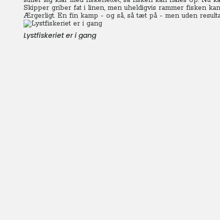
stiller sig klar med fiskenettet, så fisken kan hales op. Nu k
Skipper griber fat i linen, men uheldigvis rammer fisken ka
Ærgerligt. En fin kamp - og så, så tæt på - men uden resulta
Lystfiskeriet er i gang