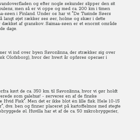
vandoverfladen og efter nogle sekunder slipper den sit
rbulens, men så er vi oppe og med ca. 200 km i timen
aa-søen i Finland. Under os har vi "De Tusinde Søers
å langt øjet rækker ses øer, holme og skær i dette
g dækket af granskov. Saimaa-søen er et enormt område
de dage.
mer vi ind over byen Savonlinna, der strækker sig over
nsk Olofsborg), hvor der hvert år opføres operaer i
fra kørt de ca. 350 km. til Savonlinna, hvor vi gør holdt
fungerede som galehus! - serveres en af de finske
 Hvid Fisk". Men det er ikke blot én lille fisk. Hele 10-15
, dvs. ben og finner placeret på kartoffelmos med stegte
ebryggede øl. Huvilla har et af de ca. 50 mikrobryggerier,