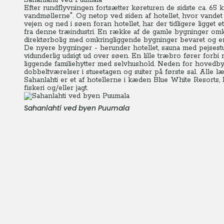
Sahanlahti ved Puumala
Efter rundflyvningen fortsætter køreturen de sidste ca. 65 k
vandmøllerne". Og netop ved siden af hotellet, hvor vandet
vejen og ned i søen foran hotellet, har der tidligere ligget
fra denne træindustri. En række af de gamle bygninger omkr
direktørbolig med omkringliggende bygninger bevaret og er
De nyere bygninger - herunder hotellet, sauna med pejsest
vidunderlig udsigt ud over søen. En lille træbro fører forbi
liggende familiehytter med selvhushold. Neden for hovedby
dobbeltværelser i stueetagen og suiter på første sal. Alle læ
Sahanlahti er et af hotellerne i kæden Blue White Resorts, h
fiskeri og/eller jagt.
Sahanlahti ved byen Puumala