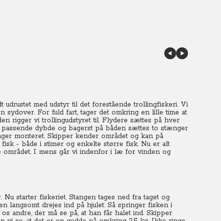
udrustet med udstyr til det forestående trollingfiskeri. Vi
sydover. For fuld fart, tager det omkring en lille time at
rigger vi trollingudstyret til. Flydere sættes på hver
d i passende dybde og bagerst på båden sættes to stænger
tænger monteret. Skipper kender området og kan på
sk - både i stimer og enkelte større fisk. Nu er alt
området. I mens går vi indenfor i læ for vinden og
 Nu starter fiskeriet. Stangen tages ned fra taget og
n langsomt drejes ind på hjulet. Så springer fisken i
os andre, der må se på, at han får halet ind. Skipper