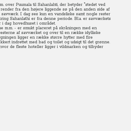
m. over Puumala til Sahanlahti, der betyder "stedet ved
 render fra den højere liggende sø på den anden side af
 et savværk. I dag ses kun en vandsliske samt nogle rester
ing Sahanlathi er fra denne periode. Bl.a. er savværkets
 i dag hovedhuset i området.
ue m.m. - er smukt placeret på skråningen med en
 resterne af savværket og over til en række idylliske
gningen ligger en række større hytter med fire
kkert indrettet med bad og toilet og udsigt til det grønne.
vor de fleste hoteller ligger i vildmarken og tilbyder