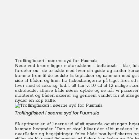
Trollingfiskeri i søerne syd for Puumula
Nede ved broen ligger motorbådene - bellaboats - klar, fuldt 
fordeler os i de to både med hver sin guide og sætter kursen 
komme frem til de bedste fiskepladser og sammen med guiden 
side af båden og liner fra fiskestængerne på taget fires u
hver med et seks kg. lod. I alt har vi 10 ud af 12 mulige s
ekkoloddet aflæse både søens dybde og se når vi passerer fi
monteret og båden skærer sig gennem vandet for at afsøge 
nyder en kop kaffe.
Trollingfiskeri i søerne syd for Puumula
Så springer en af linerne ud af sit spænde og stangen bøjer.
kampen begynder. "Den er stor" bliver der råbt, medens line
overfladen og begejstringen føles både hos lystfiskeren og 