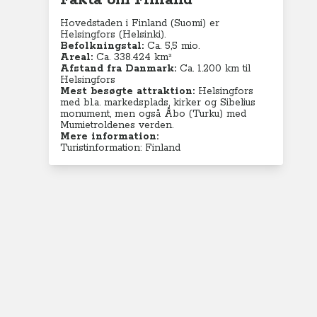
Fakta om Finland
Hovedstaden i Finland (Suomi) er
Helsingfors (Helsinki).
Befolkningstal:
Ca. 5,5 mio.
Areal:
Ca. 338.424 km²
Afstand fra Danmark:
Ca. 1.200 km til
Helsingfors
Mest besøgte attraktion:
Helsingfors
med bl.a. markedsplads, kirker og Sibelius
monument, men også Åbo (Turku) med
Mumietroldenes verden.
Mere information:
Turistinformation: Finland