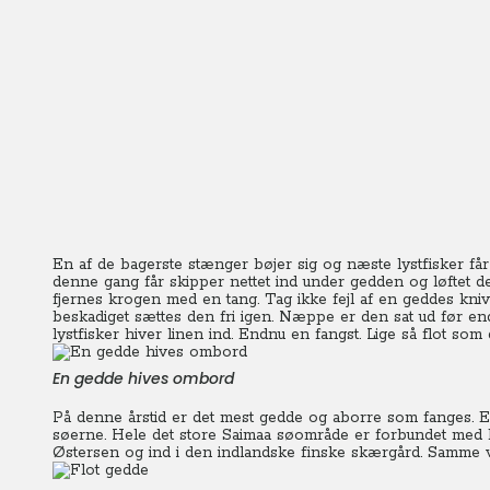
En af de bagerste stænger bøjer sig og næste lystfisker får
denne gang får skipper nettet ind under gedden og løftet den
fjernes krogen med en tang. Tag ikke fejl af en geddes kniv
beskadiget sættes den fri igen. Næppe er den sat ud før 
lystfisker hiver linen ind. Endnu en fangst. Lige så flot som 
En gedde hives ombord
På denne årstid er det mest gedde og aborre som fanges. End
søerne. Hele det store Saimaa søområde er forbundet med ka
Østersen og ind i den indlandske finske skærgård. Samme v