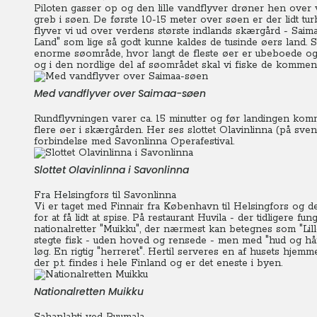
Piloten gasser op og den lille vandflyver drøner hen over 
greb i søen. De første 10-15 meter over søen er der lidt tu
flyver vi ud over verdens største indlands skærgård - Saim
Land" som lige så godt kunne kaldes de tusinde øers land. S
enorme søområde, hvor langt de fleste øer er ubeboede o
og i den nordlige del af søområdet skal vi fiske de kommen
Med vandflyver over Saimaa-søen
Rundflyvningen varer ca. 15 minutter og før landingen kom
flere øer i skærgården. Her ses slottet Olavinlinna (på sve
forbindelse med Savonlinna Operafestival.
Slottet Olavinlinna i Savonlinna
Fra Helsingfors til Savonlinna
Vi er taget med Finnair fra København til Helsingfors og der
for at få lidt at spise. På restaurant Huvila - der tidligere 
nationalretter "Muikku", der nærmest kan betegnes som "Lille
stegte fisk - uden hoved og rensede - men med "hud og hår"
løg. En rigtig "herreret". Hertil serveres en af husets hjemm
der p.t. findes i hele Finland og er det eneste i byen.
Nationalretten Muikku