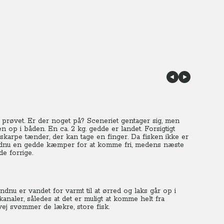
 prøvet. Er der noget på? Sceneriet gentager sig, men
 op i båden. En ca. 2 kg. gedde er landet. Forsigtigt
skarpe tænder, der kan tage en finger. Da fisken ikke er
endnu en gedde kæmper for at komme fri, medens næste
de forrige.
nu er vandet for varmt til at ørred og laks går op i
naler, således at det er muligt at komme helt fra
ej svømmer de lækre, store fisk.