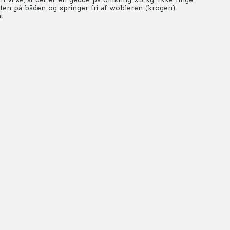
an vi se, at det er en gedde på omkring 2,5 kg. Ikke ringe.
nten på båden og springer fri af wobleren (krogen).
t.