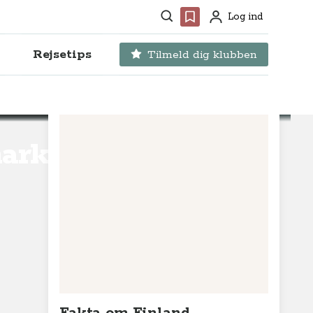
Søg
Favoritter
Log ind
Profil
Rejsetips
Tilmeld dig klubben
mark