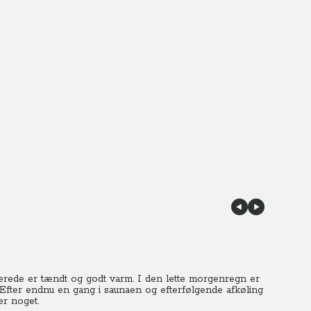
allerede er tændt og godt varm. I den lette morgenregn er
 Efter endnu en gang i saunaen og efterfølgende afkøling
er noget.