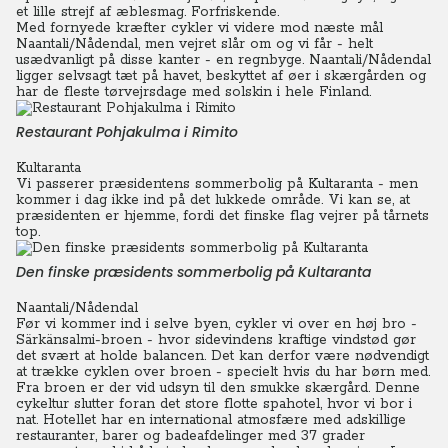
et lille strejf af æblesmag. Forfriskende.
Med fornyede kræfter cykler vi videre mod næste mål
Naantali/Nådendal, men vejret slår om og vi får - helt
usædvanligt på disse kanter - en regnbyge. Naantali/Nådendal
ligger selvsagt tæt på havet, beskyttet af øer i skærgården og
har de fleste tørvejrsdage med solskin i hele Finland.
Restaurant Pohjakulma i Rimito
Kultaranta
Vi passerer præsidentens sommerbolig på Kultaranta - men
kommer i dag ikke ind på det lukkede område. Vi kan se, at
præsidenten er hjemme, fordi det finske flag vejrer på tårnets
top.
Den finske præsidents sommerbolig på Kultaranta
Naantali/Nådendal
Før vi kommer ind i selve byen, cykler vi over en høj bro -
Särkänsalmi-broen - hvor sidevindens kraftige vindstød gør
det svært at holde balancen. Det kan derfor være nødvendigt
at trække cyklen over broen - specielt hvis du har børn med.
Fra broen er der vid udsyn til den smukke skærgård. Denne
cykeltur slutter foran det store flotte spahotel, hvor vi bor i
nat. Hotellet har en international atmosfære med adskillige
restauranter, barer og badeafdelinger med 37 grader