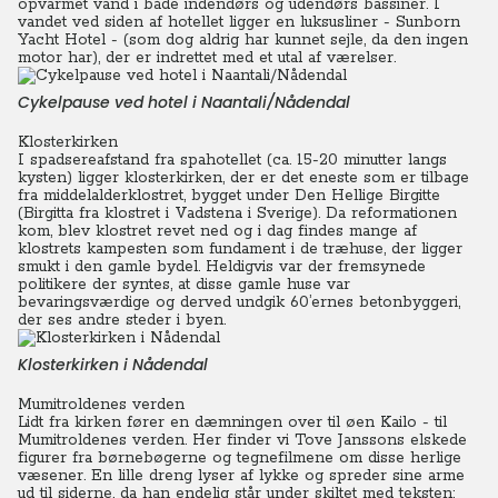
opvarmet vand i både indendørs og udendørs bassiner. I
vandet ved siden af hotellet ligger en luksusliner - Sunborn
Yacht Hotel - (som dog aldrig har kunnet sejle, da den ingen
motor har), der er indrettet med et utal af værelser.
Cykelpause ved hotel i Naantali/Nådendal
Klosterkirken
I spadsereafstand fra spahotellet (ca. 15-20 minutter langs
kysten) ligger klosterkirken, der er det eneste som er tilbage
fra middelalderklostret, bygget under Den Hellige Birgitte
(Birgitta fra klostret i Vadstena i Sverige).
Da reformationen
kom, blev klostret revet ned og i dag findes mange af
klostrets kampesten som fundament i de træhuse, der ligger
smukt i den gamle bydel. Heldigvis var der fremsynede
politikere der syntes, at disse gamle huse var
bevaringsværdige og derved undgik 60’ernes betonbyggeri,
der ses andre steder i byen.
Klosterkirken i Nådendal
Mumitroldenes verden
Lidt fra kirken fører en dæmningen over til øen Kailo - til
Mumitroldenes verden. Her finder vi Tove Janssons elskede
figurer fra børnebøgerne og tegnefilmene om disse herlige
væsener. En lille dreng lyser af lykke og spreder sine arme
ud til siderne, da han endelig står under skiltet med teksten: