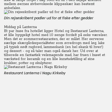
ikke at fange noget i dag. Men en tur i den dejlige aftensol
mellem øernes sivbevoksede klippeskær kan bestemt
anbefales.
Din rejseskribent padler ud for at fiske efter gedder
Middag på Lanterna
Et par huse fra hotellet ligger Hotel og Restaurant Lanterna,
et lille hyggeligt hotel med 10 senge fordelt på seks værelser.
Men det er sommerrestauranten, der er målet. Her serveres
særlige skærgårdsspecialiteter som ørredrogn med løg, laks
på typisk sødt rugbrød, lammeskank (en hel skank til hver!)
og dessert - og så taler man også dansk her.
Ud over at
tilberede en fantastisk velsmagende mad, har fruen i huset et
værksted for keramik og en lille kunstudstilling af sine
krukker, potter og skulpturer.
Restaurant Lanterna i Nagu Kirkeby