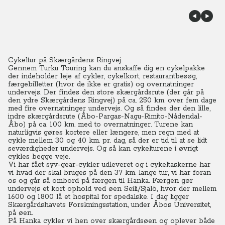
Cykeltur på Skærgårdens Ringvej
Gennem Turku Touring kan du anskaffe dig en cykelpakke
der indeholder leje af cykler, cykelkort, restaurantbesøg,
færgebilletter (hvor de ikke er gratis) og overnatninger
undervejs. Der findes den store skærgårdsrute (der går på
den ydre Skærgårdens Ringvej) på ca. 250 km. over fem dage
med fire overnatninger undervejs.
Og så findes der den lille,
indre skærgårdsrute (Åbo-Pargas-Nagu-Rimito-Nådendal-
Åbo) på ca. 100 km. med to overnatninger. Turene kan
naturligvis gøres kortere eller længere, men regn med at
cykle mellem 30 og 40 km. pr. dag, så der er tid til at se lidt
seværdigheder undervejs. Og så kan cykelturene i øvrigt
cykles begge veje.
Vi har fået syv-gear-cykler udleveret og i cykeltaskerne har
vi hvad der skal bruges på den 37 km. lange tur, vi har foran
os og går så ombord på færgen til Hanka. Færgen gør
undervejs et kort ophold ved øen Seili/Själö, hvor der mellem
1600 og 1800 lå et hospital for spedalske. I dag ligger
Skærgårdshavets Forskningsstation, under Åbos Universitet,
på øen.
På Hanka cykler vi hen over skærgårdsøen og oplever både