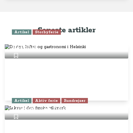
Seneste artikler
Artikel
Storbyferie
Design, kultur og gastronomi i
Helsinki
Artikel
Aktiv ferie
Rundrejser
Luksus i den finske vildmark