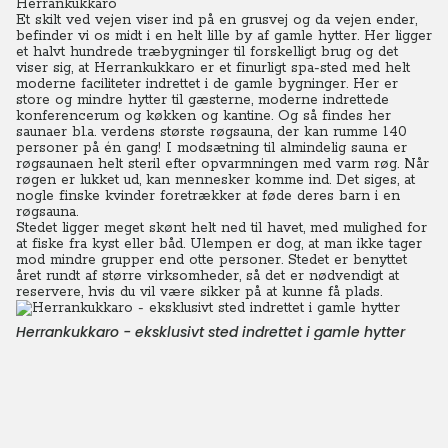
Herrankukkaro
Et skilt ved vejen viser ind på en grusvej og da vejen ender,
befinder vi os midt i en helt lille by af gamle hytter. Her ligger
et halvt hundrede træbygninger til forskelligt brug og det
viser sig, at Herrankukkaro er et finurligt spa-sted med helt
moderne faciliteter indrettet i de gamle bygninger. Her er
store og mindre hytter til gæsterne, moderne indrettede
konferencerum og køkken og kantine. Og så findes her
saunaer bl.a. verdens største røgsauna, der kan rumme 140
personer på én gang! I modsætning til almindelig sauna er
røgsaunaen helt steril efter opvarmningen med varm røg. Når
røgen er lukket ud, kan mennesker komme ind. Det siges, at
nogle finske kvinder foretrækker at føde deres barn i en
røgsauna.
Stedet ligger meget skønt helt ned til havet, med mulighed for
at fiske fra kyst eller båd. Ulempen er dog, at man ikke tager
mod mindre grupper end otte personer. Stedet er benyttet
året rundt af større virksomheder, så det er nødvendigt at
reservere, hvis du vil være sikker på at kunne få plads.
Herrankukkaro - eksklusivt sted indrettet i gamle hytter