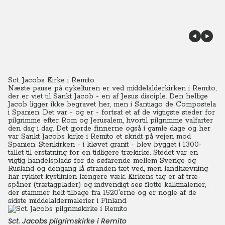
Sct. Jacobs Kirke i Remito
Næste pause på cykelturen er ved middelalderkirken i Remito,
der er viet til Sankt Jacob - en af Jesus disciple. Den hellige
Jacob ligger ikke begravet her, men i Santiago de Compostela
i Spanien. Det var - og er - fortsat et af de vigtigste steder for
pilgrimme efter Rom og Jerusalem, hvortil pilgrimme valfarter
den dag i dag. Det gjorde finnerne også i gamle dage og her
var Sankt Jacobs kirke i Remito et skridt på vejen mod
Spanien. Stenkirken - i kløvet granit - blev bygget i 1300-
tallet til erstatning for en tidligere trækirke. Stedet var en
vigtig handelsplads for de søfarende mellem Sverige og
Rusland og dengang lå stranden tæt ved, men landhævning
har rykket kystlinien længere væk. Kirkens tag er af træ-
spåner (trætagplader) og indvendigt ses flotte kalkmalerier,
der stammer helt tilbage fra 1520’erne og er nogle af de
sidste middelaldermalerier i Finland.
Sct. Jacobs pilgrimskirke i Remito