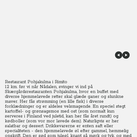
Restaurant Pohjakulma i Rimito
12 km. før vi når Nådalen, svinger vi ind på
Skærgårdsrestauranten Pohjakulma, hvor en buffet med
diverse hjemmelavede retter skal glæde ganer og slunkne
maver. Her fås strømming (en lille fisk) i diverse
forklædninger og er aldeles velsmagende. En speciel stegt
kartoffel- og grønsagsmos med ost (som normalt kun
serveres i Finland ved juletid, kan her fås året rundt) og
kødboller (som vor mor lavede dem). Naturligvis er her
salatbar og dessert. Drikkevarerne er enten saft eller
specialiteten - den hjemmelavede øl efter gammel, hemmelig
opskrift. Den er sød som juleøl, knapt så mørk og tyk, og med