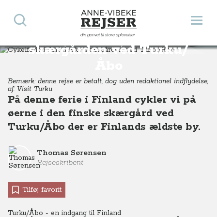
Søg
Åbn 
Anne-Vibeke Rejser
Cykelferie i den finske
din genvej til store oplevelser
Destinationer
Europa
Finland
Cykelferie i den finske skærgården ved Turku/Åbo
skærgården ved Turku/
Åbo
Bemærk: denne rejse er betalt, dog uden redaktionel indflydelse,
af: Visit Turku
På denne ferie i Finland cykler vi på
øerne i den finske skærgård ved
Turku/Åbo der er Finlands ældste by.
Thomas Sørensen
Rejseskribent
Tilføj favorit
Turku/Åbo - en indgang til Finland