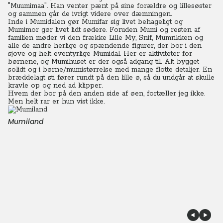
"Muumimaa". Han venter pænt på sine forældre og lillesøster
og sammen går de ivrigt videre over dæmningen.
Inde i Mumidalen gør Mumifar sig livet behageligt og
Mumimor gør livet lidt sødere. Foruden Mumi og resten af
familien møder vi den frække Lille My, Snif, Mumrikken og
alle de andre herlige og spændende figurer, der bor i den
sjove og helt eventyrlige Mumidal. Her er aktiviteter for
børnene, og Mumihuset er der også adgang til. Alt bygget
solidt og i børne/mumistørrelse med mange flotte detaljer. En
bræddelagt sti fører rundt på den lille ø, så du undgår at skulle
kravle op og ned ad klipper.
Hvem der bor på den anden side af øen, fortæller jeg ikke.
Men helt rar er hun vist ikke.
Mumiland