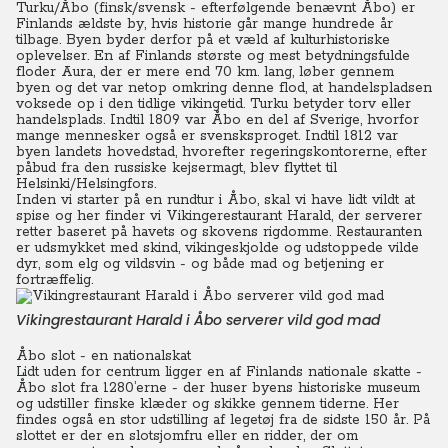
Turku/Åbo (finsk/svensk - efterfølgende benævnt Åbo) er
Finlands ældste by, hvis historie går mange hundrede år
tilbage. Byen byder derfor på et væld af kulturhistoriske
oplevelser. En af Finlands største og mest betydningsfulde
floder Aura, der er mere end 70 km. lang, løber gennem
byen og det var netop omkring denne flod, at handelspladsen
voksede op i den tidlige vikingetid. Turku betyder torv eller
handelsplads. Indtil 1809 var Åbo en del af Sverige, hvorfor
mange mennesker også er svensksproget. Indtil 1812 var
byen landets hovedstad, hvorefter regeringskontorerne, efter
påbud fra den russiske kejsermagt, blev flyttet til
Helsinki/Helsingfors.
Inden vi starter på en rundtur i Åbo, skal vi have lidt vildt at
spise og her finder vi Vikingerestaurant Harald, der serverer
retter baseret på havets og skovens rigdomme. Restauranten
er udsmykket med skind, vikingeskjolde og udstoppede vilde
dyr, som elg og vildsvin - og både mad og betjening er
fortræffelig.
Vikingrestaurant Harald i Åbo serverer vild god mad
Åbo slot - en nationalskat
Lidt uden for centrum ligger en af Finlands nationale skatte -
Åbo slot fra 1280’erne - der huser byens historiske museum
og udstiller finske klæder og skikke gennem tiderne. Her
findes også en stor udstilling af legetøj fra de sidste 150 år.
På
slottet er der en slotsjomfru eller en ridder, der om