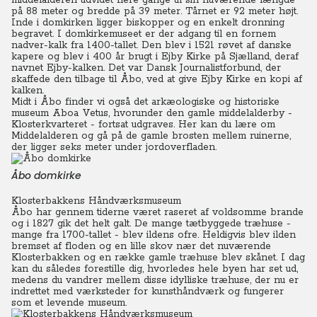
middelalderen udvidet flere gange til sin nuværende længde
på 88 meter og bredde på 39 meter. Tårnet er 92 meter højt.
Inde i domkirken ligger biskopper og en enkelt dronning
begravet. I domkirkemuseet er der adgang til en fornem
nadver-kalk fra 1400-tallet. Den blev i 1521 røvet af danske
kapere og blev i 400 år brugt i Ejby Kirke på Sjælland, deraf
navnet Ejby-kalken. Det var Dansk Journalistforbund, der
skaffede den tilbage til Åbo, ved at give Ejby Kirke en kopi af
kalken.
Midt i Åbo finder vi også det arkæologiske og historiske
museum Aboa Vetus, hvorunder den gamle middelalderby -
Klosterkvarteret - fortsat udgraves. Her kan du lære om
Middelalderen og gå på de gamle brosten mellem ruinerne,
der ligger seks meter under jordoverfladen.
Åbo domkirke
Klosterbakkens Håndværksmuseum
Åbo har gennem tiderne været raseret af voldsomme brande
og i 1827 gik det helt galt. De mange tætbyggede træhuse -
mange fra 1700-tallet - blev ildens ofre. Heldigvis blev ilden
bremset af floden og en lille skov nær det nuværende
Klosterbakken og en række gamle træhuse blev skånet.
I dag
kan du således forestille dig, hvorledes hele byen har set ud,
medens du vandrer mellem disse idylliske træhuse, der nu er
indrettet med værksteder for kunsthåndværk og fungerer
som et levende museum.