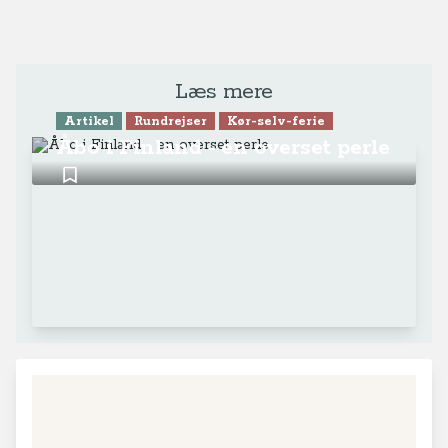
Læs mere
Artikel
Rundrejser
Kør-selv-ferie
Åbo i Finland - en overset perle