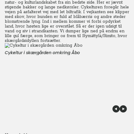
natur- og kulturlandskabet fra sin bedste side. Her er jævnt
stigende bakker og lange nedkørsler. Cykelturen foregår hele
vejen på asfalteret vej med let biltrafik. I vejkanten ses klipper
med skov, hvor bunden er fuld af blåbærris og andre steder
blomstrende lyng. Ind i mellem kommer vi forbi opdyrket
land, hvor høsten lige er overstået. Så er der igen udsigt til
vand og siv i strandkanten. Vi dumper lige ned på endnu en
lille gul færge, som bringer os frem til Rymättylä/Rimito, hvor
skærgårdsidyllen fortsætter.
Cykeltur i skærgården omkring Åbo