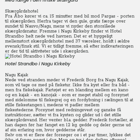
Med færge i den finske skærgård
Skærgårdshotel
Fra Åbo kører vi ca. 15 minutter med bil mod Pargas - porten
til skærgården. Herfra tager vi den gule, gratis færge over
sundet til Nauvo/Nagu, mens vi nyder den storslåede
skærgårdsnatur. Fremme i Nagu Kirkeby finder vi Hotel
Strandbo helt nede ved havnen. Det er et hyggeligt
mellemstort skærgårdshotel med 37 værelser, holdt i ældre
svensk/finsk stil. Vi er tidligt fremme, så efter indkvarteringen
er der tid til aktiviteter ude i skærgården.
Hotel Strandbo i Nagu Kirkeby
Nagu Kajak
Nede ved stranden møder vi Frederik Borg fra Nagu Kajak,
som vil tage os med på fisketur. Ikke fra kyst eller fra båd -
men fra fiskekajak. Fartøjet er en blanding mellem en kano
og en kajak - en kanojak - som er meget stabil og forsynet
med sidelomme til fiskegrej og en fordybning i rælingen til at
stille fiskestangen i, medens vi padler mellem
fiskestederne.
Forsynet med redningsvest og ganske få
instruktioner, sætter vi fra kysten og glider ud i det stille
skærgårdsvand. Her venter bl.a. gedder. Frederik fortæller, at
han dagen før har fanget en 12 kg. gedde og deler gerne ud
af sin erfaring om, hvor gedderne står.
Selv om vi er flere der forsøger os i et par timer, lykkes det