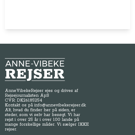
Anne-Vibeke Rejser
AnneVibekeRejser ejes og drives af
Rejsejournalisten ApS
CVR: DK
26185254
Kontakt os på
info@annevibekerejser.dk
Alt, hvad du finder her på siden, er
steder, som vi selv har besøgt. Vi har
rejst i over 25 år i over 100 lande på
mange forskellige måder. Vi sælger IKKE
rejser.