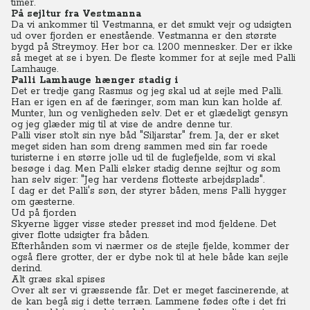
timer.
På sejltur fra Vestmanna
Da vi ankommer til Vestmanna, er det smukt vejr og udsigten
ud over fjorden er enestående. Vestmanna er den største
bygd på Streymoy. Her bor ca. 1200 mennesker. Der er ikke
så meget at se i byen. De fleste kommer for at sejle med Palli
Lamhauge.
Palli Lamhauge hænger stadig i
Det er tredje gang Rasmus og jeg skal ud at sejle med Palli.
Han er igen en af de færinger, som man kun kan holde af.
Munter, lun og venligheden selv. Det er et glædeligt gensyn
og jeg glæder mig til at vise de andre denne tur.
Palli viser stolt sin nye båd "Siljarstar" frem. Ja, der er sket
meget siden han som dreng sammen med sin far roede
turisterne i en større jolle ud til de fuglefjelde, som vi skal
besøge i dag. Men Palli elsker stadig denne sejltur og som
han selv siger: "Jeg har verdens flotteste arbejdsplads".
I dag er det Palli's søn, der styrer båden, mens Palli hygger
om gæsterne.
Ud på fjorden
Skyerne ligger visse steder presset ind mod fjeldene. Det
giver flotte udsigter fra båden.
Efterhånden som vi nærmer os de stejle fjelde, kommer der
også flere grotter, der er dybe nok til at hele både kan sejle
derind.
Alt græs skal spises
Over alt ser vi græssende får. Det er meget fascinerende, at
de kan begå sig i dette terræn. Lammene fødes ofte i det fri