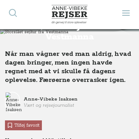
Søg
Åbn 
Anne-Vibeke Rejser
din genvej til store oplevelser
Storslået sejltur fra
Destinationer
Europa
Færøerne
Storslået sejltur fra Vestmanna
Vestmanna
Når man vågner ved man aldrig, hvad
dagen bringer, men ingen havde
regnet med at vi skulle få dagens
oplevelse. Færøerne overrasker igen.
Anne-Vibeke Isaksen
Vært og rejsejournalist
Tilføj favorit