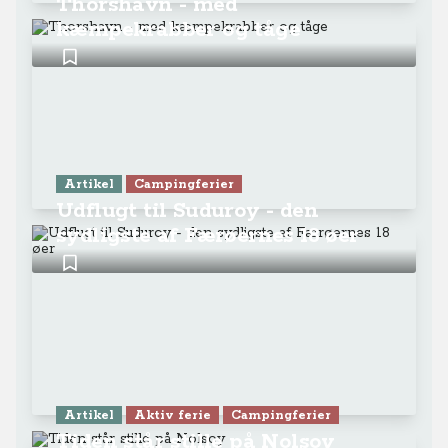
Thorshavn - med
kæmpekrabber og tåge
Artikel
Campingferier
Udflugt til Suduroy - den
sydligste af Færøernes 18 øer
Artikel
Aktiv ferie
Campingferier
Tiden står stille på Nolsoy