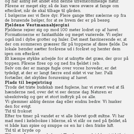
og har aldrig set andet end denne ufremkommelige natur.
Fårene er meget sky, så de kan være svære at fange om
efteråret, når de skal tilbage til gården.
I bølgerne ser vi flere dyr. Flere gange titter sælerne op fra
de brusende bølger, for at se hvem der er på besøg.
Fjeldene Vestmannabjørgini
Fjeldene rejser sig op mod 100 meter lodret op af havet.
Formationerne er fantasifulde og meget varierede. Vi sejler
også ind i dybe grotter og huler. Det mest fascinerende er, at
der om sommeren græsser får på toppene af disse fjelde. De
lokale bønder sætter forårene ud i foråret og henter dem
igen om efteråret.
Et kæmpe stykke arbejde for at udnytte det græs, der gror på
toppen. Fårene fires op og ned fra fjeldet i reb.
Selv om der er mange fugle over vores hoveder, er det
tydeligt, at der er langt færre end sidst vi var her. Palli
fortæller, det skyldes forurening af havet.
Plads til begejstring
Trods det triste budskab med fuglene, har vi svært ved at få
hænderne ned, over det vi ser denne dag. Naturen er
ubeskrivelig og gør et stort indtryk på os alle.
Vi glemmer aldrig denne dag eller endnu bedre: Vi husker
den for evigt.
Tid til frokost
Efter tre timer på vandet er vi alle blevet godt sultne. Vi har
mad med i kølebokse i bilerne, så vi slår os ned på fjeldet, så
vi både kan spise og snuppe os en lur i den friske luft.
Tid til at bryde op