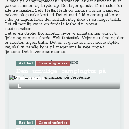
Tilbage på campingpladsen i Torshavn, er det blevet tid til at
pakke sammen og bryde op. Det tager ganske få minutter for
alle tre familier. Selv Hella, Heidi og Linda i Combi Campen
pakker på ganske kort tid. Det et med fuld overlæg, vi kører
sidst på dagen, hvor der forhåbentlig ikke er så meget trafik.
Det vil nemlig være en fordel i forhold til vores
slutdestination.
Det er en utrolig flot køretur, hvor vi konstant har udsigt til
fjelde og enorme fjorde. Helt fantastisk. Vejene er fine og der
er næsten ingen trafik. Det er vi glade for. Det sidste stykke
vej, skal vi nemlig køre på meget smalle veje oppe i
fjeldene.
Det bliver spændende.
Læs mere
Artikel
Campingferier
Den "umulige" campingtur på
Færøerne
Artikel
Campingferier