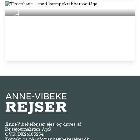
og tåge
Anne-Vibeke Rejser
AnneVibekeRejser ejes og drives af
Rejsejournalisten ApS
CVR: DK
26185254
Kontakt os på
info@annevibekerejser.dk