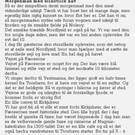
Morgenmad med blikstille hav
Så er der simpelthen dømt morgenmad med den mest
vidunderlige udsigt. Tænk vi har boet her så mange dage, men
egentlig ikke rigtig kunnet se, hvor flot her er. Det kan vi nu,
så morgenmaden nydes ude foran vognen med udsigt til
fjorden og de smukke fjelde på Nolsoy.
Det smukke træskib Nordlysid er også på tur. Vi var med den
for nogle dage siden, men det var en hel anden oplevelse. Se
evt del 10.
I dag får gæsterne den storslåede oplevelse, som det netop
er at sejle med Nordlysid, hvor man hjælper med at sætte de
storslåede sejl og lave mad. En hel dag på havet.
Vejret på Færøerne
Vejret på Færøerne er noget for sig. Der kan være blå
himmel og stille vejr et sted og det modsatte 10 kilometer
derfra.
Vi ringer derfor til Vestmanna, der ligger godt en halv times
kørsel fra Torshavn, for at høre om vejret er til en sejltur. Og
det er det heldigvis. Så vi springer i bilerne og kører af sted.
Vejene er gode og udsigten til de forskellige fjorde, vi
kommer forbi, er utrolig flot.
En lille omvej til Kirkjubøur
Vi har god tid, så vi slår et smut forbi Kirkjubøur, der er
Færøernes mest historiske sted. Den lille bygd, der i dag
består af ganske få huse, har været bispesæde. I dag kan man
se de velbevarede gamle huse og ruinerne af Magnus-
katedralen fra 1300-tallet. Der er en lille café og så er det
også herfra vandreturen til Torshavn starter. En tur på 5 - 6