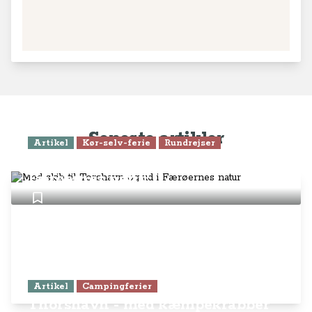
Seneste artikler
Artikel
Kør-selv-ferie
Rundrejser
Med skib til Torshavn og ud i
Færøernes natur
Artikel
Campingferier
Thorshavn - med kæmpekrabber