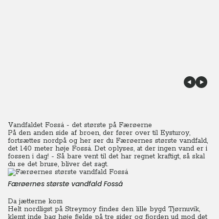
Vandfaldet Fossá - det største på Færøerne
På den anden side af broen, der fører over til Eysturoy,
fortsættes nordpå og her ser du Færøernes største vandfald,
det 140 meter høje Fossá.
Det oplyses
, at der ingen vand er i
fossen i dag! - Så bare vent til det har regnet kraftigt, så skal
du se det bruse, bliver det sagt.
Færøernes største vandfald Fossá
Da jætterne kom
Helt nordligst på Streymoy findes den lille bygd Tjørnuvik,
klemt inde bag høje fjelde på tre sider og fjorden ud mod det