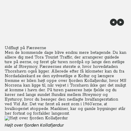
Udflugt på Færøerne
Men de kommende dage blive endnu mere betagende. Du kan
alliere dig med Tora Tourist Traffic, der arrangerer guidede
ture på øerne, og først går turen nordpå op langs den østlige
side af Streymoy, Færøernes største ø, hvor hovedstaden
Thorshavn også ligger.
Allerede efter få kilometer kan du fra
Nordadalsskard se den sydvestlige ø Koltur og længere
fremme er bilen højt oppe over fjorden Kollafjørdur, hvor MS
Norrøna kan ligge til, når vejret i Torshavn ikke gør det muligt
at komme i havn der.
På turen
passeres høje fjelde og du
kører ned langs sundet Sundini mellem Streymoy og
Eysturoy, hvor du besøger den nedlagte hvalfangerstation
ved Vid Air.
Det var først så sent som i 1960’erne, at
hvalkogeriet stoppede. Maskiner, kar og gamle bygninger står
her fortsat og forfalder langsomt.
Højt over fjorden Kollafjørdur