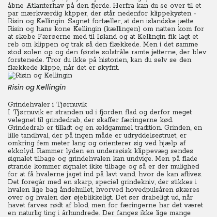
åbne Atlanterhav på den fjerde. Herfra kan du se over til et
par mærkværdig klipper, der står nedenfor klippekysten -
Risin og Kellingin. Sagnet fortæller, at den islandske jætte
Risin og hans kone Kellingin (kællingen) om natten kom for
at slæbe Færøerne med til Island og at Kellingin fik lagt et
reb om klippen og trak så den flækkede. Men i det samme
stod solen op og den første solstråle ramte jetterne, der blev
forstenede. Tror du ikke på historien, kan du selv se den
flækkede klippe, når det er skyfrit.
Risin og Kellingin
Grindehvaler i Tjørnuvik
I Tjørnuvik er stranden ud i fjorden flad og derfor meget
velegnet til grindedrab, der skaffer færingerne kød.
Grindedrab er tilladt og en ældgammel tradition.
Grinden, en
lille tandhval, der på ingen måde er udryddelsestruet, er
omkring fem meter lang og orienterer sig ved hjælp af
ekkolyd. Rammer lyden en undersøisk klippevæg sendes
signalet tilbage og grindehvalen kan undvige.
Men på flade
strande kommer signalet ikke tilbage og så er der mulighed
for at få hvalerne jaget ind på lavt vand, hvor de kan aflives.
Det foregår med en skarp, speciel grindekniv, der stikkes i
hvalen lige bag åndehullet, hvorved hovedpulsåren skæres
over og hvalen dør øjeblikkeligt.
Det ser drabeligt ud, når
havet farves rødt af blod, men for færingerne har det været
en naturlig ting i århundrede.
Der fanges ikke lige mange