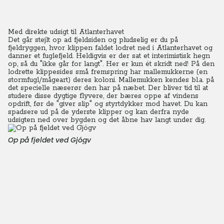
Med direkte udsigt til Atlanterhavet
Det går stejlt op ad fjeldsiden og pludselig er du på
fjeldryggen, hvor klippen faldet lodret ned i Atlanterhavet og
danner et fuglefjeld. Heldigvis er der sat et interimistisk hegn
op, så du "ikke går for langt". Her er kun ét skridt ned! På den
lodrette klippesides små fremspring har mallemukkerne (en
stormfugl/mågeart) deres koloni. Mallemukken kendes bl.a. på
det specielle næserør den har på næbet. Der bliver tid til at
studere disse dygtige flyvere, der bæres oppe af vindens
opdrift, før de "giver slip" og styrtdykker mod havet.
Du kan
spadsere ud på de yderste klipper og kan derfra nyde
udsigten ned over bygden og det åbne hav langt under dig.
Op på fjeldet ved Gjógv