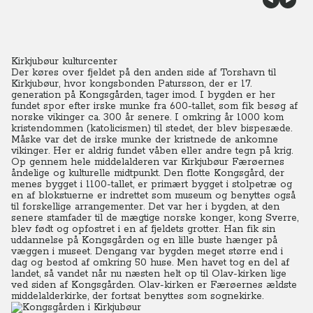
Kirkjubøur kulturcenter
Der køres over fjeldet på den anden side af Torshavn til
Kirkjubøur, hvor kongsbonden Patursson, der er 17.
generation på Kongsgården, tager imod.
I bygden er her
fundet spor efter irske munke fra 600-tallet, som fik besøg af
norske vikinger ca. 300 år senere. I omkring år 1000 kom
kristendommen (katolicismen) til stedet, der blev bispesæde.
Måske var det de irske munke der kristnede de ankomne
vikinger. Her er aldrig fundet våben eller andre tegn på krig.
Op gennem hele middelalderen var Kirkjubøur Færøernes
åndelige og kulturelle midtpunkt. Den flotte Kongsgård, der
menes bygget i 1100-tallet, er primært bygget i stolpetræ og
en af blokstuerne er indrettet som museum og benyttes også
til forskellige arrangementer. Det var her i bygden, at den
senere stamfader til de mægtige norske konger, kong Sverre,
blev født og opfostret i en af fjeldets grotter. Han fik sin
uddannelse på Kongsgården og en lille buste hænger på
væggen i museet. Dengang var bygden meget større end i
dag og bestod af omkring 50 huse. Men havet tog en del af
landet, så vandet når nu næsten helt op til Olav-kirken lige
ved siden af Kongsgården. Olav-kirken er Færøernes ældste
middelalderkirke, der fortsat benyttes som sognekirke.