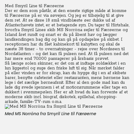
Med Smyril Line til Færøerne
Der er dem som påstår, at den eneste rigtige måde at komme
til Færøerne på er via søvejen. Og jeg er tilbøjelig til at give
dem ret. At se disse 18 små vindblæste øer dukke ud af
Atlanterhavets intet, er et betagende syn. Du tager til Hirtshals,
hvorfra Smyril Lines skib MS Norröna sejler til Færøerne og
Island året rundt og snart er du på åbent hav og lægger
landkendingen bag dig og kan gå på opdagelse på skibet.
I
receptionen har du fået kabinekort til kahytten og skal de
næste 38 timer - to overnatninger - rejse over Nordsøen til
Nordatlanten - og det kan få pulsen ned. At få pulsen ned det
har mere end 70.000 passagerer på årsbasis prøvet.
Så længe solen skinner, er det om at indtage soldækket i en
lun liggestol og suge den friske luft til sig. Når mørket falder
på eller vinden er for skrap, kan du hygge dig i en af skibets
barer, benytte cafeteriet eller restauranten, mens børnene kan
lege i det særlige børneafsnit. Efter al den gode mad kan du
lade dig svede igennem i et af motionsrummene eller tage en
dukkert i svømmepølen. Her er alt hvad du kan forvente af et
moderne skib incl. biograf, diskotek, spillehal, shopping-
arkade, familie-TV-rum o.m.a.
Med MS Norröna fra Smyril Line til Færøerne