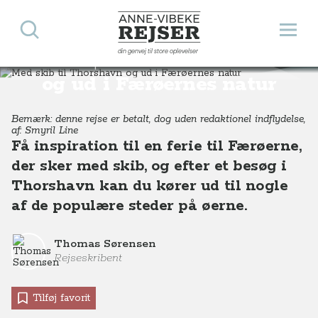
Søg
Åbn 
Anne-Vibeke Rejser
din genvej til store oplevelser
Med skib til Thorshavn
Destinationer
Europa
Færøerne
Med skib til Thorshavn og ud i Færøernes natur
og ud i Færøernes natur
Bemærk: denne rejse er betalt, dog uden redaktionel indflydelse,
af: Smyril Line
Få inspiration til en ferie til Færøerne,
der sker med skib, og efter et besøg i
Thorshavn kan du kører ud til nogle
af de populære steder på øerne.
Thomas Sørensen
Rejseskribent
Tilføj favorit