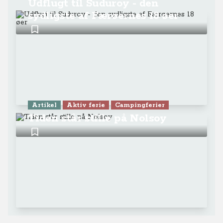
Udflugt til Suduroy - den
sydligste af Færøernes 18 øer
Artikel
Aktiv ferie
Campingferier
Tiden står stille på Nolsoy