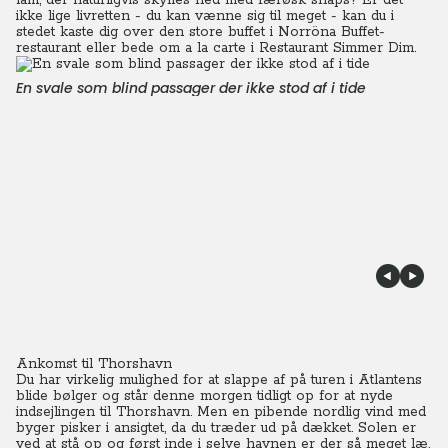
lam, der naturligvis skylles ned med færøsk snaps?
Er det
ikke lige livretten - du kan vænne sig til meget - kan du i
stedet kaste dig over den store buffet i Norröna Buffet-
restaurant eller bede om a la carte i Restaurant Simmer Dim.
En svale som blind passager der ikke stod af i tide
Ankomst til Thorshavn
Du har virkelig mulighed for at slappe af på turen i Atlantens
blide bølger og står denne morgen tidligt op for at nyde
indsejlingen til Thorshavn. Men en pibende nordlig vind med
byger pisker i ansigtet, da du træder ud på dækket. Solen er
ved at stå op og først inde i selve havnen er der så meget læ,