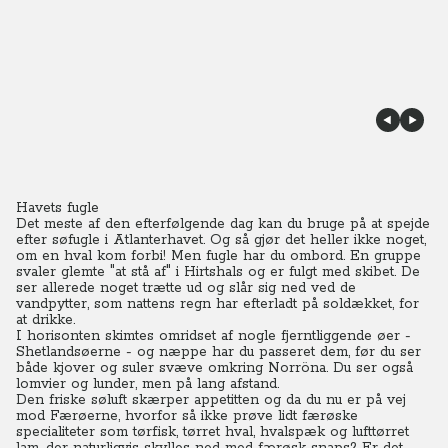
Havets fugle
Det meste af den efterfølgende dag kan du bruge på at spejde
efter søfugle i Atlanterhavet. Og så gjør det heller ikke noget,
om en hval kom forbi!
Men fugle har du ombord. En gruppe
svaler glemte "at stå af" i Hirtshals og er fulgt med skibet. De
ser allerede noget trætte ud og slår sig ned ved de
vandpytter, som nattens regn har efterladt på soldækket, for
at drikke.
I horisonten skimtes omridset af nogle fjerntliggende øer -
Shetlandsøerne - og næppe har du passeret dem, før du ser
både kjover og suler svæve omkring Norröna. Du ser også
lomvier og lunder, men på lang afstand.
Den friske søluft skærper appetitten og da du nu er på vej
mod Færøerne, hvorfor så ikke prøve lidt færøske
specialiteter som tørfisk, tørret hval, hvalspæk og lufttørret