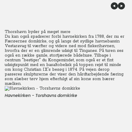
Thorshavn byder på meget mere
Du kan også spadserer forbi havnekirken fra 1788, der nu er
Færøernes domkirke, og gå langs det sydlige havnebassin
Vestaravag til værfter og videre ned mod fiskerihavnen,
hvorfra der er en glimrende udsigt til Tinganes.
På turen ses
også en række gamle, stortjærede bådehuse. Tilbage i
centrum "bestiger" du Kongemindet, som også er et fint
udsigtspunkt med en basaltobelisk på toppen rejst til minde
om kong Christian IX's besøg i 1874.
På vejen derop
passeres skulpturerne der viser den hårdtarbejdende færing
som slæber tørv hjem efterfulgt af sin kone som bærer
mælken.
Havnekirken - Torshavns domkirke