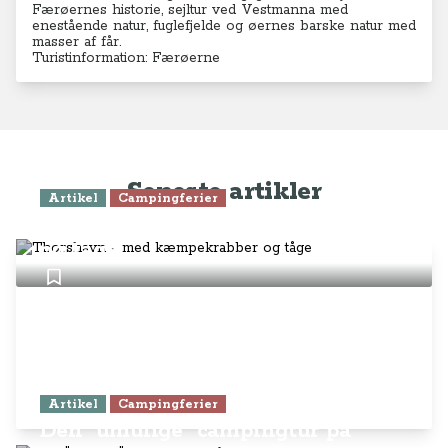
Færøernes historie, sejltur ved Vestmanna med
enestående natur, fuglefjelde og øernes barske natur med
masser af får.
Turistinformation: Færøerne
Seneste artikler
Artikel
Campingferier
Thorshavn - med kæmpekrabber
og tåge
Artikel
Campingferier
Den "umulige" campingtur på