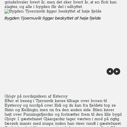
grindehvaler hvert år, men det sker hvert år, at en flok kan
slagtes, og alle i bygden får del i udbyttet.
Bygden Tjoernuvik ligger beskyttet af høje fjelde
Gjógv på nordspidsen af Esteroy
Efter et besøg i Tjørnuvik køres tilbage over broen til
Eysteroy og nordpå over Eidi og du kan fra fjeldets top se
Risin og Kellingin, men nu fra den anden side. Bilen kører
højt over Funningsfjørdur og fortsætter frem til den lille bygd
Gjógv.
I gæstehuset Gjáargardur tager værten i mod på rigtig
færøsk manér med snaps, inden han viser rundt i gæstehuset.