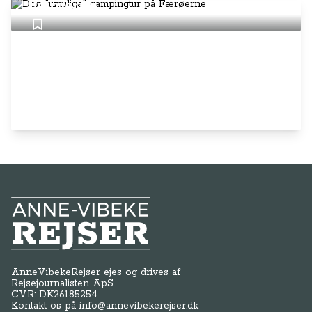
Færøerne
Anne-Vibeke Rejser
AnneVibekeRejser ejes og drives af
Rejsejournalisten ApS
CVR: DK
26185254
Kontakt os på
info@annevibekerejser.dk