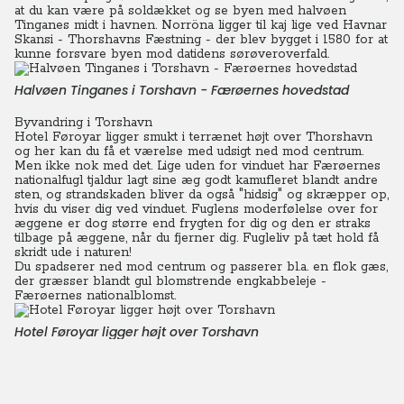
at du kan være på soldækket og se byen med halvøen
Tinganes midt i havnen.
Norröna ligger til kaj lige ved Havnar
Skansi - Thorshavns Fæstning - der blev bygget i 1580 for at
kunne forsvare byen mod datidens sørøveroverfald.
Halvøen Tinganes i Torshavn - Færøernes hovedstad
Byvandring i Torshavn
Hotel Føroyar ligger smukt i terrænet højt over Thorshavn
og her kan du få et værelse med udsigt ned mod centrum.
Men ikke nok med det. Lige uden for vinduet har Færøernes
nationalfugl tjaldur lagt sine æg godt kamufleret blandt andre
sten, og strandskaden bliver da også "hidsig" og skræpper op,
hvis du viser dig ved vinduet.
Fuglens moderfølelse over for
æggene er dog større end frygten for dig og den er straks
tilbage på æggene, når du fjerner dig. Fugleliv på tæt hold få
skridt ude i naturen!
Du spadserer ned mod centrum og passerer bl.a. en flok gæs,
der græsser blandt gul blomstrende engkabbeleje -
Færøernes nationalblomst.
Hotel Føroyar ligger højt over Torshavn