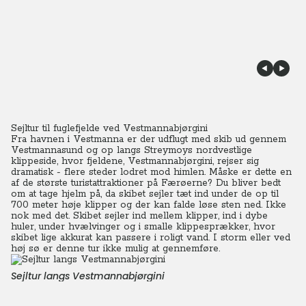
Sejltur til fuglefjelde ved Vestmannabjørgini
Fra havnen i Vestmanna er der udflugt med skib ud gennem
Vestmannasund og op langs Streymoys nordvestlige
klippeside, hvor fjeldene, Vestmannabjørgini, rejser sig
dramatisk - flere steder lodret mod himlen. Måske er dette en
af de største turistattraktioner på Færøerne?
Du
bliver bedt
om at tage hjelm på, da skibet sejler tæt ind under de op til
700 meter høje klipper og der kan falde løse sten ned.
Ikke
nok med det. Skibet sejler ind mellem klipper, ind i dybe
huler, under hvælvinger og i smalle klippesprækker, hvor
skibet lige akkurat kan passere i roligt vand.
I storm eller ved
høj sø er denne tur ikke mulig at gennemføre.
Sejltur langs Vestmannabjørgini