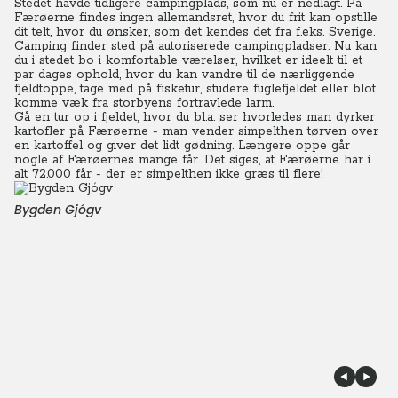
Stedet havde tidligere campingplads, som nu er nedlagt.
På
Færøerne findes ingen allemandsret, hvor du frit kan opstille
dit telt, hvor du ønsker, som det kendes det fra f.eks. Sverige.
Camping finder sted på autoriserede campingpladser.
Nu kan
du i stedet bo i komfortable værelser, hvilket er ideelt til et
par dages ophold, hvor du kan vandre til de nærliggende
fjeldtoppe, tage med på fisketur, studere fuglefjeldet eller blot
komme væk fra storbyens fortravlede larm.
Gå en tur op i fjeldet, hvor du bl.a. ser hvorledes man dyrker
kartofler på Færøerne - man vender simpelthen tørven over
en kartoffel og giver det lidt gødning.
Længere oppe går
nogle af Færøernes mange får. Det siges, at Færøerne har i
alt 72.000 får - der er simpelthen ikke græs til flere!
Bygden Gjógv