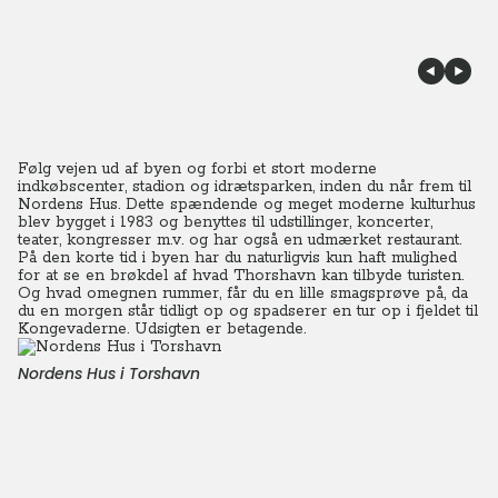
Følg vejen ud af byen og forbi et stort moderne
indkøbscenter, stadion og idrætsparken, inden du når frem til
Nordens Hus.
Dette spændende og meget moderne kulturhus
blev bygget i 1983 og benyttes til udstillinger, koncerter,
teater, kongresser m.v. og har også en udmærket restaurant.
På den korte tid i byen har du naturligvis kun haft mulighed
for at se en brøkdel af hvad Thorshavn kan tilbyde turisten.
Og hvad omegnen rummer, får du en lille smagsprøve på, da
du en morgen står tidligt op og spadserer en tur op i fjeldet til
Kongevaderne. Udsigten er betagende.
Nordens Hus i Torshavn