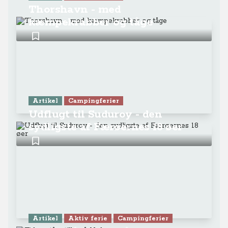
Thorshavn - med
kæmpekrabber og tåge
Artikel
Campingferier
Udflugt til Suduroy - den
sydligste af Færøernes 18 øer
Artikel
Aktiv ferie
Campingferier