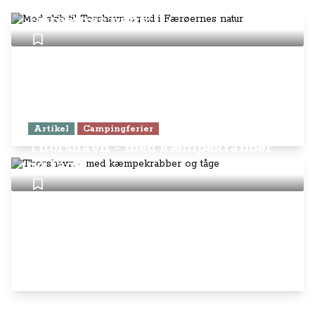
Med skib til Torshavn og ud i
Færøernes natur
Artikel
Campingferier
Thorshavn - med kæmpekrabber
og tåge