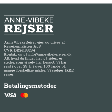
Anne-Vibeke Rejser
AnneVibekeRejser ejes og drives af
Rejsejournalisten ApS
CVR: DK
26185254
Kontakt os på
info@annevibekerejser.dk
Alt, hvad du finder her på siden, er
steder, som vi selv har besøgt. Vi har
rejst i over 25 år i over 100 lande på
mange forskellige måder. Vi sælger IKKE
rejser.
Betalingsmetoder