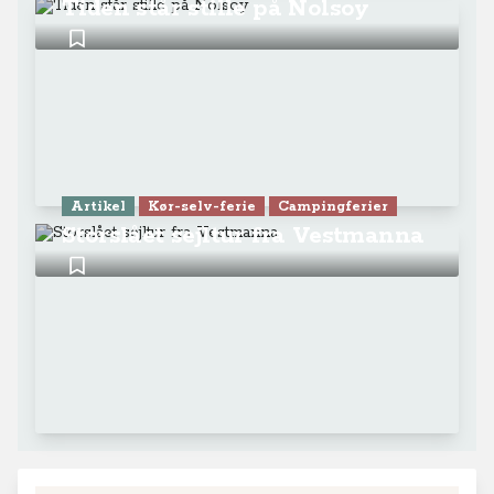
Tiden står stille på Nolsoy
Artikel
Kør-selv-ferie
Campingferier
Storslået sejltur fra Vestmanna