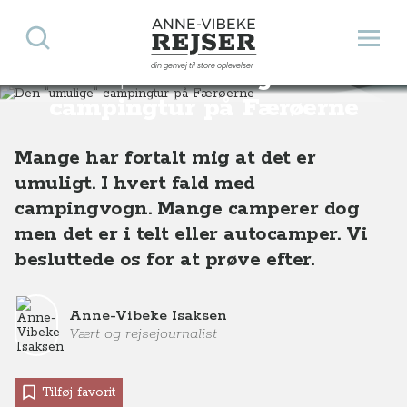
Søg
Åbn 
Anne-Vibeke Rejser
din genvej til store oplevelser
Den "umulige"
Destinationer
Europa
Færøerne
Den "umulige" campingtur på Færøerne
campingtur på Færøerne
Mange har fortalt mig at det er
umuligt. I hvert fald med
campingvogn. Mange camperer dog
men det er i telt eller autocamper. Vi
besluttede os for at prøve efter.
Anne-Vibeke Isaksen
Vært og rejsejournalist
Tilføj favorit