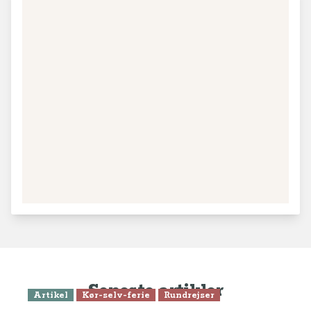
Seneste artikler
Artikel
Kør-selv-ferie
Rundrejser