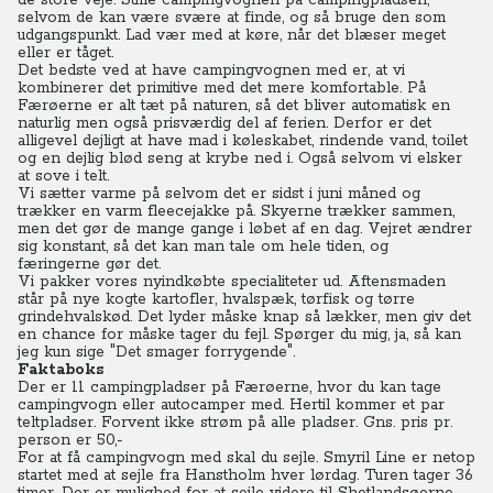
de store veje. Stille campingvognen på campingpladsen,
selvom de kan være svære at finde, og så bruge den som
udgangspunkt. Lad vær med at køre, når det blæser meget
eller er tåget.
Det bedste ved at have campingvognen med er, at vi
kombinerer det primitive med det mere komfortable. På
Færøerne er alt tæt på naturen, så det bliver automatisk en
naturlig men også prisværdig del af ferien. Derfor er det
alligevel dejligt at have mad i køleskabet, rindende vand, toilet
og en dejlig blød seng at krybe ned i. Også selvom vi elsker
at sove i telt.
Vi sætter varme på selvom det er sidst i juni måned og
trækker en varm fleecejakke på. Skyerne trækker sammen,
men det gør de mange gange i løbet af en dag. Vejret ændrer
sig konstant, så det kan man tale om hele tiden, og
færingerne gør det.
Vi pakker vores nyindkøbte specialiteter ud. Aftensmaden
står på nye kogte kartofler, hvalspæk, tørfisk og tørre
grindehvalskød. Det lyder måske knap så lækker, men giv det
en chance for måske tager du fejl. Spørger du mig, ja, så kan
jeg kun sige "Det smager forrygende".
Faktaboks
Der er 11 campingpladser på Færøerne, hvor du kan tage
campingvogn eller autocamper med. Hertil kommer et par
teltpladser. Forvent ikke strøm på alle pladser. Gns. pris pr.
person er 50,-
For at få campingvogn med skal du sejle. Smyril Line er netop
startet med at sejle fra Hanstholm hver lørdag. Turen tager 36