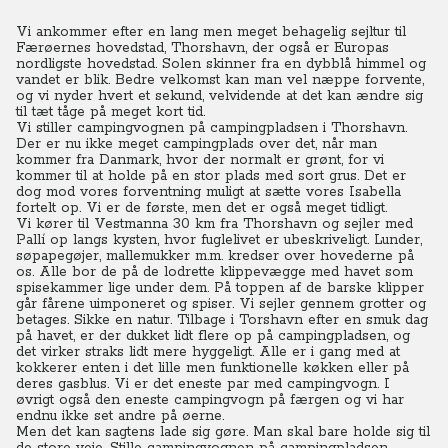
Vi ankommer efter en lang men meget behagelig sejltur til
Færøernes hovedstad, Thorshavn, der også er Europas
nordligste hovedstad. Solen skinner fra en dybblå himmel og
vandet er blik. Bedre velkomst kan man vel næppe forvente,
og vi nyder hvert et sekund, velvidende at det kan ændre sig
til tæt tåge på meget kort tid.
Vi stiller campingvognen på campingpladsen i Thorshavn.
Der er nu ikke meget campingplads over det, når man
kommer fra Danmark, hvor der normalt er grønt, for vi
kommer til at holde på en stor plads med sort grus. Det er
dog mod vores forventning muligt at sætte vores Isabella
fortelt op. Vi er de første, men det er også meget tidligt.
Vi kører til Vestmanna 30 km fra Thorshavn og sejler med
Pallí op langs kysten, hvor fuglelivet er ubeskriveligt. Lunder,
søpapegøjer, mallemukker m.m. kredser over hovederne på
os. Alle bor de på de lodrette klippevægge med havet som
spisekammer lige under dem. På toppen af de barske klipper
går fårene uimponeret og spiser. Vi sejler gennem grotter og
betages. Sikke en natur. Tilbage i Torshavn efter en smuk dag
på havet, er der dukket lidt flere op på campingpladsen, og
det virker straks lidt mere hyggeligt. Alle er i gang med at
kokkerer enten i det lille men funktionelle køkken eller på
deres gasblus. Vi er det eneste par med campingvogn. I
øvrigt også den eneste campingvogn på færgen og vi har
endnu ikke set andre på øerne.
Men det kan sagtens lade sig gøre. Man skal bare holde sig til