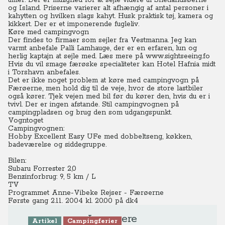
timer. Der er mulighed for at sejle videre til Shetlandsøerne
og Island. Priserne varierer alt afhængig af antal personer i
kahytten og hvilken slags kahyt. Husk praktisk tøj, kamera og
kikkert. Der er et imponerende fugleliv.
Køre med campingvogn
Der findes to firmaer som sejler fra Vestmanna. Jeg kan
varmt anbefale Palli Lamhauge, der er en erfaren, lun og
herlig kaptajn at sejle med. Læs mere på www.sightseeing.fo
Hvis du vil smage færøske specialiteter kan Hotel Hafnia midt
i Torshavn anbefales.
Det er ikke noget problem at køre med campingvogn på
Færøerne, men hold dig til de veje, hvor de store lastbiler
også kører. Tjek vejen med bil før du kører den, hvis du er i
tvivl. Der er ingen afstande. Stil campingvognen på
campingpladsen og brug den som udgangspunkt.
Vogntoget
Campingvognen:
Hobby Excellent Easy UFe med dobbeltseng, køkken,
badeværelse og siddegruppe.
Bilen:
Subaru Forrester 2,0
Benzinforbrug: 9, 5 km / L
TV
Programmet Anne-Vibeke Rejser - Færøerne
Første gang 2.11. 2004 kl. 20.00 på dk4
Læs mere
Artikel
Campingferier