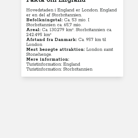
Fakta om England
Hovedstaden i England er London. England
er en del af Storbritannien.
Befolkningstal:
Ca. 53 mio. I
Storbritannien ca. 65,7 mio.
Areal:
Ca. 130.279
km². Storbritannien ca.
242.495 km²
Afstand fra Danmark:
Ca. 957 km til
London
Mest besøgte attraktion:
London samt
Stonehenge.
Mere information:
Turistinformation: England
Turistinformation: Storbritannien