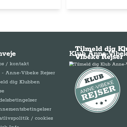
Tilmeld dig K
nveje
Klub Anne-Vibek
Vibeke Rejser
s / kontakt
- Anne-Vibeke Rejser
eld dig Klubben
se
elsbetingelser
nnementsbetingelser
atlivspolitik / cookies