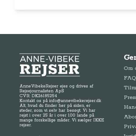
Ge
Anne-Vibeke Rejser
Om o
FAQ 
AnneVibekeRejser ejes og drives af
Tilm
Rejsejournalisten ApS
CVR: DK
26185254
Pres
Kontakt os på
info@annevibekerejser.dk
Alt, hvad du finder her på siden, er
Hand
steder, som vi selv har besøgt. Vi har
rejst i over 25 år i over 100 lande på
Abo
mange forskellige måder. Vi sælger IKKE
rejser.
Priv