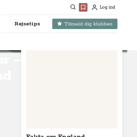
Søg
Favoritter
Log ind
Profil
Rejsetips
Tilmeld dig klubben
er –
ad