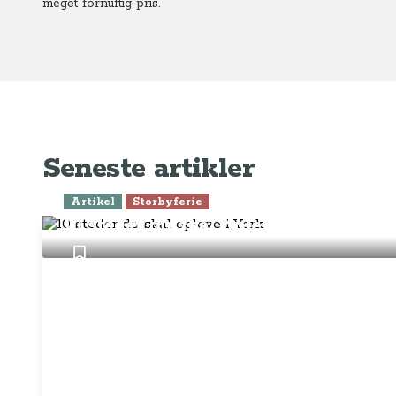
meget fornuftig pris.
Seneste artikler
Artikel
Storbyferie
10 steder du skal opleve i York