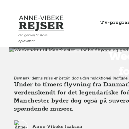
Tv-progr
Anne-Vibeke Rejser
din genvej til store
oplevelser
Destinationer
Europa
England
Weekendtur til M
Wee
f
Bemærk: denne rejse er betalt, dog uden redaktionel indflydelse
Under to timers flyvning fra Danmark
verdenskendt for det legendariske fod
Manchester byder dog også på suveræ
spændende museer.
Anne-Vibeke Isaksen