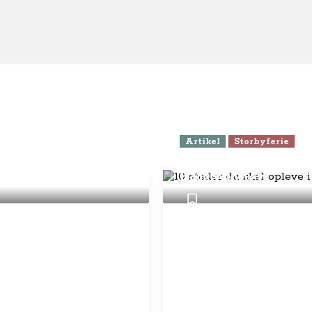
Artikel
Storbyferie
10 steder du skal 
højsæsonen