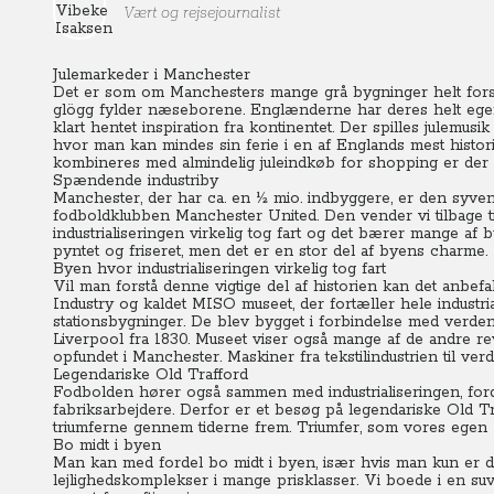
Vært og rejsejournalist
Julemarkeder i Manchester
Det er som om Manchesters mange grå bygninger helt forsv
glögg fylder næseborene.
Englænderne har deres helt egen
klart hentet inspiration fra kontinentet.
Der spilles julemusik
hvor man kan mindes sin ferie i en af Englands mest histor
kombineres med almindelig juleindkøb for shopping er der s
Spændende industriby
Manchester, der har ca. en ½ mio. indbyggere, er den syve
fodboldklubben Manchester United. Den vender vi tilbage ti
industrialiseringen virkelig tog fart og det bærer mange af
pyntet og friseret, men det er en stor del af byens charme.
Byen hvor industrialiseringen virkelig tog fart
Vil man forstå denne vigtige del af historien kan det anb
Industry og kaldet MISO museet, der fortæller hele industria
stationsbygninger.
De blev bygget i forbindelse med verden
Liverpool fra 1830. Museet viser også mange af de andre re
opfundet i Manchester. Maskiner fra tekstilindustrien til ve
Legendariske Old Trafford
Fodbolden hører også sammen med industrialiseringen, ford
fabriksarbejdere. Derfor er et besøg på legendariske Old Tr
triumferne gennem tiderne frem. Triumfer, som vores egen 
Bo midt i byen
Man kan med fordel bo midt i byen, især hvis man kun er 
lejlighedskomplekser i mange prisklasser.
Vi boede i en suv