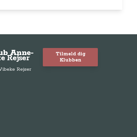
lub Anne-
Tilmeld dig
e Rejser
Klubben