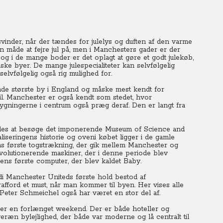
inder, når der tændes for julelys og duften af den varme
 måde at fejre jul på, men i Manchesters gader er der
 og i de mange boder er det oplagt at gøre et godt julekøb,
iske byer.
De mange julespecialiteter kan selvfølgelig
elvfølgelig også rig mulighed for.
nde største by i England og måske mest kendt for
l.
Manchester er også kendt som stedet, hvor
 bygningerne i centrum også præg deraf.
Den er langt fra
efales at besøge det imponerende Museum of Science and
liseringens historie og oveni købet ligger i de gamle
s første togstrækning, der gik mellem Manchester og
volutionerende maskiner, der i denne periode blev
rdens første computer, der blev kaldet Baby.
i Manchester Uniteds første hold bestod af
afford et must, når man kommer til byen. Her vises alle
Peter Schmeichel også har været en stor del af.
der en forlænget weekend.
Der er både hoteller og
eræn bylejlighed, der både var moderne og lå centralt til