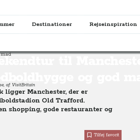
ammer
Destinationer
Rejseinspiration
anchester – fodboldhygge og julemarkeder
kendtur til Manchest
odboldhygge og god m
, af: VisitBritain
 ligger Manchester, der er
boldstadion Old Trafford.
n shopping, gode restauranter og
Tilføj favorit