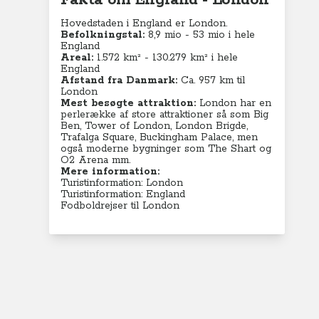
Fakta om England - London
Hovedstaden i England er London.
Befolkningstal:
8,9 mio - 53 mio i hele
England
Areal:
1.572 km² - 130.279
km² i hele
England
Afstand fra Danmark:
Ca. 957 km til
London
Mest besøgte attraktion:
London har en
perlerække af store attraktioner så som Big
Ben, Tower of London, London Brigde,
Trafalga Square, Buckingham Palace, men
også moderne bygninger som The Shart og
O2 Arena mm.
Mere information:
Turistinformation: London
Turistinformation: England
Fodboldrejser til London