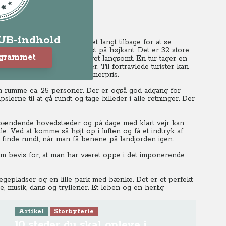
sonen
LUB-indhold
og man skal lægge hovedet langt tilbage for at se
 alt et cykelhjul der er rejst på højkant. Det er 32 store
ogrammet
ger sig hele tiden, men meget langsomt. En tur tager en
der ofte er meget lange køer. Til fortravlede turister kan
 køen over for en betydelig merpris.
n rumme ca. 25 personer. Der er også god adgang for
slerne til at gå rundt og tage billeder i alle retninger. Der
 spændende hovedstæder og på dage med klart vejr kan
le. Ved at komme så højt op i luften og få et indtryk af
 finde rundt, når man få benene på landjorden igen.
m bevis for, at man har været oppe i det imponerende
egepladser og en lille park med bænke. Det er et perfekt
 musik, dans og tryllerier. Et leben og en herlig
Artikel
Storbyferie
10 steder du skal opleve i