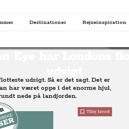
ammer
Destinationer
Rejseinspiration
ndons flotteste udsigt
n Eye har Londons flo
udsigt
tteste udsigt. Så er det sagt. Det er
an har været oppe i det enorme hjul,
rundt nede på landjorden.
Tilføj favorit