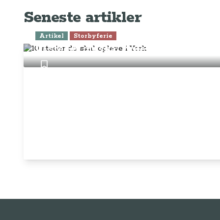
Seneste artikler
Artikel
Storbyferie
10 steder du skal opleve i York