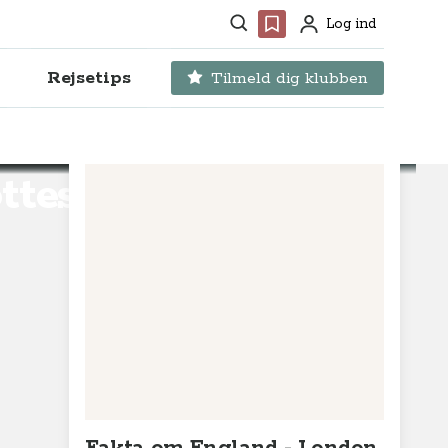
Søg
Favoritter
Log ind
Profil
Rejsetips
Tilmeld dig klubben
tteste