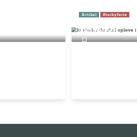
Artikel
Storbyferie
10 steder du skal 
højsæsonen