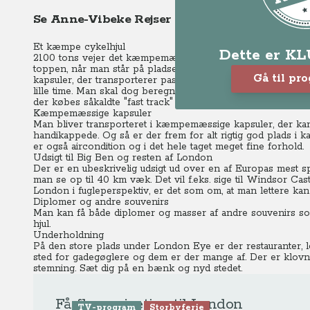
Se Anne-Vibeke Rejser - London uden for sæ
Et kæmpe cykelhjul
Dette er K
2100 tons vejer det kæmpemæssige og moderne pariserhjul 
toppen, når man står på pladsen under det. Det ligner mest af
Gå til pr
kapsuler, der transporterer passagererne rundt. Hjulet bevæ
lille time. Man skal dog beregne god tid til at komme op, da 
der købes såkaldte "fast track" billetter, hvor man springer
Kæmpemæssige kapsuler
Man bliver transporteret i kæmpemæssige kapsuler, der ka
handikappede. Og så er der frem for alt rigtig god plads i kap
er også aircondition og i det hele taget meget fine forhold.
Udsigt til Big Ben og resten af London
Der er en ubeskrivelig udsigt ud over en af Europas mest
man se op til 40 km væk. Det vil f.eks. sige til Windsor Cast
London i fugleperspektiv, er det som om, at man lettere kan
Diplomer og andre souvenirs
Man kan få både diplomer og masser af andre souvenirs so
hjul.
Underholdning
På den store plads under London Eye er der restauranter, l
sted for gadegøglere og dem er der mange af. Der er klovne,
stemning. Sæt dig på en bænk og nyd stedet.
Få flere rejsetips til London
TV-program
Storbyferie