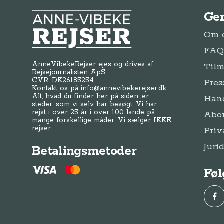
Ge
Anne-Vibeke Rejser
Om o
FAQ 
AnneVibekeRejser ejes og drives af
Tilm
Rejsejournalisten ApS
CVR: DK
26185254
Pres
Kontakt os på
info@annevibekerejser.dk
Alt, hvad du finder her på siden, er
Hand
steder, som vi selv har besøgt. Vi har
rejst i over 25 år i over 100 lande på
Abo
mange forskellige måder. Vi sælger IKKE
rejser.
Priv
Juri
Betalingsmetoder
Føl
Fac