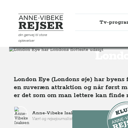
Tv-progr
Anne-Vibeke Rejser
din genvej til store
oplevelser
Destinationer
Europa
England
London Eye har Lo
Londo
London Eye (Londons øje) har byens flo
en suveræn attraktion og når først m
er det som om man lettere kan finde 
Anne-Vibeke Isaksen
Vært og rejsejournalist