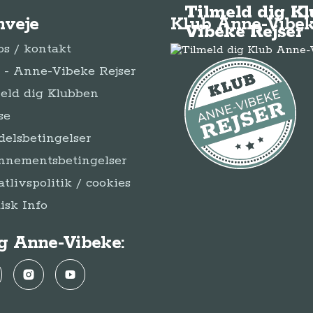
Tilmeld dig K
nveje
Klub Anne-Vibek
Vibeke Rejser
s / kontakt
- Anne-Vibeke Rejser
eld dig Klubben
se
elsbetingelser
nnementsbetingelser
atlivspolitik / cookies
disk Info
g Anne-Vibeke:
ebook
Instagram
YouTube