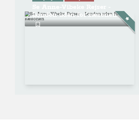
Se Anne-Vibeke Rejser -
London uden for sæsonen