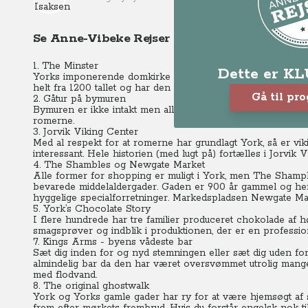
Se Anne-Vibeke Rejser - York
1. The Minster
Dette er K
Yorks imponerende domkirke er uundgåelig og utrolig flot.
helt fra 1200 tallet og har den fineste samling af glasmosai
Gå til pr
2. Gåtur på bymuren
Bymuren er ikke intakt men alle dele er en fin gåtur, hvor 
romerne.
3. Jorvik Viking Center
Med al respekt for at romerne har grundlagt York, så er viki
interessant. Hele historien (med lugt på) fortælles i Jorvi
4. The Shambles og Newgate Market
Alle former for shopping er muligt i York, men The Shample
bevarede middelaldergader.
Gaden er 900 år gammel og her 
hyggelige specialforretninger.
Markedspladsen Newgate Marke
5. York’s Chocolate Story
I flere hundrede har tre familier produceret chokolade af hø
smagsprøver og indblik i produktionen, der er en profession 
7. Kings Arms - byens vådeste bar
Sæt dig inden for og nyd stemningen eller sæt dig uden for
almindelig bar da den har været oversvømmet utrolig mang
med flodvand.
8. The original ghostwalk
York og Yorks gamle gader har ry for at være hjemsøgt af