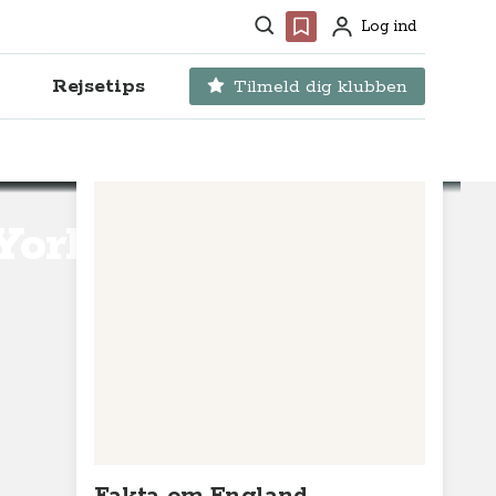
Søg
Favoritter
Log ind
Profil
Rejsetips
Tilmeld dig klubben
 York