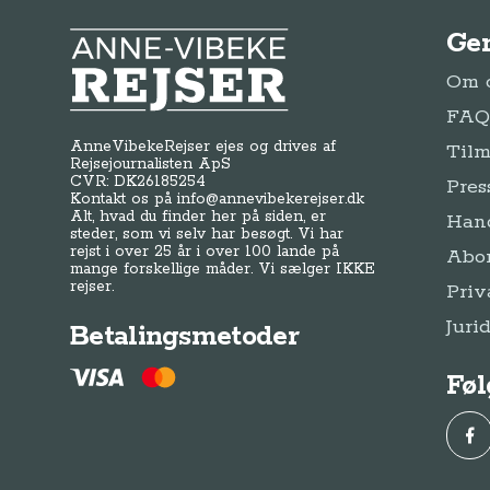
Ge
Anne-Vibeke Rejser
Om o
FAQ 
AnneVibekeRejser ejes og drives af
Tilm
Rejsejournalisten ApS
CVR: DK
26185254
Pres
Kontakt os på
info@annevibekerejser.dk
Alt, hvad du finder her på siden, er
Hand
steder, som vi selv har besøgt. Vi har
rejst i over 25 år i over 100 lande på
Abo
mange forskellige måder. Vi sælger IKKE
rejser.
Priv
Juri
Betalingsmetoder
Føl
Fac