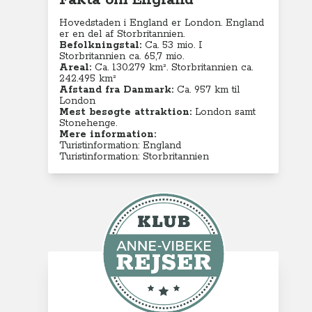
Fakta om England
Hovedstaden i England er London. England
er en del af Storbritannien.
Befolkningstal:
Ca. 53 mio. I
Storbritannien ca. 65,7 mio.
Areal:
Ca. 130.279
km². Storbritannien ca.
242.495 km²
Afstand fra Danmark:
Ca. 957 km til
London
Mest besøgte attraktion:
London samt
Stonehenge.
Mere information:
Turistinformation: England
Turistinformation: Storbritannien