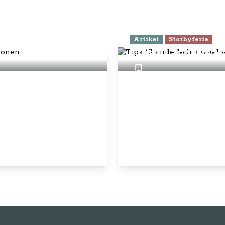
149,- pr. halve år
den for
Artikel
Storbyferie
Tips til anderled