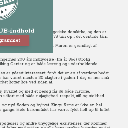
LUB-indhold
Det er Nordeuropas største gotiske domkirke, og den er
kker i hele England.
Der er 275 trin op i det centrale tårn.
ogrammet
du kommer lidt op i højderne. Muren er grundlagt af
ngernes 200 års indflydelse (fra år 866) utrolig
k Viking Center og er både lærerig og underholdende.
s er yderst interessant, fordi det er en af verdens bedst
har været næsten 30 slagtere i gaden. I dag er her små
t ligger lige ved siden af.
j kvalitet og med et besøg får du både historie,
udført med både nøjagtighed, respekt, stil og stolthed.
 og nyd floden og bylivet.
Kings Arms er ikke en hel
e gange.
Hele barområdet har været fyldt helt op til loftet
 spøgelser og andre uhyggelige eksistenser, der kommer