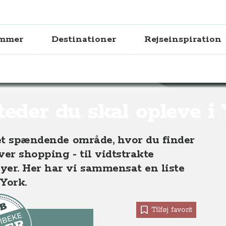
ammer
Destinationer
Rejseinspiration
pleve i York
teder du skal opleve i
 et spændende område, hvor du finder
ver shopping - til vidtstrakte
er. Her har vi sammensat en liste
 York.
Tilføj favorit