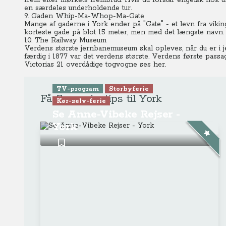
frem efter mørkets frembrud.
Hvis du forstår engelsk nok til
en særdeles underholdende tur.
9. Gaden Whip-Ma-Whop-Ma-Gate
Mange af gaderne i York ender på "Gate" - et levn fra v
korteste gade på blot 15 meter, men med det længste navn.
10. The Railway Museum
Verdens største jernbanemuseum skal opleves, når du er i 
færdig i 1877 var det verdens største.
Verdens første passa
Victorias 21 overdådige togvogne ses her.
TV-program
Storbyferie
Få flere rejsetips til York
Kør-selv-ferie
Se Anne-Vibeke Rejser -
York