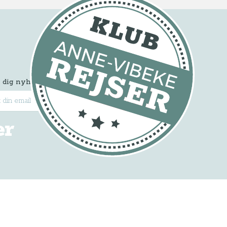
 dig nyhedsbrevet
Tilmeld
er