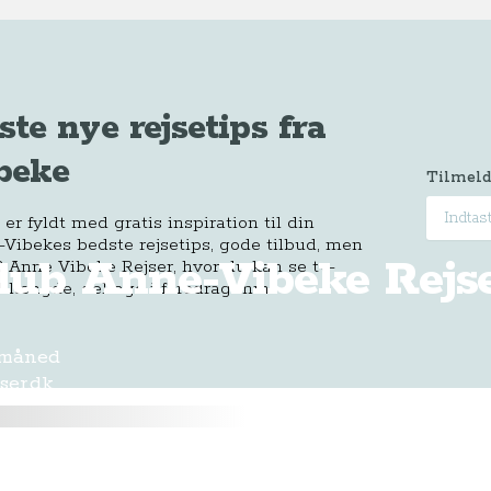
ste nye rejsetips fra
beke
Tilmeld
r fyldt med gratis inspiration til din
-Vibekes bedste rejsetips, gode tilbud, men
Klub Anne-Vibeke Rejs
 Anne Vibeke Rejser, hvor du kan se tv-
 længde, deltage i foredrag mm.
 måned
ser.dk