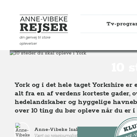
Tv-progr
Anne-Vibeke Rejser
din genvej til store
oplevelser
Destinationer
Europa
England
10 steder du skal o
10 s
York og i det hele taget Yorkshire er
alt fra en af verdens korteste gader, o
hedelandskaber og hyggelige havneby
over 10 ting du bør opleve når du er i
Anne-Vibeke Isaksen
Vært og rejsejournalist