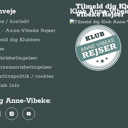
Tilmeld dig K
nveje
Klub Anne-Vibek
Vibeke Rejser
s / kontakt
- Anne-Vibeke Rejser
eld dig Klubben
se
elsbetingelser
nnementsbetingelser
atlivspolitik / cookies
disk Info
g Anne-Vibeke:
ebook
Instagram
YouTube