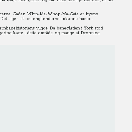
 at følge med guiden og alle hans utrolige historier, er det
ikingerne. Gaden Whip-Ma-Whop-Ma-Gate er byens
Det siger alt om englændernes skønne humor.
jernbanehistoriens vugge. Da banegården i York stod
gertog kørte i dette område, og mange af Dronning