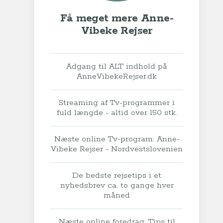
Få meget mere Anne-
Vibeke Rejser
Adgang til ALT indhold på
AnneVibekeRejser.dk
Streaming af Tv-programmer i
fuld længde - altid over 150 stk.
Næste online Tv-program: Anne-
Vibeke Rejser - Nordvestslovenien
De bedste rejsetips i et
nyhedsbrev ca. to gange hver
måned
Næste online foredrag: Tips til