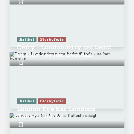
Artikel
Storbyferie
Derry - Londonderry ses bedst
til fods - se her hvordan
Artikel
Storbyferie
London Eye har Londons
flotteste udsigt