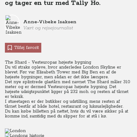
og tager en tur med Tally Ho.
Anne-Vibeke Isaksen
Vært og rejsejournalist
Tilføj favorit
The Shard - Vesteuropas højeste bygning
Du vil straks opleve, hvor anderledes London Skyline er
blevet. Før var Elisabeth Tower med Big Ben en af de
højeste bygninger, men sådan er det ikke længere.
Det nye splintrede glastårn med navnet The Shard måler 310
meter og er dermed Vesteuropas højeste bygning. Det
højeste udsigtspunktet ligger på 232 moh. og resten af tårnet
er teknik.
I stueetagen er der butikker og udstilling, mens resten af
tårnet består af både hotel, restaurant og luksuslejligheder.
Du kan købe billetten på nettet, hvis du vil være sikker på at
komme ind, samtidig med du slipper for at stå i kø.