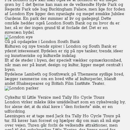
Fra London Eye kan man også se at London er en meget
grøn by.
I det fjerne kan man se de velkendte Hyde Park og
Regents Park ude bag Buckingham Palace, men lige for foden
af London Eye ligger den nyanlagte og meget smukke Jubilee
Gardens.
En park der summer af liv og gadegøgl. Dette
område hedder også London South Bank og nu hvor du er
her, så er der ingen grund til at forlade det. Det er en
suveræn bydel.
Gå på opdagelse i London South Bank
Kulturen og nye trends spirer i London og South Bank er
yderst interessant.
Bydelen er rig på nye tanker, trends, ideer
og kunstneriske og kulturelle indslag.
Et af de steder i byen, der specielt vækker opmærksomhed,
når man ser på kunst, design og kultur, ligger meget centralt i
byen.
Bydelene Lambeth og Southwark, på Themsens sydlige bred,
lægger rammerne om en bred vifte af kulturperler, blandt
andet Shakespeares og British Film Institute. Teater.
Cykeltur til Little Venice med Tally Ho Cycle Tours
London virker måske ikke umiddelbart som en cykelvenlig by,
for alene det, at du skal køre i "den forkerte" side, er en
udfordring.
Løsningen er at tage med Jack fra Tally Ho Cycle Tours på
tur. Så kører han forrest og hjælper dig om man så må sige
over vejen. Turen går forbi de velkendte attraktioner, men