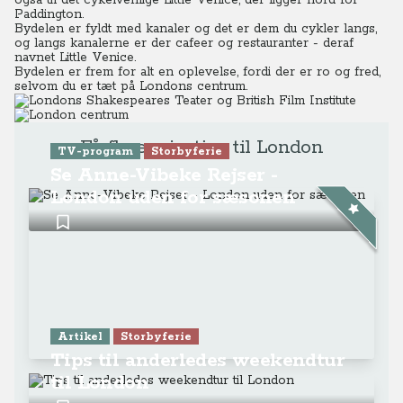
også til det cykelvenlige Little Venice, der ligger nord for
Paddington.
Bydelen er fyldt med kanaler og det er dem du cykler langs,
og langs kanalerne er der cafeer og restauranter - deraf
navnet Little Venice.
Bydelen er frem for alt en oplevelse, fordi der er ro og fred,
selvom du er tæt på Londons centrum.
Få flere rejsetips til London
TV-program
Storbyferie
Se Anne-Vibeke Rejser -
London uden for sæsonen
Artikel
Storbyferie
Tips til anderledes weekendtur
til London