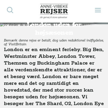
Søg
Åbn 
Anne-Vibeke Rejser
10 steder du skal opleve i
din genvej til store oplevelser
Destinationer
Europa
England
10 steder du skal opleve i London uden for højsæsonen
London uden for
højsæsonen
Bemærk: denne rejse er betalt, dog uden redaktionel indflydelse,
af: VisitBritain
London er en eminent ferieby. Big Ben,
Westminster Abbey, London Tower,
Themsen og Buckingham Palace er
alle verdenskendte attraktioner, der er
et besøg værd. London er bare meget
mere end det og samtidigt en
hovedstad, der med stor succes kan
besøges uden for højsæsonen. Vi
besøger her The Shard, O2, London Eye