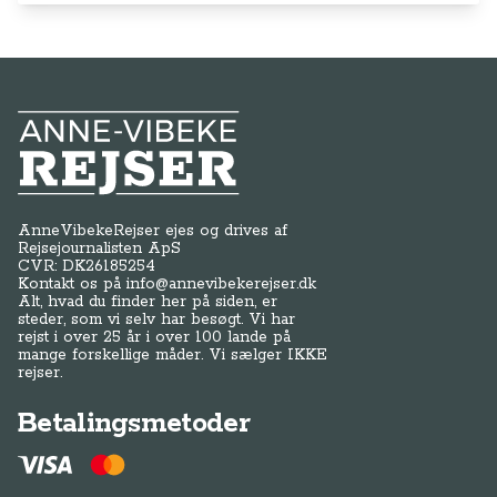
Anne-Vibeke Rejser
AnneVibekeRejser ejes og drives af
Rejsejournalisten ApS
CVR: DK
26185254
Kontakt os på
info@annevibekerejser.dk
Alt, hvad du finder her på siden, er
steder, som vi selv har besøgt. Vi har
rejst i over 25 år i over 100 lande på
mange forskellige måder. Vi sælger IKKE
rejser.
Betalingsmetoder