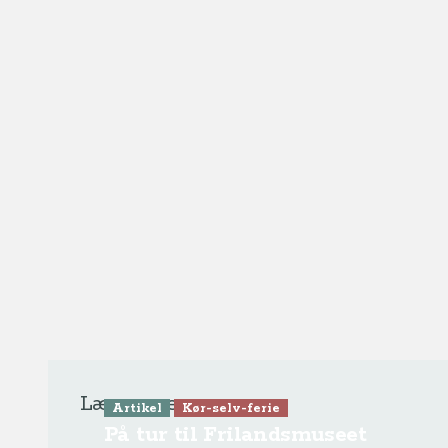
Læs mere
Artikel
Kør-selv-ferie
På tur til Frilandsmuseet