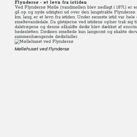
Flyndersø - et levn fra istiden
Ved Flyndersø Mølle (vandmøllen blev nedlagt i 1871) er en 
gå op og nyde udsigten ud over den langstrakte Flyndersø. 
km. lang, er et levn fra istiden. Under seneste istid var he
smeltevandsdale. Da gletsjerne ved istidens ophør trak sig t
dalstrøgene og denne såkaldte dødis blev dækket af eno
hedesletten. Dødisen smeltede kun langsomt og skabte derve
sammenhængende dødishuller.
Møllehuset ved Flyndersø