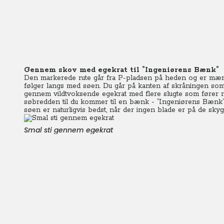
Gennem skov med egekrat til ”Ingeniørens Bænk”
Den markerede rute går fra P-pladsen på heden og er mær
følger langs med søen. Du går på kanten af skråningen som 
gennem vildtvoksende egekrat med flere slugte som fører ne
søbredden til du kommer til en bænk - ”Ingeniørens Bænk” -
søen er naturligvis bedst, når der ingen blade er på de sky
Smal sti gennem egekrat