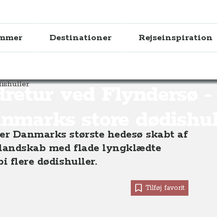
ammer
Destinationer
Rejseinspiration
yndersø - et af Danmarks store dødishuller
retur ved Flyndersø - 
nmarks store dødishul
 er Danmarks største hedesø skabt af
delandskab med flade lyngklædte
i flere dødishuller.
Tilføj favorit