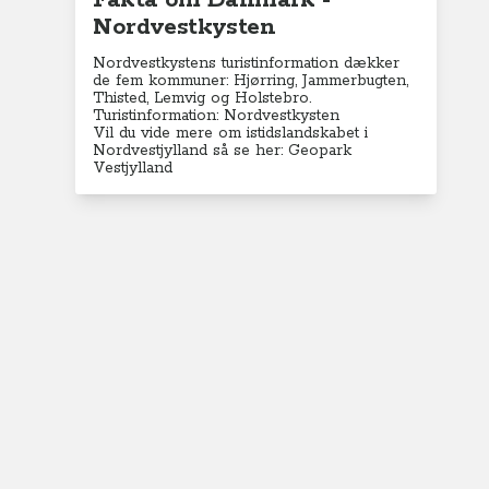
Fakta om Danmark -
Nordvestkysten
Nordvestkystens turistinformation dækker
de fem kommuner: Hjørring, Jammerbugten,
Thisted, Lemvig og Holstebro.
Turistinformation:
Nordvestkysten
Vil du vide mere om istidslandskabet i
Nordvestjylland så se her:
Geopark
Vestjylland