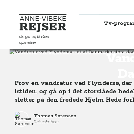
Tv-progr
Anne-Vibeke Rejser
din genvej til store
oplevelser
Destinationer
Europa
Danmark
Vandretur ved Fl
Vand
Da
Prøv en vandretur ved Flyndersø, der
istiden, og gå op i det storslåede he
sletter på den fredede Hjelm Hede forb
Thomas Sørensen
Rejseskribent