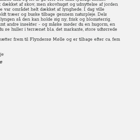
t dækket af skov, men skovhugst og udnyttelse af jorden
 var området helt dækket af lynghede. I dag ville
ldt træer og buske tilbage gennem naturpleje. Dels
yngen så den kan holde sig ny, frisk og blomsterrig.
amt andre insekter - og måske møder du en hugorm, en
 se huller i terrænet bl.a. det markante, store udtørrede
tter frem til Flyndersø Mølle og er tilbage efter ca. fem
je