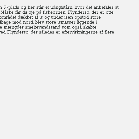
P-plads og her står et udsigtstårn, hvor det anbefales at
Måske får du øje på fiskeørnen! Flyndersø, der er otte
le området dækket af is og under isen opstod store
ilbage mod nord, blev store ismasser liggende i
rme mængder smeltevandssand som også skabte
d Flyndersø, der således er eftervirkningerne af flere