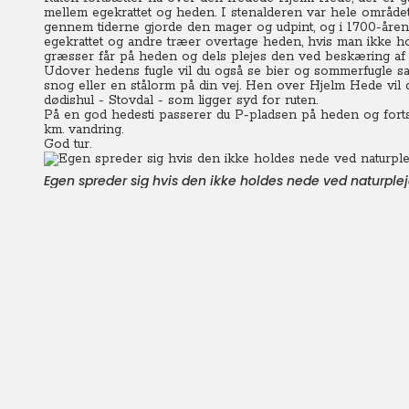
mellem egekrattet og heden. I stenalderen var hele område
gennem tiderne gjorde den mager og udpint, og i 1700-årene
egekrattet og andre træer overtage heden, hvis man ikke ho
græsser får på heden og dels plejes den ved beskæring af l
Udover hedens fugle vil du også se bier og sommerfugle s
snog eller en stålorm på din vej. Hen over Hjelm Hede vil du
dødishul - Stovdal - som ligger syd for ruten.
På en god hedesti passerer du P-pladsen på heden og fortsæ
km. vandring.
God tur.
Egen spreder sig hvis den ikke holdes nede ved naturple