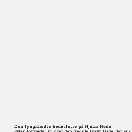
Den lyngklædte hedeslette på Hjelm Hede
Ruten fortsætter nu over den fredede Hjelm Hede, der er gan