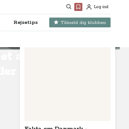
Søg
Favoritter
Log ind
Profil
Rejsetips
Tilmeld dig klubben
et af
ler