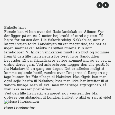
Enkelte huse
Forude kan vi hen over det flade landskab se Albuen Fyr,
der ligger på en ca. 2 meter høj knold af sand og sten. Til
højre for os ses den lille fiskerlandsby Nakkehuse, som vi
lægger vejen forbi. Landsbyen virker meget død, for her er
ingen mennesker. Måske benyttes husene kun som
ferieboliger. Vi følger vandkanten rundt i en bugt og kommer
frem til den lille havn neden for fyret, hvor Sandodden
begynder.
Et par fritidsfiskere er lige kommet ind og er ved at
ordne deres garn. Ved anløbsbroen lægger den lille postbåd
fra Nakskov til en gang om dagen. Det er således muligt at
komme sejlende hertil, vandre over Dragerne til Rampen og
tage bussen fra Ydø tilbage til Nakskov.
Naturligvis kan man
også sejle herfra til Nakskov, hvis man ikke har kræfter til at
vandre tilbage. Men så skal man undersøge afgangstiden, så
man ikke misser postbåden.
Ved den lille havn står en meget sjov vejviser, der bl.a.
oplyser om afstanden til London, hvilket jo altid er rart at vide!
Huse i horisonten