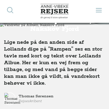
Søg
Åbn 
Anne-Vibeke Rejser
din genvej til store oplevelser
Vandretur på Albuen,
Destinationer
Europa
Danmark
Vandretur på Albuen, Nakskov Fjord
Nakskov Fjord
Lige nede på den anden side af
Lollands dige på "Rampen" ses en stor
tavle med kort og tekst over Lollands
Albue. Her er kun en vej frem og
tilbage, og med vand på begge sider
kan man ikke gå vildt, så vandrekort
behøver vi ikke.
Thomas Sørensen
Rejseskribent