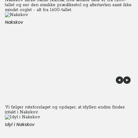
Nakskov Kirke Sankt Nikolai, hvis ældste dele er fra 1200-
tallet og ser den smukke prædikestol og altertavlen samt ikke
mindst orglet - alt fra 1600-tallet.
Nakskov
Vi følger ruteforslaget og opdager, at idyllen endnu findes
intakt i Nakskov.
Idyl i Nakskov