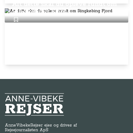
Alt dette skal du opleve rundt om
Ringkøbing Fjord
Anne-Vibeke Rejser
AnneVibekeRejser ejes og drives af
Rejsejournalisten ApS