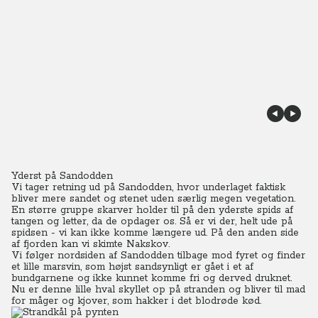
Yderst på Sandodden
Vi tager retning ud på Sandodden, hvor underlaget faktisk
bliver mere sandet og stenet uden særlig megen vegetation.
En større gruppe skarver holder til på den yderste spids af
tangen og letter, da de opdager os.
Så er vi der, helt ude på
spidsen - vi kan ikke komme længere ud. På den anden side
af fjorden kan vi skimte Nakskov.
Vi følger nordsiden af Sandodden tilbage mod fyret og finder
et lille marsvin, som højst sandsynligt er gået i et af
bundgarnene og ikke kunnet komme fri og derved druknet.
Nu er denne lille hval skyllet op på stranden og bliver til mad
for måger og kjover, som hakker i det blodrøde kød.