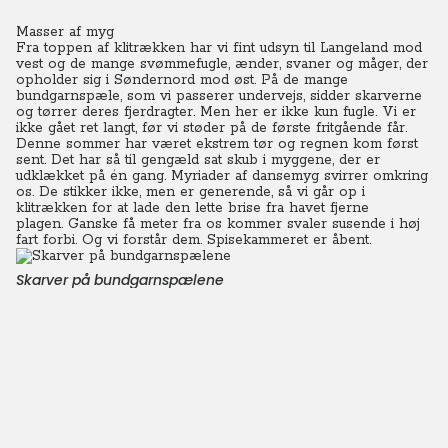
Masser af myg
Fra toppen af klitrækken har vi fint udsyn til Langeland mod
vest og de mange svømmefugle, ænder, svaner og måger, der
opholder sig i Søndernord mod øst. På de mange
bundgarnspæle, som vi passerer undervejs, sidder skarverne
og tørrer deres fjerdragter. Men her er ikke kun fugle. Vi er
ikke gået ret langt, før vi støder på de første fritgående får.
Denne sommer har været ekstrem tør og regnen kom først
sent. Det har så til gengæld sat skub i myggene, der er
udklækket på én gang. Myriader af dansemyg svirrer omkring
os. De stikker ikke, men er generende, så vi går op i
klitrækken for at lade den lette brise fra havet fjerne
plagen.
Ganske få meter fra os kommer svaler susende i høj
fart forbi. Og vi forstår dem. Spisekammeret er åbent.
Skarver på bundgarnspælene