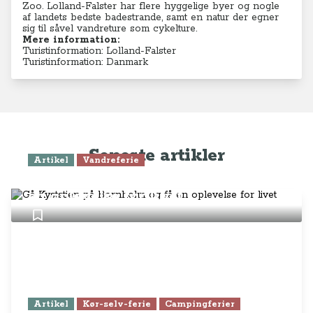
Zoo. Lolland-Falster har flere hyggelige byer og nogle
af landets bedste badestrande, samt en natur der egner
sig til såvel vandreture som cykelture.
Mere information:
Turistinformation: Lolland-Falster
Turistinformation: Danmark
Seneste artikler
Artikel
Vandreferie
Gå Kyststien på Bornholm og få
en oplevelse for livet
Artikel
Kør-selv-ferie
Campingferier