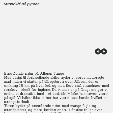
Strandkål på pynten
Enestående natur på Albuen Tange
Med udsigt til forbisejlende skibe nyder vi vores medbragte
mad, inden vi starter på tilbageturen over Albuen, der er
omkring 1,5 km på hver led, og med flere små strandsøer med
rørskov - ideelt for fuglene. Da vi atter er på Dragerne gør vi
endnu et dramatisk fund - et dødt får. Måske har ræven været
på spil. Vi håber ikke, at her har været løse hunde, hvilket er
strengt forbudt.
Turen byder på enestående natur med mange fugle og
strandplanter, og mens lærken endnu slår sine triller over