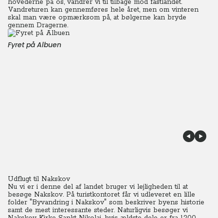
hovederne på os, vandrer vi til tilbage mod fastlandet.
Vandreturen kan gennemføres hele året, men om vinteren
skal man være opmærksom på, at bølgerne kan bryde
gennem Dragerne.
Fyret på Albuen
Udflugt til Nakskov
Nu vi er i denne del af landet bruger vi lejligheden til at
besøge Nakskov. På turistkontoret får vi udleveret en lille
folder "Byvandring i Nakskov" som beskriver byens historie
samt de mest interessante steder. Naturligvis besøger vi