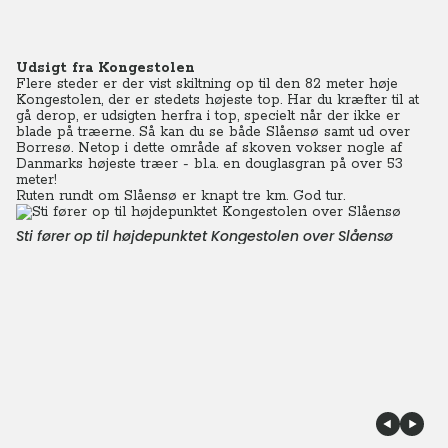
Udsigt fra Kongestolen
Flere steder er der vist skiltning op til den 82 meter høje
Kongestolen, der er stedets højeste top. Har du kræfter til at
gå derop, er udsigten herfra i top, specielt når der ikke er
blade på træerne. Så kan du se både Slåensø samt ud over
Borresø. Netop i dette område af skoven vokser nogle af
Danmarks højeste træer - bl.a. en douglasgran på over 53
meter!
Ruten rundt om Slåensø er knapt tre km. God tur.
Sti fører op til højdepunktet Kongestolen over Slåensø