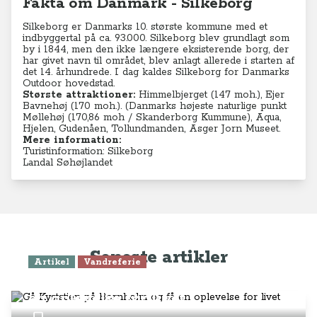
Fakta om Danmark - Silkeborg
Silkeborg er Danmarks 10. største kommune med et
indbyggertal på ca. 93.000. Silkeborg blev grundlagt som
by i 1844, men den ikke længere eksisterende borg, der
har givet navn til området, blev anlagt allerede i starten af
det 14. århundrede. I dag kaldes Silkeborg for Danmarks
Outdoor hovedstad.
Største attraktioner:
Himmelbjerget (147 moh.), Ejer
Bavnehøj (170 moh.). (Danmarks højeste naturlige punkt
Møllehøj (170,86 moh / Skanderborg Kummune), Aqua,
Hjelen, Gudenåen, Tollundmanden, Asger Jorn Museet.
Mere information:
Turistinformation: Silkeborg
Landal Søhøjlandet
Seneste artikler
Artikel
Vandreferie
Gå Kyststien på Bornholm og få
en oplevelse for livet