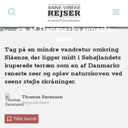
Søg
Åbn 
Anne-Vibeke Rejser
Vandretur om Slåensø -
din genvej til store oplevelser
Destinationer
Europa
Danmark
Vandretur om Slåensø - en af Danmarks reneste søer
en af Danmarks reneste
søer
Tag på en mindre vandretur omkring
Slåensø, der ligger midt i Søhøjlandets
kuperede terræn som en af Danmarks
reneste søer og oplev naturskoven ved
søens stejle skråninger.
Thomas Sørensen
Rejseskribent
Tilføj favorit