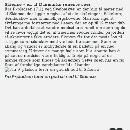
Slåensø - en af Danmarks reneste søer
Fra P-pladsen (P11) ved Svejbækvej er der kun få meter ned
til Slåensø, der ligger omgivet af stejle skråninger i Silkeborg
Sønderskov nær Himmelbjergskovene. Man kan sige, at
skråningerne fortsætter ned i søen, der er op til 12 meter dyb.
Det kan anbefales at vandre modsat uret rundt om søen og du
vil se hvor vigtigt det er, at træernes rødder holder på jorden
så skrænterne ikke erodere. Skoven får for det meste lov til
at ligge som naturskov med væltede træstammer. Søen er
aflang og vandet er indbydende til en badetur på en hed
sommerdag. Udover de mange fugle som bl.a. spætte kan du
på søens nordside være heldig at få øje på nogle af de
mange snoge som findes på skrænten. Selve søen har en rig
flora af forskellige vandplanter bl.a. åkander.
Fra P-pladsen fører en god sti ned til Slåensø