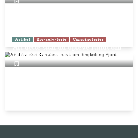
Artikel
Kør-selv-ferie
Campingferier
Alt dette skal du opleve rundt om
Ringkøbing Fjord