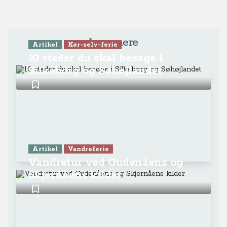
Læs mere
Artikel
Kør-selv-ferie
10 steder du skal besøge i
Silkeborg og Søhøjlandet
Artikel
Vandreferie
Vandretur ved Gudenåens og
Skjernåens kilder