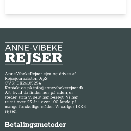
Anne-Vibeke Rejser
AnneVibekeRejser ejes og drives af
Rejsejournalisten ApS
CVR: DK
26185254
Kontakt os på
info@annevibekerejser.dk
Alt, hvad du finder her på siden, er
steder, som vi selv har besøgt. Vi har
rejst i over 25 år i over 100 lande på
mange forskellige måder. Vi sælger IKKE
rejser.
Betalingsmetoder