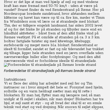
Hvor er det lige at man ved hjælp af sejl og med vindens
kraft kan suse fremad med 50-70 km/t - uden at være på
vandet? Svaret finder du ved Sønderstrand på Rømø.
Her på
Nordeuropas bredeste sandstrand, hvor afstanden mellem
klitterne og havet kan være op til ca. fire km., møder vi Timm
fra Windriders som vil lære os at strandsejle med blokart.
Tim, der er tidligere engelsk landmand, har siden 2002 levet
af og for det friske liv på stranden og tilbyder mere end en
håndfuld aktiviteter - båret frem af den altid friske vind på
Rømøs vestkyst. På et område af stranden på ca. 3 x 3 km.
boltrer fartglade turister sig med kitewings, kitebuggy,
surfeboards og meget mere bl.a. blokart. Sønderstrand er
ideelt til formålet, sandet er fast og når tidevandet har trukket
sig tilbage, ligger hele stranden med en jævn overflade uden
nævneværdige huller eller fordybninger. Og med den altid
nærværende vind er forholdene ideelle til strandsejlads.
Forberedelse til strandsejlads på Rømøs brede strand
Instruktionen
Vi er flere der aldrig har arbejdet med sejl før og Tim
instruerer os i hvor simpelt det hele er. Forsynet med hjelm,
solbrille og en varm heldragt sætter man sig til rette i
blokarten. Er man høj, flytter man sig længere ned, så man
undgår at få sejlet i skallen, når man drejer!
Blokarten har tre
hjul, et sejl samt et styr - og alt hvad der skal til er en smule
teknik ved start og ved drejning. Når snoren til sejlet slippes,