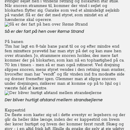
svinger sejlet hen i vindens retning og blokarten står stille.
Når snoren strammes til, kommer der vind i sejlet og
blokarten flytter sig. Ganske som ved et almindeligt sejlskib
på vandet.
Så er der det med styret, som mindst en af
hænderne skal operere.
Så er der fart på hen over Rømø Strand
På banen
Tim har lagt en 8-tals bane parat til os og efter mindre end
fem minutters prøvetid har man styr på det og kan suse hen
over stranden.
Jo, strammere snoren holdes, des mere fart
kommer der på blokarten, som kan nå en tophastighed på ca.
70 km i timen - men så er man også rutineret.
Ved drejning
slippes snoren, mens styret vendes i den retning man ønsker,
hvorefter man har "vendt" og får vinden ind fra modsatte side
og drøner fremefter igen.
Glemmer man at slippe snoren
under drejningen, risikerer man at komme op på to hjul og i
værste fald at kæntre.
Der bliver hurtigt afstand mellem strandsejlerne
Kappestrid
De fleste som kaster sig ud i dette eventyr er legebørn og der
går da heller ikke længe, inden der er kappestrid om hvem
der kører hurtigst og hvem der kommer først rundt. Skæg og
sjov - i en altid frisk luft. Skulle du ønske dig selv at eje udstyr