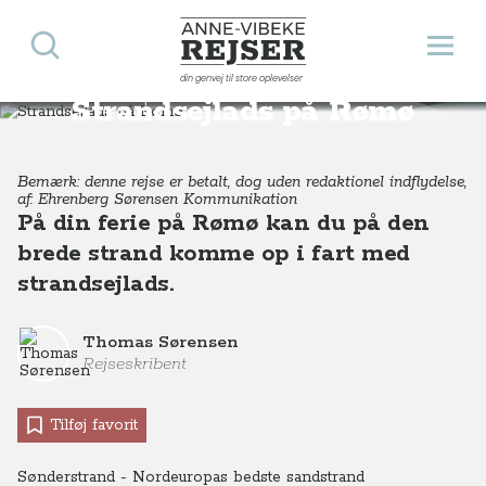
Søg
Åbn 
Anne-Vibeke Rejser
din genvej til store oplevelser
Destinationer
Europa
Danmark
Strandsejlads på Rømø
Strandsejlads på Rømø
Bemærk: denne rejse er betalt, dog uden redaktionel indflydelse,
af: Ehrenberg Sørensen Kommunikation
På din ferie på Rømø kan du på den
brede strand komme op i fart med
strandsejlads.
Thomas Sørensen
Rejseskribent
Tilføj favorit
Sønderstrand - Nordeuropas bedste sandstrand