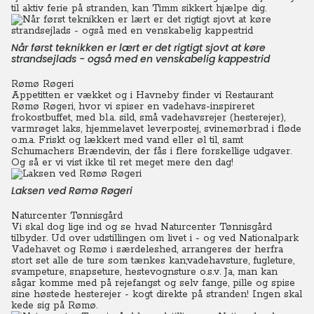
til aktiv ferie på stranden, kan Timm sikkert hjælpe dig.
Når først teknikken er lært er det rigtigt sjovt at køre
strandsejlads - også med en venskabelig kappestrid
Rømø Røgeri
Appetitten er vækket og i Havneby finder vi Restaurant
Rømø Røgeri, hvor vi spiser en vadehavs-inspireret
frokostbuffet, med bl.a. sild, små vadehavsrejer (hesterejer),
varmrøget laks, hjemmelavet leverpostej, svinemørbrad i fløde
o.m.a.
Friskt og lækkert med vand eller øl til, samt
Schumachers Brændevin, der fås i flere forskellige udgaver.
Og så er vi vist ikke til ret meget mere den dag!
Laksen ved Rømø Røgeri
Naturcenter Tønnisgård
Vi skal dog lige ind og se hvad Naturcenter Tønnisgård
tilbyder. Ud over udstillingen om livet i - og ved Nationalpark
Vadehavet og Rømø i særdeleshed, arrangeres der herfra
stort set alle de ture som tænkes kan;vadehavsture, fugleture,
svampeture, snapseture, hestevognsture o.s.v.
Ja, man kan
sågar komme med på rejefangst og selv fange, pille og spise
sine høstede hesterejer - kogt direkte på stranden! Ingen skal
kede sig på Rømø.