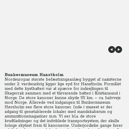
Bunkermuseum Hanstholm
Nordeuropas største befæstningsanlæg bygget af nazisterne
under 2. verdenskrig ligger lige syd for Hanstholm. Formålet
med dette kystbatteri var at spærre for indsejlingen til
Skagerrak sammen med et tilsvarende batteri i Kristiansand i
Norge. De store kanoner kunne skyde 55 km. – ca. halvvejs
mod Norge. Allerede ved indgangen til Bunkermuseum
Hørsholm ses flere store kanoner. Inde i museet er der
adgang til genetablerede lokaler med mandskabsrum og
ammunitionsmagasiner m.m. Vi ser bl.a. de store
krudtladninger og det indviklede transportsystem, der skulle
bringe skytset frem til kanonerne. Underjordiske gange fører