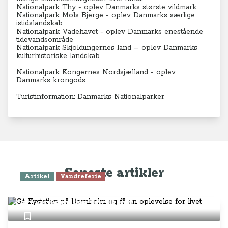
Nationalpark Thy - oplev Danmarks største vildmark
Nationalpark Mols Bjerge - oplev Danmarks særlige
istidslandskab
Nationalpark Vadehavet - oplev Danmarks enestående
tidevandsområde
Nationalpark Skjoldungernes land – oplev Danmarks
kulturhistoriske landskab
Nationalpark Kongernes Nordsjælland - oplev
Danmarks krongods
Turistinformation: Danmarks Nationalparker
Seneste artikler
Artikel
Vandreferie
Gå Kyststien på Bornholm og få
en oplevelse for livet