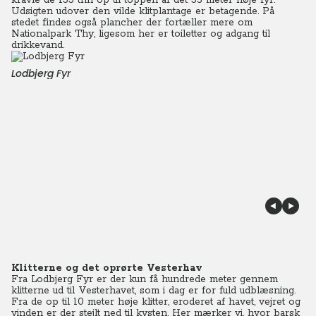
kravle de 133 trin op til toppen af det 35 meter høje fyr.
Udsigten udover den vilde klitplantage er betagende. På
stedet findes også plancher der fortæller mere om
Nationalpark Thy, ligesom her er toiletter og adgang til
drikkevand.
Lodbjerg Fyr
Klitterne og det oprørte Vesterhav
Fra Lodbjerg Fyr er der kun få hundrede meter gennem
klitterne ud til Vesterhavet, som i dag er for fuld udblæsning.
Fra de op til 10 meter høje klitter, eroderet af havet, vejret og
vinden er der stejlt ned til kysten. Her mærker vi, hvor barsk