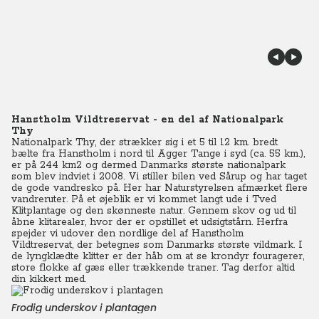
Hanstholm Vildtreservat - en del af Nationalpark
Thy
Nationalpark Thy, der strækker sig i et 5 til 12 km. bredt
bælte fra Hanstholm i nord til Agger Tange i syd (ca. 55 km.),
er på 244 km2 og dermed Danmarks største nationalpark
som blev indviet i 2008. Vi stiller bilen ved Sårup og har taget
de gode vandresko på. Her har Naturstyrelsen afmærket flere
vandreruter. På et øjeblik er vi kommet langt ude i Tved
Klitplantage og den skønneste natur. Gennem skov og ud til
åbne klitarealer, hvor der er opstillet et udsigtstårn. Herfra
spejder vi udover den nordlige del af Hanstholm
Vildtreservat, der betegnes som Danmarks største vildmark. I
de lyngklædte klitter er der håb om at se krondyr fouragerer,
store flokke af gæs eller trækkende traner. Tag derfor altid
din kikkert med.
Frodig underskov i plantagen