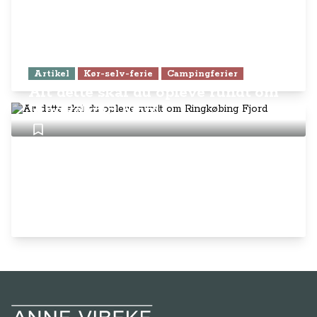
Artikel
Kør-selv-ferie
Campingferier
Alt dette skal du opleve rundt om
Ringkøbing Fjord