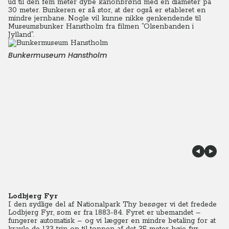
ud til den fem meter dybe kanonbrønd med en diameter på
30 meter. Bunkeren er så stor, at der også er etableret en
mindre jernbane. Nogle vil kunne nikke genkendende til
Museumsbunker Hanstholm fra filmen ”Olsenbanden i
Jylland”.
Bunkermuseum Hanstholm
Lodbjerg Fyr
I den sydlige del af Nationalpark Thy besøger vi det fredede
Lodbjerg Fyr, som er fra 1883-84. Fyret er ubemandet –
fungerer automatisk – og vi lægger en mindre betaling for at