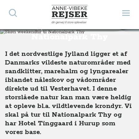
Søg
Åbn 
Anne-Vibeke Rejser
din genvej til store oplevelser
Skøn weekendtur til
Destinationer
Europa
Danmark
Skøn weekendtur til Nationalpark Thy
Nationalpark Thy
I det nordvestlige Jylland ligger et af
Danmarks vildeste naturområder med
sandklitter, marehalm og lyngarealer
iblandet nåleskov og vådområder
direkte ud til Vesterhavet. I denne
storslåede natur kan man være heldig
at opleve bl.a. vildtlevende krondyr. Vi
skal på tur til Nationalpark Thy og
har Hotel Tinggaard i Hurup som
vores base.