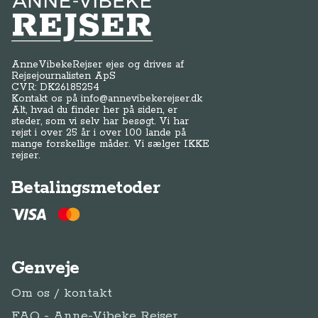
Anne-Vibeke Rejser
AnneVibekeRejser ejes og drives af
Rejsejournalisten ApS
CVR: DK
26185254
Kontakt os på
info@annevibekerejser.dk
Alt, hvad du finder her på siden, er
steder, som vi selv har besøgt. Vi har
rejst i over 25 år i over 100 lande på
mange forskellige måder. Vi sælger IKKE
rejser.
Betalingsmetoder
Genveje
Om os / kontakt
FAQ - Anne-Vibeke Rejser