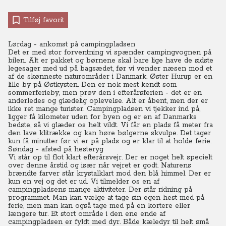
Tilføj favorit
Lørdag - ankomst på campingpladsen
Det er med stor forventning vi spænder campingvognen på
bilen. Alt er pakket og børnene skal bare lige have de sidste
legesager med ud på bagsædet, før vi vender næsen mod et
af de skønneste naturområder i Danmark. Øster Hurup er en
lille by på Østkysten. Den er nok mest kendt som
sommerferieby, men prøv den i efterårsferien - det er en
anderledes og glædelig oplevelse. Alt er åbent, men der er
ikke ret mange turister. Campingpladsen vi tjekker ind på,
ligger få kilometer uden for byen og er en af Danmarks
bedste, så vi glæder os helt vildt. Vi får en plads få meter fra
den lave klitrække og kan høre bølgerne skvulpe. Det tager
kun få minutter før vi er på plads og er klar til at holde ferie.
Søndag - afsted på hesteryg
Vi står op til flot klart efterårsvejr. Der er noget helt specielt
over denne årstid og især når vejret er godt. Naturens
brændte farver står krystalklart mod den blå himmel. Der er
kun en vej og det er ud. Vi tilmelder os en af
campingpladsens mange aktiviteter. Der står ridning på
programmet. Man kan vælge at tage sin egen hest med på
ferie, men man kan også tage med på en kortere eller
længere tur. Et stort område i den ene ende af
campingpladsen er fyldt med dyr. Både kæledyr til helt små