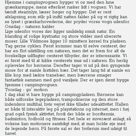
Hjemme i campingvognen hygger vi os med den lune
græskarsuppe, mens efteråret rusker lidt i vognen. Vi har
tændt stearinlys, læser bøger og hygger. Det er rent
afslapning, som står på indtil natten falder på og vi rigtig kan
se lyset i græskarhovederne, der pryder vores vogn udenfor.
Onsdag - naturen kalder
Lige udenfor vores dør ligger umådelig smuk natur. En
blanding af rolige kystnatur og store vidder med uberørte
moser. Lille Vildmose ligger 10 minutters kørsel fra pladsen.
Tag gerne cyklen. Først kommer man til selve centeret, der
har en flot udstilling om naturen, men det er frem for alt de
forskellige udflugter centeret tilbyder, der er interessante. Vi
er først med til at lukke centerets mus ud i naturen. En herlig
oplevelse for børnene. Derefter tager vi ud på den gyngende
mose for at samle årstiden bær. Det tager lang tid at samle en
lille kop med lækre tranebær, men bærrene smager
fantastisk sammen med god vaniljeis. Der er igen dømt hygge
hjemme i campingvognen.
Torsdag - go' motion
I dag skal vi bare hygge på campingpladsen. Børnene kan
både udforske legepladsen, trampolinerne og den store
indendørs multihal, hvis vejret ikke tillader udeaktivitet. Hallen
er både til interaktiv leg på playstations og internet, men i høj
grad også fysisk aktivitet, fordi der både er bordtennis,
badminton, fodbold og fitness. Det hele er suverænt anlagt, så
voksne kan motionere samtidigt med, at man holde øje med
de legende børn. På første sal er der hvilerum med udsigt til
havet.