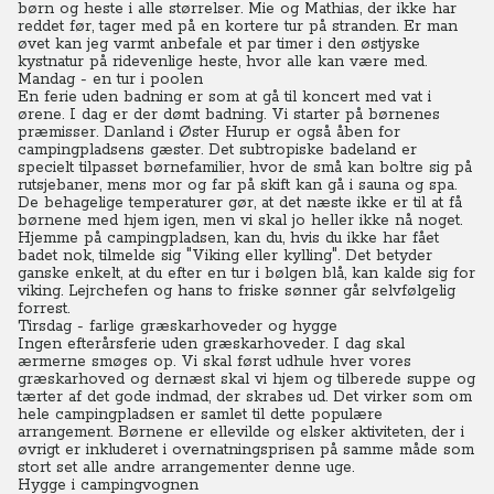
børn og heste i alle størrelser. Mie og Mathias, der ikke har
reddet før, tager med på en kortere tur på stranden. Er man
øvet kan jeg varmt anbefale et par timer i den østjyske
kystnatur på ridevenlige heste, hvor alle kan være med.
Mandag - en tur i poolen
En ferie uden badning er som at gå til koncert med vat i
ørene. I dag er der dømt badning. Vi starter på børnenes
præmisser. Danland i Øster Hurup er også åben for
campingpladsens gæster. Det subtropiske badeland er
specielt tilpasset børnefamilier, hvor de små kan boltre sig på
rutsjebaner, mens mor og far på skift kan gå i sauna og spa.
De behagelige temperaturer gør, at det næste ikke er til at få
børnene med hjem igen, men vi skal jo heller ikke nå noget.
Hjemme på campingpladsen, kan du, hvis du ikke har fået
badet nok, tilmelde sig "Viking eller kylling". Det betyder
ganske enkelt, at du efter en tur i bølgen blå, kan kalde sig for
viking. Lejrchefen og hans to friske sønner går selvfølgelig
forrest.
Tirsdag - farlige græskarhoveder og hygge
Ingen efterårsferie uden græskarhoveder. I dag skal
ærmerne smøges op. Vi skal først udhule hver vores
græskarhoved og dernæst skal vi hjem og tilberede suppe og
tærter af det gode indmad, der skrabes ud. Det virker som om
hele campingpladsen er samlet til dette populære
arrangement. Børnene er ellevilde og elsker aktiviteten, der i
øvrigt er inkluderet i overnatningsprisen på samme måde som
stort set alle andre arrangementer denne uge.
Hygge i campingvognen