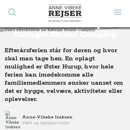
Søg
Åbn 
Anne-Vibeke Rejser
din genvej til store oplevelser
Skøn efterårsferie på
Destinationer
Europa
Danmark
Skøn efterårsferie på Kattegat Strand Camping
Kattegat Strand Camping
Efterårsferien står for døren og hvor
skal man tage hen. En oplagt
mulighed er Øster Hurup, hvor hele
ferien kan imødekomme alle
familiemedlemmers ønsker uanset om
det er hygge, velvære, aktiviteter eller
oplevelser.
Anne-Vibeke Isaksen
Vært og rejsejournalist