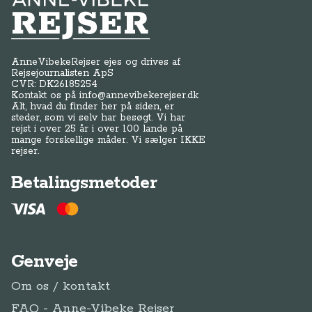
Anne-Vibeke Rejser
AnneVibekeRejser ejes og drives af
Rejsejournalisten ApS
CVR: DK
26185254
Kontakt os på
info@annevibekerejser.dk
Alt, hvad du finder her på siden, er
steder, som vi selv har besøgt. Vi har
rejst i over 25 år i over 100 lande på
mange forskellige måder. Vi sælger IKKE
rejser.
Betalingsmetoder
Genveje
Om os / kontakt
FAQ - Anne-Vibeke Rejser