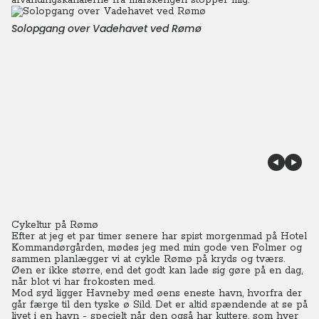
afvandingskanalerne fra marskengen stopper mig.
Solopgang over Vadehavet ved Rømø
Cykeltur på Rømø
Efter at jeg et par timer senere har spist morgenmad på Hotel
Kommandørgården, mødes jeg med min gode ven Folmer og
sammen planlægger vi at cykle Rømø på kryds og tværs.
Øen er ikke større, end det godt kan lade sig gøre på en dag,
når blot vi har frokosten med.
Mod syd ligger Havneby med øens eneste havn, hvorfra der
går færge til den tyske ø Sild. Det er altid spændende at se på
livet i en havn - specielt når den også har kuttere, som hver