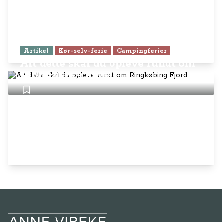
Artikel
Kør-selv-ferie
Campingferier
Alt dette skal du opleve rundt om
Ringkøbing Fjord