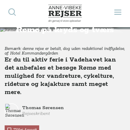
Søg
Åbn 
Anne-Vibeke Rejser
din genvej til store oplevelser
Destinationer
Europa
Danmark
Rømø på kryds og tværs
Rømø på kryds og tværs
Bemærk: denne rejse er betalt, dog uden redaktionel indflydelse,
af: Hotel Kommandørgården
Er du til aktiv ferie i Vadehavet kan
det anbefales et besøge Rømø med
mulighed for vandreture, cykelture,
rideture og kajakture samt meget
mere.
Thomas Sørensen
Rejseskribent