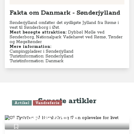
Fakta om Danmark - Sønderjylland
Sønderjylland omfatter det sydligste Jylland fra Rømø i
vest til Sønderborg i Øst.
Mest besøgte attraktion:
Dybbøl Mølle ved
Sønderborg, Nationalpark Vadehavet ved Rømø, Tønder
og Møgeltønder
Mere information:
Campingpladser i Sønderjylland
Turistinformation: Sønderlylland
Turistinformation: Danmark
Seneste artikler
Artikel
Vandreferie
Gå Kyststien på Bornholm og få
en oplevelse for livet