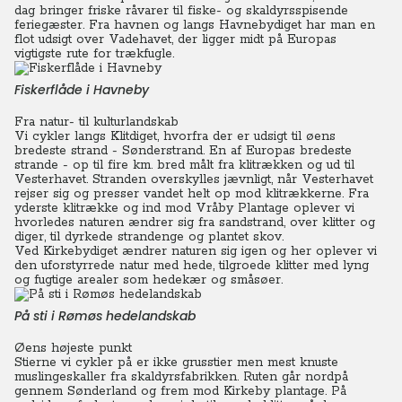
dag bringer friske råvarer til fiske- og skaldyrsspisende
feriegæster.
Fra havnen og langs Havnebydiget har man en
flot udsigt over Vadehavet, der ligger midt på Europas
vigtigste rute for trækfugle.
Fiskerflåde i Havneby
Fra natur- til kulturlandskab
Vi cykler langs Klitdiget, hvorfra der er udsigt til øens
bredeste strand - Sønderstrand. En af Europas bredeste
strande - op til fire km. bred målt fra klitrækken og ud til
Vesterhavet. Stranden overskylles jævnligt, når Vesterhavet
rejser sig og presser vandet helt op mod klitrækkerne. Fra
yderste klitrække og ind mod Vråby Plantage oplever vi
hvorledes naturen ændrer sig fra sandstrand, over klitter og
diger, til dyrkede strandenge og plantet skov.
Ved Kirkebydiget ændrer naturen sig igen og her oplever vi
den uforstyrrede natur med hede, tilgroede klitter med lyng
og fugtige arealer som hedekær og småsøer.
På sti i Rømøs hedelandskab
Øens højeste punkt
Stierne vi cykler på er ikke grusstier men mest knuste
muslingeskaller fra skaldyrsfabrikken.
Ruten går nordpå
gennem Sønderland og frem mod Kirkeby plantage.
På