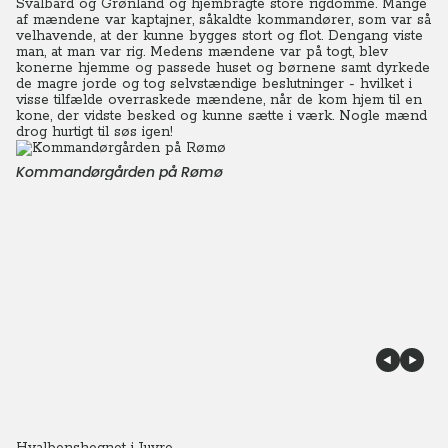
Svalbard og Grønland og hjembragte store rigdomme. Mange
af mændene var kaptajner, såkaldte kommandører, som var så
velhavende, at der kunne bygges stort og flot.
Dengang viste
man, at man var rig. Medens mændene var på togt, blev
konerne hjemme og passede huset og børnene samt dyrkede
de magre jorde og tog selvstændige beslutninger - hvilket i
visse tilfælde overraskede mændene, når de kom hjem til en
kone, der vidste besked og kunne sætte i værk.
Nogle mænd
drog hurtigt til søs igen!
Kommandørgården på Rømø