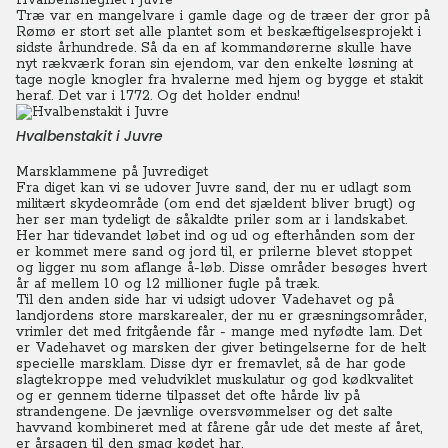
Hvalbenshegnet i Juvre
Træ var en mangelvare i gamle dage og de træer der gror på
Rømø er stort set alle plantet som et beskæftigelsesprojekt i
sidste århundrede. Så da en af kommandørerne skulle have
nyt rækværk foran sin ejendom, var den enkelte løsning at
tage nogle knogler fra hvalerne med hjem og bygge et stakit
heraf.
Det var i 1772. Og det holder endnu!
Hvalbenstakit i Juvre
Marsklammene på Juvrediget
Fra diget kan vi se udover Juvre sand, der nu er udlagt som
militært skydeområde (om end det sjældent bliver brugt) og
her ser man tydeligt de såkaldte priler som ar i landskabet.
Her har tidevandet løbet ind og ud og efterhånden som der
er kommet mere sand og jord til, er prilerne blevet stoppet
og ligger nu som aflange å-løb. Disse områder besøges hvert
år af mellem 10 og 12 millioner fugle på træk.
Til den anden side har vi udsigt udover Vadehavet og på
landjordens store marskarealer, der nu er græsningsområder,
vrimler det med fritgående får - mange med nyfødte lam. Det
er Vadehavet og marsken der giver betingelserne for de helt
specielle marsklam. Disse dyr er fremavlet, så de har gode
slagtekroppe med veludviklet muskulatur og god kødkvalitet
og er gennem tiderne tilpasset det ofte hårde liv på
strandengene. De jævnlige oversvømmelser og det salte
havvand kombineret med at fårene går ude det meste af året,
er årsagen til den smag kødet har.