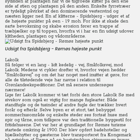
sydsiden af plantagen har vi de tilgroede klitter på den ene
side af stien og plantagen på den anden. Enkelte fyrretræer
er tydeligt påvirket af den dominerende vestenvind og
næsten ligger ned.
En af klitterne - Spidsbjerg - udgør et af
de højeste punkter på øen - 19 moh. For ikke at skade den
sarte bevoksning og skabe erosion fører en trappe af
træbjælker op til toppen, hvorfra vi i har en fin udsigt udover
klitheden, plantagen og vådområderne.
Udsigt fra Spidsbjerg - Rømøs højeste punkt
Lakolk
Så følger vi en lang - lidt kedelig - vej, Småfolksvej, mod
Lakolk. Medens vi cykler drøfter vi, hvorfor vejen hedder
"Småfolksvej" og om det har noget med inuitter at gøre, for
alle de tilstødende veje har navne i relation til
Grønlandsekspeditioner. Det må senere undersøges
nærmere!
Lige før Lakolk kommer vi tæt forbi den store Lakolk Sø med
sivskov som også er vigtig for mange fuglearter. Både
standfugle og de tusinder af andre fugle der trækker hvert
forår og efterår. Selve byen er et stort, tæt bebygget
sommerhusområde og enkelte steder ses fortsat huse med
spir og tårne, som tidligere var den traditionelle byggestil for
fritidshusene.
Det var her at grundlaget for Rømøs turisme
startede omkring år 1900. Der blev opført badehoteller og
bjælkehytter og gæsterne blev transporteret fra Kongsmark