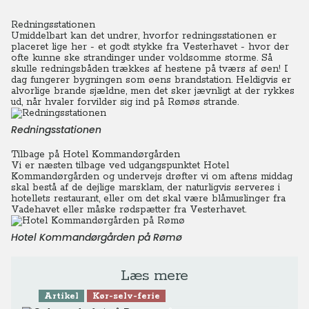
Redningsstationen
Umiddelbart kan det undrer, hvorfor redningsstationen er
placeret lige her - et godt stykke fra Vesterhavet - hvor der
ofte kunne ske strandinger under voldsomme storme. Så
skulle redningsbåden trækkes af hestene på tværs af øen!
I
dag fungerer bygningen som øens brandstation. Heldigvis er
alvorlige brande sjældne, men det sker jævnligt at der rykkes
ud, når hvaler forvilder sig ind på Rømøs strande.
Redningsstationen
Tilbage på Hotel Kommandørgården
Vi er næsten tilbage ved udgangspunktet Hotel
Kommandørgården og undervejs drøfter vi om aftens middag
skal bestå af de dejlige marsklam, der naturligvis serveres i
hotellets restaurant, eller om det skal være blåmuslinger fra
Vadehavet eller måske rødspætter fra Vesterhavet.
Hotel Kommandørgården på Rømø
Læs mere
Artikel
Kør-selv-ferie