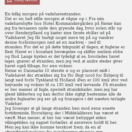
Tilføj favorit
En tidlig morgen på vadehavsstranden
Det er en helt stille morgen at vågne op i. Fra min
vadehavshytte hos Hotel Kommandørgården på Rømø kan
jeg fra terrassen nyde den gryende dag, hvor solen står op
over Sønderjylland og kaster sine første stråler ud på
Vadehavet. Jeg får hurtigt noget mere tøj på og vandrer
denne forårsmorgen ned ad en markvej - ned til
stranden.
For det er på dette tidspunkt af dagen, at fuglene er
flest. Havet er i konstant bevægelse og skifter mellem ebbe
og flod.
Langs kysten er det tydeligt at se, hvorledes havet
tager, gnaver af stranden, men jeg ved, at andre steder giver
havet også tilbage, for øen vokser.
Rømø er Danmarks 10. største ø og er placeret midt i
Vadehavet der strækker sig fra Ho Bugt nord for Esbjerg til
langt ned forbi Tyskland til Holland. Øen er 100 km2 stor ved
højvande og vokser til ca. 130 km2 ved lavvande. På stranden
er her masser af fugle, specielt strandskader, men jeg har
glemt kikkerten og kan derfor ikke rigtigt bestemme alle de
andre fuglearter jeg ser gå og fouragere i det næsten tørlagte
Vadehav.
Jeg forsøger at gå langs stranden hen mod øens eneste
fortidsminde, Borrebjerg, der i Middelalderen har været et
værft.
Man mener, at her har været bebygget siden
vikingetiden og sagnet fortæller, at sørøvere holdt til her.
Men jeg kan ikke komme tørskoet frem, da en af