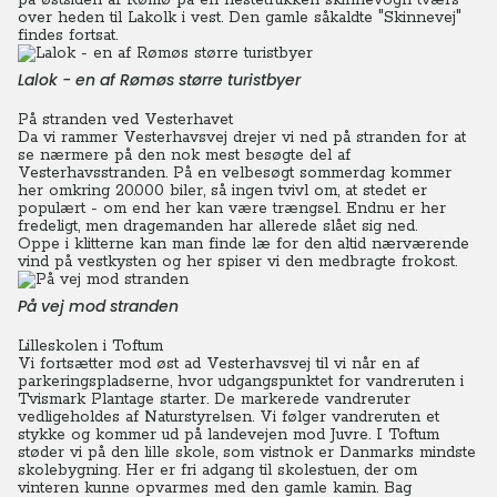
på østsiden af Rømø på en hestetrukken skinnevogn tværs
over heden til Lakolk i vest. Den gamle såkaldte "Skinnevej"
findes fortsat.
Lalok - en af Rømøs større turistbyer
På stranden ved Vesterhavet
Da vi rammer Vesterhavsvej drejer vi ned på stranden for at
se nærmere på den nok mest besøgte del af
Vesterhavsstranden.
På en velbesøgt sommerdag kommer
her omkring 20.000 biler, så ingen tvivl om, at stedet er
populært - om end her kan være trængsel. Endnu er her
fredeligt, men dragemanden har allerede slået sig ned.
Oppe i klitterne kan man finde læ for den altid nærværende
vind på vestkysten og her spiser vi den medbragte frokost.
På vej mod stranden
Lilleskolen i Toftum
Vi fortsætter mod øst ad Vesterhavsvej til vi når en af
parkeringspladserne, hvor udgangspunktet for vandreruten i
Tvismark Plantage starter. De markerede vandreruter
vedligeholdes af Naturstyrelsen. Vi følger vandreruten et
stykke og kommer ud på landevejen mod Juvre. I Toftum
støder vi på den lille skole, som vistnok er Danmarks mindste
skolebygning.
Her er fri adgang til skolestuen, der om
vinteren kunne opvarmes med den gamle kamin. Bag