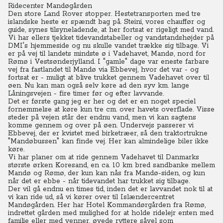
Ridecenter Mandøgården
Den store Land Rover stopper. Hestetransporten med tre
islandske heste er spændt bag på. Steini, vores chauffør og
guide, synes tilsyneladende, at her fortsat er rigeligt med vand.
Vi har ellers tjekket tidevandstabeller og vandstandshøjder på
DMI's hjemmeside og nu skulle vandet trække sig tilbage. Vi
er på vej til landets mindste ø i Vadehavet, Mandø, nord for
Rømø i Vestsønderjylland.
I "gamle" dage var eneste farbare
vej fra fastlandet til Mandø via Ebbevej, hvor det var - og
fortsat er - muligt at blive trukket gennem Vadehavet over til
øen. Nu kan man også selv køre ad den syv km. lange
Låningsvejen - fire timer før og efter lavvande.
Det er første gang jeg er her og det er en noget speciel
fornemmelse at køre kun tre cm. over havets overflade. Visse
steder på vejen står der endnu vand, men vi kan sagtens
komme gennem og over på øen. Undervejs passerer vi
Ebbevej, der er kvistet med birketræer, så den traktortrukne
"Mandøbussen" kan finde vej. Her kan almindelige biler ikke
køre.
Vi har planer om at ride gennem Vadehavet til Danmarks
største ørken Koresand, en ca. 10 km bred sandbanke mellem
Mandø og Rømø, der kun kan nås fra Mandø-siden, og kun
når det er ebbe - når tidevandet har trukket sig tilbage.
Der vil gå endnu en times tid, inden det er lavvandet nok til at
vi kan ride ud, så vi kører over til Islændercentret
Mandøgården. Her har Hotel Kommandørgården fra Rømø,
indrettet gården med mulighed for at holde ridelejr enten med
familie eller med venner, øvede ryttere såvel som