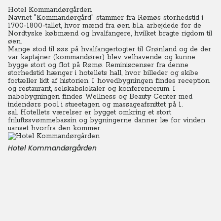
Hotel Kommandørgården
Navnet "Kommandørgård" stammer fra Rømøs storhedstid i
1700-1800-tallet, hvor mænd fra øen bl.a. arbejdede for de
Nordtyske købmænd og hvalfangere, hvilket bragte rigdom til
øen.
Mange stod til søs på hvalfangertogter til Grønland og de der
var kaptajner (kommandører) blev velhavende og kunne
bygge stort og flot på Rømø.
Reminiscenser fra denne
storhedstid hænger i hotellets hall, hvor billeder og skibe
fortæller lidt af historien.
I hovedbygningen findes reception
og restaurant, selskabslokaler og konferencerum. I
nabobygningen findes Wellness og Beauty Center med
indendørs pool i stueetagen og massageafsnittet på 1.
sal.
Hotellets værelser er bygget omkring et stort
friluftssvømmebassin og bygningerne danner læ for vinden
uanset hvorfra den kommer.
Hotel Kommandørgården