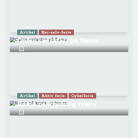
Artikel
Kør-selv-ferie
Oplev sælsafari på Rømø
Artikel
Aktiv ferie
Cykelferie
Rømø på kryds og tværs