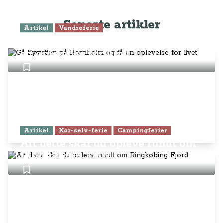
Seneste artikler
Artikel
Vandreferie
Gå Kyststien på Bornholm og få
en oplevelse for livet
Artikel
Kør-selv-ferie
Campingferier
Alt dette skal du opleve rundt om
Ringkøbing Fjord