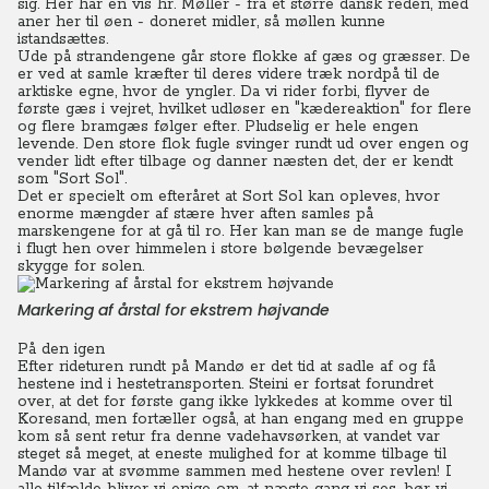
sig. Her har en vis hr. Møller - fra et større dansk rederi, med
aner her til øen - doneret midler, så møllen kunne
istandsættes.
Ude på strandengene går store flokke af gæs og græsser. De
er ved at samle kræfter til deres videre træk nordpå til de
arktiske egne, hvor de yngler. Da vi rider forbi, flyver de
første gæs i vejret, hvilket udløser en "kædereaktion" for flere
og flere bramgæs følger efter. Pludselig er hele engen
levende. Den store flok fugle svinger rundt ud over engen og
vender lidt efter tilbage og danner næsten det, der er kendt
som "Sort Sol".
Det er specielt om efteråret at Sort Sol kan opleves, hvor
enorme mængder af stære hver aften samles på
marskengene for at gå til ro. Her kan man se de mange fugle
i flugt hen over himmelen i store bølgende bevægelser
skygge for solen.
Markering af årstal for ekstrem højvande
På den igen
Efter rideturen rundt på Mandø er det tid at sadle af og få
hestene ind i hestetransporten. Steini er fortsat forundret
over, at det for første gang ikke lykkedes at komme over til
Koresand, men fortæller også, at han engang med en gruppe
kom så sent retur fra denne vadehavsørken, at vandet var
steget så meget, at eneste mulighed for at komme tilbage til
Mandø var at svømme sammen med hestene over revlen!
I