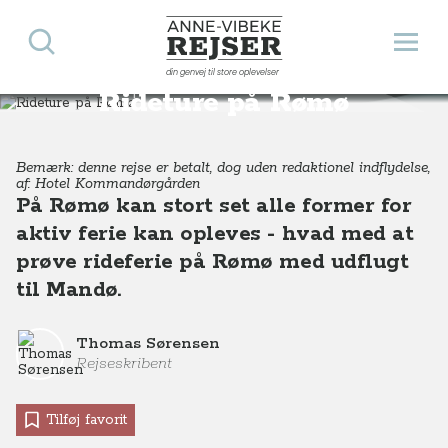
Søg
Åbn 
Anne-Vibeke Rejser
din genvej til store oplevelser
Destinationer
Europa
Danmark
Rideture på Rømø
Rideture på Rømø
Bemærk: denne rejse er betalt, dog uden redaktionel indflydelse,
af: Hotel Kommandørgården
På Rømø kan stort set alle former for
aktiv ferie kan opleves - hvad med at
prøve rideferie på Rømø med udflugt
til Mandø.
Thomas Sørensen
Rejseskribent
Tilføj favorit