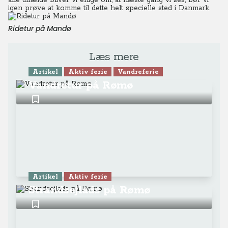
alle tilfælde bliver vi enige om, at næste gang vi ses, bør vi
igen prøve at komme til dette helt specielle sted i Danmark.
Ridetur på Mandø
Læs mere
Artikel
Aktiv ferie
Vandreferie
Vandretur på Rømø
Artikel
Aktiv ferie
Strandsejlads på Rømø