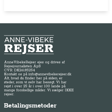
Anne-Vibeke Rejser
AnneVibekeRejser ejes og drives af
Rejsejournalisten ApS
CVR: DK
26185254
Kontakt os på
info@annevibekerejser.dk
Alt, hvad du finder her på siden, er
steder, som vi selv har besøgt. Vi har
rejst i over 25 år i over 100 lande på
mange forskellige måder. Vi sælger IKKE
rejser.
Betalingsmetoder