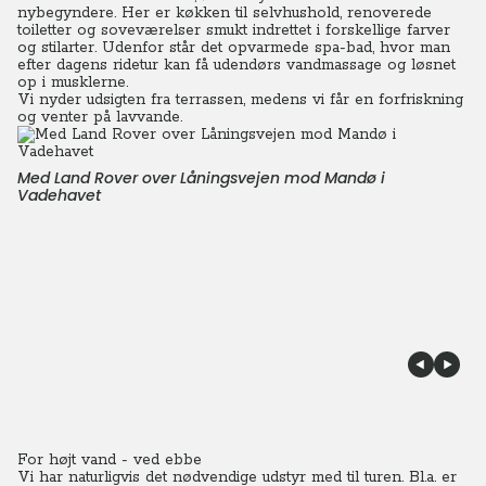
nybegyndere.
Her er køkken til selvhushold, renoverede
toiletter og soveværelser smukt indrettet i forskellige farver
og stilarter.
Udenfor står det opvarmede spa-bad, hvor man
efter dagens ridetur kan få udendørs vandmassage og løsnet
op i musklerne.
Vi nyder udsigten fra terrassen, medens vi får en forfriskning
og venter på lavvande.
Med Land Rover over Låningsvejen mod Mandø i
Vadehavet
For højt vand - ved ebbe
Vi har naturligvis det nødvendige udstyr med til turen. Bl.a. er