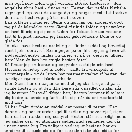
man også selv avler. Også verdens største hesterace - den
engelske shire hest - findes her. Hesten, der hedder Nathalie,
rager godt op over de øvrige dyr og bruges mest til at trække
den store hestevogn på tur ind i skoven.
Bag foldene møder jeg Steini, og han har om nogen et godt
tag på de islandske heste.
Steini går ind i folden og udvælger
en hest til mig og sig selv. Uden for folden bindes hestene
fast til hegnet, medens jeg henter gulerødderne. Dem er de
glade for.
"Vi skal have hestene sadlet og du finder saddel og hovedtøj
samt hjelm derovre", Steini peger på en lille bygning, hvor alt
nødvendigt udstyr findes og da jeg er på vej derover, tilføjer
han: "Men du kan lige strigle hesten først".
Så finder jeg en børste og begynder at strigle min hest.
Hestene er netop ved at fælde - skifte fra vinterpels til
sommerpels - og de lange hår nærmest vælter af hesten, der
tydeligvis nyder mit hårde arbejde.
Men Steini har en bagtanke med, at jeg skal bruge tid på at
strigle hesten og at den ikke bare står opsadlet og klar, når
jeg kommer. "Du ved", tilføjer han, "hesten kommer til at lære
dig bedre at kende og får tillid til dig, når du er i nærkontakt
med den."
Så har Steini fundet en saddel, der passer til hesten. "Tag
denne - og her er underlaget til sadlen og hovedtøjet", siger
han, da han rækker mig udstyret. Hesten står helt roligt, mens
jeg sadler den. Jeg strammer sadlen med remmene, der går
under dyrets bug. Fra tidligere ved jeg, at hestene har en
tendens til at puste sig op, for at sadlen ikke skal sidde for