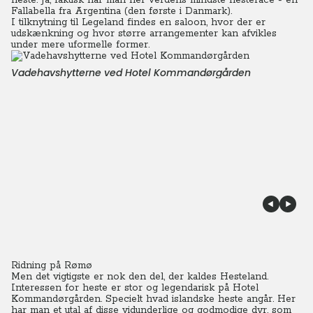
heste. Ja, faktisk har man her verdens mindste hesterace - en
Fallabella fra Argentina (den første i Danmark).
I tilknytning til Legeland findes en saloon, hvor der er
udskænkning og hvor større arrangementer kan afvikles
under mere uformelle former.
Vadehavshytterne ved Hotel Kommandørgården
Ridning på Rømø
Men det vigtigste er nok den del, der kaldes Hesteland.
Interessen for heste er stor og legendarisk på Hotel
Kommandørgården. Specielt hvad islandske heste angår. Her
har man et utal af disse vidunderlige og godmodige dyr, som