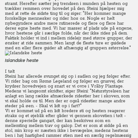
stramt. Herefter sætter jeg trendsen i munden på hesten og
trækker remmen over hovedet på den. Steini hjælper mig
med at rette de sidste ting til og siger: "Her kommer mange
forskellige mennesker og rider hos os. Nogle er helt
nybegyndere andre mere rutinerede og flere og flere har
deres egne heste med. Vi har masser af plads ude på engene,
hvor hestene går i særlige folde, når der ikke rides på dem.
Faktisk holder vi ind i mellem ridelejr med større grupper, der
ønsker at ride sammen. Men langt de fleste ture er guidede
med en eller flere guider alt afhængig af gruppen sstørrelse."
Islandske heste
I tølt
Steini har allerede svunget sig op i sadlen og jeg følger efter.
Vi rider bag om Rømø Legeland og følger en grusvej, der
krydser hovedvejen og snart er vi ovre i Vråby Plantage.
Medens vi langsomt skridter, siger Steini: "Naturstyrelsen har
anlagt en lang række afmærkede ridestier her i skoven, som
vi skal holde os til. Men der er også ridestier mange andre
steder på øen.
- Skal vi lidt op i fart?"
Vi er kommet ud på en lidt bredere sti og hesten reagerer
straks og et øjeblik efter glider vi gennem skovstien i tølt -
denne specielle gangart, der kan beskrives som en
mellemting mellem trav og galop. Det er som at sidde på en
stol, min krop er næsten ikke i bevægelse, medens hestens
ben i høj hastighed rammer stien med en særlig regelmæssig