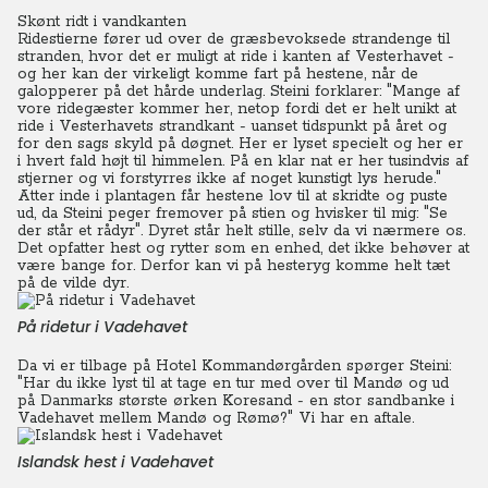
Skønt ridt i vandkanten
Ridestierne fører ud over de græsbevoksede strandenge til
stranden, hvor det er muligt at ride i kanten af Vesterhavet -
og her kan der virkeligt komme fart på hestene, når de
galopperer på det hårde underlag. Steini forklarer: "Mange af
vore ridegæster kommer her, netop fordi det er helt unikt at
ride i Vesterhavets strandkant - uanset tidspunkt på året og
for den sags skyld på døgnet. Her er lyset specielt og her er
i hvert fald højt til himmelen. På en klar nat er her tusindvis af
stjerner og vi forstyrres ikke af noget kunstigt lys herude."
Atter inde i plantagen får hestene lov til at skridte og puste
ud, da Steini peger fremover på stien og hvisker til mig: "Se
der står et rådyr".
Dyret står helt stille, selv da vi nærmere os.
Det opfatter hest og rytter som en enhed, det ikke behøver at
være bange for.
Derfor kan vi på hesteryg komme helt tæt
på de vilde dyr.
På ridetur i Vadehavet
Da vi er tilbage på Hotel Kommandørgården spørger Steini:
"Har du ikke lyst til at tage en tur med over til Mandø og ud
på Danmarks største ørken Koresand - en stor sandbanke i
Vadehavet mellem Mandø og Rømø?" Vi har en aftale.
Islandsk hest i Vadehavet