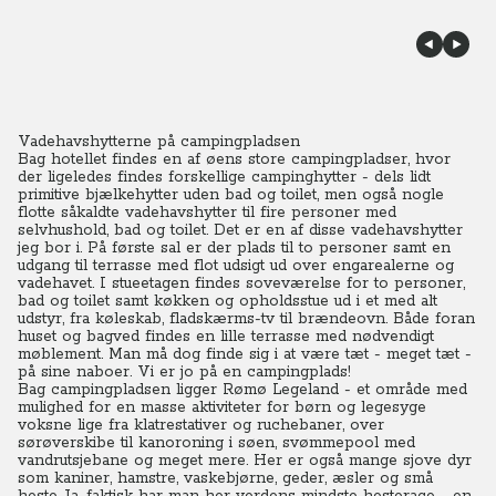
Vadehavshytterne på campingpladsen
Bag hotellet findes en af øens store campingpladser, hvor
der ligeledes findes forskellige campinghytter - dels lidt
primitive bjælkehytter uden bad og toilet, men også nogle
flotte såkaldte vadehavshytter til fire personer med
selvhushold, bad og toilet. Det er en af disse vadehavshytter
jeg bor i.
På første sal er der plads til to personer samt en
udgang til terrasse med flot udsigt ud over engarealerne og
vadehavet.
I stueetagen findes soveværelse for to personer,
bad og toilet samt køkken og opholdsstue ud i et med alt
udstyr, fra køleskab, fladskærms-tv til brændeovn.
Både foran
huset og bagved findes en lille terrasse med nødvendigt
møblement. Man må dog finde sig i at være tæt - meget tæt -
på sine naboer.
Vi er jo på en campingplads!
Bag campingpladsen ligger Rømø Legeland - et område med
mulighed for en masse aktiviteter for børn og legesyge
voksne lige fra klatrestativer og ruchebaner, over
sørøverskibe til kanoroning i søen, svømmepool med
vandrutsjebane og meget mere. Her er også mange sjove dyr
som kaniner, hamstre, vaskebjørne, geder, æsler og små