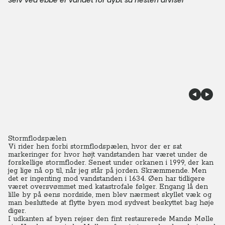
Selv ved ebbe er vandet for dybt så hesten afviser
Stormflodspælen
Vi rider hen forbi stormflodspælen, hvor der er sat
markeringer for hvor højt vandstanden har været under de
forskellige stormfloder. Senest under orkanen i 1999, der kan
jeg lige nå op til, når jeg står på jorden. Skræmmende. Men
det er ingenting mod vandstanden i 1634.
Øen har tidligere
været oversvømmet med katastrofale følger. Engang lå den
lille by på øens nordside, men blev nærmest skyllet væk og
man besluttede at flytte byen mod sydvest beskyttet bag høje
diger.
I udkanten af byen rejser den fint restaurerede Mandø Mølle