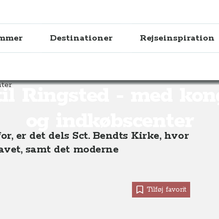
ammer
Destinationer
Rejseinspiration
ted - med kongegrave og indkøbscenter
til Ringsted - med ko
og indkøbscenter
r, er det dels Sct. Bendts Kirke, hvor
avet, samt det moderne
Tilføj favorit