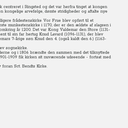
 centreret i Ringsted og det var herfra tinget at kongen
n kongelige arvefølge, dømte stridigheder og aftalte nye
dligere frådestenskirke Vor Frue blev opført til et
ørste munkestenskirke i 1170, der er den ældste af slagsen i
 omkring år 1200. Det var Kong Valdemar den Store (1131-
 til sin far hertug Knud Lavard (1096-1131), der blev
mars 7-årige søn Knud den 4. (også kaldt den 6.) (1163-
lev sognekirke.
iderne og i 1806 brændte den sammen med det tilknyttede
1901-1909 fik kirken sit nuværende udseende - fortsat med
foran Sct. Bendts Kirke.