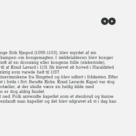
nge Erik Ejegod (1055-1103), blev myrdet af sin
 kampen om kongemagten. I middelalderen blev konger
dt af en dronning eller kongens frille (elskerinde),
il at Knud Lavard i 1131 fik kløvet sit hoved i Haraldsted
krig som varede helt til 1157.
nermunkene fra Ringsted og blev udført i frådesten. Efter
et i hvile i Sct. Bendts Kirke. Knud Lavards Kapel var dog
rtæller, at der skulle være en hellig kilde med
 er dog aldrig fundet.
et ned. Folk anvendte kapellet som et stenbrud og kunne
genfandt man kapellet og det blev udgravet så vi i dag kan