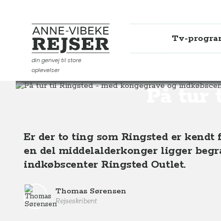
Tv-progr
Anne-Vibeke Rejser
din genvej til store
oplevelser
Destinationer
Europa
Danmark
På tur til Rings
På tur 
Er der to ting som Ringsted er kendt fo
en del middelalderkonger ligger begr
indkøbscenter Ringsted Outlet.
Thomas Sørensen
Rejseskribent