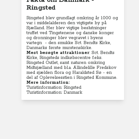
Fakta om Danmark -
Ringsted
Ringsted blev grundlagt omkring år 1000 og
var i middelalderen den vigtigste by på
Sjælland. Her blev vigtige beslutninger
truffet ved Tingstenene og danske konger
og dronninger blev vegravet i b
yens
vartegn - den smukke Sct. Bendts Kirke,
Danmarks første murstenskirke.
Mest besøgte
attraktioner
: Sct. Bendts
Kirke, Ringsteds indkøbscentre f.eks.
Ringsted Outlet, samt naturen omkring
Midtsjælland med bl.a. Allindelille Fredskov
med sjælden flora og Haraldsted Sø - en
del af Oplevelsesstien i Ringsted Kommune.
Mere information:
Turistinformation: Ringsted
Turistinformation: Danmark