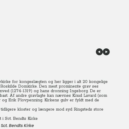
vkirke for kongeslægten og her ligger i alt 20 kongelige
r Roskilde Domkirke. Den mest prominente grav ses
Menved (1274-1319) og hans dronning Ingeborg. De er
alabast. Af andre gravlagte kan nævnes Knud Lavard (som
r og Erik Plovpenning. Kirkens gulv er fyldt med de
t tidligere kloster og længere mod syd Ringsteds store
Sct. Bendts Kirke