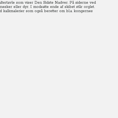
altertavle som viser Den Sidste Nadver. På siderne ved
sker eller dyr. I modsatte ende af skibet står orglet.
d kalkmalerier som også beretter om bl.a. kongernes