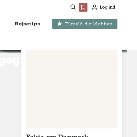
Søg
Favoritter
Log ind
Profil
Rejsetips
Tilmeld dig klubben
ngegrave