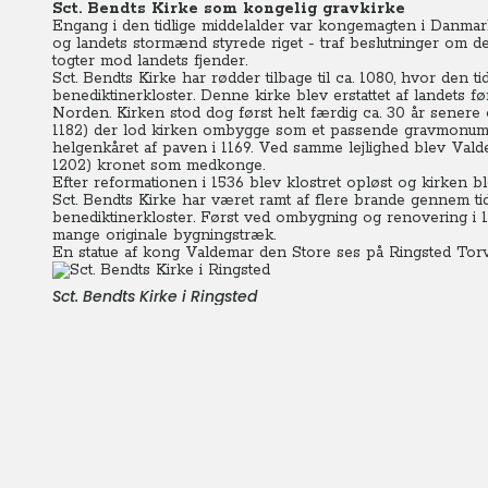
Sct. Bendts Kirke som kongelig gravkirke
Engang i den tidlige middelalder var kongemagten i Danmark
og landets stormænd styrede riget - traf beslutninger om de
togter mod landets fjender.
Sct. Bendts Kirke har rødder tilbage til ca. 1080, hvor den ti
benediktinerkloster. Denne kirke blev erstattet af landets f
Norden. Kirken stod dog først helt færdig ca. 30 år senere
1182) der lod kirken ombygge som et passende gravmonument
helgenkåret af paven i 1169. Ved samme lejlighed blev Valde
1202) kronet som medkonge.
Efter reformationen i 1536 blev klostret opløst og kirken b
Sct. Bendts Kirke har været ramt af flere brande gennem t
benediktinerkloster. Først ved ombygning og renovering i 
mange originale bygningstræk.
En statue af kong Valdemar den Store ses på Ringsted Torv 
Sct. Bendts Kirke i Ringsted