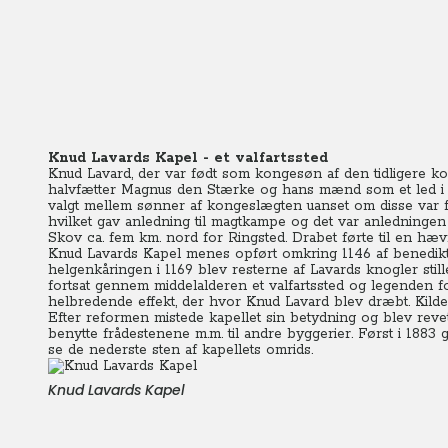
Knud Lavards Kapel - et valfartssted
Knud Lavard, der var født som kongesøn af den tidligere ko
halvfætter Magnus den Stærke og hans mænd som et led i
valgt mellem sønner af kongeslægten uanset om disse var fø
hvilket gav anledning til magtkampe og det var anledningen t
Skov ca. fem km. nord for Ringsted. Drabet førte til en hævn
Knud Lavards Kapel menes opført omkring 1146 af benedikti
helgenkåringen i 1169 blev resterne af Lavards knogler still
fortsat gennem middelalderen et valfartssted og legenden fo
helbredende effekt, der hvor Knud Lavard blev dræbt. Kilden
Efter reformen mistede kapellet sin betydning og blev rev
benytte frådestenene m.m. til andre byggerier. Først i 1883 
se de nederste sten af kapellets omrids.
Knud Lavards Kapel