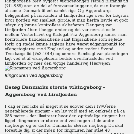
Ringborgene blev bygget i vikingekongen Harald Blåtands tid
(911-985) som en del af forsvarsanlæggene, da man forsøgte
at samle Danmark til eet samlet rige. Og Aggersborgs
beliggenhed på nordsiden af Limfjorden lige over for Løgstør,
hvor fjorden var smallest, gjorde, at man herfra havde et godt
udsyn og kunne kontrollere skibsfarten. Dengang var
Limfjorden åben i begge ender og det var nemt at sejle
mellem Vesterhavet og Kattegat. Fra Aggersborg kunne man
kontrollere handelsskibene samt krigsskibene som sejlede
forbi og stedet kunne sagtens have været udgangspunkt for
vikingetogterne mod England og andre steder i Svend
Tveskægs tid (963-1014) og senere. Samtidigt var placeringen
lagt ved et af vikingetidens bedste overfartssteder ved
Limfjorden og nær den vigtige handelsvej Hærvejen.
Ringmuren ved Aggersborg
Besøg Danmarks største vikingeborg -
Aggersborg ved Limfjorden
I dag er her ikke så meget at se udover den i 1990’erne
genetablerede ringmur - en lav vold med en omkreds på ca.
288 meter - der illustrerer hvor den oprindelige ringmur har
ligget. Ringmuren er større end ved nogen af de andre
ringborge og er derfor Danmarks største ringborg. Du skal
forestille dig, at der inden for ringmuren har stået 48