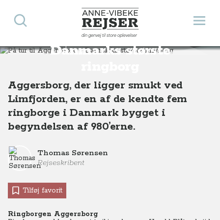
Søg
Åbn 
Anne-Vibeke Rejser
På tur til Aggersborg -
din genvej til store oplevelser
Destinationer
Europa
Danmark
På tur til Aggersborg - Danmarks største ringborg
Danmarks største
ringborg
Aggersborg, der ligger smukt ved
Limfjorden, er en af de kendte fem
ringborge i Danmark bygget i
begyndelsen af 980’erne.
Thomas Sørensen
Rejseskribent
Tilføj favorit
Ringborgen Aggersborg