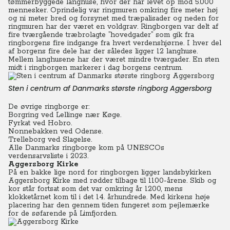
tømmerbyggede langhuse, hvor der har levet op mod 5.000
mennesker. Oprindelig var ringmuren omkring fire meter høj
og ni meter bred og forsynet med træpalisader og neden for
ringmuren har der været en voldgrav. Ringborgen var delt af
fire tværgående træbrolagte ”hovedgader” som gik fra
ringborgens fire indgange fra hvert verdenshjørne. I hver del
af borgens fire dele har der således ligger 12 langhuse.
Mellem langhusene har der været mindre tværgader. En sten
midt i ringborgen markerer i dag borgens centrum.
Sten i centrum af Danmarks største ringborg Aggersborg
De øvrige ringborge er:
Borgring ved Lellinge nær Køge.
Fyrkat ved Hobro.
Nonnebakken ved Odense.
Trelleborg ved Slagelse.
Alle Danmarks ringborge kom på UNESCOs
verdensarvsliste i 2023.
Aggersborg Kirke
På en bakke lige nord for ringborgen ligger landsbykirken
Aggersborg Kirke med rødder tilbage til 1100-årene. Skib og
kor står fortsat som det var omkring år 1200, mens
klokketårnet kom til i det 14. århundrede. Med kirkens høje
placering har den gennem tiden fungeret som pejlemærke
for de søfarende på Limfjorden.