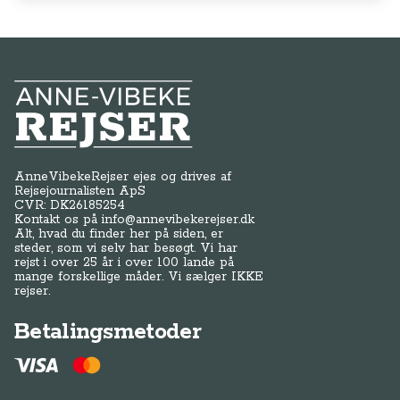
Anne-Vibeke Rejser
AnneVibekeRejser ejes og drives af
Rejsejournalisten ApS
CVR: DK
26185254
Kontakt os på
info@annevibekerejser.dk
Alt, hvad du finder her på siden, er
steder, som vi selv har besøgt. Vi har
rejst i over 25 år i over 100 lande på
mange forskellige måder. Vi sælger IKKE
rejser.
Betalingsmetoder