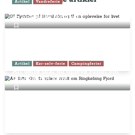
Artikel
Vandreferie
Gå Kyststien på Bornholm og få
en oplevelse for livet
Artikel
Kør-selv-ferie
Campingferier
Alt dette skal du opleve rundt om
Ringkøbing Fjord