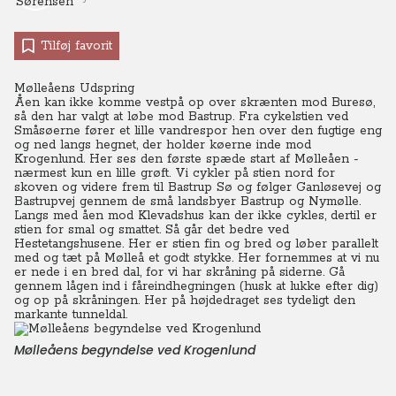
Tilføj favorit
Mølleåens Udspring
Åen kan ikke komme vestpå op over skrænten mod Buresø,
så den har valgt at løbe mod Bastrup.
Fra cykelstien ved
Småsøerne fører et lille vandrespor hen over den fugtige eng
og ned langs hegnet, der holder køerne inde mod
Krogenlund. Her ses den første spæde start af Mølleåen -
nærmest kun en lille grøft. Vi cykler på stien nord for
skoven og videre frem til Bastrup Sø og følger Ganløsevej og
Bastrupvej gennem de små landsbyer Bastrup og Nymølle.
Langs med åen mod Klevadshus kan der ikke cykles, dertil er
stien for smal og smattet. Så går det bedre ved
Hestetangshusene. Her er stien fin og bred og løber parallelt
med og tæt på Mølleå et godt stykke. Her fornemmes at vi nu
er nede i en bred dal, for vi har skråning på siderne.
Gå
gennem lågen ind i fåreindhegningen (husk at lukke efter dig)
og op på skråningen. Her på højdedraget ses tydeligt den
markante tunneldal.
Mølleåens begyndelse ved Krogenlund