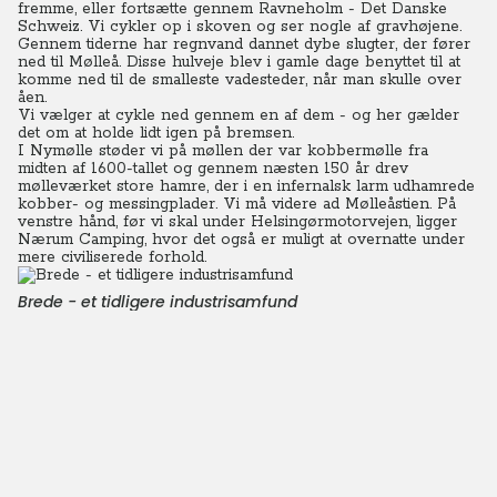
fremme, eller fortsætte gennem Ravneholm - Det Danske
Schweiz. Vi cykler op i skoven og ser nogle af gravhøjene.
Gennem tiderne har regnvand dannet dybe slugter, der fører
ned til Mølleå. Disse hulveje blev i gamle dage benyttet til at
komme ned til de smalleste vadesteder, når man skulle over
åen.
Vi vælger at cykle ned gennem en af dem - og her gælder
det om at holde lidt igen på bremsen.
I Nymølle støder vi på møllen der var kobbermølle fra
midten af 1600-tallet og gennem næsten 150 år drev
mølleværket store hamre, der i en infernalsk larm udhamrede
kobber- og messingplader. Vi må videre ad Mølleåstien. På
venstre hånd, før vi skal under Helsingørmotorvejen, ligger
Nærum Camping, hvor det også er muligt at overnatte under
mere civiliserede forhold.
Brede - et tidligere industrisamfund