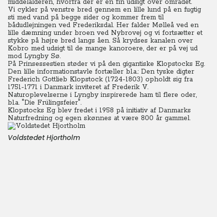
middelalderen, hvorfra der er en fin udsigt over området.
Vi cykler på venstre bred gennem en lille lund på en fugtig
sti med vand på begge sider og kommer frem til
bådudlejningen ved Frederiksdal. Her falder Mølleå ved en
lille dæmning under broen ved Nybrovej og vi fortsætter et
stykke på højre bred langs åen.
Så krydses kanalen over
Kobro med udsigt til de mange kanoroere, der er på vej ud
mod Lyngby Sø.
På Prinsessestien støder vi på den gigantiske Klopstocks Eg.
Den lille informationstavle fortæller bl.a.: Den tyske digter
Frederich Gottlieb Klopstock (1724-1803) opholdt sig fra
1751-1771 i Danmark inviteret af Frederik V.
Naturoplevelserne i Lyngby inspirerede ham til flere oder,
bl.a. "Die Frülingsfeier".
Klopstocks Eg blev fredet i 1958 på initiativ af Danmarks
Naturfredning og egen skønnes at være 800 år gammel.
Voldstedet Hjortholm