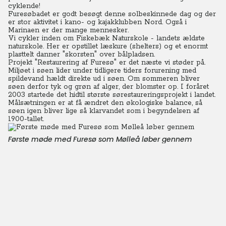
cyklende!
Furesøbadet er godt besøgt denne solbeskinnede dag og der
er stor aktivitet i kano- og kajakklubben Nord. Også i
Marinaen er der mange mennesker.
Vi cykler inden om Fiskebæk Naturskole - landets ældste
naturskole. Her er opstillet læskure (shelters) og et enormt
plasttelt danner "skorsten" over bålpladsen.
Projekt "Restaurering af Furesø" er det næste vi støder på.
Miljøet i søen lider under tidligere tiders forurening med
spildevand hældt direkte ud i søen. Om sommeren bliver
søen derfor tyk og grøn af alger, der blomster op. I foråret
2003 startede det hidtil største sørestaureringsprojekt i landet.
Målsætningen er at få ændret den økologiske balance, så
søen igen bliver lige så klarvandet som i begyndelsen af
1900-tallet.
Første møde med Furesø som Mølleå løber gennem