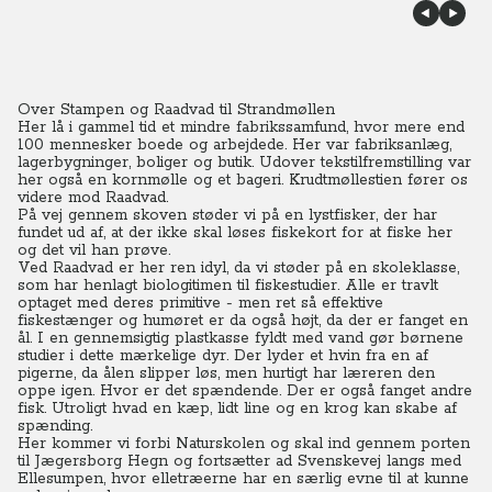
Over Stampen og Raadvad til Strandmøllen
Her lå i gammel tid et mindre fabrikssamfund, hvor mere end
100 mennesker boede og arbejdede. Her var fabriksanlæg,
lagerbygninger, boliger og butik. Udover tekstilfremstilling var
her også en kornmølle og et bageri. Krudtmøllestien fører os
videre mod Raadvad.
På vej gennem skoven støder vi på en lystfisker, der har
fundet ud af, at der ikke skal løses fiskekort for at fiske her
og det vil han prøve.
Ved Raadvad er her ren idyl, da vi støder på en skoleklasse,
som har henlagt biologitimen til fiskestudier. Alle er travlt
optaget med deres primitive - men ret så effektive
fiskestænger og humøret er da også højt, da der er fanget en
ål. I en gennemsigtig plastkasse fyldt med vand gør børnene
studier i dette mærkelige dyr.
Der lyder et hvin fra en af
pigerne, da ålen slipper løs, men hurtigt har læreren den
oppe igen. Hvor er det spændende. Der er også fanget andre
fisk. Utroligt hvad en kæp, lidt line og en krog kan skabe af
spænding.
Her kommer vi forbi Naturskolen og skal ind gennem porten
til Jægersborg Hegn og fortsætter ad Svenskevej langs med
Ellesumpen, hvor elletræerne har en særlig evne til at kunne