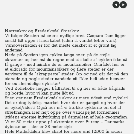
Nørreskov og Frederiksdal Storskov
Vi følger Søstien på søens sydlige bred. Caspars Dam ligger
smukt lidt oppe i landskabet (uden at vandet løber væk).
Vandoverfladen er for det meste dækket af et grønt lag
andemad.
Nede på Søstien igen cykles langs søen på de stejle
skrænter og her må du regne med at skulle af cyklen ikke så
få gange - med mindre du er mountainbiker. Området her er
et eldorado for mountainsbikers og flere steder er der
vejvisere til de "skrappeste" steder. Op og ned går det på den
stenede og nogle steder sandede sti. Ikke helt uden besvær
for os almindelige cyklister!
Ved Kollekolle lægger bådfarten til og her er både bålplads
og borde, hvor vi kan puste lidt ud!
Stien gennem Frederiksdals skov er mere ridesti end cykelsti.
Det er dog tydeligt mærket, hvor der er gangsti og hvor der
er cykel/ridesti. Også her må vi trække cyklerne en del af
strækningen. Her højt oppe over vandspejlet fornemmes
istidens enorme indvirkning på dannelsen af hele geografien.
Vi er 30 meter oppe på skrænten over Furesø - Danmarks
dybeste sø - der er 38 meter dyb.
Hele Mølleådalen blev skabt for mere end 12.000 år siden