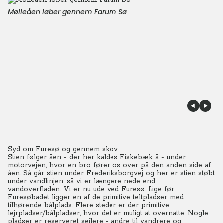
Mølleåen løber gennem Farum Sø
Syd om Furesø og gennem skov
Stien følger åen - der her kaldes Fiskebæk å - under
motorvejen, hvor en bro fører os over på den anden side af
åen.
Så går stien under Frederiksborgvej og her er stien støbt
under vandlinjen, så vi er længere nede end
vandoverfladen.
V
i er nu ude ved Furesø. Lige før
Furesøbadet ligger en af de primitive teltpladser med
tilhørende bålplads. Flere steder er der primitive
lejrpladser/bålpladser, hvor det er muligt at overnatte. Nogle
pladser er reserveret sejlere - andre til vandrere og