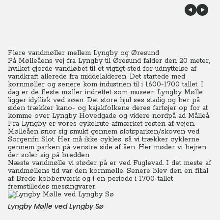
Flere vandmøller mellem Lyngby og Øresund
På Mølleåens vej fra Lyngby til Øresund falder den 20 meter,
hvilket gjorde vandløbet til et vigtigt sted for udnyttelse af
vandkraft allerede fra middelalderen. Det startede med
kornmøller og senere kom industrien til i 1600-1700 tallet. I
dag er de fleste møller indrettet som museer. Lyngby Mølle
ligger idyllisk ved søen. Det store hjul ses stadig og her på
siden trækker kano- og kajakfolkene deres fartøjer op for at
komme over Lyngby Hovedgade og videre nordpå ad Målleå.
Fra Lyngby er vores cykelrute afmærket resten af vejen.
Mølleåen snor sig smukt gennem slotsparken/skoven ved
Sorgenfri Slot. Her må ikke cykles, så vi trækker cyklerne
gennem parken på venstre side af åen. Her møder vi hejren
der soler sig på bredden.
Næste vandmølle vi støder på er ved Fuglevad. I det meste af
vandmøllens tid var den kornmølle. Senere blev den en filial
af Brede kobberværk og i en periode i 1700-tallet
fremstilledes messingvarer.
Lyngby Mølle ved Lyngby Sø