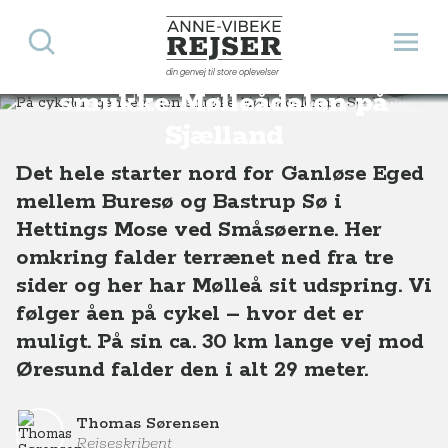
Søg
Åbn 
Anne-Vibeke Rejser
På cykeltur gennem den
din genvej til store oplevelser
Destinationer
Europa
Danmark
På cykeltur gennem den smukke Mølleådalen på Sjælland
smukke Mølleådalen på
Sjælland
Det hele starter nord for Ganløse Eged
mellem Buresø og Bastrup Sø i
Hettings Mose ved Småsøerne. Her
omkring falder terrænet ned fra tre
sider og her har Mølleå sit udspring. Vi
følger åen på cykel – hvor det er
muligt. På sin ca. 30 km lange vej mod
Øresund falder den i alt 29 meter.
Thomas Sørensen
Rejseskribent