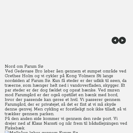
Nord om Farum Sø
Ved Gedevase Bro løber åen gennem et sumpet område ved
Grethes Holm og vi cykler på Kong Volmers Sti langs
nordsiden af Farum Sø. Kun få steder er der udkik til søen, da
træerne, som hænger helt ned i vandoverfladen, skygger. Et
par steder er der dog fældet og opsat bænke.
Ved muren
mod Farumgård er der også opstillet en bænk med bord,
hvor der passende kan gøres et hvil. Vi passerer gennem
Farumgård, der er privatejet, så det er fint at vi må skyde
denne genvej. Men cykling er forståeligt nok ikke tilladt, så vi
trækker gennem parken.
På den anden side kommer vi gennem den røde port. Vi
drejer ned af Klaus Narssti og når frem til bådudlejningen ved
Fiskebæk.