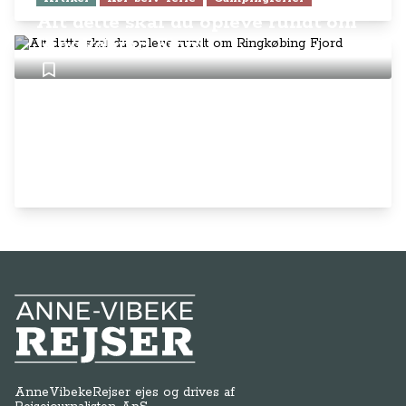
Alt dette skal du opleve rundt om
Ringkøbing Fjord
Anne-Vibeke Rejser
AnneVibekeRejser ejes og drives af