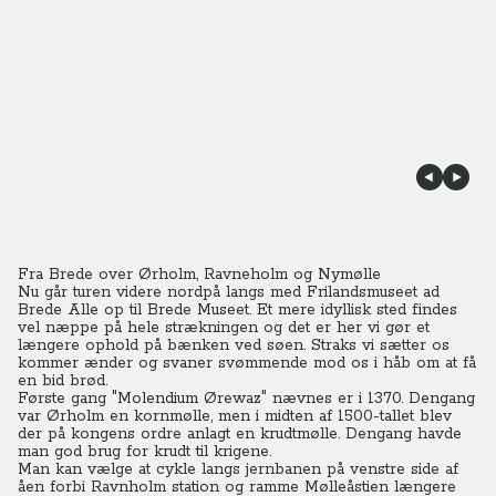
Fra Brede over Ørholm, Ravneholm og Nymølle
Nu går turen videre nordpå langs med Frilandsmuseet ad
Brede Alle op til Brede Museet. Et mere idyllisk sted findes
vel næppe på hele strækningen og det er her vi gør et
længere ophold på bænken ved søen. Straks vi sætter os
kommer ænder og svaner svømmende mod os i håb om at få
en bid brød.
Første gang "Molendium Ørewaz" nævnes er i 1370. Dengang
var Ørholm en kornmølle, men i midten af 1500-tallet blev
der på kongens ordre anlagt en krudtmølle. Dengang havde
man god brug for krudt til krigene.
Man kan vælge at cykle langs jernbanen på venstre side af
åen forbi Ravnholm station og ramme Mølleåstien længere