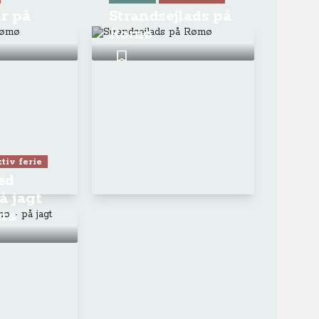
r på
Strandsejlads på
Rømø
tiv ferie
ed
å jagt
ers