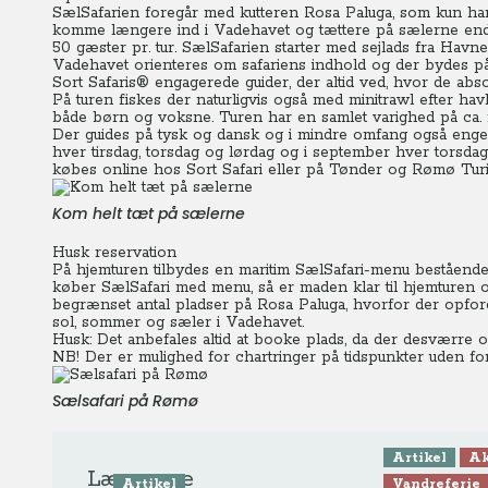
SælSafarien foregår med kutteren Rosa Paluga, som kun har 
komme længere ind i Vadehavet og tættere på sælerne end 
50 gæster pr. tur. SælSafarien starter med sejlads fra Hav
Vadehavet orienteres om safariens indhold og der bydes på 
Sort Safaris® engagerede guider, der altid ved, hvor de abso
På turen fiskes der naturligvis også med minitrawl efter ha
både børn og voksne. Turen har en samlet varighed på ca. fir
Der guides på tysk og dansk og i mindre omfang også engelsk,
hver tirsdag, torsdag og lørdag og i september hver torsdag o
købes online hos Sort Safari eller på Tønder og Rømø Turi
Kom helt tæt på sælerne
Husk reservation
På hjemturen tilbydes en maritim SælSafari-menu bestående
køber SælSafari med menu, så er maden klar til hjemturen o
begrænset antal pladser på Rosa Paluga, hvorfor der opford
sol, sommer og sæler i Vadehavet.
Husk: Det anbefales altid at booke plads, da der desværre o
NB! Der er mulighed for chartringer på tidspunkter uden for
Sælsafari på Rømø
Artikel
Ak
Læs mere
Artikel
Vandreferie