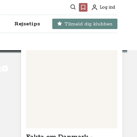
Søg
Favoritter
Log ind
Profil
Rejsetips
Tilmeld dig klubben
mø