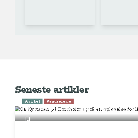
Seneste artikler
Artikel
Vandreferie
Gå Kyststien på Bornholm og få en o