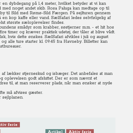
en dybdegang på 1,4 meter, hvilket betyder at vi kan
med noget andet skib. Rosa Paluga kan medtage op til
neby til Sild med Rømø-Sild Færgen. På sejlturen gennem
en kop kaffe eller vand. SælSafari ledes selvfølgelig af
lut største sæloplevelser findes.
vbundens smådyr som krabber, søstjerner m.m. - et hit hos
e timer og kræver praktisk udetøj, der tåler at blive vådt.
 hvis dette ønskes. SælSafari afvikles i juli og august
g alle ture starter kl. 09.45 fra Havneby. Billetter kan
stbureauer.
 af lækker stjerneskud og isbæger.
Det anbefales at man
g oplevelsen godt afsluttet. Der er som nævnt et
res til, at man reserverer plads, når man ønsker at nyde
fte må afvises gæster.
 sejlplanen.
tiv ferie
Artikel
Aktiv ferie