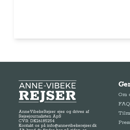
Ge
Anne-Vibeke Rejser
Om o
FAQ 
AnneVibekeRejser ejes og drives af
Tilm
Rejsejournalisten ApS
CVR: DK
26185254
Pres
Kontakt os på
info@annevibekerejser.dk