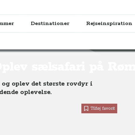
ammer
Destinationer
Rejseinspiration
 på Rømø
plev sælsafari på Rø
og oplev det største rovdyr i
dende oplevelse.
Tilføj favorit