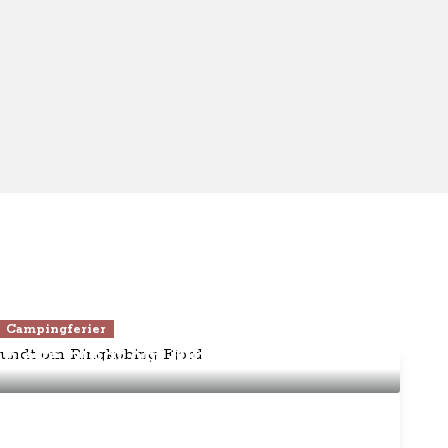
Campingferier
 opleve rundt om Ringkøbing Fjord