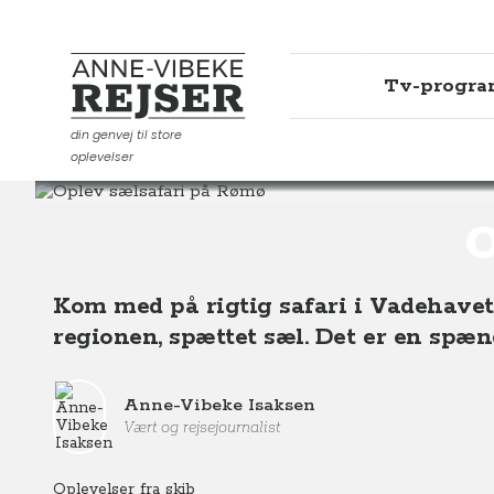
Tv-progr
Anne-Vibeke Rejser
din genvej til store
oplevelser
Destinationer
Europa
Danmark
Oplev sælsafari
O
Kom med på rigtig safari i Vadehavet 
regionen, spættet sæl. Det er en spæn
Anne-Vibeke Isaksen
Vært og rejsejournalist
Oplevelser fra skib