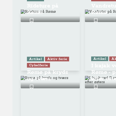
Rideture på
Vandretu
Rømø
Rømø
Artikel
Ak
Artikel
Aktiv ferie
I kajak v
Cykelferie
Rømø på kryds
Rømø - p
og tværs
efter øst