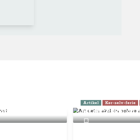
Artikel
Kør-selv-ferie
plevelse for livet
Alt dette skal du