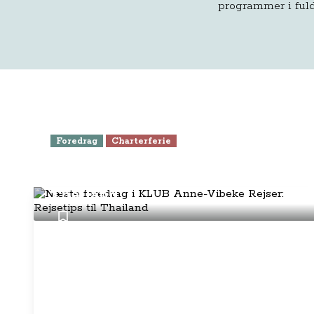
programmer i fuld
Foredrag
Charterferie
Næste foredrag i KLUB Anne-
Vibeke Rejser: Rejsetips til
Thailand