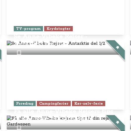
TV-program
Krydstogter
Se Anne-Vibeke Rejser -
Antarktis del 1/2
Foredrag
Campingferier
Kør-selv-ferie
Få alle Anne-Vibeke Rejsers tips
til din rejse til Gardasøen