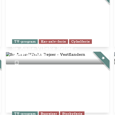
TV-program
Kør-selv-ferie
Cykelferie
Se Anne-Vibeke Rejser -
Vestflandern
TV-program
Busrejser
Storbyferie