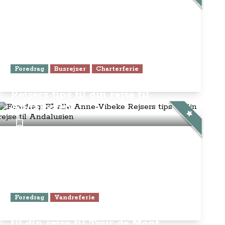
Foredrag
Busrejser
Charterferie
Foredrag: Få alle Anne-Vibeke
Rejsers tips til din rejse til
Andalusien
Foredrag
Vandreferie
Få alle Anne-Vibeke Rejsers tips
til din rejse til Tour de Mont