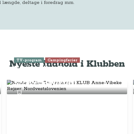
 længde, deltage i foredrag mm.
Nyeste indhold i Klubben
TV-program
Campingferier
Næste online Tv-premiere i
KLUB Anne-Vibeke Rejser:
Nordvestslovenien