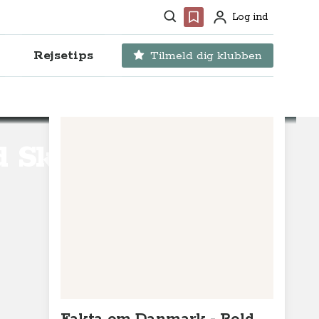
Søg
Favoritter
Log ind
Profil
Rejsetips
Tilmeld dig klubben
ld Skov