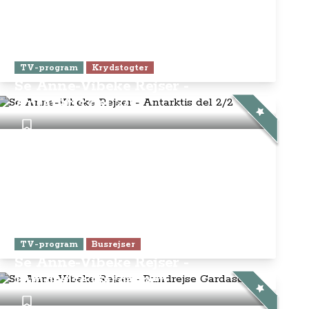
TV-program
Krydstogter
Se Anne-Vibeke Rejser -
Antarktis del 2/2
TV-program
Busrejser
Se Anne-Vibeke Rejser -
Rundrejse Gardasøen