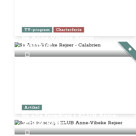
TV-program
Charterferie
Se Anne-Vibeke Rejser -
Calabrien
Artikel
Se alle foredrag i KLUB Anne-
Vibeke Rejser