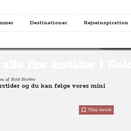
ammer
Destinationer
Rejseinspiration
stider i Rold Skov
alle fire årstider i Ro
e, af: Rold Storkro
årstider og du kan følge vores mini
Tilføj favorit