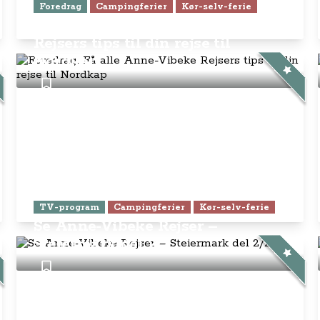
Foredrag
Campingferier
Kør-selv-ferie
Foredrag: Få alle Anne-Vibeke
Rejsers tips til din rejse til
Nordkap
TV-program
Campingferier
Kør-selv-ferie
Se Anne-Vibeke Rejser –
Steiermark del 2/2