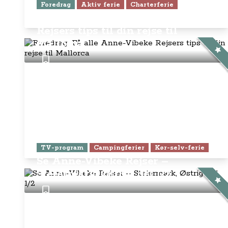
Foredrag
Aktiv ferie
Charterferie
Foredrag: Få alle Anne-Vibeke
Rejsers tips til din rejse til
Mallorca
TV-program
Campingferier
Kør-selv-ferie
Se Anne-Vibeke Rejser –
Steiermark, Østrig del 1/2