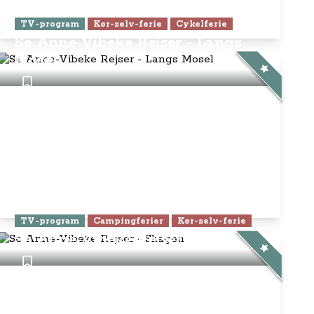
TV-program
Kør-selv-ferie
Cykelferie
Se Anne-Vibeke Rejser - Langs
Mosel
TV-program
Campingferier
Kør-selv-ferie
Se Anne-Vibeke Rejser - Skagen