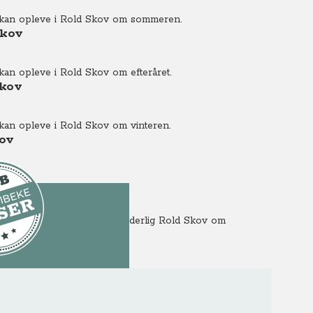
 du kan opleve i Rold Skov om sommeren.
Skov
u kan opleve i Rold Skov om efteråret.
Skov
u kan opleve i Rold Skov om vinteren.
kov
ov
gram i fuld længde fra vidunderlig Rold Skov om
LUB-indhold
ogrammet