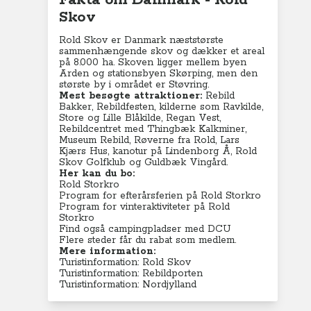
Fakta om Danmark - Rold
Skov
Rold Skov er Danmark næststørste
sammenhængende skov og dækker et areal
på 8.000 ha. Skoven ligger mellem byen
Arden og stationsbyen Skørping, men den
største by i området er Støvring.
Mest besøgte attraktioner:
Rebild
Bakker, Rebildfesten, kilderne som Ravkilde,
Store og Lille Blåkilde, Regan Vest,
Rebildcentret med Thingbæk Kalkminer,
Museum Rebild, Røverne fra Rold, Lars
Kjærs Hus, kanotur på Lindenborg Å, Rold
Skov Golfklub og Guldbæk Vingård.
Her kan du bo:
Rold Storkro
Program for efterårsferien på Rold Storkro
Program for vinteraktiviteter på Rold
Storkro
Find også campingpladser med DCU
Flere steder får du rabat som medlem.
Mere information:
Turistinformation: Rold Skov
Turistinformation: Rebildporten
Turistinformation: Nordjylland