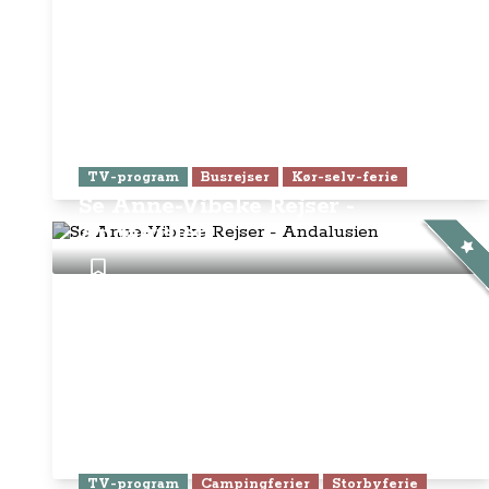
TV-program
Busrejser
Kør-selv-ferie
Se Anne-Vibeke Rejser -
Andalusien
TV-program
Campingferier
Storbyferie