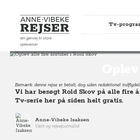
Tv-progr
Anne-Vibeke Rejser
din genvej til store
oplevelser
Destinationer
Europa
Danmark
Oplev alle fire år
Oplev 
Bemærk: denne rejse er betalt, dog uden redaktionel indflydels
Vi har besøgt Rold Skov på alle fire 
Tv-serie her på siden helt gratis.
Anne-Vibeke Isaksen
Vært og rejsejournalist