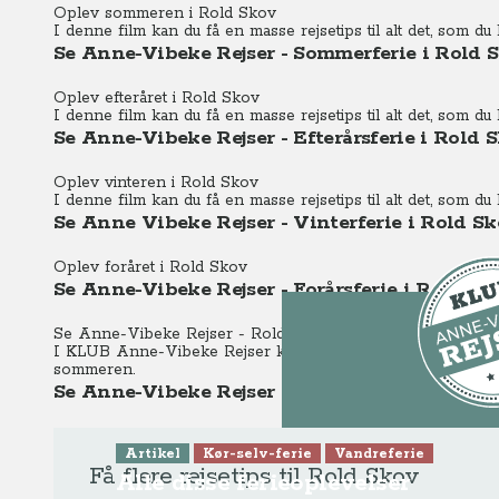
Oplev sommeren i Rold Skov
I denne film kan du få en masse rejsetips til alt det, som
Se Anne-Vibeke Rejser - Sommerferie i Rold 
Oplev efteråret i Rold Skov
I denne film kan du få en masse rejsetips til alt det, som d
Se Anne-Vibeke Rejser - Efterårsferie i Rold 
Oplev vinteren i Rold Skov
I denne film kan du få en masse rejsetips til alt det, som d
Se Anne Vibeke Rejser - Vinterferie i Rold S
Oplev foråret i Rold Skov
Se Anne-Vibeke Rejser - Forårsferie i Rold Sk
Se Anne-Vibeke Rejser - Rold Skov
I KLUB Anne-Vibeke Rejser
kan du ligeledes se et Tv-pro
sommeren.
Se Anne-Vibeke Rejser - Rold Skov
Dette er K
Artikel
Kør-selv-ferie
Vandreferie
Få flere rejsetips til Rold Skov
Alle disse ferieoplevelser
Gå til pr