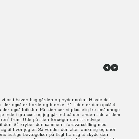
ter vi os i haven bag gården og nyder solen. Havde det
vor der også er borde og bænke. På laden er der opslået
der også toiletter. På stien ser vi pludselig tre små snoge
tige inde i græsset og jeg går ind på den anden side af dem
eren" frem. Ude på stien forsøger den at undvige.
til den. Så kryber den sammen i forsvarsstilling med
ig til hvor jeg er. Så vender den atter omkring og snor
ens hurtige bevægelser på flugt fra mig at skyde den -