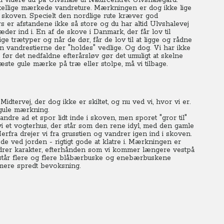
kal videre ud på Ulvshale til Naturcentret Ulvshalegård.
rskellige mærkede vandreture. Mærkningen er dog ikke lige
 i skoven. Specielt den nordlige rute kræver god
s er afstandene ikke så store og du har altid Ulvshalevej
æder ind i. En af de skove i Danmark, der får lov til
e trætyper og når de dør, får de lov til at ligge og rådne
un vandrestierne der "holdes" vedlige. Og dog. Vi har ikke
før det nedfaldne efterårsløv gør det umuligt at skelne
ste gule mærke på træ eller stolpe, må vi tilbage.
dtervej, der dog ikke er skiltet, og nu ved vi, hvor vi er.
gule mærkning.
dre ad et spor lidt inde i skoven, men sporet "gror til"
 vi et vogterhus, der står som den rene idyl, med den gamle
fra drejer vi fra grusstien og vandrer igen ind i skoven.
e ved jorden - rigtigt gode at klatre i. Mærkningen er
ndrer karakter, efterhånden som vi kommer længere vestpå
står flere og flere blåbærbuske og enebærbuskene
mere spredt bevoksning.