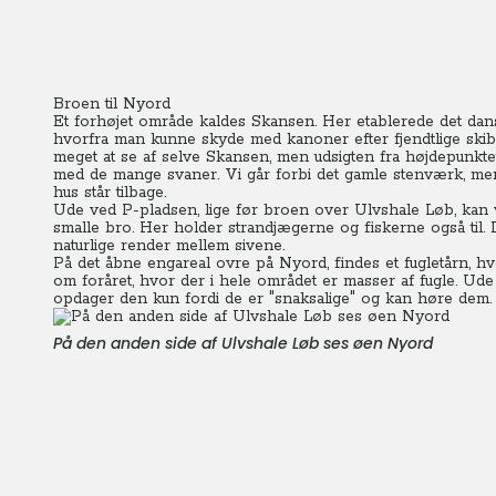
Broen til Nyord
Et forhøjet område kaldes Skansen. Her etablerede det danske
hvorfra man kunne skyde med kanoner efter fjendtlige skib,
meget at se af selve Skansen, men udsigten fra højdepunkt
med de mange svaner. Vi går forbi det gamle stenværk, men i
hus står tilbage.
Ude ved P-pladsen, lige før broen over Ulvshale Løb, kan vi
smalle bro.
Her holder strandjægerne og fiskerne også til. 
naturlige render mellem sivene.
På det åbne engareal ovre på Nyord, findes et fugletårn, hvor
om foråret, hvor der i hele området er masser af fugle. Ud
opdager den kun fordi de er "snaksalige" og kan høre dem.
På den anden side af Ulvshale Løb ses øen Nyord