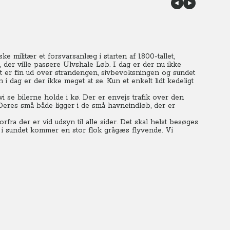
 militær et forsvarsanlæg i starten af 1800-tallet,
 der ville passere Ulvshale Løb.
I dag er der nu ikke
et er fin ud over strandengen, sivbevoksningen og sundet
 dag er der ikke meget at se. Kun et enkelt lidt kedeligt
 se bilerne holde i kø. Der er envejs trafik over den
Deres små både ligger i de små havneindløb, der er
fra der er vid udsyn til alle sider. Det skal helst besøges
e i sundet kommer en stor flok grågæs flyvende. Vi