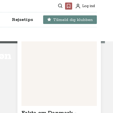
Søg
Favoritter
Log ind
Profil
Rejsetips
Tilmeld dig klubben
Møn