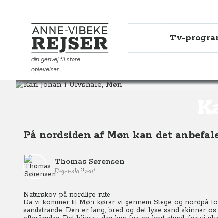
Tv-progr
Anne-Vibeke Rejser
din genvej til store
oplevelser
Destinationer
Europa
Danmark
Karl Johan i Ulvs
Ka
På nordsiden af Møn kan det anbefale
Thomas Sørensen
Rejseskribent
Naturskov på nordlige rute
Da vi kommer til Møn kører vi gennem Stege og nordpå for
sandstrande. Den er lang, bred og det lyse sand skinner os