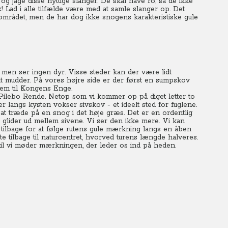
 og jage disse nyttige slanger. De skal have ro, så de ikke
! Lad i alle tilfælde være med at samle slanger op. Det
området, men de har dog ikke snogens karakteristiske gule
 men ser ingen dyr. Visse steder kan der være lidt
idt mudder. På vores højre side er der først en sumpskov
rem til Kongens Enge.
r Pilebo Rende. Netop som vi kommer op på diget letter to
langs kysten vokser sivskov - et ideelt sted for fuglene.
 at træde på en snog i det høje græs. Det er en ordentlig
 glider ud mellem sivene. Vi ser den ikke mere. Vi kan
tilbage for at følge rutens gule mærkning langs en åben
te tilbage til naturcentret, hvorved turens længde halveres.
 til vi møder mærkningen, der leder os ind på heden.