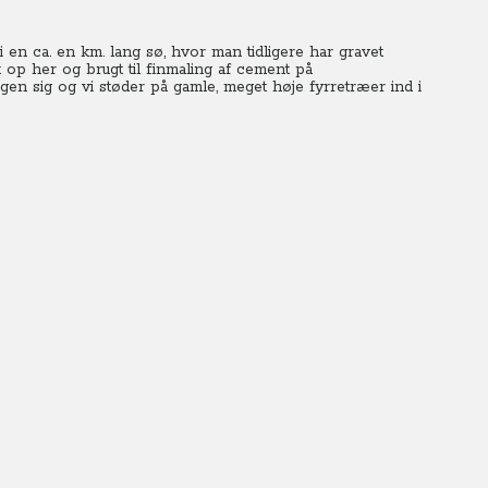
i en ca. en km. lang sø, hvor man tidligere har gravet
et op her og brugt til finmaling af cement på
en sig og vi støder på gamle, meget høje fyrretræer ind i