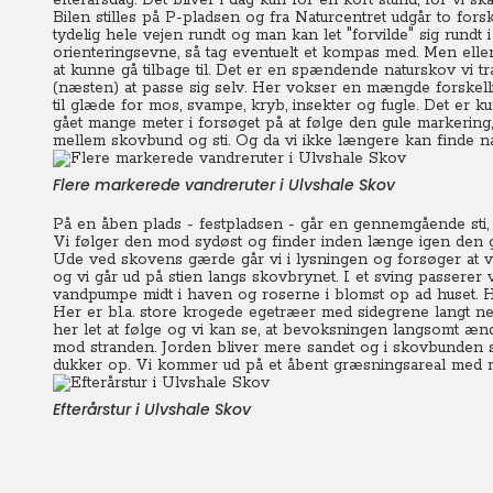
efterårsdag. Det bliver i dag kun for en kort stund, for vi s
Bilen stilles på P-pladsen og fra Naturcentret udgår to fo
tydelig hele vejen rundt og man kan let "forvilde" sig rundt
orienteringsevne, så tag eventuelt et kompas med.
Men eller
at kunne gå tilbage til. Det er en spændende naturskov vi tr
(næsten) at passe sig selv. Her vokser en mængde forskellig
til glæde for mos, svampe, kryb, insekter og fugle. Det er k
gået mange meter i forsøget på at følge den gule markering, 
mellem skovbund og sti. Og da vi ikke længere kan finde næ
Flere markerede vandreruter i Ulvshale Skov
På en åben plads - festpladsen - går en gennemgående sti, Mi
Vi følger den mod sydøst og finder inden længe igen den 
Ude ved skovens gærde går vi i lysningen og forsøger at van
og vi går ud på stien langs skovbrynet. I et sving passerer
vandpumpe midt i haven og roserne i blomst op ad huset. Her
Her er bl.a. store krogede egetræer med sidegrene langt ned
her let at følge og vi kan se, at bevoksningen langsomt æ
mod stranden. Jorden bliver mere sandet og i skovbunden 
dukker op. Vi kommer ud på et åbent græsningsareal med 
Efterårstur i Ulvshale Skov