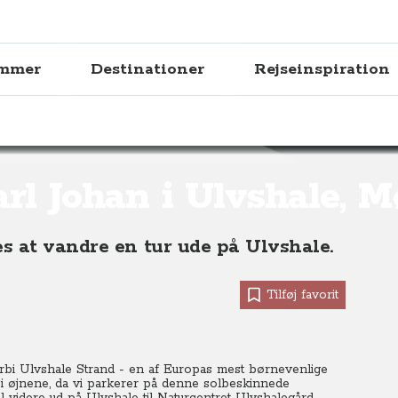
ammer
Destinationer
Rejseinspiration
hale, Møn
rl Johan i Ulvshale, 
s at vandre en tur ude på Ulvshale.
Tilføj favorit
bi Ulvshale Strand - en af Europas mest børnevenlige
 i øjnene, da vi parkerer på denne solbeskinnede