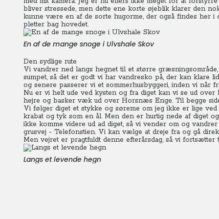
med mit kamera.
Jeg er nu ellers ikke meget for at forstyrre
bliver stressede, men dette ene korte øjeblik klarer den nok
kunne være en af de sorte hugorme, der også findes her i 
pletter bag hovedet.
En af de mange snoge i Ulvshale Skov
Den sydlige rute
Vi vandrer ned langs hegnet til et større græsningsområde,
sumpet, så det er godt vi har vandresko på, der kan klare l
og senere passerer vi et sommerhusbyggeri, inden vi når f
Nu er vi helt ude ved kysten og fra diget kan vi se ud ove
hejre og basker væk ud over Horsnæs Enge. Til begge sider 
Vi følger diget et stykke og søreme om jeg ikke er lige ved
krabat og tyk som en ål. Men den er hurtig nede af diget og
ikke komme videre ud ad diget, så vi vender om og vandrer 
grusvej - Telefonstien. Vi kan vælge at dreje fra og gå direk
Men vejret er pragtfuldt denne efterårsdag, så vi fortsætter
Langs et levende hegn