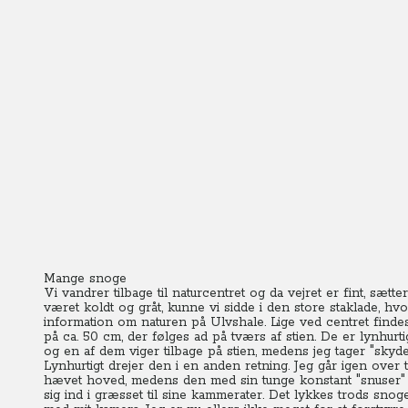
Mange snoge
Vi vandrer tilbage til naturcentret og da vejret er fint, sæt
været koldt og gråt, kunne vi sidde i den store staklade, h
information om naturen på Ulvshale. Lige ved centret findes 
på ca. 50 cm, der følges ad på tværs af stien. De er lynhur
og en af dem viger tilbage på stien, medens jeg tager "skyd
Lynhurtigt drejer den i en anden retning. Jeg går igen over 
hævet hoved, medens den med sin tunge konstant "snuser" s
sig ind i græsset til sine kammerater. Det lykkes trods snog