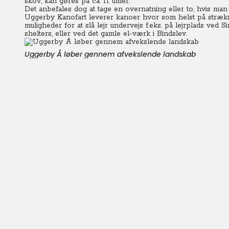
skov, kan gøres på ca. 11 timer.
Det anbefales dog at tage en overnatning eller to, hvis man
Uggerby Kanofart leverer kanoer hvor som helst på strækni
muligheder for at slå lejr undervejs f.eks. på lejrplads ved
shelters, eller ved det gamle el-værk i Bindslev.
Uggerby Å løber gennem afvekslende landskab