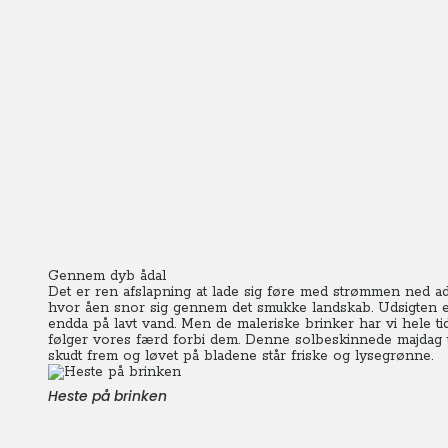
Gennem dyb ådal
Det er ren afslapning at lade sig føre med strømmen ned ad å
hvor åen snor sig gennem det smukke landskab.
Udsigten e
endda på lavt vand. Men de maleriske brinker har vi hele ti
følger vores færd forbi dem.
Denne solbeskinnede majdag ud
skudt frem og løvet på bladene står friske og lysegrønne.
Heste på brinken