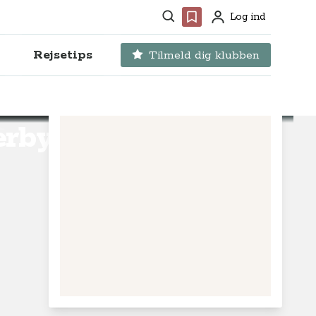
Søg
Favoritter
Log ind
Profil
Rejsetips
Tilmeld dig klubben
rby Å,