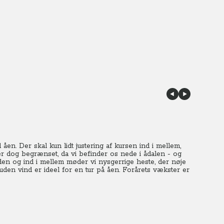
en. Der skal kun lidt justering af kursen ind i mellem,
r dog begrænset, da vi befinder os nede i ådalen - og
den og ind i mellem møder vi nysgerrige heste, der nøje
en vind er ideel for en tur på åen. Forårets vækster er