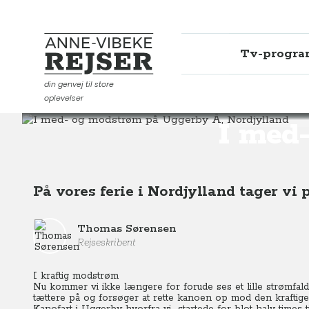
Tv-progr
Anne-Vibeke Rejser
din genvej til store
oplevelser
Destinationer
Europa
Danmark
I med- og modstr
I med
På vores ferie i Nordjylland tager vi
Thomas Sørensen
Rejseskribent
I kraftig modstrøm
Nu kommer vi ikke længere for forude ses et lille strømfald
tættere på og forsøger at rette kanoen op mod den kraftig