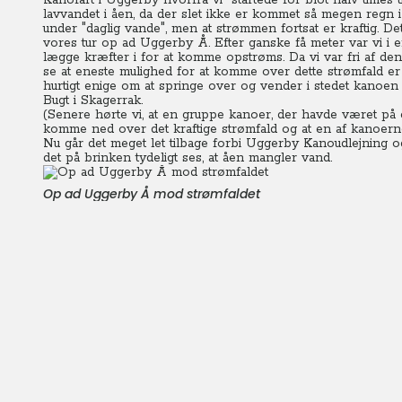
Kanofart i Uggerby hvorfra vi startede for blot halv times ti
lavvandet i åen, da der slet ikke er kommet så megen regn i
under "daglig vande", men at strømmen fortsat er kraftig. De
vores tur op ad Uggerby Å. Efter ganske få meter var vi i 
lægge kræfter i for at komme opstrøms. Da vi var fri af de
se at eneste mulighed for at komme over dette strømfald er 
hurtigt enige om at springe over og vender i stedet kanoe
Bugt i Skagerrak.
(Senere hørte vi, at en gruppe kanoer, der havde været på 
komme ned over det kraftige strømfald og at en af kanoern
Nu går det meget let tilbage forbi Uggerby Kanoudlejning og
det på brinken tydeligt ses, at åen mangler vand.
Op ad Uggerby Å mod strømfaldet