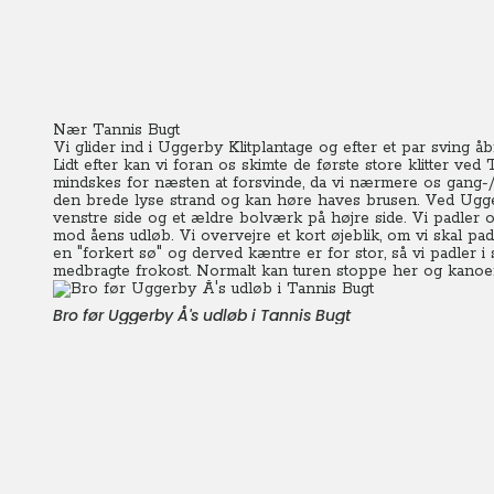
Nær Tannis Bugt
Vi glider ind i Uggerby Klitplantage og efter et par sving 
Lidt efter kan vi foran os skimte de første store klitter ve
mindskes for næsten at forsvinde, da vi nærmere os gang-/cy
den brede lyse strand og kan høre haves brusen. Ved Ugge
venstre side og et ældre bolværk på højre side.
Vi padler o
mod åens udløb. Vi overvejre et kort øjeblik, om vi skal pa
en "forkert sø" og derved kæntre er for stor, så vi padler i 
medbragte frokost.
Normalt kan turen stoppe her og kanoern
Bro før Uggerby Å's udløb i Tannis Bugt