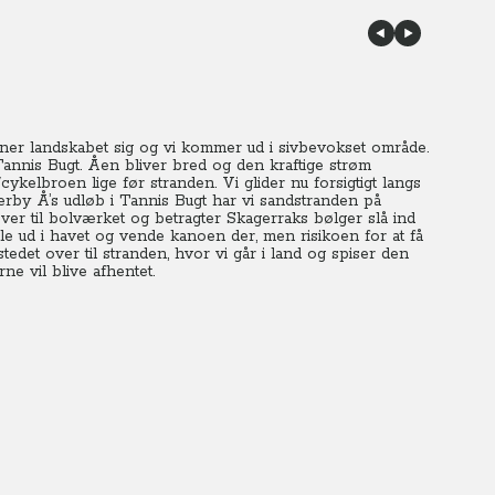
åbner landskabet sig og vi kommer ud i sivbevokset område.
d Tannis Bugt. Åen bliver bred og den kraftige strøm
kelbroen lige før stranden. Vi glider nu forsigtigt langs
rby Å’s udløb i Tannis Bugt har vi sandstranden på
ver til bolværket og betragter Skagerraks bølger slå ind
dle ud i havet og vende kanoen der, men risikoen for at få
stedet over til stranden, hvor vi går i land og spiser den
e vil blive afhentet.