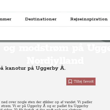
ammer
Destinationer
Rejseinspiration
øm på Uggerby Å, Nordjylland
- og modstrøm på Ugge
Nordjylland
 på kanotur på Uggerby Å.
Tilføj favorit
 ned over nogle sten der stikker op af vandet. Vi padler
e strøm. Vi er på Uggerby Å og er padlet fra Uggerby