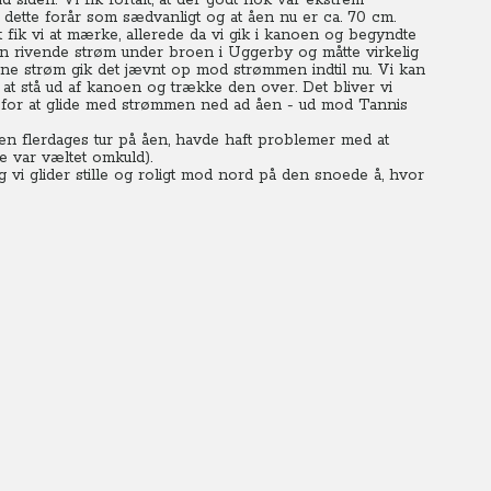
d siden. Vi fik fortalt, at der godt nok var ekstrem
 dette forår som sædvanligt og at åen nu er ca. 70 cm.
t fik vi at mærke, allerede da vi gik i kanoen og begyndte
en rivende strøm under broen i Uggerby og måtte virkelig
nne strøm gik det jævnt op mod strømmen indtil nu. Vi kan
at stå ud af kanoen og trække den over. Det bliver vi
n for at glide med strømmen ned ad åen - ud mod Tannis
en flerdages tur på åen, havde haft problemer med at
e var væltet omkuld).
 vi glider stille og roligt mod nord på den snoede å, hvor