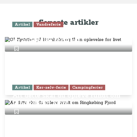
Seneste artikler
Artikel
Vandreferie
Gå Kyststien på Bornholm og få
en oplevelse for livet
Artikel
Kør-selv-ferie
Campingferier
Alt dette skal du opleve rundt om
Ringkøbing Fjord