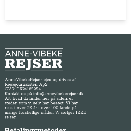
Anne-Vibeke Rejser
AnneVibekeRejser ejes og drives af
Rejsejournalisten ApS
CVR: DK
26185254
Kontakt os på
info@annevibekerejser.dk
Alt, hvad du finder her på siden, er
steder, som vi selv har besøgt. Vi har
rejst i over 25 år i over 100 lande på
mange forskellige måder. Vi sælger IKKE
rejser.
Betalingsmetoder