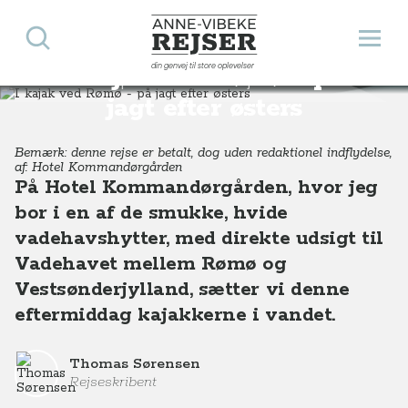
Søg
Åbn 
Anne-Vibeke Rejser
din genvej til store oplevelser
I kajak ved Rømø - på
Destinationer
Europa
Danmark
I kajak ved Rømø - på jagt efter østers
jagt efter østers
Bemærk: denne rejse er betalt, dog uden redaktionel indflydelse,
af: Hotel Kommandørgården
På Hotel Kommandørgården, hvor jeg
bor i en af de smukke, hvide
vadehavshytter, med direkte udsigt til
Vadehavet mellem Rømø og
Vestsønderjylland, sætter vi denne
eftermiddag kajakkerne i vandet.
Thomas Sørensen
Rejseskribent