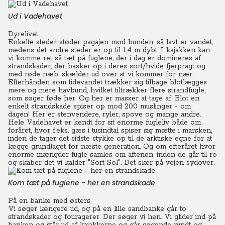
Ud i Vadehavet
Dyrelivet
Enkelte steder støder pagajen mod bunden, så lavt er vandet,
medens det andre steder er op til 1,4 m dybt. I kajakken kan
vi komme ret så tæt på fuglene, der i dag er domineres af
strandskader, der basker op i deres sort/hvide fjerpragt og
med røde næb, skælder ud over at vi kommer for nær.
Efterhånden som tidevandet trækker sig tilbage blotlægges
mere og mere havbund, hvilket tiltrækker flere strandfugle,
som søger føde her. Og her er masser at tage af. Blot en
enkelt strandskade spiser op mod 200 muslinger - om
dagen!
Her er stenvendere, ryler, spove og mange andre.
Hele Vadehavet er kendt for sit enorme fugleliv både om
foråret, hvor f.eks. gæs i tusindtal spiser sig mætte i marsken,
inden de tager det sidste stykke op til de arktiske egne for at
lægge grundlaget for næste generation. Og om efteråret hvor
enorme mængder fugle samles om aftenen, inden de går til ro
og skaber det vi kalder "Sort Sol". Det sker på vejen sydover.
Kom tæt på fuglene - her en strandskade
På en banke med østers
Vi søger længere ud, og på en lille sandbanke går to
strandskader og fouragerer. Der søger vi hen. Vi glider ind på