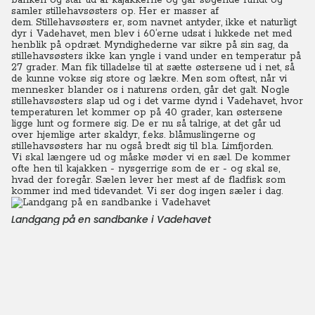
banken og står ud af kajakkerne og går søgende rundt og
samler stillehavsøsters op. Her er masser af
dem.
Stillehavsøsters er, som navnet antyder, ikke et naturligt
dyr i Vadehavet, men blev i 60’erne udsat i lukkede net med
henblik på opdræt. Myndighederne var sikre på sin sag, da
stillehavsøsters ikke kan yngle i vand under en temperatur på
27 grader. Man fik tilladelse til at sætte østersene ud i net, så
de kunne vokse sig store og lækre.
Men som oftest, når vi
mennesker blander os i naturens orden, går det galt. Nogle
stillehavsøsters slap ud og i det varme dynd i Vadehavet, hvor
temperaturen let kommer op på 40 grader, kan østersene
ligge lunt og formere sig. De er nu så talrige, at det går ud
over hjemlige arter skaldyr, f.eks. blåmuslingerne og
stillehavsøsters har nu også bredt sig til bl.a. Limfjorden.
Vi skal længere ud og måske møder vi en sæl. De kommer
ofte hen til kajakken - nysgerrige som de er - og skal se,
hvad der foregår. Sælen lever her mest af de fladfisk som
kommer ind med tidevandet. Vi ser dog ingen sæler i dag.
Landgang på en sandbanke i Vadehavet