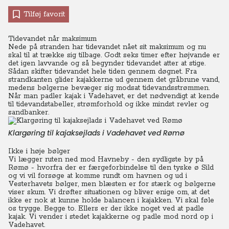
Tilføj favorit
Tidevandet når maksimum
Nede på stranden har tidevandet nået sit maksimum og nu
skal til at trække sig tilbage. Godt seks timer efter højvande er
det igen lavvande og så begynder tidevandet atter at stige.
Sådan skifter tidevandet hele tiden gennem døgnet. Fra
strandkanten glider kajakkerne ud gennem det gråbrune vand,
medens bølgerne bevæger sig modsat tidevandsstrømmen.
Når man padler kajak i Vadehavet, er det nødvendigt at kende
til tidevandstabeller, strømforhold og ikke mindst revler og
sandbanker.
Klargøring til kajaksejlads i Vadehavet ved Rømø
Ikke i høje bølger
Vi lægger ruten ned mod Havneby - den sydligste by på
Rømø - hvorfra der er færgeforbindelse til den tyske ø Sild
og vi vil forsøge at komme rundt om havnen og ud i
Vesterhavets bølger, men blæsten er for stærk og bølgerne
viser skum. Vi drøfter situationen og bliver enige om, at det
ikke er nok at kunne holde balancen i kajakken. Vi skal føle
os trygge. Begge to. Ellers er der ikke noget ved at padle
kajak.
Vi vender i stedet kajakkerne og padle mod nord op i
Vadehavet.