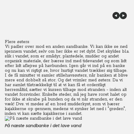
Flere østers
Vi padler over mod en anden sandbanke. Vi kan ikke se ned
igennem vandet, selv om her ikke er ret dybt. Det skyldes bl.a.
slik i vandet, som er smådyr, plantedele, mudder og andet
organisk materiale, der bæres ind med tidevandet og som lidt
efter lidt aflejres på havbunden.
Igen går vi ind på en banke
og nu kan vi rigtigt se, hvor hurtigt vandet trækker sig tilbage.
I de få minutter vi samler stillehavsøsters, når banken at blive
mere end dobbelt så stor. Og det vrimler med østers.
Da vi
har samlet tilstrækkeligt til at vi kan få et ordentligt
herremåltid, sætter vi kursen tilbage mod stranden - inden alt
vandet forsvinder.
Enkelte steder, må jeg have roret halet op
for ikke at skrabe på bunden og da vi når stranden, er den
væk! Dvs. vi mødes af en bred mudderkyst, som vi bærer
kajakkerne op gennem, medens vi synker let ned i "grøden",
inden vi kan sætte kajakkerne i sandet.
På næste sandbanke i det lave vand