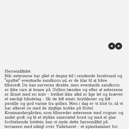
Herremåltidet
Når østersene har gået et døgns tid i rendende ferskvand og
"spyttet" eventuelle sandkorn ud, er de klar til at blive
tilberedt. De kan serveres direkte, men eventuelle sandkorn
er ikke rare at knase på. Grillen tændes og efter at østersene
er åbnet med en kniv - hvilket ikke altid er lige let og kræver
et særligt håndelag - får de lidt smør, krydderier og lidt
persille og god varme fra grillen.
Men i dag er vi blot to, så vi
har allieret os med de dygtige kokke på Hotel
Kommandørgården, som tilbereder østersene med cognac og
andet godt, og til et stykke smørristet brød og med et glas
forfriskende hvidvin, kan vi nyde dette herremåltid på
terrassen med udsigt over Vadehavet - et spisekammer for