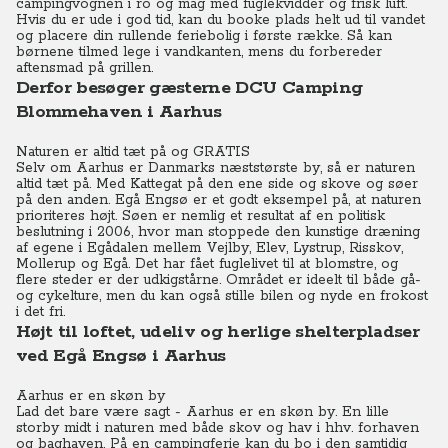
campingvognen i ro og mag med fuglekvidder og frisk luft.
Hvis du er ude i god tid, kan du booke plads helt ud til vandet
og placere din rullende feriebolig i første række. Så kan
børnene tilmed lege i vandkanten, mens du forbereder
aftensmad på grillen.
Derfor besøger gæsterne DCU Camping
Blommehaven i Aarhus
Naturen er altid tæt på og GRATIS
Selv om Aarhus er Danmarks næststørste by, så er naturen
altid tæt på. Med Kattegat på den ene side og skove og søer
på den anden. Egå Engsø er et godt eksempel på, at naturen
prioriteres højt. Søen er nemlig et resultat af en politisk
beslutning i 2006, hvor man stoppede den kunstige dræning
af egene i Egådalen mellem Vejlby, Elev, Lystrup, Risskov,
Mollerup og Egå. Det har fået fuglelivet til at blomstre, og
flere steder er der udkigstårne. Området er ideelt til både gå-
og cykelture, men du kan også stille bilen og nyde en frokost
i det fri.
Højt til loftet, udeliv og herlige shelterpladser
ved Egå Engsø i Aarhus
Aarhus er en skøn by
Lad det bare være sagt - Aarhus er en skøn by. En lille
storby midt i naturen med både skov og hav i hhv. forhaven
og baghaven. På en campingferie kan du bo i den samtidig