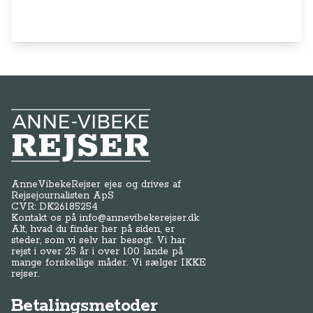
Anne-Vibeke Rejser
AnneVibekeRejser ejes og drives af
Rejsejournalisten ApS
CVR: DK
26185254
Kontakt os på
info@annevibekerejser.dk
Alt, hvad du finder her på siden, er
steder, som vi selv har besøgt. Vi har
rejst i over 25 år i over 100 lande på
mange forskellige måder. Vi sælger IKKE
rejser.
Betalingsmetoder