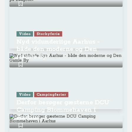
Video
Storbyferie
Nyd vidunderlige Aarhus -
både den moderne og Den
Gamle By
Video
Campingferier
Derfor besøger gæsterne DCU
Camping Blommehaven i
Aarhus