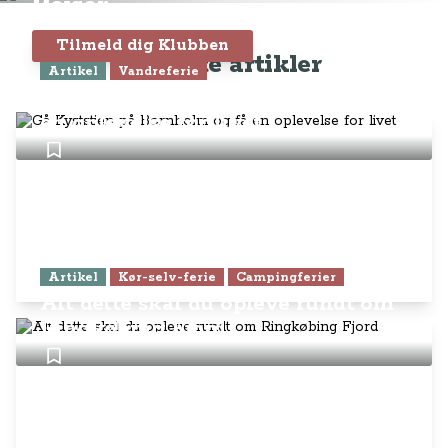
Rejser
Tilmeld dig Klubben
Seneste artikler
Artikel
Vandreferie
Gå Kyststien på Bornholm og få
en oplevelse for livet
Artikel
Kør-selv-ferie
Campingferier
Alt dette skal du opleve rundt om
Ringkøbing Fjord