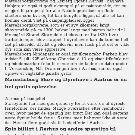
Marselisborgskovene og Lisbjerg ligger i Aarhus' baghave
Lisbjerg er også et godt eksempel på et naturområde, der nu
er gjort tilgængeligt for alle. Naturlegepladser og flotte
shelters, som kvit og frit kan benyttes, ligger, så alle let kan
komme dertil. Tæt på campingpladsen ligger
Marselisborgskovene, som er et syv kilometer langt
skovområde på ca. 1300 hektar langs med bugten helt ud til
Moesgård Strand. Store dele af skoven er fra 1820, hvor
træfældningen blev stoppet. I dyrehaven kan du komme helt
tæt på sikavildt, dåvildt og vildsvin, men husk på at det er vilde
dyr, som kan være aggressive.
Marselisborg Mindepark er også frit tilgængelig. Parken blev
indviet 5. juli 1925 af kong Christian d. 10. og viser friluftskunst
og mindemærker f.eks. til minde om de faldne soldater under
1. Verdenskrig. Når Dronningen bor i Aarhus, kan du også
opleve et vagtskifte ganske gratis.
Marselisborg Skov og Dyrehave i Aarhus er en
hel gratis oplevelse
Aarhus på budgettet
Storbyferie har med god grund ry for at være en af dyreste
ferieformer, der findes. Mange overraskes efter hjemkomst
over, hvor meget de egentlig har brugt. Det kan også sagtens
være dyrt at holde ferie i Aarhus, men behøver ikke at være
det. Her er flere gode råd til budgetferie i Aarhus.
Spis billigt i Aarhus og andre sparetips til