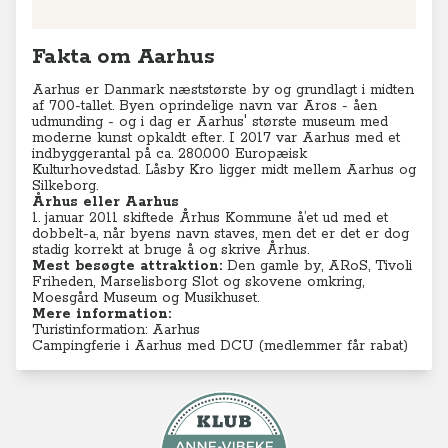
Fakta om Aarhus
Aarhus er Danmark næststørste by og grundlagt i midten
af 700-tallet. Byen oprindelige navn var Aros - åen
udmunding - og i dag er Aarhus' største museum med
moderne kunst opkaldt efter. I 2017 var Aarhus med et
indbyggerantal på ca. 280.000 Europæisk
Kulturhovedstad. Låsby Kro ligger midt mellem Aarhus og
Silkeborg.
Århus eller Aarhus
1. januar 2011 skiftede Århus Kommune å’et ud med et
dobbelt-a, når byens navn staves, men det er det er dog
stadig korrekt at bruge å og skrive Århus.
Mest besøgte attraktion:
Den gamle by, ARoS, Tivoli
Friheden, Marselisborg Slot og skovene omkring,
Moesgård Museum og Musikhuset.
Mere information:
Turistinformation: Aarhus
Campingferie i Aarhus med DCU (medlemmer får rabat)