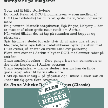
storbyferie på budgettet
Gode råd til billig storbyferie
Bo billigt: F.eks. på DCU Blommehaven – som medlem af
DCU (se faktaboks) får du rabat, gratis, børn, Wi-Fi og meget
mere.
Brug naturen: Marselisborgskoven, Egå Engsø, Lisbjerg – der
er masser af skøn gratis natur rundt om Aarhus.
Når vejret tillader det, så tag på stranden med tæpper og
picnickurv.
Spis hjemme i stedet for ude. Hvis du vil spise ude, så tag i
Mejlgade, hvor nye billige gadekøkkener byder på skøn mad.
Husk cykler, så sparer du bybus eller dyr parkering.
Flere attraktioner i Aarhus tilbyder DCU-medlemmer rabat på
entréen.
Gratis musikoplevelser – flere gange, især om sommeren, er
der gratis koncerter i Aarhus centrum.
Gratis legepladser – mange steder i Aarhus kan du finde
gratis legepladser til børn i alle aldre.
Hold øje med udsalg – på gågaden og i Bruuns Galleri kan du
under udsalg gøre flere røverkøb.
Se Anne-Vibeke Rejser - Aarhus (Classic)