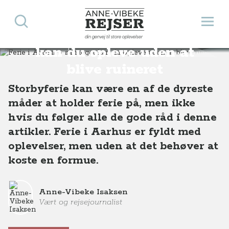
Søg
Åbn 
Anne-Vibeke Rejser
Ferie i Aarhus - så meget
din genvej til store oplevelser
Destinationer
Europa
Danmark
Ferie i Aarhus - så meget kan du opleve uden at blive ruineret
kan du opleve uden at
blive ruineret
Storbyferie kan være en af de dyreste
måder at holder ferie på, men ikke
hvis du følger alle de gode råd i denne
artikler. Ferie i Aarhus er fyldt med
oplevelser, men uden at det behøver at
koste en formue.
Anne-Vibeke Isaksen
Vært og rejsejournalist