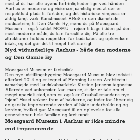
med, at du har alle byens fortrinligheder lige ved hånden.
Aarhus er moderne og visionær, samtidig med at der er
respektfuld plads til fortiden, og det historiske vingesus er
aldrig langt væk. Kunstmuseet ARoS er den diametrale
modsætning til Den Gamle By, mens du på Moesgaard
Museum – også kaldet MOMU - rejser tilbage i tiden på den
mest moderne måde, du kan forestille dig. På alle tre
attraktioner holdes respekten for budskabet og oplevelsen
intakt, og det gør det til noget helt særligt.
Nyd vidunderlige Aarhus - både den moderne
og Den Gamle By
Moesgaard Museum er fantastisk
Den nye udstillingsbygning Moesgaard Museum blev indviet i
efteråret 2014 og er tegnet af Henning Larsen Architects i
samarbejde med landskabsarkitekt Kirstine Jensens tegnestue.
Allerede ved ankomsten kan man se, at der er tale om et
meget specielt sted, som nu også er Grauballemandens nye
”hjem”. Huset vokser frem af bakkerne, og indenfor åbner sig
en ganske imponerende verden af både underholdning og
lærdom, hvilket gør Moesgaard til en oplevelse for alle
generationer, hele familien og året rundt.
Moesgaard Museum i Aarhus er ikke mindre
end imponerende