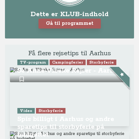
Dette er KLUB-indhold
Gå til programmet
Få flere rejsetips til Aarhus
TV-program
Campingferier
Storbyferie
Se Anne-Vibeke Rejser - Aarhus
Video
Storbyferie
Spis billigt i Aarhus og andre
sparetips til storbyferie på
budgettet