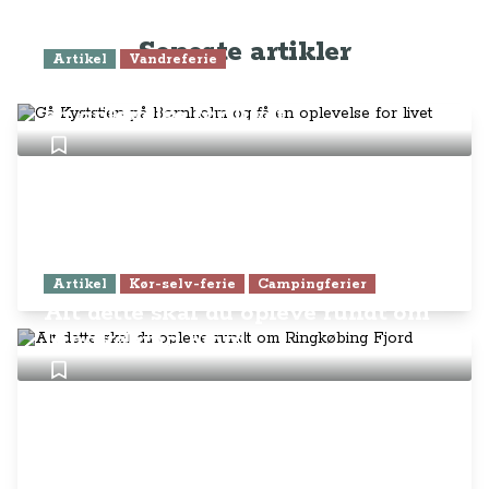
Seneste artikler
Artikel
Vandreferie
Gå Kyststien på Bornholm og få
en oplevelse for livet
Artikel
Kør-selv-ferie
Campingferier
Alt dette skal du opleve rundt om
Ringkøbing Fjord