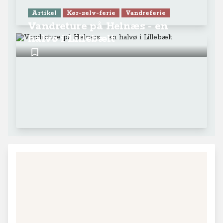
Artikel
Kør-selv-ferie
Vandreferie
Vandreture på Helnæs - en
halvø i Lillebælt