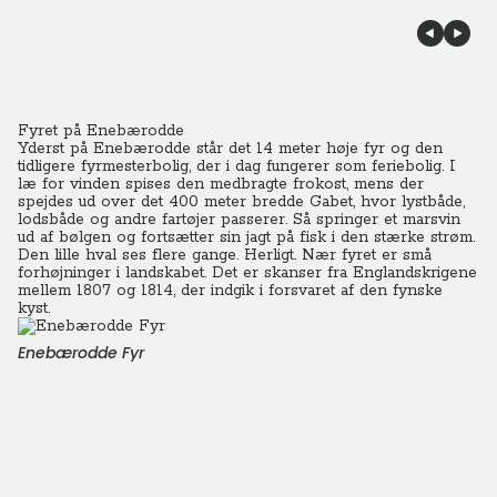
Fyret på Enebærodde
Yderst på Enebærodde står det 14 meter høje fyr og den
tidligere fyrmesterbolig, der i dag fungerer som feriebolig. I
læ for vinden spises den medbragte frokost, mens der
spejdes ud over det 400 meter bredde Gabet, hvor lystbåde,
lodsbåde og andre fartøjer passerer.
Så springer et marsvin
ud af bølgen og fortsætter sin jagt på fisk i den stærke strøm.
Den lille hval ses flere gange. Herligt. Nær fyret er små
forhøjninger i landskabet. Det er skanser fra Englandskrigene
mellem 1807 og 1814, der indgik i forsvaret af den fynske
kyst.
Enebærodde Fyr