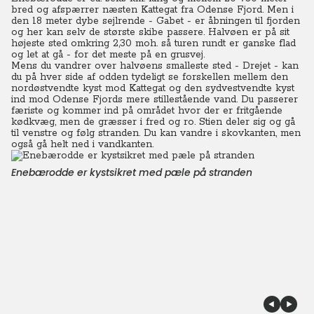
bred og afspærrer næsten Kattegat fra Odense Fjord. Men i
den 18 meter dybe sejlrende - Gabet - er åbningen til fjorden
og her kan selv de største skibe passere. Halvøen er på sit
højeste sted omkring 2,30 moh. så turen rundt er ganske flad
og let at gå - for det meste på en grusvej.
Mens du vandrer over halvøens smalleste sted - Drejet - kan
du på hver side af odden tydeligt se forskellen mellem den
nordøstvendte kyst mod Kattegat og den sydvestvendte kyst
ind mod Odense Fjords mere stillestående vand.
Du
passerer
færiste og kommer ind på området hvor der er fritgående
kødkvæg, men de græsser i fred og ro. Stien deler sig og gå
til venstre og følg stranden. Du kan vandre i skovkanten, men
også gå helt ned i vandkanten.
Enebærodde er kystsikret med pæle på stranden