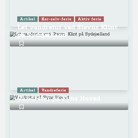
Artikel
Kør-selv-ferie
Aktiv ferie
Let vandretur ved Stevns Klint
på Sydsjælland
Artikel
Vandreferie
Vandretur på Fyns Hoved