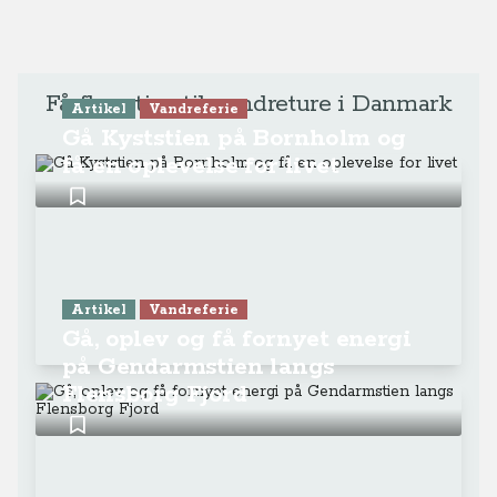
Få flere tips til vandreture i Danmark
Artikel
Vandreferie
Gå Kyststien på Bornholm og
få en oplevelse for livet
Artikel
Vandreferie
Gå, oplev og få fornyet energi
på Gendarmstien langs
Flensborg Fjord