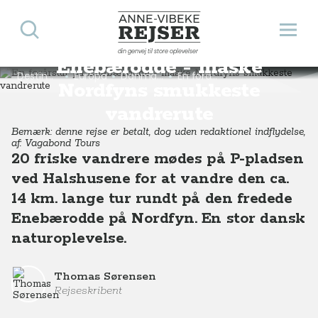
Søg
Åbn 
En forårstur på
Anne-Vibeke Rejser
din genvej til store oplevelser
Enebærodde - måske
Destinationer
Europa
Danmark
En forårstur på Enebærodde - måske Nordfyns smukkeste vandrerute
Nordfyns smukkeste
vandrerute
Bemærk: denne rejse er betalt, dog uden redaktionel indflydelse,
af: Vagabond Tours
20 friske vandrere mødes på P-pladsen
ved Halshusene for at vandre den ca.
14 km. lange tur rundt på den fredede
Enebærodde på Nordfyn. En stor dansk
naturoplevelse.
Thomas Sørensen
Rejseskribent