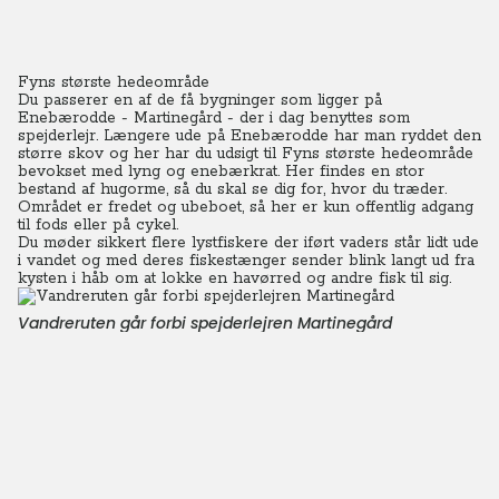
Fyns største hedeområde
Du passerer en af de få bygninger som ligger på
Enebærodde - Martinegård - der i dag benyttes som
spejderlejr. Længere ude på Enebærodde har man ryddet den
større skov og her har du udsigt til Fyns største hedeområde
bevokset med lyng og enebærkrat. Her findes en stor
bestand af hugorme, så du skal se dig for, hvor du træder.
Området er fredet og ubeboet, så her er kun offentlig adgang
til fods eller på cykel.
Du møder sikkert flere lystfiskere der iført vaders står lidt ude
i vandet og med deres fiskestænger sender blink langt ud fra
kysten i håb om at lokke en havørred og andre fisk til sig.
Vandreruten går forbi spejderlejren Martinegård