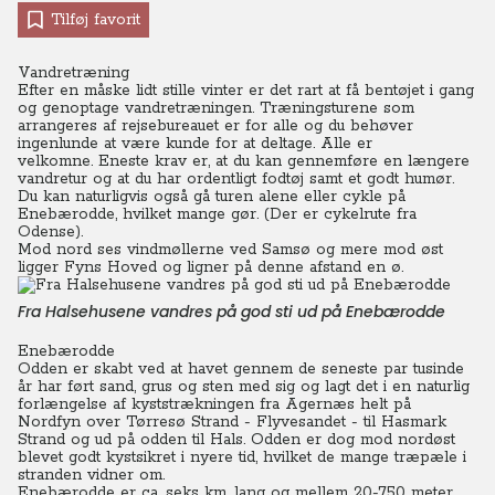
Tilføj favorit
Vandretræning
Efter en måske lidt stille vinter er det rart at få bentøjet i gang
og genoptage vandretræningen.
Træningsturene som
arrangeres af rejsebureauet er for alle og du behøver
ingenlunde at være kunde for at deltage. Alle er
velkomne.
Eneste krav er, at du kan gennemføre en længere
vandretur og at du har ordentligt fodtøj samt et godt humør.
Du kan naturligvis også gå turen alene eller cykle på
Enebærodde, hvilket mange gør. (Der er cykelrute fra
Odense).
Mod nord ses vindmøllerne ved Samsø og mere mod øst
ligger Fyns Hoved og ligner på denne afstand en ø.
Fra Halsehusene vandres på god sti ud på Enebærodde
Enebærodde
Odden er skabt ved at havet gennem de seneste par tusinde
år har ført sand, grus og sten med sig og lagt det i en naturlig
forlængelse af kyststrækningen fra Agernæs helt på
Nordfyn over Tørresø Strand - Flyvesandet - til Hasmark
Strand og ud på odden til Hals.
Odden er dog mod nordøst
blevet godt kystsikret i nyere tid, hvilket de mange træpæle i
stranden vidner om.
Enebærodde er ca. seks km. lang og mellem 20-750 meter