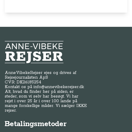
Anne-Vibeke Rejser
AnneVibekeRejser ejes og drives af
Rejsejournalisten ApS
CVR: DK
26185254
Kontakt os på
info@annevibekerejser.dk
Alt, hvad du finder her på siden, er
steder, som vi selv har besøgt. Vi har
rejst i over 25 år i over 100 lande på
mange forskellige måder. Vi sælger IKKE
rejser.
Betalingsmetoder