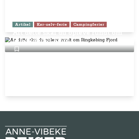
Artikel
Kør-selv-ferie
Campingferier
Alt dette skal du opleve rundt om
Ringkøbing Fjord