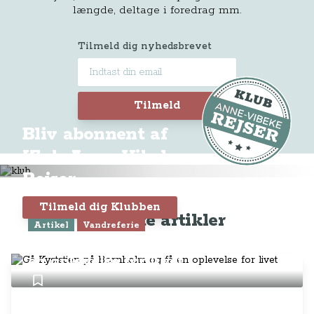
længde, deltage i foredrag mm.
Tilmeld dig nyhedsbrevet
Tilmeld
Bliv abonnent af
Klub Anne-Vibeke
Rejser
Tilmeld dig Klubben
Seneste artikler
Artikel
Vandreferie
Gå Kyststien på Bornholm og få
en oplevelse for livet