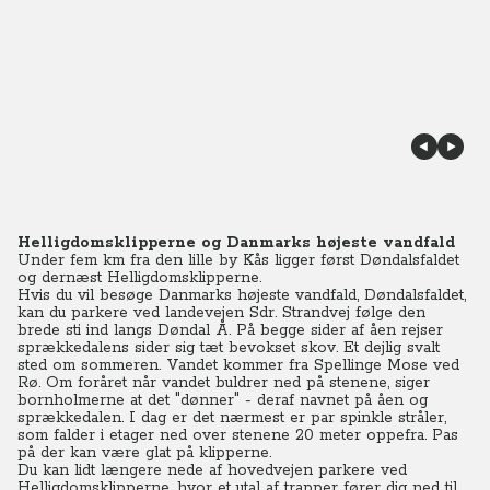
Helligdomsklipperne og Danmarks højeste vandfald
Under fem km fra den lille by Kås ligger først Døndalsfaldet
og dernæst Helligdomsklipperne.
Hvis du vil besøge Danmarks højeste vandfald, Døndalsfaldet,
kan du parkere ved landevejen Sdr. Strandvej følge den
brede sti ind langs Døndal Å. På begge sider af åen rejser
sprækkedalens sider sig tæt bevokset skov. Et dejlig svalt
sted om sommeren. Vandet kommer fra Spellinge Mose ved
Rø. Om foråret når vandet buldrer ned på stenene, siger
bornholmerne at det "dønner" - deraf navnet på åen og
sprækkedalen. I dag er det nærmest er par spinkle stråler,
som falder i etager ned over stenene 20 meter oppefra. Pas
på der kan være glat på klipperne.
Du kan lidt længere nede af hovedvejen parkere ved
Helligdomsklipperne, hvor et utal af trapper fører dig ned til