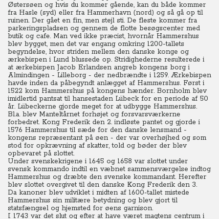
Østersøen og hvis du kommer gående, kan du både kommer
fra Hasle (syd) eller fra Hammerhavn (nord) og så gå op til
ruinen. Der gået en fin, men stejl sti. De fleste kommer fra
parkeringspladsen og gennem de flotte besøgscenter med
butik og cafe. Man ved ikke præcist, hvornår Hammershus
blev bygget, men det var engang omkring 1200-tallets
begyndelse, hvor striden mellem den danske konge og
ærkebispen i Lund blussede op. Stridighederne resulterede i
at ærkebispen Jacob Erlandsen angreb kongens borg i
Almindingen - Lilleborg - der nedbrændte i 1259. Ærkebispen
havde inden da påbegyndt anlægget af Hammershus. Først i
1522 kom Hammershus på kongens hænder. Bornholm blev
imidlertid pantsat til hansestaden Lübeck for en periode af 50
år. Lübeckerne gjorde meget for at udbygge Hammershus.
Bl.a. blev Manteltårnet forhøjet og forsvarsværkerne
forbedret. Kong Frederik den 2. indløste pantet og gjorde i
1576 Hammershus til sæde for den danske lensmand -
kongens repræsentant på øen - der var overhøjhed og som
stod for opkrævning af skatter, told og bøder der blev
opbevaret på slottet.
Under svenskekrigene i 1645 og 1658 var slottet under
svensk kommando indtil en væbnet sammensværgelse indtog
Hammershus og dræbte den svenske kommandant. Herefter
blev slottet overgivet til den danske Kong Frederik den 3.
Da kanoner blev udviklet i midten af 1600-tallet mistede
Hammershus sin militære betydning og blev gjort til
statsfængsel og hjemsted for øens garnison.
I 1743 var det slut og efter at have været magtens centrum i