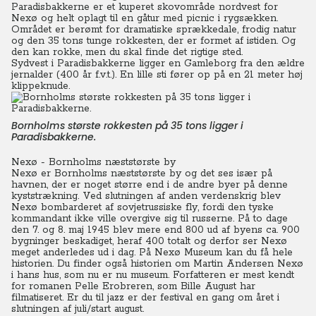
Paradisbakkerne er et kuperet skovområde nordvest for
Nexø og helt oplagt til en gåtur med picnic i rygsækken.
Området er berømt for dramatiske sprækkedale, frodig natur
og den 35 tons tunge rokkesten, der er formet af istiden. Og
den kan rokke, men du skal finde det rigtige sted.
Sydvest i Paradisbakkerne ligger en Gamleborg fra den ældre
jernalder (400 år f.v.t.). En lille sti fører op på en 21 meter høj
klippeknude.
Bornholms største rokkesten på 35 tons ligger i
Paradisbakkerne.
Nexø - Bornholms næststørste by
Nexø er Bornholms næststørste by og det ses især på
havnen, der er noget større end i de andre byer på denne
kyststrækning. Ved slutningen af anden verdenskrig blev
Nexø bombarderet af sovjetrussiske fly, fordi den tyske
kommandant ikke ville overgive sig til russerne. På to dage
den 7. og 8. maj 1945 blev mere end 800 ud af byens ca. 900
bygninger beskadiget, heraf 400 totalt og derfor ser Nexø
meget anderledes ud i dag. På Nexø Museum kan du få hele
historien. Du finder også historien om Martin Andersen Nexø
i hans hus, som nu er nu museum. Forfatteren er mest kendt
for romanen Pelle Erobreren, som Bille August har
filmatiseret. Er du til jazz er der festival en gang om året i
slutningen af juli/start august.