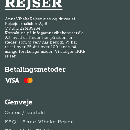
Anne-Vibeke Rejser
AnneVibekeRejser ejes og drives af
Rejsejournalisten ApS
CVR: DK
26185254
Kontakt os på
info@annevibekerejser.dk
Alt, hvad du finder her på siden, er
steder, som vi selv har besøgt. Vi har
rejst i over 25 år i over 100 lande på
mange forskellige måder. Vi sælger IKKE
rejser.
Betalingsmetoder
Genveje
Om os / kontakt
FAQ - Anne-Vibeke Rejser