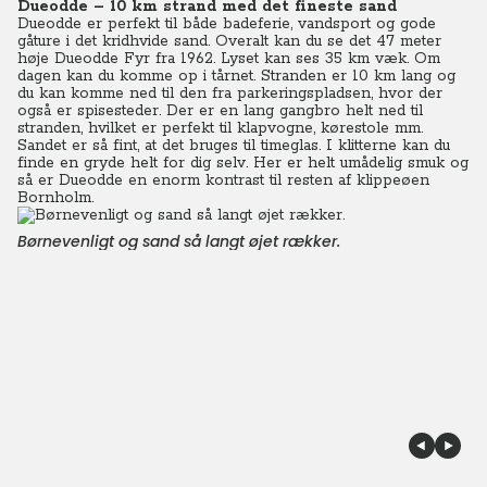
Dueodde – 10 km strand med det fineste sand
Dueodde er perfekt til både badeferie, vandsport og gode
gåture i det kridhvide sand. Overalt kan du se det 47 meter
høje Dueodde Fyr fra 1962. Lyset kan ses 35 km væk. Om
dagen kan du komme op i tårnet. Stranden er 10 km lang og
du kan komme ned til den fra parkeringspladsen, hvor der
også er spisesteder. Der er en lang gangbro helt ned til
stranden, hvilket er perfekt til klapvogne, kørestole mm.
Sandet er så fint, at det bruges til timeglas. I klitterne kan du
finde en gryde helt for dig selv. Her er helt umådelig smuk og
så er Dueodde en enorm kontrast til resten af klippeøen
Bornholm.
Børnevenligt og sand så langt øjet rækker.