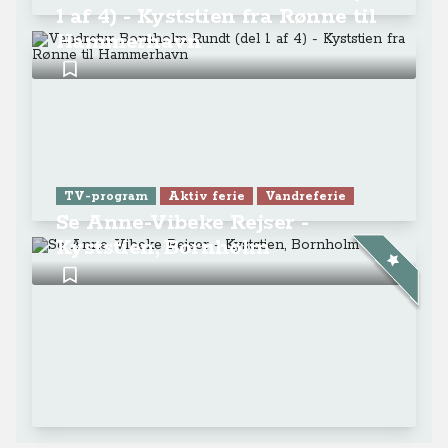
1 af 4) - Kyststien fra Rønne til
Hammerhavn
TV-program
Aktiv ferie
Vandreferie
Se Anne-Vibeke Rejser -
Kyststien, Bornholm