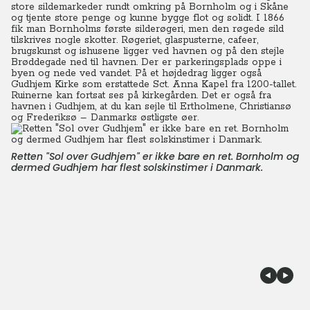
store sildemarkeder rundt omkring på Bornholm og i Skåne
og tjente store penge og kunne bygge flot og solidt. I 1866
fik man Bornholms første silderøgeri, men den røgede sild
tilskrives nogle skotter. Røgeriet, glaspusterne, cafeer,
brugskunst og ishusene ligger ved havnen og på den stejle
Brøddegade ned til havnen. Der er parkeringsplads oppe i
byen og nede ved vandet. På et højdedrag ligger også
Gudhjem Kirke som erstattede Sct. Anna Kapel fra 1200-tallet.
Ruinerne kan fortsat ses på kirkegården. Det er også fra
havnen i Gudhjem, at du kan sejle til Ertholmene, Christiansø
og Frederiksø – Danmarks østligste øer.
Retten "Sol over Gudhjem" er ikke bare en ret. Bornholm og
dermed Gudhjem har flest solskinstimer i Danmark.