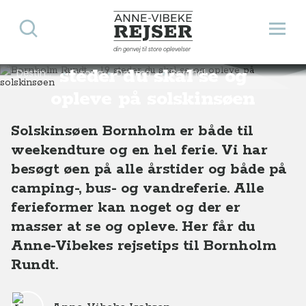
Søg
Åbn 
Anne-Vibeke Rejser
Bornholm Rundt – 19
din genvej til store oplevelser
steder du skal se og
Destinationer
Europa
Danmark
Bornholm Rundt – 19 steder du skal se og opleve
opleve på solskinsøen
Solskinsøen Bornholm er både til
weekendture og en hel ferie. Vi har
besøgt øen på alle årstider og både på
camping-, bus- og vandreferie. Alle
ferieformer kan noget og der er
masser at se og opleve. Her får du
Anne-Vibekes rejsetips til Bornholm
Rundt.