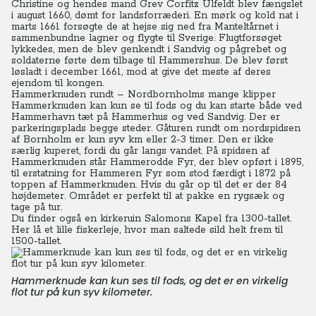
Christine og hendes mand Grev Corfitz Ulfeldt blev fængslet
i august 1660, dømt for landsforræderi.
En mørk og kold nat i
marts 1661 forsøgte de at hejse sig ned fra Manteltårnet i
sammenbundne lagner og flygte til Sverige. Flugtforsøget
lykkedes, men de blev genkendt i Sandvig og pågrebet og
soldaterne førte dem tilbage til Hammershus.
De blev først
løsladt i december 1661, mod at give det meste af deres
ejendom til kongen.
Hammerknuden rundt – Nordbornholms mange klipper
Hammerknuden kan kun se til fods og du kan starte både ved
Hammerhavn tæt på Hammerhus og ved Sandvig. Der er
parkeringsplads begge steder. Gåturen rundt om nordspidsen
af Bornholm er kun syv km eller 2-3 timer. Den er ikke
særlig kuperet, fordi du går langs vandet. På spidsen af
Hammerknuden står Hammerodde Fyr, der blev opført i 1895,
til erstatning for Hammeren Fyr som stod færdigt i 1872 på
toppen af Hammerknuden. Hvis du går op til det er der 84
højdemeter. Området er perfekt til at pakke en rygsæk og
tage på tur.
Du finder også en kirkeruin Salomons Kapel fra 1300-tallet.
Her lå et lille fiskerleje, hvor man saltede sild helt frem til
1500-tallet.
Hammerknude kan kun ses til fods, og det er en virkelig
flot tur på kun syv kilometer.