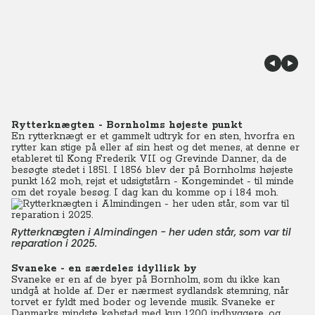
Rytterknægten - Bornholms højeste punkt
En rytterknægt er et gammelt udtryk for en sten, hvorfra en
rytter kan stige på eller af sin hest og det menes, at denne er
etableret til Kong Frederik VII og Grevinde Danner, da de
besøgte stedet i 1851. I 1856 blev der på Bornholms højeste
punkt 162 moh, rejst et udsigtstårn - Kongemindet - til minde
om det royale besøg. I dag kan du komme op i 184 moh.
Rytterknægten i Almindingen - her uden står, som var til
reparation i 2025.
Svaneke - en særdeles idyllisk by
Svaneke er en af de byer på Bornholm, som du ikke kan
undgå at holde af. Der er nærmest sydlandsk stemning, når
torvet er fyldt med boder og levende musik. Svaneke er
Danmarks mindste købstad med kun 1200 indbyggere, og