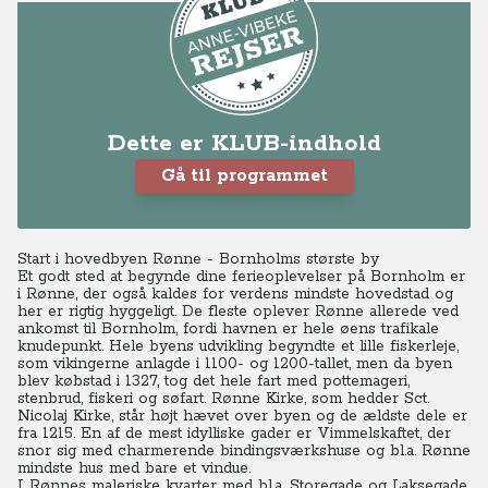
Dette er KLUB-indhold
Gå til programmet
Start i hovedbyen Rønne - Bornholms største by
Et godt sted at begynde dine ferieoplevelser på Bornholm er
i Rønne, der også kaldes for verdens mindste hovedstad og
her er rigtig hyggeligt. De fleste oplever Rønne allerede ved
ankomst til Bornholm, fordi havnen er hele øens trafikale
knudepunkt. Hele byens udvikling begyndte et lille fiskerleje,
som vikingerne anlagde i 1100- og 1200-tallet, men da byen
blev købstad i 1327, tog det hele fart med pottemageri,
stenbrud, fiskeri og søfart. Rønne Kirke, som hedder Sct.
Nicolaj Kirke, står højt hævet over byen og de ældste dele er
fra 1215. En af de mest idylliske gader er Vimmelskaftet, der
snor sig med charmerende bindingsværkshuse og bl.a. Rønne
mindste hus med bare et vindue.
I Rønnes maleriske kvarter med bl.a. Storegade og Laksegade