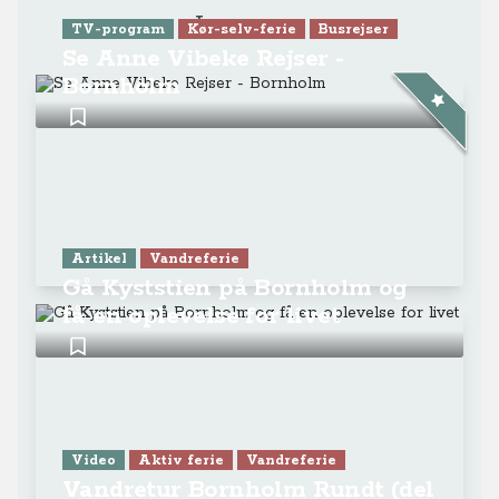
Læs mere
TV-program
Kør-selv-ferie
Busrejser
Se Anne Vibeke Rejser -
Bornholm
Artikel
Vandreferie
Gå Kyststien på Bornholm og
få en oplevelse for livet
Video
Aktiv ferie
Vandreferie
Vandretur Bornholm Rundt (del