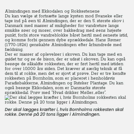
Almindingen med Ekkodalen og Rokkestenene
Du kan vælge at fortsætte langs kysten mod Svaneke eller
tage ind på øen til Almindingen, der er den 5. største skov i
Danmark med masser af muligheder for vandreture langs
smukke søer og moser, over bakkedrag med øens højeste
punkt, forbi store vandreblokke båret hertil med seneste istid,
og komme forbi gennem dybe sprækkedale. Hans Rømer
(1770-1826) genskabte Almindingen efter århundrede med
fældning.
Der er masser af oplevelser i skoven. Du kan tage med en
guidet tur og se de bison, der er udsat i skoven. Du kan også
besøge de såkaldte rokkesten, der er ført hertil med istiden
for over 10.000 års siden. Det kræver at særlig teknik at få
dem til at rokke, men det er sjovt at prøve. Der er tre kendte
rokkesten på Bornholm, som er placeret i henholdsvis
Paradisbakkerne, Almindingen og Rutsker Plantage. Du kan
også besøge Ekkodalen, som er Danmarks største
sprækkedal. Prøv med ”Hvad drikker Møller…øller”.
Der skal lægges kræfter i, hvis Bornholms rokkesten skal
rokke. Denne på 20 tons ligger i Almindingen.