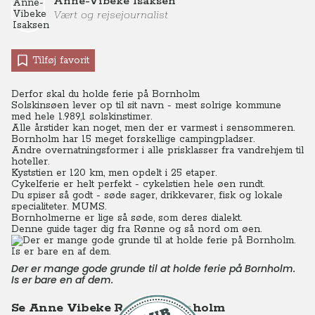
Anne-Vibeke Isaksen
Vært og rejsejournalist
Tilføj favorit
Derfor skal du holde ferie på Bornholm
Solskinsøen lever op til sit navn - mest solrige kommune
med hele 1.989,1 solskinstimer.
Alle årstider kan noget, men der er varmest i sensommeren.
Bornholm har 15 meget forskellige campingpladser.
Andre overnatningsformer i alle prisklasser fra vandrehjem til
hoteller.
Kyststien er 120 km, men opdelt i 25 etaper.
Cykelferie er helt perfekt - cykelstien hele øen rundt.
Du spiser så godt - søde sager, drikkevarer, fisk og lokale
specialiteter. MUMS.
Bornholmerne er lige så søde, som deres dialekt.
Denne guide tager dig fra Rønne og så nord om øen.
Der er mange gode grunde til at holde ferie på Bornholm.
Is er bare en af dem.
Se Anne Vibeke Rejser - Bornholm