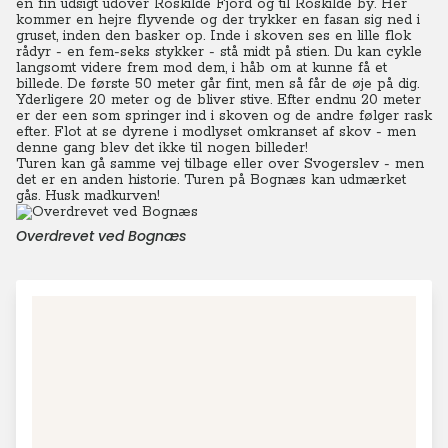
en fin udsigt udover Roskilde Fjord og til Roskilde by. Her
kommer en hejre flyvende og der trykker en fasan sig ned i
gruset, inden den basker op. Inde i skoven ses en lille flok
rådyr - en fem-seks stykker - stå midt på stien. Du kan cykle
langsomt videre frem mod dem, i håb om at kunne få et
billede. De første 50 meter går fint, men så får de øje på dig.
Yderligere 20 meter og de bliver stive.
Efter endnu 20 meter
er der een som springer ind i skoven og de andre følger rask
efter. Flot at se dyrene i modlyset omkranset af skov - men
denne gang blev det ikke til nogen billeder!
Turen kan gå samme vej tilbage eller over Svogerslev - men
det er en anden historie. Turen på Bognæs kan udmærket
gås. Husk madkurven!
Overdrevet ved Bognæs