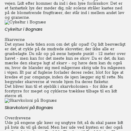
vejen. Lidt efter kommer du ind i den lyse forårsskov. Det er
et fantastisk lys der møder dig, når solens stråler kastes ned
på de blomstrende frugttræer, der står ind i mellem andet løv
og granerne.
Cykeltur i Bognæs
Skarverne
Det synes hele tiden som om det går opad! Og lidt besværligt
er det, at cykle på de mudrede skovstier, der ikke alle er
grusbelagte.
Du
når op på øens højeste punkt - 12 meter over
havet - men kan for det meste kun se skov. Da er det, du kan
mærke den skarpe lugt af skarv - og høre dem kan du også
nu, hvor de blander sig med mågernes skrig ude fra mågeøen
i vigen. Et par af fuglene forlader deres reder, blot for lige at
kredse et par omgange, inden de igen lægger sig til rette. Nu
begynder skarverne at vende hjem fra deres fisketur.
Det bliver kun til et øjeblik i skarvkolonien - for ikke at
forstyrre for meget og cyklerne trækkes tilbage til en lidt
større sti.
Skarvkoloni på Bognæs
Overdrevene
Ude på engene går køer og ungtyre frit, så du skal passe lidt
på hvis du vil gå derud. Men her ude ved kysten er der også