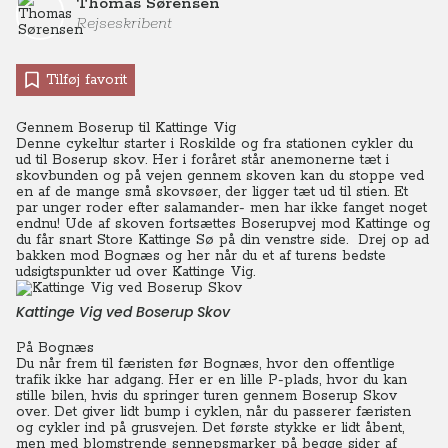
Thomas Sørensen
Rejseskribent
Tilføj favorit
Gennem Boserup til Kattinge Vig
Denne cykeltur starter i Roskilde og fra stationen cykler du
ud til Boserup skov. Her i foråret står anemonerne tæt i
skovbunden og på vejen gennem skoven kan du stoppe ved
en af de mange små skovsøer, der ligger tæt ud til stien. Et
par unger roder efter salamander- men har ikke fanget noget
endnu! Ude af skoven fortsættes Boserupvej mod Kattinge og
du får snart Store Kattinge Sø på din venstre side. Drej op ad
bakken mod Bognæs og her når du et af turens bedste
udsigtspunkter ud over Kattinge Vig.
Kattinge Vig ved Boserup Skov
På Bognæs
Du når frem til færisten før Bognæs, hvor den offentlige
trafik ikke har adgang. Her er en lille P-plads, hvor du kan
stille bilen, hvis du springer turen gennem Boserup Skov
over. Det giver lidt bump i cyklen, når du passerer færisten
og cykler ind på grusvejen. Det første stykke er lidt åbent,
men med blomstrende sennepsmarker på begge sider af