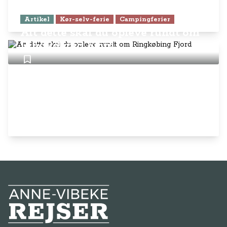
Artikel
Kør-selv-ferie
Campingferier
Alt dette skal du opleve rundt om
Ringkøbing Fjord
Anne-Vibeke Rejser