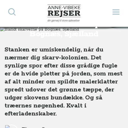
Søg
Åbn 
Anne-Vibeke Rejser
din genvej til store oplevelser
Blandt skarverne på
Destinationer
Europa
Danmark
Blandt skarverne på Bognæs, Sjælland
Bognæs, Sjælland
Stanken er umiskendelig, når du
nærmer dig skarv-kolonien. Det
synlige spor efter disse grådige fugle
er de hvide pletter på jorden, som mest
af alt minder om spildte malerklatter
spredt udover det grønne tæppe, der
udgør skovens bundække. Og så
træernes nøgenhed. Kvalt i
efterladenskaber.