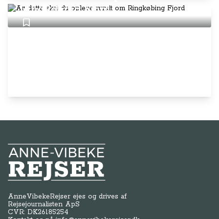
Ringkøbing Fjord
Anne-Vibeke Rejser
AnneVibekeRejser ejes og drives af
Rejsejournalisten ApS
CVR: DK
26185254