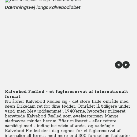
Dæmningsvej langs Kalvebodløbet
Kalvebod Fælled - et fuglereservat af internationalt
format
Nu åbner Kalvebod Fælles sig - det store flade område med
søen Birkedam ret for dine fødder. Området lå tidligere under
vand, men blev inddæmmet i 1940’erne, hvorefter militæret
benyttede Kalvebod Fælled som øvelsesterræn. Mange
stednavne minder herom. Efter militæret - eller rettere
samtidigt med - indtog tusindvis af ande- og vadefugle
Kalvebod Fælled der i dag regnes for et fuglereservat af
internationalt format med mere end 300 forskellige fuglearter.