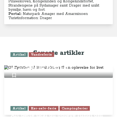
Pinseskoven, Kongelunden og Kongelundsfortet,
Strandengene på Sydamager samt Dragør med unikt
bymiljø, havn og fort.
Portal:
Naturpark Amager med Amarminoen
Turistinformation:
Dragør
Seneste artikler
Artikel
Vandreferie
Gå Kyststien på Bornholm og få
en oplevelse for livet
Artikel
Kør-selv-ferie
Campingferier
Alt dette skal du opleve rundt om