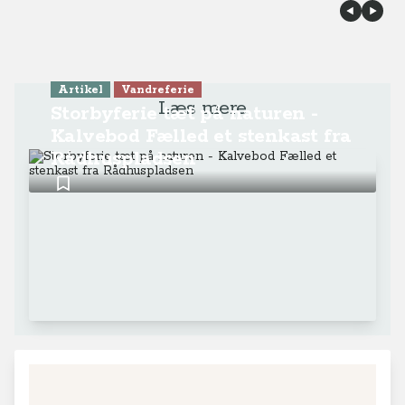
Artikel
Vandreferie
Læs mere
Storbyferie tæt på naturen -
Kalvebod Fælled et stenkast fra
Rådhuspladsen