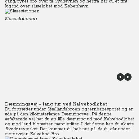
gang/cykel bro over til Sydhavnen og herfra har du et fint
kig ind over sluseløbet mod København.
Slusestationen
Dæmningsvej - lang tur ved Kalvebodløbet
Du fortsætter under Sjællandsbroen og jernbanesporet og er
ude på den kilometerlange Dæmningsvej. På denne
asfalterede vej har du en lille dæmning ud mod Kalvebodløbet
og mod land blomstrer margueritter. I det fjerne kan du skimte
Avedøreværket. Det kommer du helt tæt på, da du går under
motorvejen Kalvebod Bro.