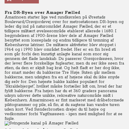
Fra DR-Byen over Amager Fælled
Amarinoen starter lige ved rundkørslen på Ørestads
Boulevard/Grønjordsvej over for metrostationen DR-byen og
leder dig ind på naturområdet Amager Fælled, der er et
tidligere militært øvelsesområde etableret allerede i 1680. I
begyndelsen af 1900-årene blev dele af Amager Fælled
benyttet som losseplads og endnu tidligere til tømning af
Københavns latriner. De militære aktiviteter blev stoppet i
1964 og i 1990 blev området fredet. Her er en fin bred sti
som går forbi den kunstigt anlagte kanal som snor sig
gennem det flade landskab. Du passerer Grønjordssøen, hvor
der lever flere forskellige fuglearter, men du ser ikke søen fra
stien, da den er skjult bag krat. Og helt fladt er her dog ikke,
for snart møder du bakkerne Tre Høje. Ruten går mellem
bakkerne, men udsigten fra en af højene skal du ikke snyde
dig selv for. Den højeste bakke kaldes populært for
”Skraldebjerget”, hvilket måske fortæller lidt om, hvad der har
fyldt bakkerne. Fra højen har du et 360 graders panorama
udsyn udover dette unikke, rekreative naturområde midt i
København. Amarminoen er fint markeret med dråbeformede
piktogrammer og pile, så fin, at du sagtens kan vandre turen
uden kort. Ved Sønderbrostien drejer du til højre og
vedkommer forbi Vagthussøen - igen med mulighed for at se
fugle.