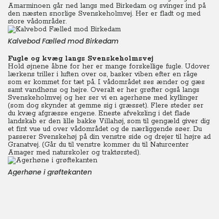
Amarminoen går ned langs med Birkedam og svinger ind på
den næsten snorlige Svenskeholmvej. Her er fladt og med
store vådområder.
Kalvebod Fælled mod Birkedam
Fugle og kvæg langs Svenskeholmsvej
Hold øjnene åbne for her er mange forskellige fugle. Udover
lærkens triller i luften over os, basker viben efter en råge
som er kommet for tæt på. I vådområdet ses ænder og gæs
samt vandhøns og hejre. Overalt er her grøfter også langs
Svenskeholmvej og her ser vi en agerhøne med kyllinger
(som dog skynder at gemme sig i græsset). Flere steder ser
du kvæg afgræsse engene. Eneste afveksling i det flade
landskab er den lille bakke Villahøj, som til gengæld giver dig
et fint vue ud over vådområdet og de nærliggende søer. Du
passerer Svenskehøj på din venstre side og drejer til højre ad
Granatvej. (Går du til venstre kommer du til Naturcenter
Amager med naturskoler og traktørsted).
Agerhøne i grøftekanten