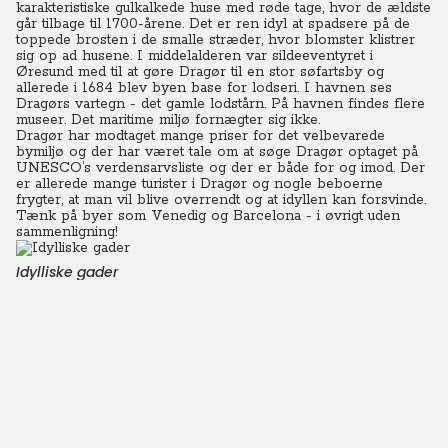
karakteristiske gulkalkede huse med røde tage, hvor de ældste
går tilbage til 1700-årene. Det er ren idyl at spadsere på de
toppede brosten i de smalle stræder, hvor blomster klistrer
sig op ad husene. I middelalderen var sildeeventyret i
Øresund med til at gøre Dragør til en stor søfartsby og
allerede i 1684 blev byen base for lodseri. I havnen ses
Dragørs vartegn - det gamle lodstårn. På havnen findes flere
museer. Det maritime miljø fornægter sig ikke.
Dragør har modtaget mange priser for det velbevarede
bymiljø og der har været tale om at søge Dragør optaget på
UNESCO’s verdensarvsliste og der er både for og imod. Der
er allerede mange turister i Dragør og nogle beboerne
frygter, at man vil blive overrendt og at idyllen kan forsvinde.
Tænk på byer som Venedig og Barcelona - i øvrigt uden
sammenligning!
Idylliske gader