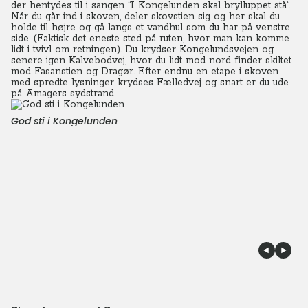
der hentydes til i sangen ”I Kongelunden skal brylluppet stå”.
Når du går ind i skoven, deler skovstien sig og her skal du
holde til højre og gå langs et vandhul som du har på venstre
side. (Faktisk det eneste sted på ruten, hvor man kan komme
lidt i tvivl om retningen). Du krydser Kongelundsvejen og
senere igen Kalvebodvej, hvor du lidt mod nord finder skiltet
mod Fasanstien og Dragør. Efter endnu en etape i skoven
med spredte lysninger krydses Fælledvej og snart er du ude
på Amagers sydstrand.
God sti i Kongelunden