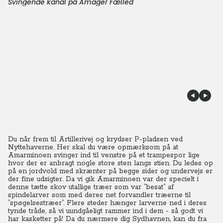
Svingende kanal på Amager Fælled
Du når frem til Artillerivej og krydser P-pladsen ved
Nyttehaverne. Her skal du være opmærksom på at
Amarminoen svinger ind til venstre på et trampespor lige
hvor der er anbragt nogle store sten langs stien. Du ledes op
på en jordvold med skrænter på begge sider og undervejs er
der fine udsigter. Da vi gik Amarminoen var der specielt i
denne tætte skov utallige træer som var ”besat” af
spindelarver som med deres net forvandler træerne til
”spøgelsestræer”. Flere steder hænger larverne ned i deres
tynde tråde, så vi uundgåeligt rammer ind i dem - så godt vi
har kasketter på! Da du nærmere dig Sydhavnen, kan du fra