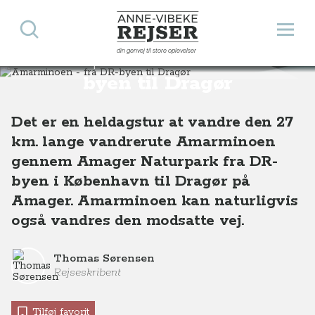
Søg
Åbn 
Anne-Vibeke Rejser
din genvej til store oplevelser
Amarminoen - fra DR-
Destinationer
Europa
Danmark
Amarminoen - fra DR-byen til Dragør
byen til Dragør
Det er en heldagstur at vandre den 27
km. lange vandrerute Amarminoen
gennem Amager Naturpark fra DR-
byen i København til Dragør på
Amager. Amarminoen kan naturligvis
også vandres den modsatte vej.
Thomas Sørensen
Rejseskribent
Tilføj favorit