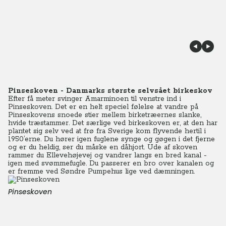
Pinseskoven - Danmarks største selvsået birkeskov
Efter få meter svinger Amarminoen til venstre ind i
Pinseskoven. Det er en helt speciel følelse at vandre på
Pinseskovens snoede stier mellem birketræernes slanke,
hvide træstammer. Det særlige ved birkeskoven er, at den har
plantet sig selv ved at frø fra Sverige kom flyvende hertil i
1950’erne. Du hører igen fuglene synge og gøgen i det fjerne
og er du heldig, ser du måske en dåhjort. Ude af skoven
rammer du Ellevehøjevej og vandrer langs en bred kanal -
igen med svømmefugle. Du passerer en bro over kanalen og
er fremme ved Søndre Pumpehus lige ved dæmningen.
Pinseskoven