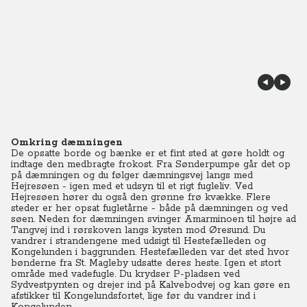
Omkring dæmningen
De opsatte borde og bænke er et fint sted at gøre holdt og
indtage den medbragte frokost. Fra Sønderpumpe går det op
på dæmningen og du følger dæmningsvej langs med
Hejresøen - igen med et udsyn til et rigt fugleliv. Ved
Hejresøen hører du også den grønne frø kvække. Flere
steder er her opsat fugletårne - både på dæmningen og ved
søen. Neden for dæmningen svinger Amarminoen til højre ad
Tangvej ind i rørskoven langs kysten mod Øresund. Du
vandrer i strandengene med udsigt til Hestefælleden og
Kongelunden i baggrunden. Hestefælleden var det sted hvor
bønderne fra St. Magleby udsatte deres heste. Igen et stort
område med vadefugle. Du krydser P-pladsen ved
Sydvestpynten og drejer ind på Kalvebodvej og kan gøre en
afstikker til Kongelundsfortet, lige før du vandrer ind i