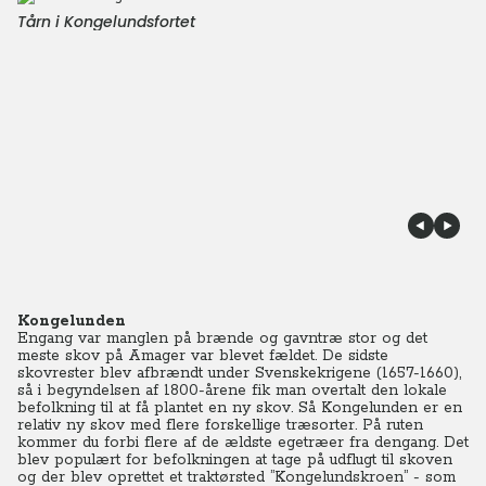
Tårn i Kongelundsfortet
Kongelunden
Engang var manglen på brænde og gavntræ stor og det
meste skov på Amager var blevet fældet. De sidste
skovrester blev afbrændt under Svenskekrigene (1657-1660),
så i begyndelsen af 1800-årene fik man overtalt den lokale
befolkning til at få plantet en ny skov. Så Kongelunden er en
relativ ny skov med flere forskellige træsorter. På ruten
kommer du forbi flere af de ældste egetræer fra dengang. Det
blev populært for befolkningen at tage på udflugt til skoven
og der blev oprettet et traktørsted ”Kongelundskroen” - som