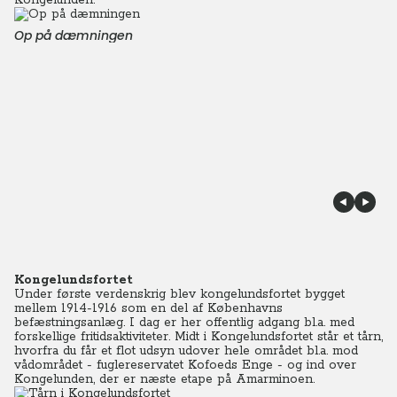
Kongelunden.
Op på dæmningen
Kongelundsfortet
Under første verdenskrig blev kongelundsfortet bygget
mellem 1914-1916 som en del af Københavns
befæstningsanlæg. I dag er her offentlig adgang bl.a. med
forskellige fritidsaktiviteter. Midt i Kongelundsfortet står et tårn,
hvorfra du får et flot udsyn udover hele området bl.a. mod
vådområdet - fuglereservatet Kofoeds Enge - og ind over
Kongelunden, der er næste etape på Amarminoen.