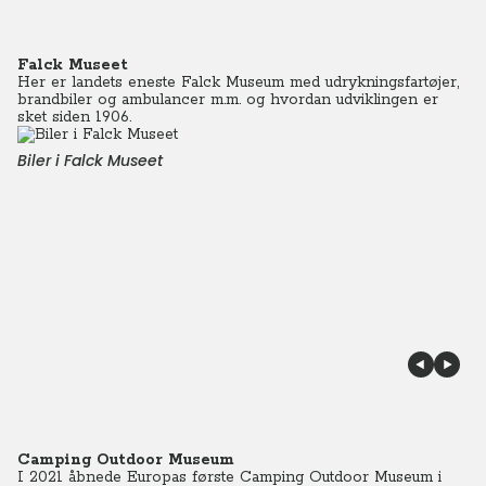
Falck Museet
Her er landets eneste Falck Museum med udrykningsfartøjer,
brandbiler og ambulancer m.m. og hvordan udviklingen er
sket siden 1906.
Biler i Falck Museet
Camping Outdoor Museum
I 2021 åbnede Europas første Camping Outdoor Museum i