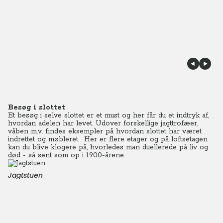
Besøg i slottet
Et besøg i selve slottet er et must og her får du et indtryk af,
hvordan adelen har levet. Udover forskellige jagttrofæer,
våben m.v. findes eksempler på hvordan slottet har været
indrettet og møbleret. Her er flere etager og på loftsetagen
kan du blive klogere på, hvorledes man duellerede på liv og
død - så sent som op i 1900-årene.
Jagtstuen