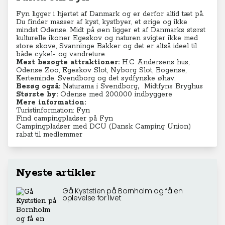
Fyn ligger i hjertet af Danmark og er derfor altid tæt på.
Du finder masser af kyst, kystbyer, et ørige og ikke
mindst Odense. Midt på øen ligger et af Danmarks størst
kulturelle ikoner Egeskov og naturen svigter ikke med
store skove, Svanninge Bakker og det er altså ideel til
både cykel- og vandreture.
Mest besøgte attraktioner:
H.C Andersens hus,
Odense Zoo,
Egeskov Slot
, Nyborg Slot, Bogense,
Kerteminde, Svendborg og det sydfynske øhav.
Besøg også:
Naturama i Svendborg
,
Midtfyns Bryghus
Største by:
Odense med 200.000 indbyggere
Mere information:
Turistinformation: Fyn
Find campingpladser på Fyn
Campingpladser med DCU (Dansk Camping Union)
rabat til medlemmer
Nyeste artikler
Gå Kyststien på Bornholm og få en
oplevelse for livet