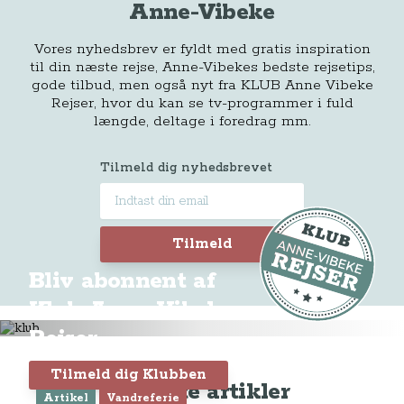
Anne-Vibeke
Vores nyhedsbrev er fyldt med gratis inspiration
til din næste rejse, Anne-Vibekes bedste rejsetips,
gode tilbud, men også nyt fra KLUB Anne Vibeke
Rejser, hvor du kan se tv-programmer i fuld
længde, deltage i foredrag mm.
Tilmeld dig nyhedsbrevet
Tilmeld
Bliv abonnent af
Klub Anne-Vibeke
Rejser
Tilmeld dig Klubben
Seneste artikler
Artikel
Vandreferie