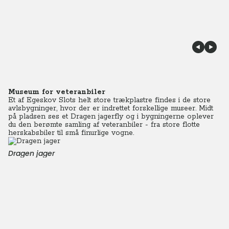
Museum for veteranbiler
Et af Egeskov Slots helt store trækplastre findes i de store
avlsbygninger, hvor der er indrettet forskellige museer. Midt
på pladsen ses et Dragen jagerfly og i bygningerne oplever
du den berømte samling af veteranbiler - fra store flotte
herskabsbiler til små finurlige vogne.
Dragen jager