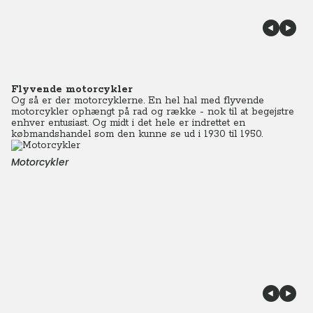
Flyvende motorcykler
Og så er der motorcyklerne. En hel hal med flyvende
motorcykler ophængt på rad og række - nok til at begejstre
enhver entusiast. Og midt i det hele er indrettet en
købmandshandel som den kunne se ud i 1930 til 1950.
Motorcykler