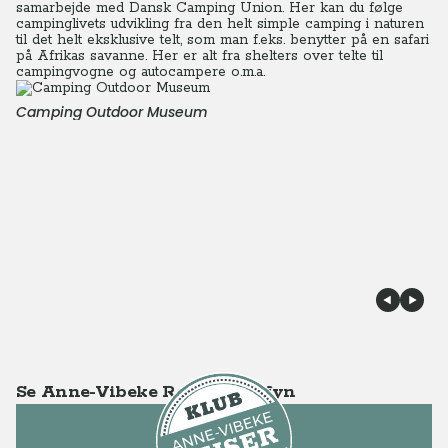
samarbejde med Dansk Camping Union. Her kan du følge
campinglivets udvikling fra den helt simple camping i naturen
til det helt eksklusive telt, som man f.eks. benytter på en safari
på Afrikas savanne. Her er alt fra shelters over telte til
campingvogne og autocampere o.m.a.
Camping Outdoor Museum
Se Anne-Vibeke Rejser - Sydfyn