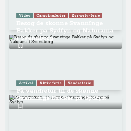
Video
Campingferier
Kør-selv-ferie
Besøg de skønne Svanninge
Bakker på Sydfyn og Naturama
i Svendborg
Artikel
Aktiv ferie
Vandreferie
På vandretur til de skønne
Svanninge Bakker på Sydfyn