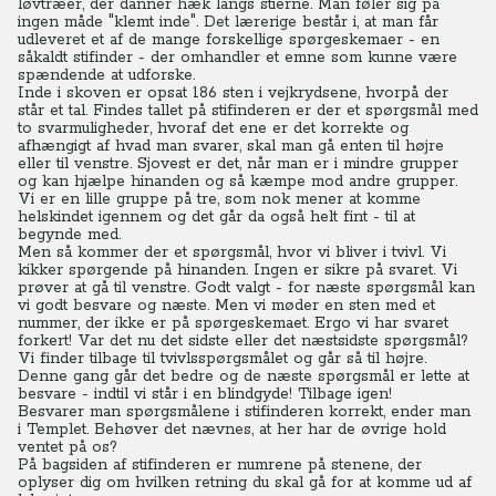
løvtræer, der danner hæk langs stierne. Man føler sig på
ingen måde "klemt inde". Det lærerige består i, at man får
udleveret et af de mange forskellige spørgeskemaer - en
såkaldt stifinder - der omhandler et emne som kunne være
spændende at udforske.
Inde i skoven er opsat 186 sten i vejkrydsene, hvorpå der
står et tal. Findes tallet på stifinderen er der et spørgsmål med
to svarmuligheder, hvoraf det ene er det korrekte og
afhængigt af hvad man svarer, skal man gå enten til højre
eller til venstre. Sjovest er det, når man er i mindre grupper
og kan hjælpe hinanden og så kæmpe mod andre grupper.
Vi er en lille gruppe på tre, som nok mener at komme
helskindet igennem og det går da også helt fint - til at
begynde med.
Men så kommer der et spørgsmål, hvor vi bliver i tvivl. Vi
kikker spørgende på hinanden. Ingen er sikre på svaret. Vi
prøver at gå til venstre. Godt valgt - for næste spørgsmål kan
vi godt besvare og næste. Men vi møder en sten med et
nummer, der ikke er på spørgeskemaet. Ergo vi har svaret
forkert!
Var det nu det sidste eller det næstsidste spørgsmål?
Vi finder tilbage til tvivlsspørgsmålet og går så til højre.
Denne gang går det bedre og de næste spørgsmål er lette at
besvare - indtil vi står i en blindgyde! Tilbage igen!
Besvarer man spørgsmålene i stifinderen korrekt, ender man
i Templet. Behøver det nævnes, at her har de øvrige hold
ventet på os?
På bagsiden af stifinderen er numrene på stenene, der
oplyser dig om hvilken retning du skal gå for at komme ud af