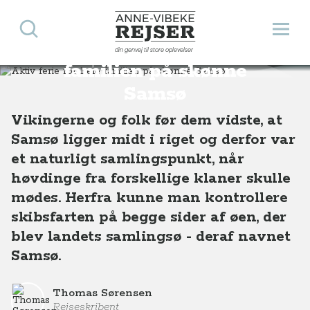
Søg
Åbn 
Anne-Vibeke Rejser
Aktiv ferie for hele
din genvej til store oplevelser
Destinationer
Europa
Danmark
Aktiv ferie for hele familien på skønne Samsø
familien på skønne
Samsø
Vikingerne og folk før dem vidste, at
Samsø ligger midt i riget og derfor var
et naturligt samlingspunkt, når
høvdinge fra forskellige klaner skulle
mødes. Herfra kunne man kontrollere
skibsfarten på begge sider af øen, der
blev landets samlingsø - deraf navnet
Samsø.
Thomas Sørensen
Rejseskribent