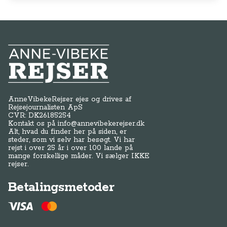
Anne-Vibeke Rejser
AnneVibekeRejser ejes og drives af
Rejsejournalisten ApS
CVR: DK
26185254
Kontakt os på
info@annevibekerejser.dk
Alt, hvad du finder her på siden, er
steder, som vi selv har besøgt. Vi har
rejst i over 25 år i over 100 lande på
mange forskellige måder. Vi sælger IKKE
rejser.
Betalingsmetoder