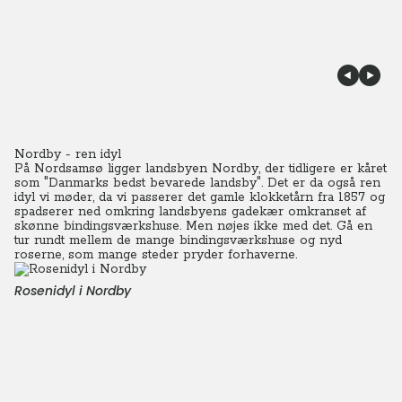
Nordby - ren idyl
På Nordsamsø ligger landsbyen Nordby, der tidligere er kåret
som "Danmarks bedst bevarede landsby". Det er da også ren
idyl vi møder, da vi passerer det gamle klokketårn fra 1857 og
spadserer ned omkring landsbyens gadekær omkranset af
skønne bindingsværkshuse. Men nøjes ikke med det. Gå en
tur rundt mellem de mange bindingsværkshuse og nyd
roserne, som mange steder pryder forhaverne.
Rosenidyl i Nordby