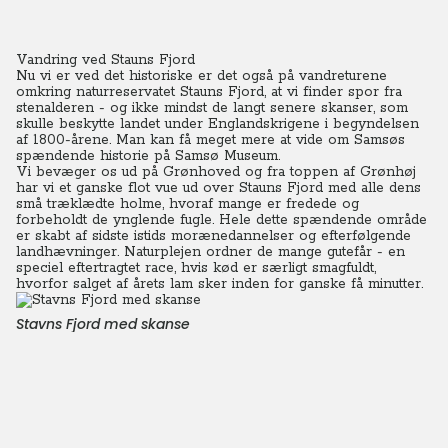
Vandring ved Stauns Fjord
Nu vi er ved det historiske er det også på vandreturene
omkring naturreservatet Stauns Fjord, at vi finder spor fra
stenalderen - og ikke mindst de langt senere skanser, som
skulle beskytte landet under Englandskrigene i begyndelsen
af 1800-årene. Man kan få meget mere at vide om Samsøs
spændende historie på Samsø Museum.
Vi bevæger os ud på Grønhoved og fra toppen af Grønhøj
har vi et ganske flot vue ud over Stauns Fjord med alle dens
små træklædte holme, hvoraf mange er fredede og
forbeholdt de ynglende fugle. Hele dette spændende område
er skabt af sidste istids morænedannelser og efterfølgende
landhævninger. Naturplejen ordner de mange gutefår - en
speciel eftertragtet race, hvis kød er særligt smagfuldt,
hvorfor salget af årets lam sker inden for ganske få minutter.
Stavns Fjord med skanse