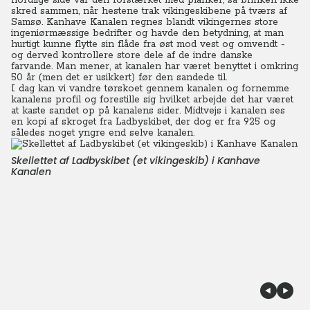
nordlige side var den forstærket med planker, så brinken ikke
skred sammen, når hestene trak vikingeskibene på tværs af
Samsø. Kanhave Kanalen regnes blandt vikingernes store
ingeniørmæssige bedrifter og havde den betydning, at man
hurtigt kunne flytte sin flåde fra øst mod vest og omvendt -
og derved kontrollere store dele af de indre danske
farvande.
Man mener, at kanalen har været benyttet i omkring
50 år (men det er usikkert) før den sandede til.
I dag kan vi vandre tørskoet gennem kanalen og fornemme
kanalens profil og forestille sig hvilket arbejde det har været
at kaste sandet op på kanalens sider. Midtvejs i kanalen ses
en kopi af skroget fra Ladbyskibet, der dog er fra 925 og
således noget yngre end selve kanalen.
Skellettet af Ladbyskibet (et vikingeskib) i Kanhave
Kanalen