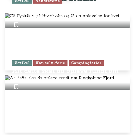
Artikel
Vandreferie
Gå Kyststien på Bornholm og få
en oplevelse for livet
Artikel
Kør-selv-ferie
Campingferier
Alt dette skal du opleve rundt om
Ringkøbing Fjord