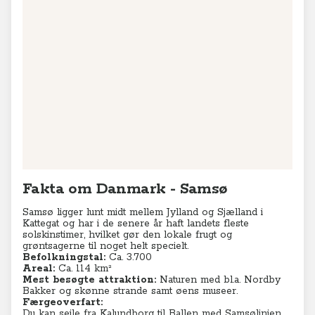
Fakta om Danmark - Samsø
Samsø ligger lunt midt mellem Jylland og Sjælland i
Kattegat og har i de senere år haft landets fleste
solskinstimer, hvilket gør den lokale frugt og
grøntsagerne til noget helt specielt.
Befolkningstal:
Ca. 3.700
Areal:
Ca. 114 km²
Mest besøgte attraktion:
Naturen med bl.a. Nordby
Bakker og skønne strande samt øens museer.
Færgeoverfart:
Du kan sejle fra Kalundborg til Ballen med
Samsølinjen