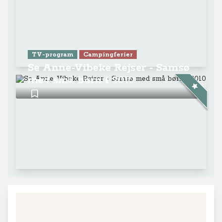
TV-program
Campingferier
Se Anne-Vibeke Rejser - Samsø
med små børn i 2010