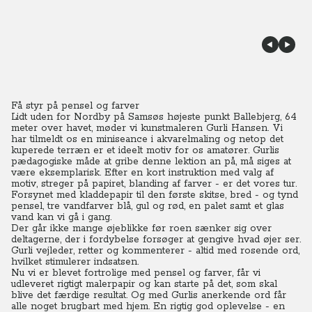
Få styr på pensel og farver
Lidt uden for Nordby på Samsøs højeste punkt Ballebjerg, 64
meter over havet, møder vi kunstmaleren Gurli Hansen. Vi
har tilmeldt os en miniseance i akvarelmaling og netop det
kuperede terræn er et ideelt motiv for os amatører.
Gurlis
pædagogiske måde at gribe denne lektion an på, må siges at
være eksemplarisk. Efter en kort instruktion med valg af
motiv, streger på papiret, blanding af farver - er det vores tur.
Forsynet med kladdepapir til den første skitse, bred - og tynd
pensel, tre vandfarver blå, gul og rød, en palet samt et glas
vand kan vi gå i gang.
Der går ikke mange øjeblikke før roen sænker sig over
deltagerne, der i fordybelse forsøger at gengive hvad øjer ser.
Gurli vejleder, retter og kommenterer - altid med rosende ord,
hvilket stimulerer indsatsen.
Nu vi er blevet fortrolige med pensel og farver, får vi
udleveret rigtigt malerpapir og kan starte på det, som skal
blive det færdige resultat. Og med Gurlis anerkende ord får
alle noget brugbart med hjem. En rigtig god oplevelse - en