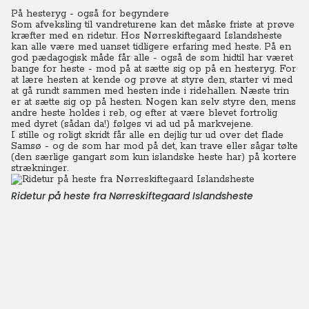
På hesteryg - også for begyndere
Som afveksling til vandreturene kan det måske friste at prøve
kræfter med en ridetur. Hos Nørreskiftegaard Islandsheste
kan alle være med uanset tidligere erfaring med heste. På en
god pædagogisk måde får alle - også de som hidtil har været
bange for heste - mod på at sætte sig op på en hesteryg.
For
at lære hesten at kende og prøve at styre den, starter vi med
at gå rundt sammen med hesten inde i ridehallen. Næste trin
er at sætte sig op på hesten. Nogen kan selv styre den, mens
andre heste holdes i reb, og efter at være blevet fortrolig
med dyret (sådan da!) følges vi ad ud på markvejene.
I stille og roligt skridt får alle en dejlig tur ud over det flade
Samsø - og de som har mod på det, kan trave eller sågar tølte
(den særlige gangart som kun islandske heste har) på kortere
strækninger.
Ridetur på heste fra Nørreskiftegaard Islandsheste