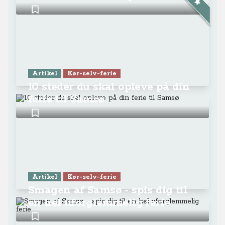
Artikel
Kør-selv-ferie
10 steder du skal opleve på din
ferie til Samsø
Artikel
Kør-selv-ferie
Smagen af Samsø - spis dig til
en hel uforglemmelig ferie