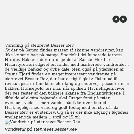
Vandring på stenrevet Besser Rev
At der på Samsø findes masser af skønne vandreruter, kan
ikke komme bag på mange. Specielt i det kuperede terræn
Nordby Bakker i den nordlige del af Samsø. Her har
Naturstyrelsen udgivet en folder med markerede vandreruter i
de vældige bakker og dybe dale. Men også på ydersiden af
Stauns Fjord findes en meget interessant vandrerute på
stenrevet Besser Rev, der har et rigt fugleliv. Ruten ud til
revets spids er fem kilometer lang og undervejs passerer man
bakken Hønsepold, før man når spidsen Havnehagen, hvor
der ses rester af den tidligere skanse fra Englandskrigene.
I
tilfælde af ekstra højvande skal Draget først på ruten
eventuelt vades - men vandet når ikke over knæet.
Husk rigeligt med vand og godt fodtøj med en stiv sål, da
Besser Rev er et stenrev. Og så er der ikke adgang i fuglenes
yngleperiode mellem 1. april og 15. juli.
Vandretur på stenrevet Besser Rev