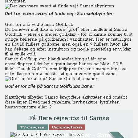
labyrinten.
Det kan være svært at finde vej i Samsølabyrinten
Golf for alle ved Samsø Golfklub
Du behøver slet ikke at være "prof" eller medlem af Samsø
Golfklub - eller en anden golfklub - for at kunne komme til at
svinge køllerne på golfbanen i vandkanten. Her er naturligvis
en flot 18 hullers golfbane, men også en 9 hullers, hvor alle
kan deltage og efter instruktion og nogle prøveslag er vi klar
til at spille golf.
Samsø Golfklup gør blandt andet brug af får som
græsklippere i det høje græs langs banen og blev i 2015
tildelt Dansk Golf Unions Miljøpris for sine mange kreative
miljøtiltag som bl.a. består i at genanvende gødet vand.
Golf er for alle på Samsø Golfklubs baner
Naturligvis tilbyder Samsø langt flere aktiviteter end omtalt i
disse linjer. Hvad med cykelture, havkajakture, lystfiskeri,
hestevognsture eller ..?
Få flere rejsetips til Samsø
TV-program
Campingferier
Se Anne-Vibeke Rejser - Samsø