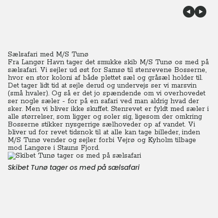
Sælsafari med M/S Tunø
Fra Langør Havn tager det smukke skib M/S Tunø os med på
sælsafari. Vi sejler ud øst for Samsø til stenrevene Bosserne,
hvor en stor koloni af både plettet sæl og gråsæl holder til.
Det tager lidt tid at sejle derud og undervejs ser vi marsvin
(små hvaler). Og så er det jo spændende om vi overhovedet
ser nogle sæler - for på en safari ved man aldrig hvad der
sker. Men vi bliver ikke skuffet. Stenrevet er fyldt med sæler i
alle størrelser, som ligger og soler sig, ligesom der omkring
Bosserne stikker nysgerrige sælhoveder op af vandet. Vi
bliver ud for revet tidsnok til at alle kan tage billeder, inden
M/S Tunø vender og sejler forbi Vejrø og Kyholm tilbage
mod Langøre i Stauns Fjord.
Skibet Tunø tager os med på sælsafari