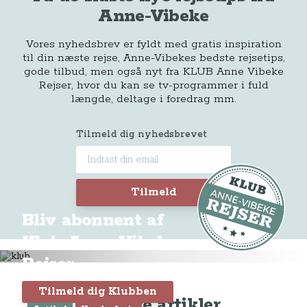
Anne-Vibeke
Vores nyhedsbrev er fyldt med gratis inspiration
til din næste rejse, Anne-Vibekes bedste rejsetips,
gode tilbud, men også nyt fra KLUB Anne Vibeke
Rejser, hvor du kan se tv-programmer i fuld
længde, deltage i foredrag mm.
Tilmeld dig nyhedsbrevet
Tilmeld
Bliv abonnent af
Klub Anne-Vibeke
Rejser
Tilmeld dig Klubben
Seneste artikler