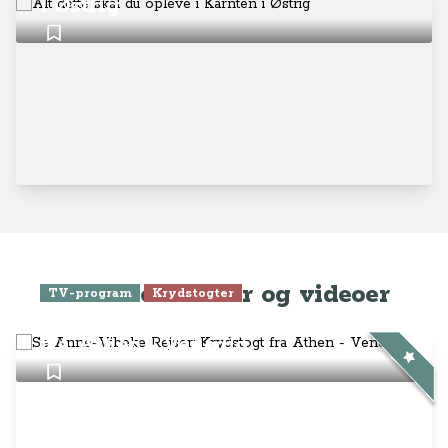
i Østrig
Seneste artikler og videoer
TV-program
Krydstogter
Se Anne-Vibeke Rejser: Krydstogt
fra Athen - Venedig