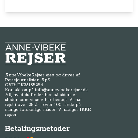
Anne-Vibeke Rejser
AnneVibekeRejser ejes og drives af
Rejsejournalisten ApS
CVR: DK
26185254
Kontakt os på
info@annevibekerejser.dk
Alt, hvad du finder her på siden, er
steder, som vi selv har besøgt. Vi har
rejst i over 25 år i over 100 lande på
mange forskellige måder. Vi sælger IKKE
rejser.
Betalingsmetoder