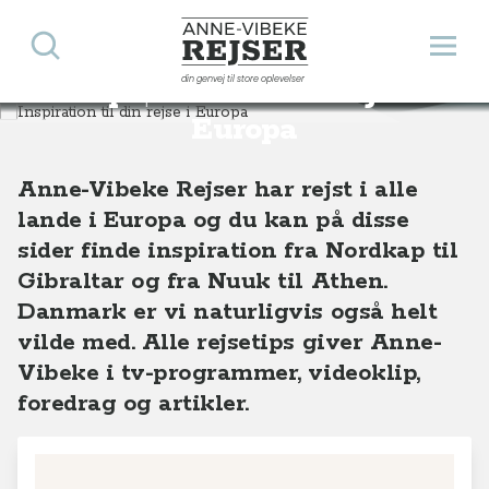
Søg
Åbn 
Anne-Vibeke Rejser
din genvej til store oplevelser
Inspiration til din rejse i
Destinationer
Europa
Europa
Anne-Vibeke Rejser har rejst i alle
lande i Europa og du kan på disse
sider finde inspiration fra Nordkap til
Gibraltar og fra Nuuk til Athen.
Danmark er vi naturligvis også helt
vilde med. Alle rejsetips giver Anne-
Vibeke i tv-programmer, videoklip,
foredrag og artikler.
8
10
5
+