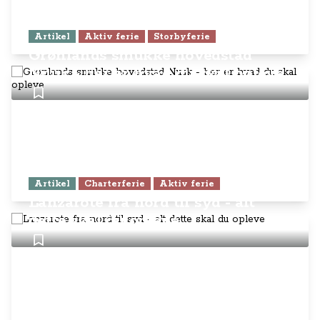
Artikel
Aktiv ferie
Storbyferie
Grønlands smukke hovedstad
Nuuk - her er hvad du skal opleve
Artikel
Charterferie
Aktiv ferie
Lanzarote fra nord til syd - alt
dette skal du opleve