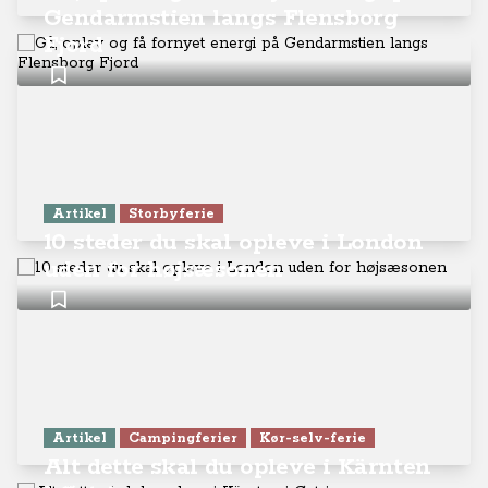
Gendarmstien langs Flensborg
Fjord
Artikel
Storbyferie
10 steder du skal opleve i London
uden for højsæsonen
Artikel
Campingferier
Kør-selv-ferie
Alt dette skal du opleve i Kärnten