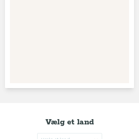
−
195
56
31
50
2
120
Leaflet
|
© MapTiler
© OpenStreetMap contributors
45
30
Vælg et land