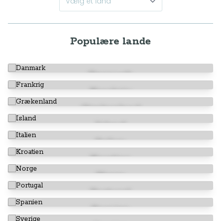
Populære lande
Danmark
Frankrig
Grækenland
Island
Italien
Kroatien
Norge
Portugal
Spanien