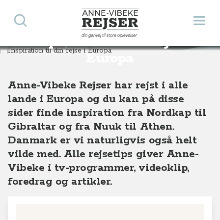
Søg
Åbn 
Anne-Vibeke Rejser
din genvej til store oplevelser
Inspiration til din rejse i
Destinationer
Europa
Europa
Anne-Vibeke Rejser har rejst i alle
lande i Europa og du kan på disse
sider finde inspiration fra Nordkap til
Gibraltar og fra Nuuk til Athen.
Danmark er vi naturligvis også helt
vilde med. Alle rejsetips giver Anne-
Vibeke i tv-programmer, videoklip,
foredrag og artikler.
8
10
5
+