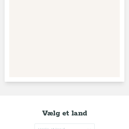
−
195
56
31
50
2
120
Leaflet
|
© MapTiler
© OpenStreetMap contributors
45
30
Vælg et land