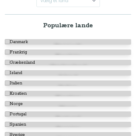
Populære lande
Danmark
Frankrig
Grækenland
Island
Italien
Kroatien
Norge
Portugal
Spanien