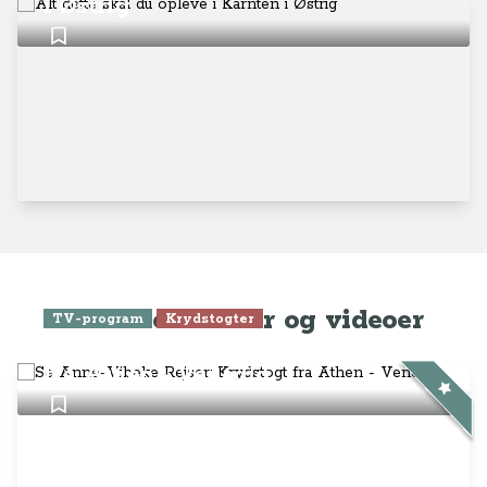
i Østrig
Seneste artikler og videoer
TV-program
Krydstogter
Se Anne-Vibeke Rejser: Krydstogt
fra Athen - Venedig