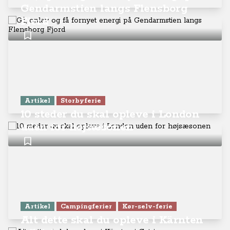
Gendarmstien langs Flensborg
Fjord
Artikel
Storbyferie
10 steder du skal opleve i London
uden for højsæsonen
Artikel
Campingferier
Kør-selv-ferie
Alt dette skal du opleve i Kärnten