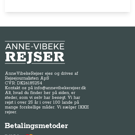
Anne-Vibeke Rejser
AnneVibekeRejser ejes og drives af
Rejsejournalisten ApS
CVR: DK
26185254
Kontakt os på
info@annevibekerejser.dk
Alt, hvad du finder her på siden, er
steder, som vi selv har besøgt. Vi har
rejst i over 25 år i over 100 lande på
mange forskellige måder. Vi sælger IKKE
rejser.
Betalingsmetoder