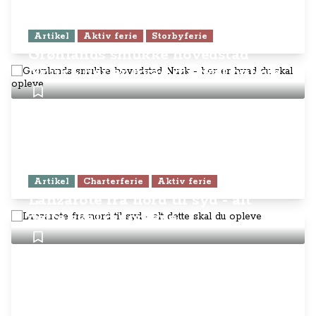
Artikel
Aktiv ferie
Storbyferie
Grønlands smukke hovedstad
Nuuk - her er hvad du skal opleve
Artikel
Charterferie
Aktiv ferie
Lanzarote fra nord til syd - alt
dette skal du opleve