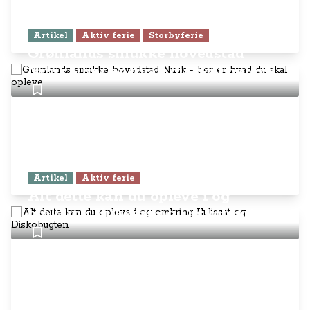
Artikel
Aktiv ferie
Storbyferie
Grønlands smukke hovedstad
Nuuk - her er hvad du skal opleve
Artikel
Aktiv ferie
Alt dette kan du opleve i og
omkring Ilulissat og Diskobugten