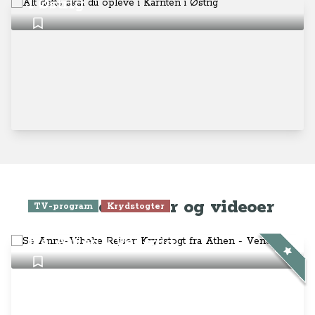
i Østrig
Seneste artikler og videoer
TV-program
Krydstogter
Se Anne-Vibeke Rejser: Krydstogt
fra Athen - Venedig