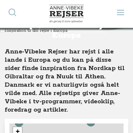
Søg
Åbn 
Anne-Vibeke Rejser
din genvej til store oplevelser
Inspiration til din rejse i
Destinationer
Europa
Europa
Anne-Vibeke Rejser har rejst i alle
lande i Europa og du kan på disse
sider finde inspiration fra Nordkap til
Gibraltar og fra Nuuk til Athen.
Danmark er vi naturligvis også helt
vilde med. Alle rejsetips giver Anne-
Vibeke i tv-programmer, videoklip,
foredrag og artikler.
8
10
5
+