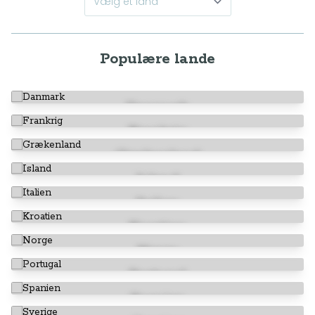
Populære lande
Danmark
Frankrig
Grækenland
Island
Italien
Kroatien
Norge
Portugal
Spanien