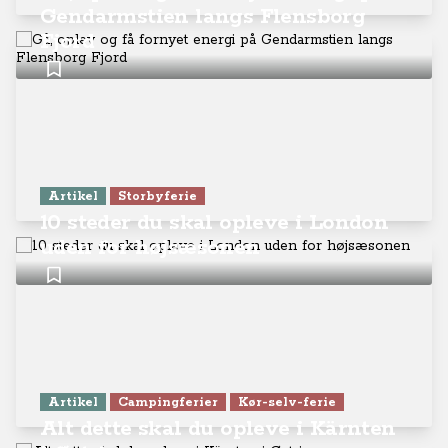
Gendarmstien langs Flensborg
Fjord
Artikel
Storbyferie
10 steder du skal opleve i London
uden for højsæsonen
Artikel
Campingferier
Kør-selv-ferie
Alt dette skal du opleve i Kärnten