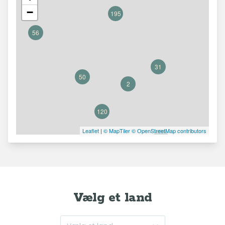
−
195
56
31
50
2
120
Leaflet
|
© MapTiler
© OpenStreetMap contributors
45
30
Vælg et land