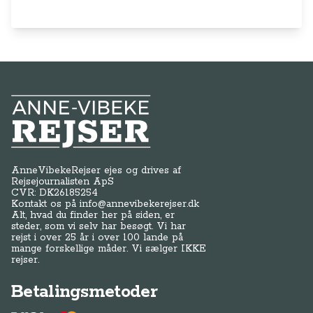
Anne-Vibeke Rejser
AnneVibekeRejser ejes og drives af
Rejsejournalisten ApS
CVR: DK
26185254
Kontakt os på
info@annevibekerejser.dk
Alt, hvad du finder her på siden, er
steder, som vi selv har besøgt. Vi har
rejst i over 25 år i over 100 lande på
mange forskellige måder. Vi sælger IKKE
rejser.
Betalingsmetoder