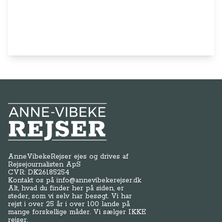
Anne-Vibeke Rejser
AnneVibekeRejser ejes og drives af
Rejsejournalisten ApS
CVR: DK
26185254
Kontakt os på
info@annevibekerejser.dk
Alt, hvad du finder her på siden, er
steder, som vi selv har besøgt. Vi har
rejst i over 25 år i over 100 lande på
mange forskellige måder. Vi sælger IKKE
rejser.