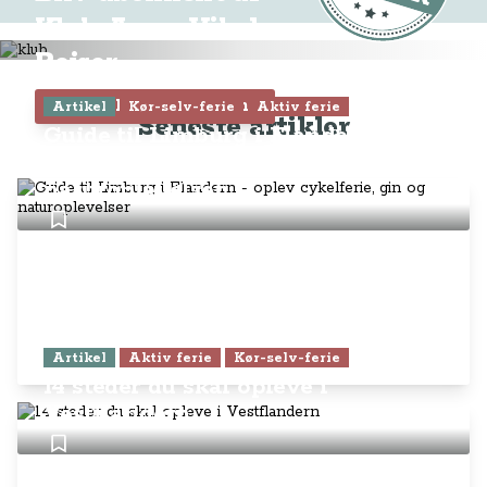
Klub Anne-Vibeke
Rejser
Tilmeld dig Klubben
Artikel
Kør-selv-ferie
Aktiv ferie
Seneste artikler
Guide til Limburg i Flandern -
oplev cykelferie, gin og
naturoplevelser
Artikel
Aktiv ferie
Kør-selv-ferie
14 steder du skal opleve i
Vestflandern