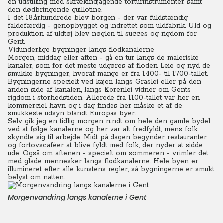
en udstilling med skrækindjagende torturinstrumenter samt
den dødbringende guillotine.
I det 18.århundrede blev borgen - der var fuldstændig
faldefærdig - genopbygget og indrettet som uldfabrik. Uld og
produktion af uldtøj blev nøglen til succes og rigdom for
Gent.
Vidunderlige bygninger langs flodkanalerne
Morgen, middag eller aften - gå en tur langs de maleriske
kanaler, som for det meste udgøres af floden Leie og nyd de
smukke bygninger, hvoraf mange er fra 1400- til 1700-tallet.
Bygningerne specielt ved kajen langs Graslei eller på den
anden side af kanalen, langs Korenlei vidner om Gents
rigdom i storhedstiden. Allerede fra 1100-tallet var her en
kommerciel havn og i dag findes her måske et af de
smukkeste udsyn blandt Europas byer.
Selv gik jeg en tidlig morgen rundt om hele den gamle bydel
ved at følge kanalerne og her var alt fredfyldt, mens folk
skyndte sig til arbejde.
Midt på dagen begynder restauranter
og fortovscaféer at blive fyldt med folk, der nyder at sidde
ude. Også om aftenen - specielt om sommeren - vrimler det
med glade mennesker langs flodkanalerne.
Hele byen er
illumineret efter alle kunstens regler, så bygningerne er smukt
belyst om natten.
Morgenvandring langs kanalerne i Gent