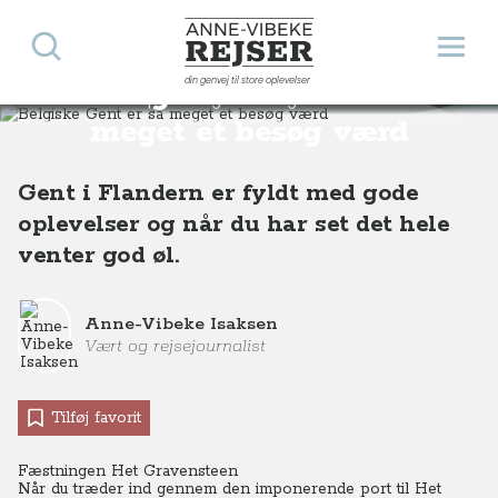
Søg
Åbn 
Anne-Vibeke Rejser
din genvej til store oplevelser
Belgiske Gent er så
Destinationer
Europa
Belgien
Belgiske Gent er så meget et besøg værd
meget et besøg værd
Gent i Flandern er fyldt med gode
oplevelser og når du har set det hele
venter god øl.
Anne-Vibeke Isaksen
Vært og rejsejournalist
Tilføj favorit
Fæstningen Het Gravensteen
Når du træder ind gennem den imponerende port til Het