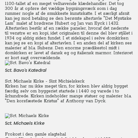
1100-tallet af en meget velhavende klædehandler.
Det tog
300 år at opføre det vældige bygningsværk som i dag
rummer nogle af de smukkeste kunstskatte. I et særligt afsnit
kan jeg mod betaling se den berømte altertavle "Det Mystiske
Lam" malet af brødrene Hubert og Jan van Eyck i 1432.
Altertavlen består af en række paneler, hvoraf det nederste
til venstre er en kopi, idet originalen til denne del blev stjålet i
1934 og aldrig siden fundet. I et sidekapel i selve domkirken
kan jeg se en kopi af altertavlen. I en anden del af kirken ses
malerier af bl.a. Rubens. Den enorme prædikestol midt i
domkirken er lavet af dansk eg og italiensk marmor. Interiøret
er kort sagt overvældende.
Sct. Bavo's Katedral
Sct. Michaels Kirke - Sint Michielskerk
Kirken har nu ikke meget tårn, for kirken blev aldrig bygget
færdig, selv om byggeriet startede i 1440 og varede i to
århundrede.
Kirken indeholder mange statuer og malerier bl.a.
"Den korsfæstede Kristus" af Anthony van Dyck.
Sct. Michaels Kirke
Frokost i den gamle slagtehal