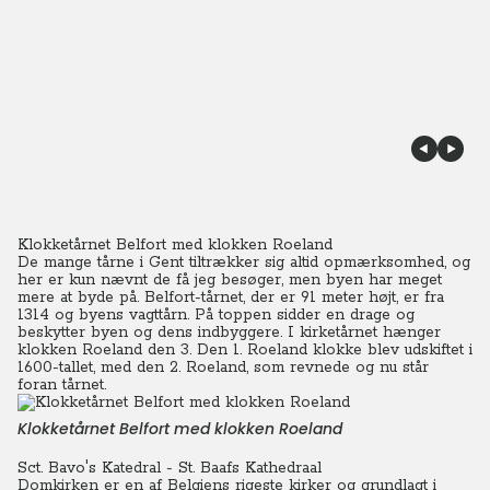
Klokketårnet Belfort med klokken Roeland
De mange tårne i Gent tiltrækker sig altid opmærksomhed, og
her er kun nævnt de få jeg besøger, men byen har meget
mere at byde på. Belfort-tårnet, der er 91 meter højt, er fra
1314 og byens vagttårn. På toppen sidder en drage og
beskytter byen og dens indbyggere.
I kirketårnet hænger
klokken Roeland den 3. Den 1. Roeland klokke blev udskiftet i
1600-tallet, med den 2. Roeland, som revnede og nu står
foran tårnet.
Klokketårnet Belfort med klokken Roeland
Sct. Bavo's Katedral - St. Baafs Kathedraal
Domkirken er en af Belgiens rigeste kirker og grundlagt i