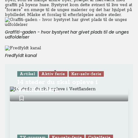
byen, som så mange andre byer, præget af hærværk med
graffiti på byens huse. Bystyret kom dette svineri til livs ved at
"forære" en smøge til de unges malerier og det har hjulpet på
bybilledet.
Måske et forslag til efterfølgelse andre steder.
Graffiti-gaden - hvor bystyret har givet plads til de unges
udfoldelser
Fredfyldt kanal
Læs mere
Artikel
Aktiv ferie
Kør-selv-ferie
14 steder du skal opleve i
Vestflandern
TV-program
Kør-selv-ferie
Cykelferie