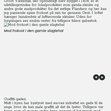
Groot Vleeshuis, der oprindeligt blev bygget i 1408, er et
udstillingsvindue for lokalprodukter som ganda-skinke og
andre gode madprodukter fra det østlige Flandern og her kan
jeg passende spise frokost på min tur gennem Gent. I loftet
hænger hundredvis af lufttørrende skinker.
Uden for
bygningen ses endnu rester fra tidligere tiders gabestok.
Mod frokost i den gamle slagtehal
Graffiti-gaden
Midt i byen har bystyret med succes indrettet en gade til de
unge, hvor de kan male graffiti alt det de lyster.
Tidligere var