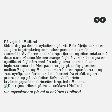
På vej ind i Holland
Sidste dag på denne cykelferie går via Bels Lijntje, der er en
tidligere togstrækning som løber gennem et smukt
søområde.
Svellerne er for længst fjernet og stien asfalteret.
I
dette store vådområde ses mange fugle, hvorfor der også er
opstillet et fugletårn med fin udsigt over søerne til de
fugleinteresserede.
Her passerer jeg pludselig grænsen
mellem Belgien og Holland - men her er ingen kontrol og
intet synligt, der fortæller det - bortset fra et skilt og en
grænsestreg på cykelstien.
Selv cykelkortets
krydsningspunkter fortsætter langt ind i Holland.
Din rejseskribent på vej til enklave i Holland