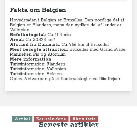
Fakta om Belgien
Hovedstaden i Belgien er Bruxelles. Den nordlige del af
Belgien er Flandern, mens den sydlige del af landet er
Vallonien.
Befolkningstal:
Ca. 11,4 mio.
Areal:
Ca. 30.528 km²
Afstand fra Danmark:
Ca. 766 km til Bruxelles
Mest besøgte attraktion:
Bruxelles med Grand Place,
Manneken Pis og Atomium.
Mere information:
Turistinformation: Flandern
Turistinformation: Vallonien
Turistinformation: Belgien
Oplev Antwerpen på et flodkrydstogt med Riis Rejser
Artikel
Kør-selv-ferie
Aktiv ferie
Seneste artikler
Guide til Limburg i Flandern -
oplev cykelferie, gin og