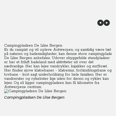
Campingpladsen De Lilse Bergen
Er du campist og vil opleve Antwerpen, og samtidig være tæt
på naturen og bademuligheder, kan denne store campingplads
De Lilse Bergen anbefales.
Udover skyggefulde standpladser
er her et friluft badeland med aktiviteter ud over det
sædvanlige.
Her kan lejes vandcykler, kajakker og surfbræt.
Her findes sjove klatrebaner - klatremur, forhindringsbane og
tovbane - kort sagt underholdning for hele familien.
Her er
vandreruter og cykelruter lige uden for døren og cykler kan
lejes. Og så ligger campingpladsen kun få kilometre fra
Antwerpens centrum.
Campingpladsen De Lilse Bergen