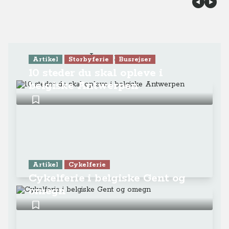
Læs mere
Artikel
Storbyferie
Busrejser
10 steder du skal opleve i
belgiske Antwerpen
Artikel
Cykelferie
Cykelferie i belgiske Gent og
omegn