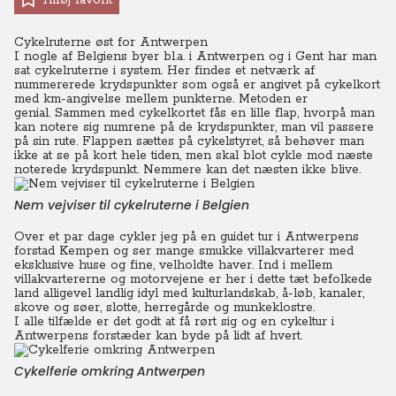
Tilføj favorit
Cykelruterne øst for Antwerpen
I nogle af Belgiens byer bl.a. i Antwerpen og i Gent har man
sat cykelruterne i system. Her findes et netværk af
nummererede krydspunkter som også er angivet på cykelkort
med km-angivelse mellem punkterne. Metoden er
genial.
Sammen med cykelkortet fås en lille flap, hvorpå man
kan notere sig numrene på de krydspunkter, man vil passere
på sin rute. Flappen sættes på cykelstyret, så behøver man
ikke at se på kort hele tiden, men skal blot cykle mod næste
noterede krydspunkt. Nemmere kan det næsten ikke blive.
Nem vejviser til cykelruterne i Belgien
Over et par dage cykler jeg på en guidet tur i Antwerpens
forstad Kempen og ser mange smukke villakvarterer med
eksklusive huse og fine, velholdte haver.
Ind i mellem
villakvartererne og motorvejene er her i dette tæt befolkede
land alligevel landlig idyl med kulturlandskab, å-løb, kanaler,
skove og søer, slotte, herregårde og munkeklostre.
I alle tilfælde er det godt at få rørt sig og en cykeltur i
Antwerpens forstæder kan byde på lidt af hvert.
Cykelferie omkring Antwerpen