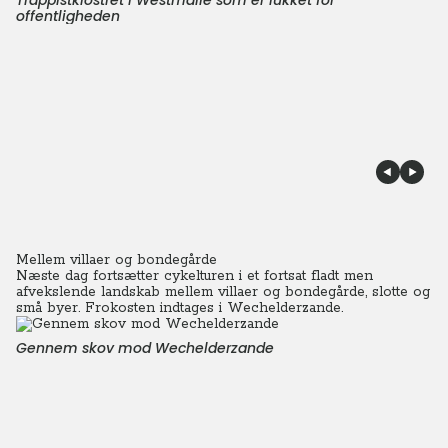
Trappistklostret i Westmalle som er lukket for
offentligheden
Mellem villaer og bondegårde
Næste dag fortsætter cykelturen i et fortsat fladt men
afvekslende landskab mellem villaer og bondegårde, slotte og
små byer. Frokosten indtages i Wechelderzande.
Gennem skov mod Wechelderzande