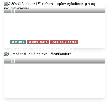
naturoplevelser
Artikel
Aktiv ferie
Kør-selv-ferie
14 steder du skal opleve i
Vestflandern