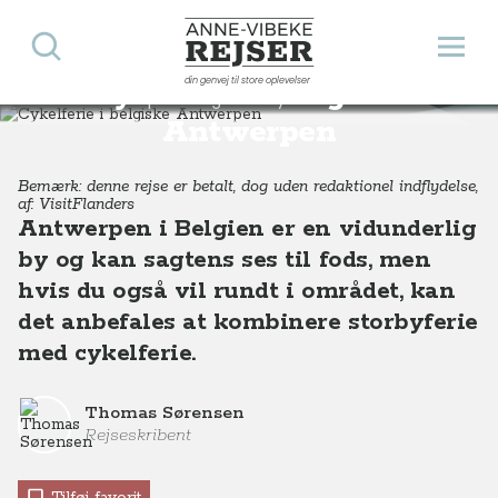
Søg
Åbn 
Anne-Vibeke Rejser
din genvej til store oplevelser
Cykelferie i belgiske
Destinationer
Europa
Belgien
Cykelferie i belgiske Antwerpen
Antwerpen
Bemærk: denne rejse er betalt, dog uden redaktionel indflydelse,
af: VisitFlanders
Antwerpen i Belgien er en vidunderlig
by og kan sagtens ses til fods, men
hvis du også vil rundt i området, kan
det anbefales at kombinere storbyferie
med cykelferie.
Thomas Sørensen
Rejseskribent