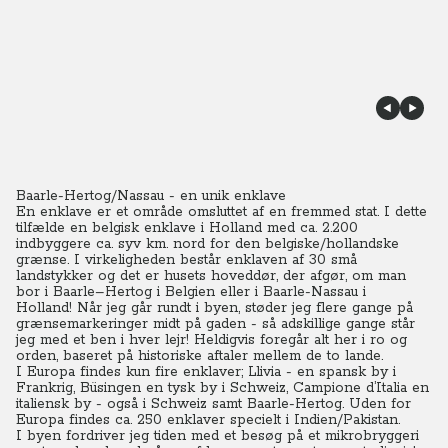
Baarle-Hertog/Nassau - en unik enklave
En enklave er et område omsluttet af en fremmed stat. I dette
tilfælde en belgisk enklave i Holland med ca. 2.200
indbyggere ca. syv km. nord for den belgiske/hollandske
grænse.
I virkeligheden består enklaven af 30 små
landstykker og det er husets hoveddør, der afgør, om man
bor i Baarle–Hertog i Belgien eller i Baarle-Nassau i
Holland!
Når jeg går rundt i byen, støder jeg flere gange på
grænsemarkeringer midt på gaden - så adskillige gange står
jeg med et ben i hver lejr! Heldigvis foregår alt her i ro og
orden, baseret på historiske aftaler mellem de to lande.
I Europa findes kun fire enklaver; Llivia - en spansk by i
Frankrig, Büsingen en tysk by i Schweiz, Campione d’Italia en
italiensk by - også i Schweiz samt Baarle-Hertog. Uden for
Europa findes ca. 250 enklaver specielt i Indien/Pakistan.
I byen fordriver jeg tiden med et besøg på et mikrobryggeri