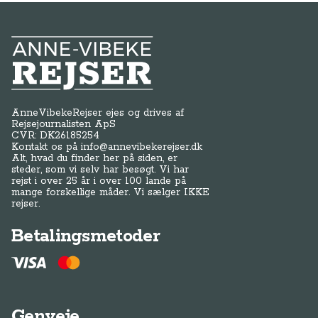
Anne-Vibeke Rejser
AnneVibekeRejser ejes og drives af
Rejsejournalisten ApS
CVR: DK
26185254
Kontakt os på
info@annevibekerejser.dk
Alt, hvad du finder her på siden, er
steder, som vi selv har besøgt. Vi har
rejst i over 25 år i over 100 lande på
mange forskellige måder. Vi sælger IKKE
rejser.
Betalingsmetoder
Genveje