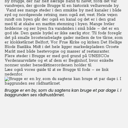
by Brugge, der har helt særlige bånd til havet, fordi det var
vandvejen, der gjorde Brugge til en historisk velhavende by.
Vand ses mange steder i den smukke by med kanaler i både
syd og nordgøende retning, men også øst, vest. Hele vejen
rundt om byen går der også en kanal og det er i den grad
med til at skabe en maritim stemning i byen. Mange hviler
fødderne og ser byen fra vandsiden i små både – det er en
god ide. Den gamle bydel er ikke særlig stor. Til fods foregår
det på smalle brostensbelagte gader mellem de tre tårne, som
er klokketårnet Belfort, Vor Frue Kirke og kirken Det Hellige
Blods Basilika. Midt i det hele ligger markedspladsen Groete
Markt med både hestevogne og masser af restauranter.
Flere steder i Brugge er med god grund på UNESCOs
Verdensarvsliste og et af dem er Begijnhof, hvor enkelte
nonner under benediktinerordenen holder til.
Læs også vores guide til at se Brugge til fods – se link
nedenfor.
Brugge er en by, som du sagtens kan bruge et par dage i. I
baggrunden ses rådhustårnet.