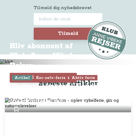
Tilmeld dig nyhedsbrevet
Tilmeld
Bliv abonnent af
Klub Anne-Vibeke
Rejser
Tilmeld dig Klubben
Artikel
Kør-selv-ferie
Aktiv ferie
Seneste artikler
Guide til Limburg i Flandern -
oplev cykelferie, gin og
naturoplevelser