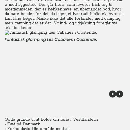
en hot tub. Der er en sø midt i det hele med sauna og en lille
ø med liggestole. Der går høns, som leverer frisk æg til
morgenmaden, der er køkkenhave, en ubemandet bod, hvor
du bare betaler for det, du tager, et lyserødt bibliotek, hvor du
kan låne bøger. Måske ikke det alle forbinder med camping,
men camping det er det. Alt ind- og udtjekning foregår via
tekstbeskeder.
Fantastisk glamping Les Cabanes i Oostende.
Gode grunde til at holde din ferie i Vestflandern
• Tæt på Danmark
• Forholdsvis lille område med alt