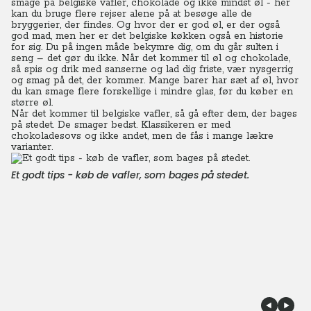
smage på belgiske vafler, chokolade og ikke mindst øl - her
kan du bruge flere rejser alene på at besøge alle de
bryggerier, der findes. Og hvor der er god øl, er der også
god mad, men her er det belgiske køkken også en historie
for sig. Du på ingen måde bekymre dig, om du går sulten i
seng – det gør du ikke. Når det kommer til øl og chokolade,
så spis og drik med sanserne og lad dig friste, vær nysgerrig
og smag på det, der kommer. Mange barer har sæt af øl, hvor
du kan smage flere forskellige i mindre glas, før du køber en
større øl.
Når det kommer til belgiske vafler, så gå efter dem, der bages
på stedet. De smager bedst. Klassikeren er med
chokoladesovs og ikke andet, men de fås i mange lækre
varianter.
Et godt tips - køb de vafler, som bages på stedet.