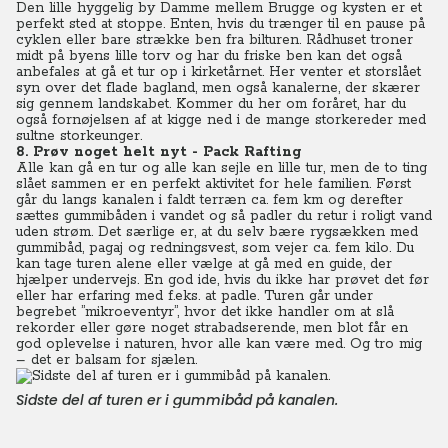
Den lille hyggelig by Damme mellem Brugge og kysten er et
perfekt sted at stoppe. Enten, hvis du trænger til en pause på
cyklen eller bare strække ben fra bilturen. Rådhuset troner
midt på byens lille torv og har du friske ben kan det også
anbefales at gå et tur op i kirketårnet. Her venter et storslået
syn over det flade bagland, men også kanalerne, der skærer
sig gennem landskabet. Kommer du her om foråret, har du
også fornøjelsen af at kigge ned i de mange storkereder med
sultne storkeunger.
8. Prøv noget helt nyt - Pack Rafting
Alle kan gå en tur og alle kan sejle en lille tur, men de to ting
slået sammen er en perfekt aktivitet for hele familien. Først
går du langs kanalen i faldt terræn ca. fem km og derefter
sættes gummibåden i vandet og så padler du retur i roligt vand
uden strøm. Det særlige er, at du selv bære rygsækken med
gummibåd, pagaj og redningsvest, som vejer ca. fem kilo. Du
kan tage turen alene eller vælge at gå med en guide, der
hjælper undervejs. En god ide, hvis du ikke har prøvet det før
eller har erfaring med f.eks. at padle. Turen går under
begrebet ”mikroeventyr”, hvor det ikke handler om at slå
rekorder eller gøre noget strabadserende, men blot får en
god oplevelse i naturen, hvor alle kan være med. Og tro mig
– det er balsam for sjælen.
Sidste del af turen er i gummibåd på kanalen.