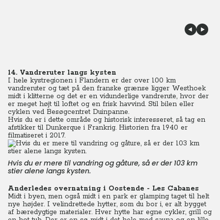
14. Vandreruter langs kysten
I hele kystregionen i Flandern er der over 100 km
vandreruter og tæt på den franske grænse ligger Westhoek
midt i klitterne og det er en vidunderlige vandrerute, hvor der
er meget højt til loftet og en frisk havvind. Stil bilen eller
cyklen ved Besøgcentret Duinpanne.
Hvis du er i dette område og historisk interesseret, så tag en
afstikker til Dunkerque i Frankrig. Historien fra 1940 er
filmatiseret i 2017.
Hvis du er mere til vandring og gåture, så er der 103 km
stier alene langs kysten.
Anderledes overnatning i Oostende - Les Cabanes
Midt i byen, men også midt i en park er glamping taget til helt
nye højder. I velindrettede hytter, som du bor i, er alt bygget
af bæredygtige materialer. Hver hytte har egne cykler, grill og