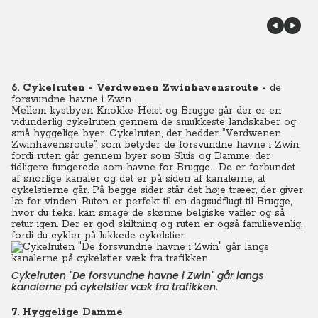
6. Cykelruten - Verdwenen Zwinhavensroute -
de
forsvundne havne i Zwin
Mellem kystbyen Knokke-Heist og Brugge går der er en
vidunderlig cykelruten gennem de smukkeste landskaber og
små hyggelige byer. Cykelruten, der hedder ”Verdwenen
Zwinhavensroute”, som betyder de forsvundne havne i Zwin,
fordi ruten går gennem byer som Sluis og Damme, der
tidligere fungerede som havne for Brugge. De er forbundet
af snorlige kanaler og det er på siden af kanalerne, at
cykelstierne går. På begge sider står det høje træer, der giver
læ for vinden. Ruten er perfekt til en dagsudflugt til Brugge,
hvor du f.eks. kan smage de skønne belgiske vafler og så
retur igen. Der er god skiltning og ruten er også familievenlig,
fordi du cykler på lukkede cykelstier.
Cykelruten "De forsvundne havne i Zwin" går langs
kanalerne på cykelstier væk fra trafikken.
7. Hyggelige Damme