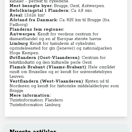
kanaler - perfekt til cykelferie.
Mest besøgte byer:
Brugge, Gent, Antwerpen.
Befolkningstal i Flandern:
Ca. 6,8 mio.
Areal:
13.626 km²
Afstand fra Danmark:
Ca. 825 km til Brugge (fra
Padborg)
Flanderns fem regioner:
Antwerpen
: Kendt for verdens centrum for
diamanthandel og en af Europas største havne.
Limburg
: Kendt for tusindevis af cykelruter,
oprindelsessted for gin (Jenever) og nationalparken
Hoge Kempen.
Østflandern (Oost-Vlaanderen)
: Centrum for
tekstilindustri og den kulturelle perle Gent.
Flamsk Brabant (Vlaams-Brabant)
: Hele området
rundt om Bruxelles og er kendt for universitetsbyen
Leuven.
Vestflandern (West-Vlaanderen)
: Kysten ud til
Nordsøen og kendt for historiske middelalderbyer som
Brugge.
Mere information:
Turistinformation: Flandern
Turistinformation: Limburg