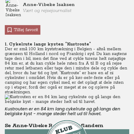
Anne-Vibeke Isaksen
Vært og rejsejournalist
Tilføj favorit
1. Cykelrute langs kysten “Kustroute”
Der er små 100 km kyststrækning i Belgien - altså mellem
grænsen til Holland i nord og Frankrig i syd.
Du kan sagtens
tage den i bil, men det fine ved at cykle turens helt nøjagtige
84 km er, at du kan cykle hele ruten fra A til B og så rejse
retur med letbanen eller tage den i mindre dele og cykle den
del, hvor du har tid og lyst. ”Kustroute” er bare en af ni
cykelruter i området. Hvis du er på kør-selv-ferie eller på
camping og har egen cykel med, er det oplagt at dele ruten
op i etaper, fordi der også er meget at se og opleve på
strækningen.
Kustrouten er en 84 km lang cykelrute og gå langs den
belgiske kyst - mange steder helt ud til havet.
Se Anne-Vibeke Rejser - Vestflandern