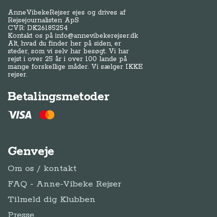
AnneVibekeRejser ejes og drives af
Rejsejournalisten ApS
CVR: DK
26185254
Kontakt os på
info@annevibekerejser.dk
Alt, hvad du finder her på siden, er
steder, som vi selv har besøgt. Vi har
rejst i over 25 år i over 100 lande på
mange forskellige måder. Vi sælger IKKE
rejser.
Betalingsmetoder
Genveje
Om os / kontakt
FAQ - Anne-Vibeke Rejser
Tilmeld dig Klubben
Presse