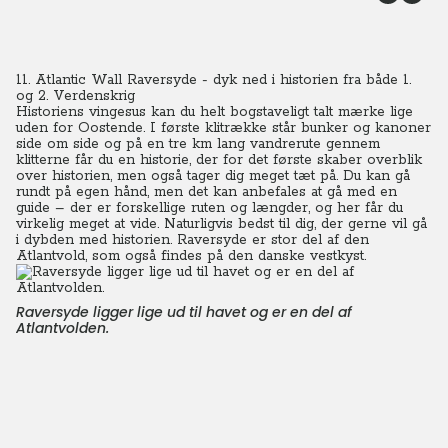
11. Atlantic Wall Raversyde - dyk ned i historien fra både 1.
og 2. Verdenskrig
Historiens vingesus kan du helt bogstaveligt talt mærke lige
uden for Oostende. I første klitrække står bunker og kanoner
side om side og på en tre km lang vandrerute gennem
klitterne får du en historie, der for det første skaber overblik
over historien, men også tager dig meget tæt på. Du kan gå
rundt på egen hånd, men det kan anbefales at gå med en
guide – der er forskellige ruten og længder, og her får du
virkelig meget at vide. Naturligvis bedst til dig, der gerne vil gå
i dybden med historien. Raversyde er stor del af den
Atlantvold, som også findes på den danske vestkyst.
Raversyde ligger lige ud til havet og er en del af
Atlantvolden.