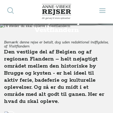
Søg
Åbn 
Anne-Vibeke Rejser
din genvej til store oplevelser
14 steder du skal opleve i
Destinationer
Europa
Belgien
14 steder du skal opleve i Vestflandern
Vestflandern
Bemærk: denne rejse er betalt, dog uden redaktionel indflydelse,
af: Visitflandern
Den vestlige del af Belgien og af
regionen Flandern – helt nøjagtigt
området mellem den historiske by
Brugge og kysten - er hel ideel til
aktiv ferie, badeferie og kulturelle
oplevelser. Og så er du midt i et
område med alt godt til ganen. Her er
hvad du skal opleve.