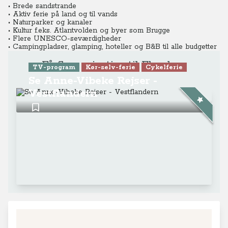
• Brede sandstrande
• Aktiv ferie på land og til vands
• Naturparker og kanaler
• Kultur f.eks. Atlantvolden og byer som Brugge
• Flere UNESCO-seværdigheder
• Campingpladser, glamping, hoteller og B&B til alle budgetter
Få flere rejsetips til Flandern
TV-program
Kør-selv-ferie
Cykelferie
Se Anne-Vibeke Rejser -
Vestflandern