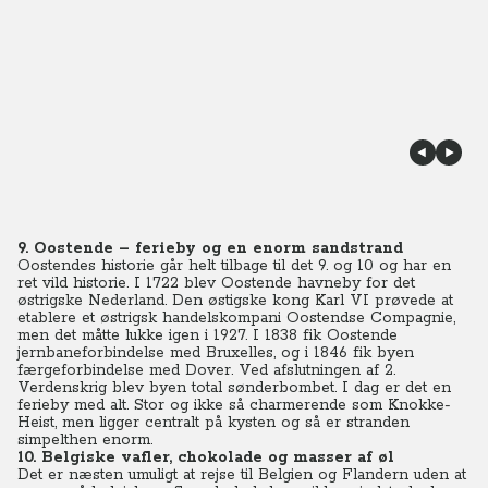
9. Oostende – ferieby og en enorm sandstrand
Oostendes historie går helt tilbage til det 9. og 10 og har en
ret vild historie. I 1722 blev Oostende havneby for det
østrigske Nederland. Den østigske kong Karl VI prøvede at
etablere et østrigsk handelskompani Oostendse Compagnie,
men det måtte lukke igen i 1927. I 1838 fik Oostende
jernbaneforbindelse med Bruxelles, og i 1846 fik byen
færgeforbindelse med Dover. Ved afslutningen af 2.
Verdenskrig blev byen total sønderbombet. I dag er det en
ferieby med alt. Stor og ikke så charmerende som Knokke-
Heist, men ligger centralt på kysten og så er stranden
simpelthen enorm.
10. Belgiske vafler, chokolade og masser af øl
Det er næsten umuligt at rejse til Belgien og Flandern uden at