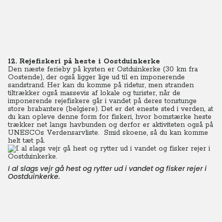
12. Rejefiskeri på heste i Oostduinkerke
Den næste ferieby på kysten er Ostduinkerke (30 km fra
Oostende), der også ligger lige ud til en imponerende
sandstrand. Her kan du komme på ridetur, men stranden
tiltrækker også massevis af lokale og turister, når de
imponerende rejefiskere går i vandet på deres tonstunge
store brabantere (belgiere). Det er det eneste sted i verden, at
du kan opleve denne form for fiskeri, hvor bomstærke heste
trækker net langs havbunden og derfor er aktiviteten også på
UNESCOs Verdensarvliste. Smid skoene, så du kan komme
helt tæt på.
I al slags vejr gå hest og rytter ud i vandet og fisker rejer i
Oostduinkerke.